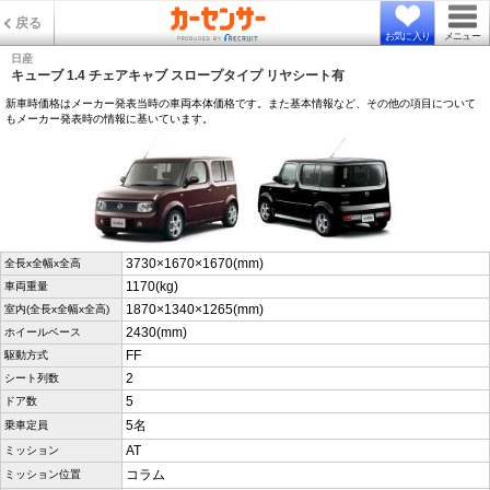
戻る
お気に入り
メニュー
日産
キューブ 1.4 チェアキャブ スロープタイプ リヤシート有
新車時価格はメーカー発表当時の車両本体価格です。また基本情報など、その他の項目について
もメーカー発表時の情報に基いています。
3730×1670×1670(mm)
全長x全幅x全高
1170(kg)
車両重量
1870×1340×1265(mm)
室内(全長x全幅x全高)
2430(mm)
ホイールベース
FF
駆動方式
2
シート列数
5
ドア数
5名
乗車定員
AT
ミッション
コラム
ミッション位置