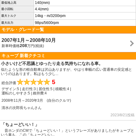
140(mm)
最低地上高
4.4(mm)
最小回転
14kg・m/3200rpm
最大トルク
98ps/5600rpm
最大出力
モデル・グレード一覧
2007年1月～2008年10月
208
新車時価格
万円(税抜)
キューブ 新着クチコミ
小さいけど不思議とゆったり走る気持ちになれる車。
似たような形の軽自動車は沢山ありますが、やはり車幅の広い普通車の安定感と
いうのはあります。私はもう少し...
★
★
★
★
★
5
総合評価
デザイン:5 | 走行性:3 | 居住性:5 | 積載性:4 |
運転のしやすさ:5 | 維持費:4
2008年11月～2020年3月 (自分のクルマ)
清水の次郎長ちゃんさん
2023/8/21投稿
「ちょーどいい！」
昔ホンダのCMで「ちょーどいい！」というフレーズがありましたがキューブと
いう車も、この「ちょーどいい...