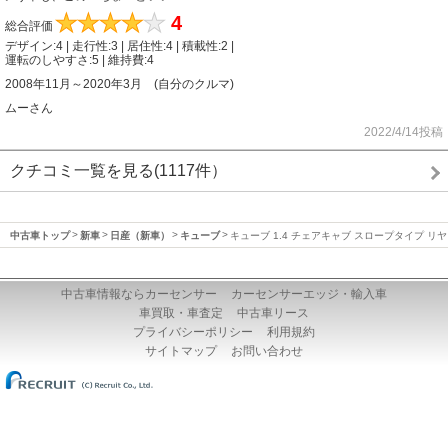
★
★
★
★
★
4
総合評価
デザイン:4 | 走行性:3 | 居住性:4 | 積載性:2 |
運転のしやすさ:5 | 維持費:4
2008年11月～2020年3月 (自分のクルマ)
ムーさん
2022/4/14投稿
クチコミ一覧を見る(1117件）
中古車トップ
新車
日産（新車）
キューブ
キューブ 1.4 チェアキャブ スロープタイプ リ
中古車情報ならカーセンサー
カーセンサーエッジ・輸入車
車買取・車査定
中古車リース
プライバシーポリシー
利用規約
サイトマップ
お問い合わせ