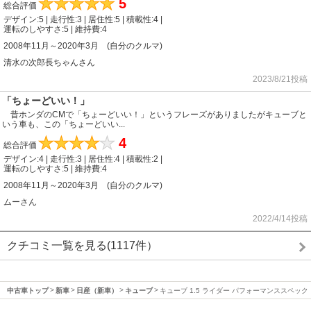
★
★
★
★
★
5
総合評価
デザイン:5 | 走行性:3 | 居住性:5 | 積載性:4 |
運転のしやすさ:5 | 維持費:4
2008年11月～2020年3月 (自分のクルマ)
清水の次郎長ちゃんさん
2023/8/21投稿
「ちょーどいい！」
昔ホンダのCMで「ちょーどいい！」というフレーズがありましたがキューブと
いう車も、この「ちょーどいい...
★
★
★
★
★
4
総合評価
デザイン:4 | 走行性:3 | 居住性:4 | 積載性:2 |
運転のしやすさ:5 | 維持費:4
2008年11月～2020年3月 (自分のクルマ)
ムーさん
2022/4/14投稿
クチコミ一覧を見る(1117件）
中古車トップ
新車
日産（新車）
キューブ
キューブ 1.5 ライダー パフォーマンススペック