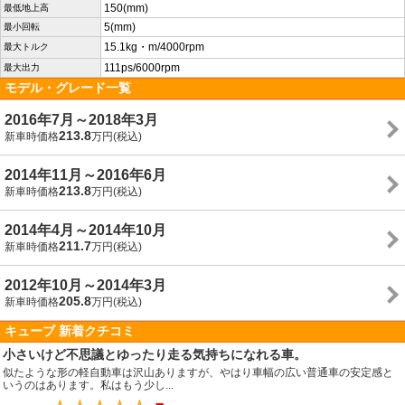
150(mm)
最低地上高
5(mm)
最小回転
15.1kg・m/4000rpm
最大トルク
111ps/6000rpm
最大出力
モデル・グレード一覧
2016年7月～2018年3月
213.8
新車時価格
万円(税込)
2014年11月～2016年6月
213.8
新車時価格
万円(税込)
2014年4月～2014年10月
211.7
新車時価格
万円(税込)
2012年10月～2014年3月
205.8
新車時価格
万円(税込)
キューブ 新着クチコミ
小さいけど不思議とゆったり走る気持ちになれる車。
似たような形の軽自動車は沢山ありますが、やはり車幅の広い普通車の安定感と
いうのはあります。私はもう少し...