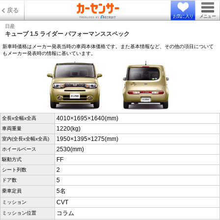
戻る
お気に入り
メニュー
日産
キューブ 1.5 ライダー パフォーマンススペック
新車時価格はメーカー発表当時の車両本体価格です。また基本情報など、その他の項目について
もメーカー発表時の情報に基いています。
4010×1695×1640(mm)
全長x全幅x全高
1220(kg)
車両重量
1950×1395×1275(mm)
室内(全長x全幅x全高)
2530(mm)
ホイールベース
FF
駆動方式
2
シート列数
5
ドア数
5名
乗車定員
CVT
ミッション
コラム
ミッション位置