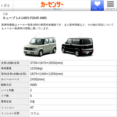
戻る
お気に入り
メニュー
日産
キューブ 1.4 14RS FOUR 4WD
新車時価格はメーカー発表当時の車両本体価格です。また基本情報など、その他の項目について
もメーカー発表時の情報に基いています。
3750×1670×1650(mm)
全長x全幅x全高
1150(kg)
車両重量
1870×1340×1265(mm)
室内(全長x全幅x全高)
2430(mm)
ホイールベース
4WD
駆動方式
2
シート列数
5
ドア数
5名
乗車定員
AT
ミッション
コラム
ミッション位置