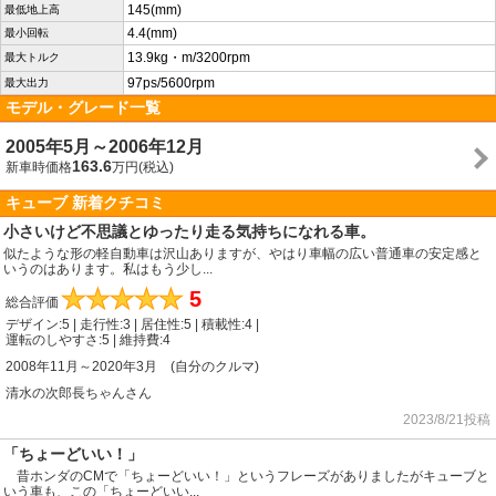
145(mm)
最低地上高
4.4(mm)
最小回転
13.9kg・m/3200rpm
最大トルク
97ps/5600rpm
最大出力
モデル・グレード一覧
2005年5月～2006年12月
163.6
新車時価格
万円(税込)
キューブ 新着クチコミ
小さいけど不思議とゆったり走る気持ちになれる車。
似たような形の軽自動車は沢山ありますが、やはり車幅の広い普通車の安定感と
いうのはあります。私はもう少し...
★
★
★
★
★
5
総合評価
デザイン:5 | 走行性:3 | 居住性:5 | 積載性:4 |
運転のしやすさ:5 | 維持費:4
2008年11月～2020年3月 (自分のクルマ)
清水の次郎長ちゃんさん
2023/8/21投稿
「ちょーどいい！」
昔ホンダのCMで「ちょーどいい！」というフレーズがありましたがキューブと
いう車も、この「ちょーどいい...