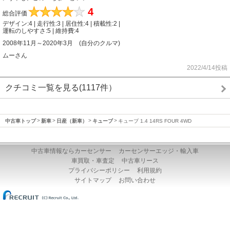
★
★
★
★
★
4
総合評価
デザイン:4 | 走行性:3 | 居住性:4 | 積載性:2 |
運転のしやすさ:5 | 維持費:4
2008年11月～2020年3月 (自分のクルマ)
ムーさん
2022/4/14投稿
クチコミ一覧を見る(1117件）
中古車トップ
新車
日産（新車）
キューブ
キューブ 1.4 14RS FOUR 4WD
中古車情報ならカーセンサー
カーセンサーエッジ・輸入車
車買取・車査定
中古車リース
プライバシーポリシー
利用規約
サイトマップ
お問い合わせ