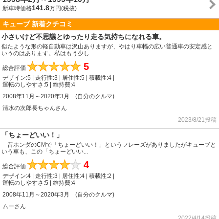
141.8
新車時価格
万円(税抜)
キューブ 新着クチコミ
小さいけど不思議とゆったり走る気持ちになれる車。
似たような形の軽自動車は沢山ありますが、やはり車幅の広い普通車の安定感と
いうのはあります。私はもう少し...
★
★
★
★
★
5
総合評価
デザイン:5 | 走行性:3 | 居住性:5 | 積載性:4 |
運転のしやすさ:5 | 維持費:4
2008年11月～2020年3月 (自分のクルマ)
清水の次郎長ちゃんさん
2023/8/21投稿
「ちょーどいい！」
昔ホンダのCMで「ちょーどいい！」というフレーズがありましたがキューブと
いう車も、この「ちょーどいい...
★
★
★
★
★
4
総合評価
デザイン:4 | 走行性:3 | 居住性:4 | 積載性:2 |
運転のしやすさ:5 | 維持費:4
2008年11月～2020年3月 (自分のクルマ)
ムーさん
2022/4/14投稿