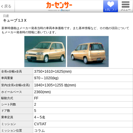
戻る
お気に入り
メニュー
日産
キューブ 1.3 X
新車時価格はメーカー発表当時の車両本体価格です。また基本情報など、その他の項目について
もメーカー発表時の情報に基いています。
3750×1610×1625(mm)
全長x全幅x全高
970～1020(kg)
車両重量
1840×1305×1255 他(mm)
室内(全長x全幅x全高)
2360(mm)
ホイールベース
FF
駆動方式
2
シート列数
5
ドア数
4～5名
乗車定員
CVT/AT
ミッション
コラム
ミッション位置