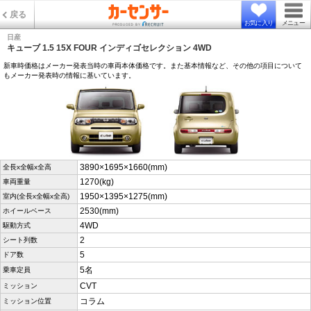
戻る
お気に入り
メニュー
日産
キューブ 1.5 15X FOUR インディゴセレクション 4WD
新車時価格はメーカー発表当時の車両本体価格です。また基本情報など、その他の項目について
もメーカー発表時の情報に基いています。
3890×1695×1660(mm)
全長x全幅x全高
1270(kg)
車両重量
1950×1395×1275(mm)
室内(全長x全幅x全高)
2530(mm)
ホイールベース
4WD
駆動方式
2
シート列数
5
ドア数
5名
乗車定員
CVT
ミッション
コラム
ミッション位置