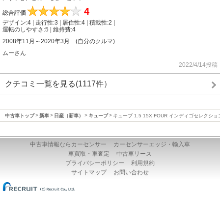
★
★
★
★
★
4
総合評価
デザイン:4 | 走行性:3 | 居住性:4 | 積載性:2 |
運転のしやすさ:5 | 維持費:4
2008年11月～2020年3月 (自分のクルマ)
ムーさん
2022/4/14投稿
クチコミ一覧を見る(1117件）
中古車トップ
新車
日産（新車）
キューブ
キューブ 1.5 15X FOUR インディゴセレクショ
中古車情報ならカーセンサー
カーセンサーエッジ・輸入車
車買取・車査定
中古車リース
プライバシーポリシー
利用規約
サイトマップ
お問い合わせ