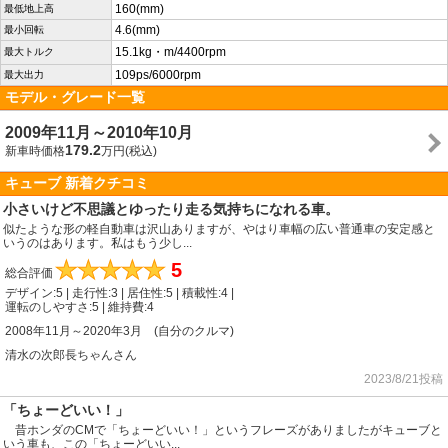
160(mm)
最低地上高
4.6(mm)
最小回転
15.1kg・m/4400rpm
最大トルク
109ps/6000rpm
最大出力
モデル・グレード一覧
2009年11月～2010年10月
179.2
新車時価格
万円(税込)
キューブ 新着クチコミ
小さいけど不思議とゆったり走る気持ちになれる車。
似たような形の軽自動車は沢山ありますが、やはり車幅の広い普通車の安定感と
いうのはあります。私はもう少し...
★
★
★
★
★
5
総合評価
デザイン:5 | 走行性:3 | 居住性:5 | 積載性:4 |
運転のしやすさ:5 | 維持費:4
2008年11月～2020年3月 (自分のクルマ)
清水の次郎長ちゃんさん
2023/8/21投稿
「ちょーどいい！」
昔ホンダのCMで「ちょーどいい！」というフレーズがありましたがキューブと
いう車も、この「ちょーどいい...