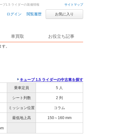
ーブ1.5 ライダーの装備情報
サイトマップ
ログイン
閲覧履歴
お気に入り
車買取
お役立ち記事
ます。
キューブ 1.5 ライダーの中古車を探す
乗車定員
5 人
シート列数
2 列
ミッション位置
コラム
最低地上高
150～160 mm
pm