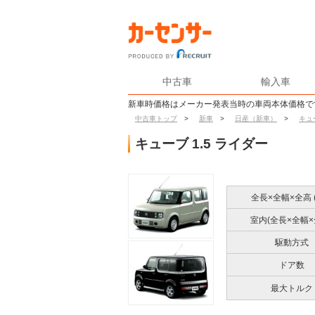
中古車
輸入車
新車時価格はメーカー発表当時の車両本体価格で
中古車トップ
>
新車
>
日産（新車）
>
キュ
キューブ 1.5 ライダー
全長×全幅×全高 (
室内(全長×全幅×
駆動方式
ドア数
最大トルク