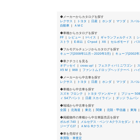
1.3 Sリミテッド CVT-M6
1.3 Sリミテッド CVT-M6 4WD
1.3 X
◆メーカーからカタログを探す
1.3 X 4WD
レクサス
|
トヨタ
|
日産
|
ホンダ
|
マツダ
|
スバル
自動車
|
ＡＭＣ
1.3 X-アルファ
1.3 アルテ
◆車種からカタログを探す
1.3 アルテ 4WD
FF
|
レビュー
|
Iペイス
|
ギャランフォルティス
|
シ
ストラ
1.3 アルテ CVT-M6
|
E-B11
|
C+pod
|
X6
|
セルボモード
|
パ
1.3 アルテ CVT-M6 4WD
◆フルモデルチェンジからカタログを探す
1.3 アルテ-アルファ
キューブ(2008年11月～2020年3月)
|
キューブ(2002年
1.3 アルテII
◆車クチコミを見る
1.3 アルテII 4WD
オデッセイ
|
cross up!
|
フェスティバミニワゴン
|
1.3 アルテII-アルファ
X5 M
|
968
|
ファントムドロップヘッドクーペ
|
ハ
1.3 イエローバージョン
◆メーカーから中古車を探す
1.3 コールマンバージョン
レクサス
|
トヨタ
|
日産
|
ホンダ
|
マツダ
|
スバル
1.3 コールマンバージョン 4WD
◆車種から中古車を探す
1.3 スクエア
スズキ フロンテ
|
トヨタ ヴァンガード
|
プジョー 50
1.3 スクエア 4WD
ィ S4アバント
|
日産 スカイライン
|
ダッジ ラムバン
1.3 スクエアGタイプ
◆地域から中古車を探す
1.3 スクエアGタイプ 4WD
全国
|
北海道
|
東北
|
関東
|
北陸・甲信越
|
東海
1.3 スペシャルエディション
1.3 スペシャルエディション 4WD
◆掲載物件の車種から中古車販売店を探す
1.3 スペシャルエディション CVT-M6
ボルボ 740
|
メルセデス・ベンツ Aクラスセダン
|
キ
ジープ CJ7
|
ＡＭＧ Rクラス
1.3 スペシャルエディション CVT-M6 4WD
1.3 ナビエディション
◆車を売却する
1.3 ナビエディション 4WD
車買取・車査定