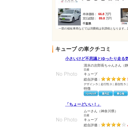
本体価格：
66.8
万円
支払総額：
89.8
万円
千葉県
一部の福祉車両などでは消費税は非課税となります。
キューブ の車クチコミ
小さいけど不思議とゆったり走る
清水の次郎長ちゃんさん（
日産
キューブ
総合評価：
デザイン:5｜走行性:3｜居住性:5
特徴
「ちょーどいい！」
ムーさん（神奈川県）
日産
キューブ
総合評価：