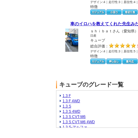
デザイン:4｜走行性:3｜居住性:4
特徴
車のイロハを教えてくれた先生み
ｓｈｉｂａｔさん（愛知県
日産
キューブ
総合評価：
デザイン:4｜走行性:3｜居住性:5
特徴
キューブのグレード一覧
1.3 F
1.3 F 4WD
1.3 S
1.3 S 4WD
1.3 S CVT-M6
1.3 S CVT-M6 4WD
1.3 S-アルファ
1.3 Sリミテッド
1.3 Sリミテッド 4WD