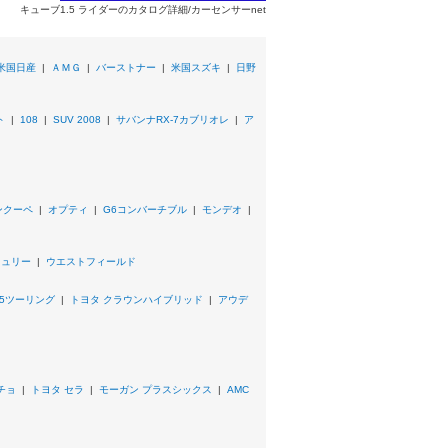
キューブ1.5 ライダーのカタログ詳細/カーセンサーnet
米国日産
|
ＡＭＧ
|
バーストナー
|
米国スズキ
|
日野
ト
|
108
|
SUV 2008
|
サバンナRX-7カブリオレ
|
ア
ンクーペ
|
オプティ
|
G6コンバーチブル
|
モンデオ
|
キュリー
|
ウエストフィールド
M5ツーリング
|
トヨタ クラウンハイブリッド
|
アウデ
チョ
|
トヨタ セラ
|
モーガン プラスシックス
|
AMC