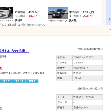
本体価格：
49.9
万円
本体価格：
17.0
万円
支払総額：
59.5
万円
支払総額：
29.8
万円
茨城県
愛知県
詳しくは販売店にお問い合わせください。
キ
投稿日2023年8月21日
気持ちになれる車。
静岡県）
モデル
2008/11～2020/3
グレード
1.5 15G
所有者
自分のクルマ
5
｜積載性:4｜運転のしやすさ:5｜維持費:4
所有期間
2020/9～
燃費
15km/L
投稿日2022年4月14日
モデル
2008/11～2020/3
グレード
-
所有者
自分のクルマ
4