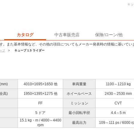
キュ
カタログ
中古車販売店
保険/ローン/他
す。また基本情報など、その他の項目についてもメーカー発表時の情報に基いてい
ーブ
>
キューブ 1.5 ライダー
mm)
4010×1695×1650 他
車両重量
1100～1210 kg
全高)
1950×1395×1275 他
ホイールベース
2430～2530 mm
FF
ミッション
CVT
5 ドア
最小回転半径
4.4～5 m
15.1 kg・m / 4000～4400
最高出力
109～111 ps / 6000 r
rpm