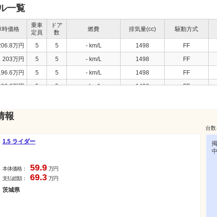
デル一覧
乗車
ドア
車時価格
燃費
排気量(cc)
駆動方式
定員
数
206.8万円
5
5
- km/L
1498
FF
203万円
5
5
- km/L
1498
FF
196.6万円
5
5
- km/L
1498
FF
196.6万円
5
5
- km/L
1498
FF
194.4万円
5
5
- km/L
1498
FF
189万円
5
5
- km/L
1498
FF
情報
189万円
5
5
20 km/L
1498
FF
台数
189万円
5
5
20 km/L
1498
FF
1.5 ライダー
188万円
5
5
- km/L
1498
FF
59.9
188万円
5
5
- km/L
1498
FF
本体価格：
万円
69.3
支払総額：
万円
178.5万円
5
5
- km/L
1498
FF
茨城県
161.7万円
5
5
- km/L
1498
FF