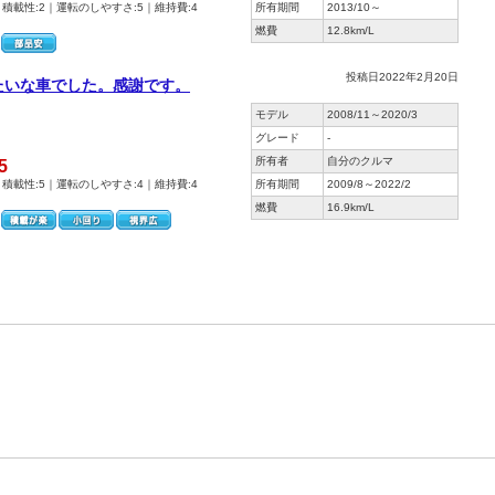
｜積載性:2｜運転のしやすさ:5｜維持費:4
所有期間
2013/10～
燃費
12.8km/L
投稿日2022年2月20日
たいな車でした。感謝です。
）
モデル
2008/11～2020/3
グレード
-
所有者
自分のクルマ
5
｜積載性:5｜運転のしやすさ:4｜維持費:4
所有期間
2009/8～2022/2
燃費
16.9km/L