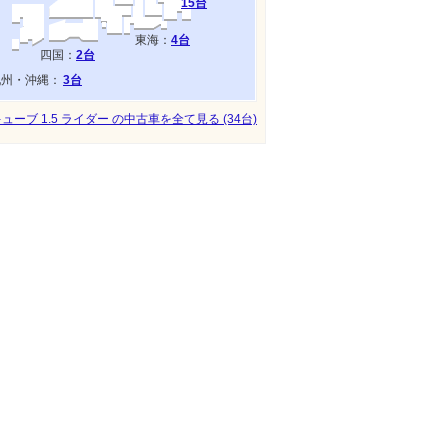
15台
東海：
4台
四国：
2台
九州・沖縄：
3台
ューブ 1.5 ライダー の中古車を全て見る (34台)