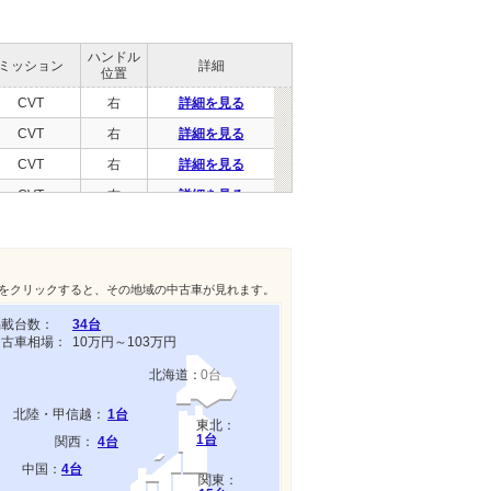
ハンドル
ミッション
詳細
位置
CVT
右
詳細を見る
CVT
右
詳細を見る
CVT
右
詳細を見る
CVT
右
詳細を見る
CVT
右
詳細を見る
CVT
右
詳細を見る
CVT
右
詳細を見る
をクリックすると、その地域の中古車が見れます。
CVT
右
詳細を見る
掲載台数：
34台
中古車相場：
10万円～103万円
CVT
右
詳細を見る
北海道：
0台
CVT
右
詳細を見る
CVT
右
詳細を見る
北陸・甲信越：
1台
東北：
1台
CVT
右
詳細を見る
関西：
4台
中国：
4台
関東：