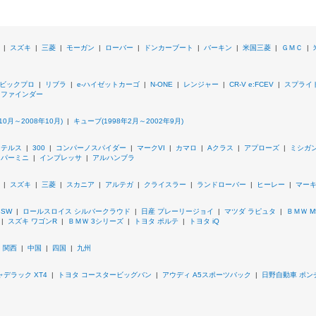
|
スズキ
|
三菱
|
モーガン
|
ローバー
|
ドンカーブート
|
バーキン
|
米国三菱
|
ＧＭＣ
|
ビックプロ
|
リブラ
|
e-ハイゼットカーゴ
|
N-ONE
|
レンジャー
|
CR-V e:FCEV
|
スプライ
スファインダー
10月～2008年10月)
|
キューブ(1998年2月～2002年9月)
ステルス
|
300
|
コンパーノスパイダー
|
マークVI
|
カマロ
|
Aクラス
|
アプローズ
|
ミシガ
イパーミニ
|
インプレッサ
|
アルハンブラ
|
スズキ
|
三菱
|
スカニア
|
アルテガ
|
クライスラー
|
ランドローバー
|
ヒーレー
|
マー
8SW
|
ロールスロイス シルバークラウド
|
日産 プレーリージョイ
|
マツダ ラピュタ
|
ＢＭＷ 
|
スズキ ワゴンR
|
ＢＭＷ 3シリーズ
|
トヨタ ポルテ
|
トヨタ iQ
|
関西
|
中国
|
四国
|
九州
ャデラック XT4
|
トヨタ コースタービッグバン
|
アウディ A5スポーツバック
|
日野自動車 ポン