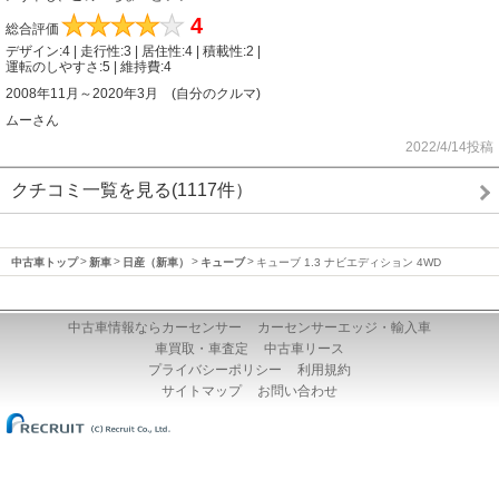
★
★
★
★
★
4
総合評価
デザイン:4 | 走行性:3 | 居住性:4 | 積載性:2 |
運転のしやすさ:5 | 維持費:4
2008年11月～2020年3月 (自分のクルマ)
ムーさん
2022/4/14投稿
クチコミ一覧を見る(1117件）
中古車トップ
新車
日産（新車）
キューブ
キューブ 1.3 ナビエディション 4WD
中古車情報ならカーセンサー
カーセンサーエッジ・輸入車
車買取・車査定
中古車リース
プライバシーポリシー
利用規約
サイトマップ
お問い合わせ