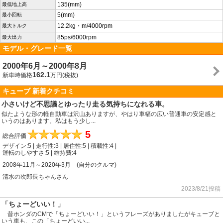
135(mm)
最低地上高
5(mm)
最小回転
12.2kg・m/4000rpm
最大トルク
85ps/6000rpm
最大出力
モデル・グレード一覧
2000年6月～2000年8月
162.1
新車時価格
万円(税抜)
キューブ 新着クチコミ
小さいけど不思議とゆったり走る気持ちになれる車。
似たような形の軽自動車は沢山ありますが、やはり車幅の広い普通車の安定感と
いうのはあります。私はもう少し...
★
★
★
★
★
5
総合評価
デザイン:5 | 走行性:3 | 居住性:5 | 積載性:4 |
運転のしやすさ:5 | 維持費:4
2008年11月～2020年3月 (自分のクルマ)
清水の次郎長ちゃんさん
2023/8/21投稿
「ちょーどいい！」
昔ホンダのCMで「ちょーどいい！」というフレーズがありましたがキューブと
いう車も、この「ちょーどいい...