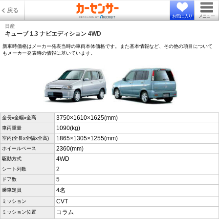
戻る
お気に入り
メニュー
日産
キューブ 1.3 ナビエディション 4WD
新車時価格はメーカー発表当時の車両本体価格です。また基本情報など、その他の項目について
もメーカー発表時の情報に基いています。
3750×1610×1625(mm)
全長x全幅x全高
1090(kg)
車両重量
1865×1305×1255(mm)
室内(全長x全幅x全高)
2360(mm)
ホイールベース
4WD
駆動方式
2
シート列数
5
ドア数
4名
乗車定員
CVT
ミッション
コラム
ミッション位置