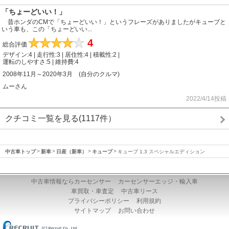
「ちょーどいい！」
昔ホンダのCMで「ちょーどいい！」というフレーズがありましたがキューブと
いう車も、この「ちょーどいい...
★
★
★
★
★
4
総合評価
デザイン:4 | 走行性:3 | 居住性:4 | 積載性:2 |
運転のしやすさ:5 | 維持費:4
2008年11月～2020年3月 (自分のクルマ)
ムーさん
2022/4/14投稿
クチコミ一覧を見る(1117件）
中古車トップ
新車
日産（新車）
キューブ
キューブ 1.3 スペシャルエディション
中古車情報ならカーセンサー
カーセンサーエッジ・輸入車
車買取・車査定
中古車リース
プライバシーポリシー
利用規約
サイトマップ
お問い合わせ