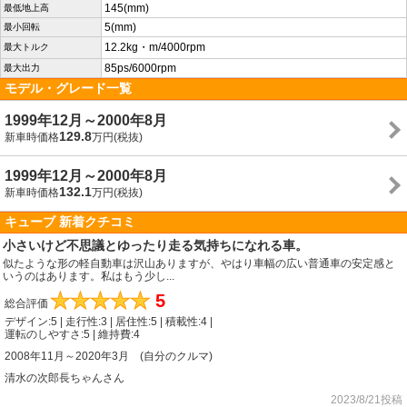
145(mm)
最低地上高
5(mm)
最小回転
12.2kg・m/4000rpm
最大トルク
85ps/6000rpm
最大出力
モデル・グレード一覧
1999年12月～2000年8月
129.8
新車時価格
万円(税抜)
1999年12月～2000年8月
132.1
新車時価格
万円(税抜)
キューブ 新着クチコミ
小さいけど不思議とゆったり走る気持ちになれる車。
似たような形の軽自動車は沢山ありますが、やはり車幅の広い普通車の安定感と
いうのはあります。私はもう少し...
★
★
★
★
★
5
総合評価
デザイン:5 | 走行性:3 | 居住性:5 | 積載性:4 |
運転のしやすさ:5 | 維持費:4
2008年11月～2020年3月 (自分のクルマ)
清水の次郎長ちゃんさん
2023/8/21投稿