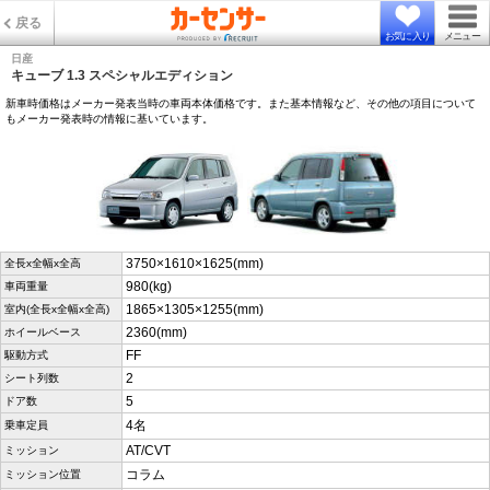
戻る
お気に入り
メニュー
日産
キューブ 1.3 スペシャルエディション
新車時価格はメーカー発表当時の車両本体価格です。また基本情報など、その他の項目について
もメーカー発表時の情報に基いています。
3750×1610×1625(mm)
全長x全幅x全高
980(kg)
車両重量
1865×1305×1255(mm)
室内(全長x全幅x全高)
2360(mm)
ホイールベース
FF
駆動方式
2
シート列数
5
ドア数
4名
乗車定員
AT/CVT
ミッション
コラム
ミッション位置