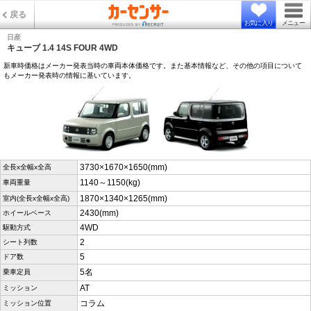
戻る
お気に入り
メニュー
日産
キューブ 1.4 14S FOUR 4WD
新車時価格はメーカー発表当時の車両本体価格です。また基本情報など、その他の項目について
もメーカー発表時の情報に基いています。
3730×1670×1650(mm)
全長x全幅x全高
1140～1150(kg)
車両重量
1870×1340×1265(mm)
室内(全長x全幅x全高)
2430(mm)
ホイールベース
4WD
駆動方式
2
シート列数
5
ドア数
5名
乗車定員
AT
ミッション
コラム
ミッション位置