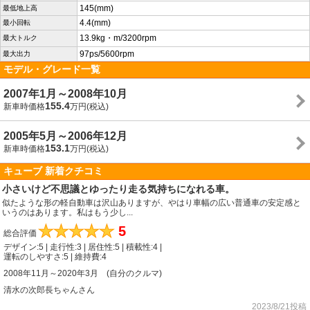
145(mm)
最低地上高
4.4(mm)
最小回転
13.9kg・m/3200rpm
最大トルク
97ps/5600rpm
最大出力
モデル・グレード一覧
2007年1月～2008年10月
155.4
新車時価格
万円(税込)
2005年5月～2006年12月
153.1
新車時価格
万円(税込)
キューブ 新着クチコミ
小さいけど不思議とゆったり走る気持ちになれる車。
似たような形の軽自動車は沢山ありますが、やはり車幅の広い普通車の安定感と
いうのはあります。私はもう少し...
★
★
★
★
★
5
総合評価
デザイン:5 | 走行性:3 | 居住性:5 | 積載性:4 |
運転のしやすさ:5 | 維持費:4
2008年11月～2020年3月 (自分のクルマ)
清水の次郎長ちゃんさん
2023/8/21投稿