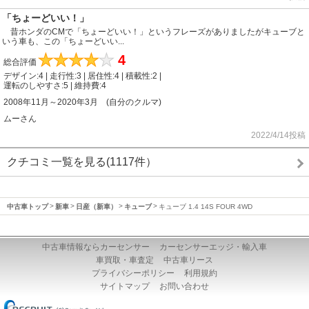
「ちょーどいい！」
昔ホンダのCMで「ちょーどいい！」というフレーズがありましたがキューブと
いう車も、この「ちょーどいい...
★
★
★
★
★
4
総合評価
デザイン:4 | 走行性:3 | 居住性:4 | 積載性:2 |
運転のしやすさ:5 | 維持費:4
2008年11月～2020年3月 (自分のクルマ)
ムーさん
2022/4/14投稿
クチコミ一覧を見る(1117件）
中古車トップ
新車
日産（新車）
キューブ
キューブ 1.4 14S FOUR 4WD
中古車情報ならカーセンサー
カーセンサーエッジ・輸入車
車買取・車査定
中古車リース
プライバシーポリシー
利用規約
サイトマップ
お問い合わせ