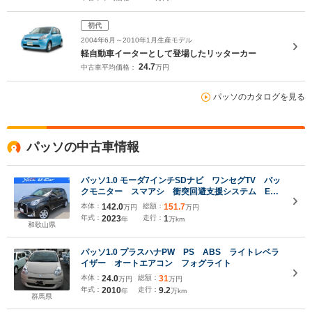
初代
2004年6月～2010年1月生産モデル
軽自動車イーターとして登場したリッターカー
24.7
中古車平均価格：
万円
パッソのカタログを見る
パッソの中古車情報
パッソ1.0 モーダ7インチSDナビ ワンセグTV バッ
クモニター スマアシ 衝突回避支援システム ETC
ビルトイン LEDヘッドランプ スマートキー
本体：
142.0
総額：
151.7
万円
万円
年式：
2023
走行：
1
年
万km
和歌山県
パッソ1.0 プラスハナPW PS ABS ライトレベラ
イザー オートエアコン フォグライト
本体：
24.0
総額：
31
万円
万円
年式：
2010
走行：
9.2
年
万km
群馬県