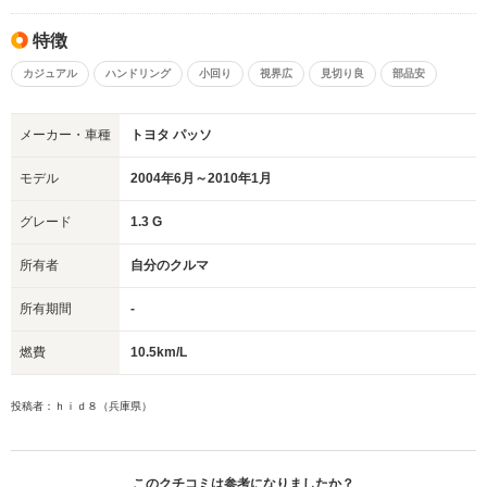
特徴
カジュアル
ハンドリング
小回り
視界広
見切り良
部品安
メーカー・車種
トヨタ パッソ
モデル
2004年6月～2010年1月
グレード
1.3 G
所有者
自分のクルマ
所有期間
-
燃費
10.5km/L
投稿者：ｈｉｄ８（兵庫県）
このクチコミは参考になりましたか？