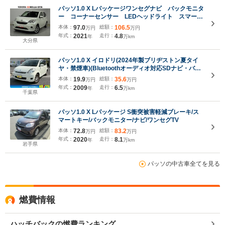
パッソ1.0 X Lパッケージワンセグナビ バックモニタ
ー コーナーセンサー LEDヘッドライト スマート
キー
本体：
97.0
総額：
106.5
万円
万円
年式：
2021
走行：
4.8
年
万km
大分県
パッソ1.0 X イロドリ(2024年製ブリヂストン夏タイ
ヤ・禁煙車)(Bluetoothオーディオ対応SDナビ・バッ
クカメラ・KEIYO製ドラレコ)ベンチシート/HIDライ
本体：
19.9
総額：
35.6
万円
万円
ト/電動格納ミラー/キーレス/保証書
年式：
2009
走行：
6.5
年
万km
千葉県
パッソ1.0 X Lパッケージ S衝突被害軽減ブレーキ/ス
マートキー/バックモニター/ナビ/ワンセグTV
本体：
72.8
総額：
83.2
万円
万円
年式：
2020
走行：
8.1
年
万km
岩手県
パッソの中古車全てを見る
燃費情報
ハッチバックの燃費ランキング