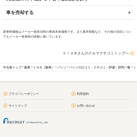
車を売却する
新車時価格はメーカー発表当時の車両本体価格です。また基本情報など、その他の項目につい
てもメーカー発表時の情報に基いています。
ｈｉｄ８さんのクルマクチコミトップへ
中古車トップ
新車
トヨタ（新車）
パッソ
パッソの口コミ・クチコミ・評価・評判一覧
ｈ
プライバシーポリシー
利用規約
サイトマップ
お問い合わせ