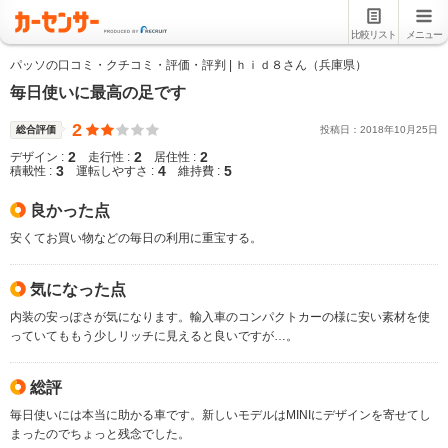
比較リスト
メニュー
パッソの口コミ・クチコミ・評価・評判 | ｈｉｄ８さん（兵庫県）
毎日使いに最高の足です
2
総合評価
投稿日：
2018
年
10
月
25
日
2
2
2
デザイン :
走行性 :
居住性 :
3
4
5
積載性 :
運転しやすさ :
維持費 :
良かった点
安くてお買い物などの毎日の利用に重宝する。
気になった点
内装の安っぽさが気になります。輸入車のコンパクトカーの様に安い素材を使
っていてももう少しリッチに見えると良いですが…。
総評
毎日使いには本当に助かる車です。新しいモデルはMINIにデザインを寄せてし
まったのでちょっと残念でした。