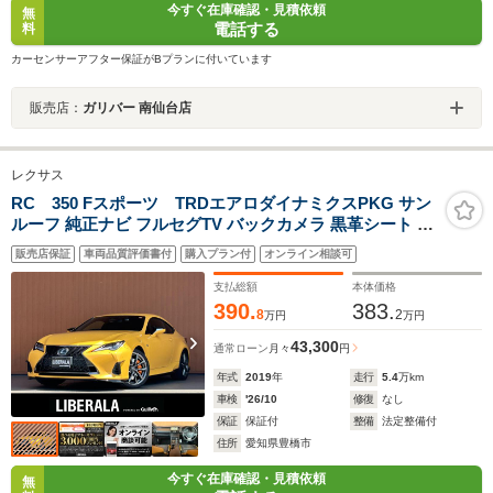
今すぐ在庫確認・見積依頼
無
電話する
料
カーセンサーアフター保証がBプランに付いています
販売店：
ガリバー 南仙台店
レクサス
RC 350 Fスポーツ TRDエアロダイナミクスPKG サン
ルーフ 純正ナビ フルセグTV バックカメラ 黒革シート シ
ートヒーター シートベンチレーション メモリ機能付きパ
販売店保証
車両品質評価書付
購入プラン付
オンライン相談可
ワーシート LEDヘッドライト 純正19インチAW 前後ドラ
イブレコーダー
支払総額
本体価格
390.
383.
8
2
万円
万円
43,300
通常ローン
月々
円
年式
2019
年
走行
5.4
万km
車検
'26/10
修復
なし
保証
保証付
整備
法定整備付
住所
愛知県豊橋市
今すぐ在庫確認・見積依頼
無