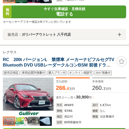
今すぐ在庫確認・見積依頼
無
電話する
料
カーセンサーアフター保証がBプランに付いています
販売店：
ガリバーアウトレット 八千代店
レクサス
RC 200t バージョンL 禁煙車 メーカーナビフルセグTV
Bluetooth DVD USBレーダークルコンBSM 前後ドラレ
コ バックカメラ サンルーフ 前席シートヒーターベンチレ
販売店保証
車両品質評価書付
購入プラン付
オンライン相談可
360°画像付
ーションステアリングヒーター運転席シートメモリー
支払総額
本体価格
266.
260.
8
3
万円
万円
30,900
通常ローン
月々
円
年式
2016
年
走行
1.3
万km
車検
'27/01
修復
なし
保証
保証付
整備
法定整備付
住所
静岡県藤枝市