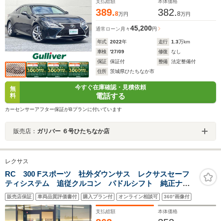
支払総額
本体価格
389.
382.
8
8
万円
万円
45,200
通常ローン
月々
円
年式
2022
年
走行
1.3
万km
車検
'27/09
修復
なし
保証
保証付
整備
法定整備付
住所
茨城県ひたちなか市
今すぐ在庫確認・見積依頼
無
電話する
料
カーセンサーアフター保証がBプランに付いています
販売店：
ガリバー ６号ひたちなか店
レクサス
RC 300 Fスポーツ 社外ダウンサス レクサスセーフ
ティシステム 追従クルコン パドルシフト 純正ナ
ビ フルセグTV バックカメラ ETC2.0 ドラレコ 赤
販売店保証
車両品質評価書付
購入プラン付
オンライン相談可
360°画像付
革シート シートヒーター ベンチレーション 純正ア
ルミホイール
支払総額
本体価格