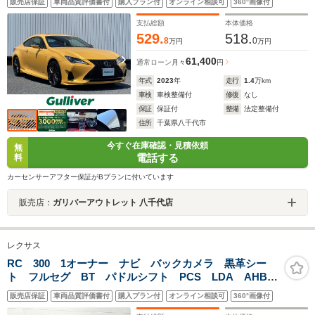
販売店保証
車両品質評価書付
購入プラン付
オンライン相談可
360°画像付
LEDオートライト シートベンチレーション BSM 電動パ
ーキングブレーキ
支払総額
本体価格
529.
518.
8
0
万円
万円
61,400
通常ローン
月々
円
年式
2023
年
走行
1.4
万km
車検
車検整備付
修復
なし
保証
保証付
整備
法定整備付
住所
千葉県八千代市
今すぐ在庫確認・見積依頼
無
電話する
料
カーセンサーアフター保証がBプランに付いています
販売店：
ガリバーアウトレット 八千代店
レクサス
RC 300 1オーナー ナビ バックカメラ 黒革シー
ト フルセグ BT パドルシフト PCS LDA AHB
BSM ETC クルコン パワーシート シートヒータ
販売店保証
車両品質評価書付
購入プラン付
オンライン相談可
360°画像付
ー ドラレコ USB AUX LEDオートライト