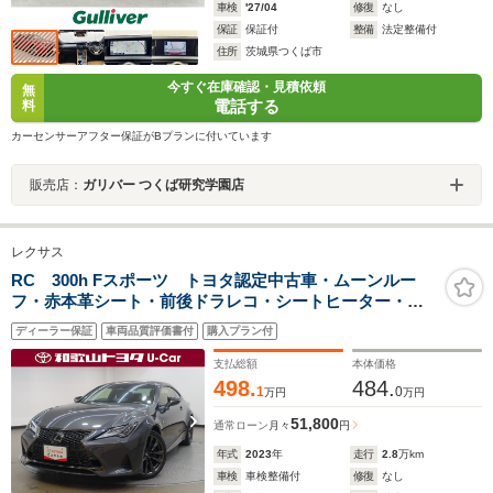
車検
'27/04
修復
なし
保証
保証付
整備
法定整備付
住所
茨城県つくば市
今すぐ在庫確認・見積依頼
無
電話する
料
カーセンサーアフター保証がBプランに付いています
販売店：
ガリバー つくば研究学園店
レクサス
RC 300h Fスポーツ トヨタ認定中古車・ムーンルー
フ・赤本革シート・前後ドラレコ・シートヒーター・ベ
ンチレーション・BSM・LSS
ディーラー保証
車両品質評価書付
購入プラン付
支払総額
本体価格
498.
484.
1
0
万円
万円
51,800
通常ローン
月々
円
年式
2023
年
走行
2.8
万km
車検
車検整備付
修復
なし