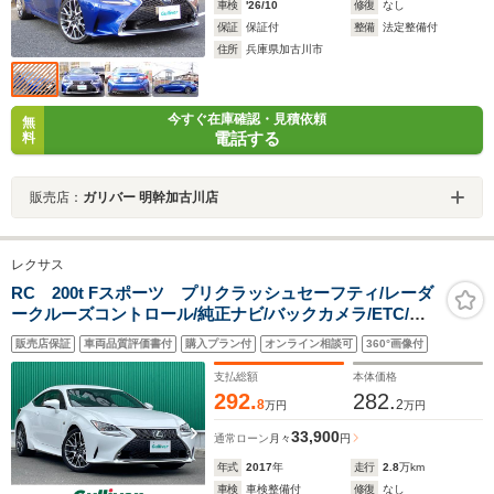
車検
'26/10
修復
なし
保証
保証付
整備
法定整備付
住所
兵庫県加古川市
今すぐ在庫確認・見積依頼
無
電話する
料
販売店：
ガリバー 明幹加古川店
レクサス
RC 200t Fスポーツ プリクラッシュセーフティ/レーダ
ークルーズコントロール/純正ナビ/バックカメラ/ETC/本
革シート/シートヒーター/ベンチレーション/パワーシー
販売店保証
車両品質評価書付
購入プラン付
オンライン相談可
360°画像付
ト/スペアタイヤ/純正19インチアルミホイール
支払総額
本体価格
292.
282.
8
2
万円
万円
33,900
通常ローン
月々
円
年式
2017
年
走行
2.8
万km
車検
車検整備付
修復
なし