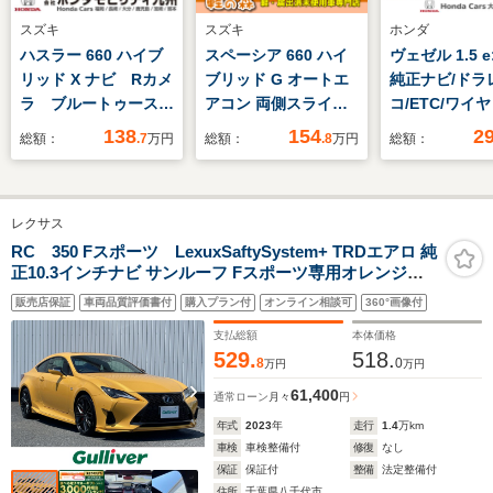
スズキ
スズキ
ホンダ
ハスラー 660 ハイブ
スペーシア 660 ハイ
ヴェゼル 1.5 e
リッド X ナビ Rカメ
ブリッド G オートエ
純正ナビ/ドラ
ラ ブルートゥース
アコン 両側スライド
コ/ETC/ワイ
フルセグ
ドア 衝突軽減ブレー
電器
138
154
2
総額：
.7
万円
総額：
.8
万円
総額：
キ スマートキー
レクサス
RC 350 Fスポーツ LexuxSaftySystem+ TRDエアロ 純
正10.3インチナビ サンルーフ Fスポーツ専用オレンジキ
ャリパー バックカメラ 前後ドライブレコーダー ETC2.0
販売店保証
車両品質評価書付
購入プラン付
オンライン相談可
360°画像付
LEDオートライト シートベンチレーション BSM 電動パ
ーキングブレーキ
支払総額
本体価格
529.
518.
8
0
万円
万円
61,400
通常ローン
月々
円
年式
2023
年
走行
1.4
万km
車検
車検整備付
修復
なし
保証
保証付
整備
法定整備付
住所
千葉県八千代市