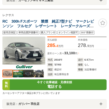
販売店：
カーセブンＭＥＧＡ三郷店
レクサス
RC 300h Fスポーツ 禁煙 純正7型ナビ マークレビ
ンソン フルセグ レザーシート レーダークルーズ
温シート ベンチレーション バックカメラ ドラレ
販売店保証
車両品質評価書付
購入プラン付
オンライン相談可
360°画像付
コ 三眼ヘッドライト 電動リアゲート パドルシフ
ト 純正アルミホイール
支払総額
本体価格
285.
278.
8
9
万円
万円
33,100
通常ローン
月々
円
年式
2016
年
走行
6.5
万km
車検
'27/03
修復
なし
保証
保証付
整備
法定整備付
住所
埼玉県羽生市
今すぐ在庫確認・見積依頼
無
電話する
料
カーセンサーアフター保証がBプランに付いています
販売店：
ガリバー 羽生店