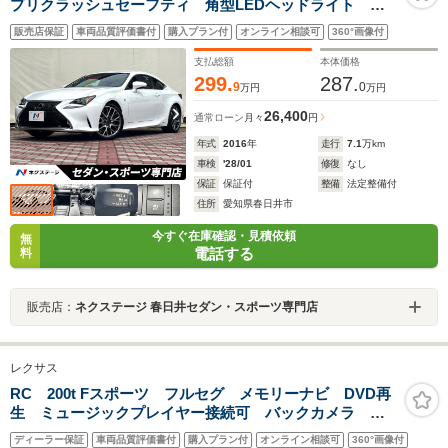
プリクラッシュセーフティ 角型LEDヘッドライト シ
ートベンチレーション ブラック革シート メモリシー
販売店保証
車両品質評価書付
購入プラン付
オンライン相談可
360°画像付
ト 純正19インチアルミホイール 純正SDナビ プレミ
アムサウンド
支払総額
本体価格
299.
287.
9
0
万円
万円
26,400
通常ローン
月々
円
年式
2016
年
走行
7.1
万km
車検
'28/01
修復
なし
保証
保証付
整備
法定整備付
住所
愛知県春日井市
今すぐ在庫確認・見積依頼
無
電話する
料
販売店：
ネクステージ 春日井セダン・スポーツ専門店
レクサス
RC 200t Fスポーツ フルセグ メモリーナビ DVD再
生 ミュージックプレイヤー接続可 バックカメラ 衝
突被害軽減システム ETC LEDヘッドランプ アイド
ディーラー保証
車両品質評価書付
購入プラン付
オンライン相談可
360°画像付