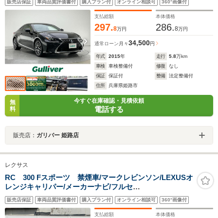
販売店保証
車両品質評価書付
購入プラン付
オンライン相談可
360°画像付
止装置 BSM オートワイパー オートライト 衝突被
害軽減ブレーキ
支払総額
本体価格
297.
286.
8
8
万円
万円
34,500
通常ローン
月々
円
年式
2015
年
走行
5.8
万km
車検
車検整備付
修復
なし
保証
保証付
整備
法定整備付
住所
兵庫県姫路市
今すぐ在庫確認・見積依頼
無
電話する
料
販売店：
ガリバー 姫路店
レクサス
RC 300 Fスポーツ 禁煙車/マークレビンソン/LEXUSオ
レンジキャリパー/メーカーナビ/フルセ
グ/CD/DVD/SD/BT/USB/AUX/Miracast/バックカメラ/前
販売店保証
車両品質評価書付
購入プラン付
オンライン相談可
360°画像付
後ドラレコ/純正19インチAW/黒革/シートヒーター/エアシ
ート/PCS/LDA/ACC/三眼LED
支払総額
本体価格