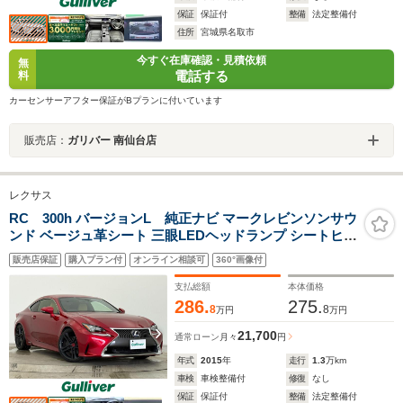
保証
保証付
整備
法定整備付
住所
宮城県名取市
今すぐ在庫確認・見積依頼
無
電話する
料
カーセンサーアフター保証がBプランに付いています
販売店：
ガリバー 南仙台店
レクサス
RC 300h バージョンL 純正ナビ マークレビンソンサウ
ンド ベージュ革シート 三眼LEDヘッドランプ シートヒー
ター/ベンチレーション ステアリングヒーター パワーシー
販売店保証
購入プラン付
オンライン相談可
360°画像付
ト シートメモリ クルーズコントロール フルセグTV 禁煙
車
支払総額
本体価格
286.
275.
8
8
万円
万円
21,700
通常ローン
月々
円
年式
2015
年
走行
1.3
万km
車検
車検整備付
修復
なし
保証
保証付
整備
法定整備付