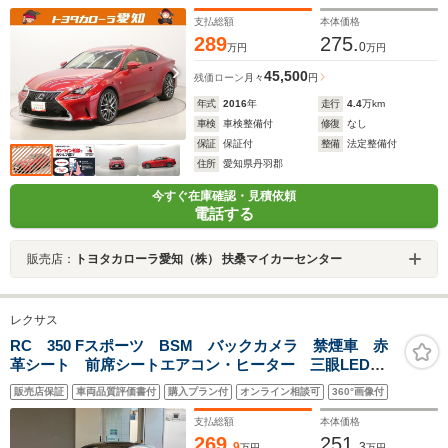
リングストップ
支払総額
本体価格
289
275.
0
万円
万円
45,500
残価ローン
月々
円
年式
2016
年
走行
4.4
万km
車検
車検整備付
修復
なし
保証
保証付
整備
法定整備付
住所
愛知県丹羽郡
今すぐ在庫確認・見積依頼
電話する
販売店：
トヨタカローラ愛知（株） 扶桑マイカーセンター
レクサス
RC 350 Fスポーツ BSM バックカメラ 禁煙車 赤
革シート 前席シートエアコン・ヒーター 三眼LEDヘ
ッド ビルトインETC クルコン 純正19インチアル
販売店保証
車両品質評価書付
購入プラン付
オンライン相談可
360°画像付
ミ オートハイビーム 車線逸脱警報 パドルシフト
支払総額
本体価格
269.
251.
9
3
万円
万円