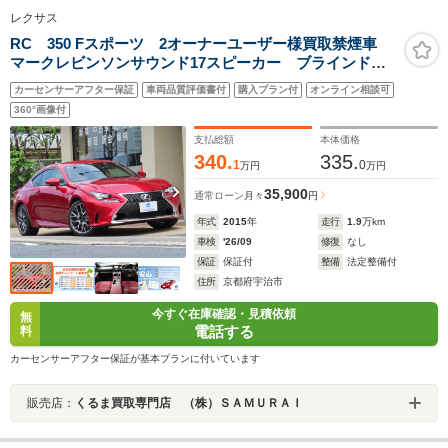
レクサス
RC 350 Fスポーツ 2オーナーユーザー様買取禁煙車
マークレビンソンサウンド17スピーカー ブラインドス
ポットM プリクラッシュS LDA AHB 角型3眼LED
カーセンサーアフター保証
車両品質評価書付
購入プラン付
オンライン相談可
ヘッド クリアランスソナー ベンチレーション/ヒータ
360°画像付
ー 3方向ドラレコ
支払総額
本体価格
340.
335.
1
0
万円
万円
35,900
通常ローン
月々
円
年式
2015
年
走行
1.9
万km
車検
'26/09
修復
なし
保証
保証付
整備
法定整備付
住所
京都府宇治市
今すぐ在庫確認・見積依頼
無
電話する
料
カーセンサーアフター保証が基本プランに付いています
販売店：
くるま買取専門店 （株）ＳＡＭＵＲＡＩ