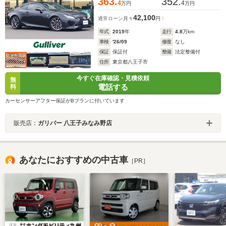
363.
352.
4
4
万円
万円
42,100
通常ローン
月々
円
年式
2019
年
走行
4.8
万km
車検
'26/09
修復
なし
保証
保証付
整備
法定整備付
住所
東京都八王子市
今すぐ在庫確認・見積依頼
無
電話する
料
カーセンサーアフター保証がBプランに付いています
販売店：
ガリバー 八王子みなみ野店
あなたにおすすめの中古車
［PR］