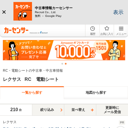
中古車情報カーセンサー
表示
Recruit Co., Ltd.
無料 － Google Play
履歴
お気に入り
メニュー
RC・電動シートの中古車・中古車情報
レクサス RC 電動シート
一覧から探す
地図から探す
更新時に
210
絞り込み
並べ替え
台
メール受信
レクサス
PR