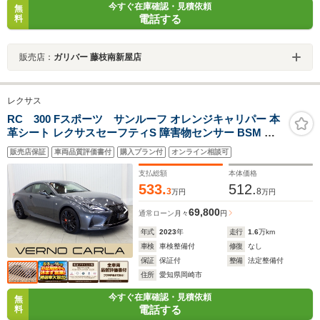
今すぐ在庫確認・見積依頼
無
電話する
料
販売店：
ガリバー 藤枝南新屋店
レクサス
RC 300 Fスポーツ サンルーフ オレンジキャリパー 本
革シート レクサスセーフティS 障害物センサー BSM 電
動シート シートヒーター/クーラー LEDライト スマート
販売店保証
車両品質評価書付
購入プラン付
オンライン相談可
キー 純正AW 純正ナビ Bカメラ フルセグTV DVD
Bluetooth ETC ドラレコ
支払総額
本体価格
533.
512.
3
8
万円
万円
69,800
通常ローン
月々
円
年式
2023
年
走行
1.6
万km
車検
車検整備付
修復
なし
保証
保証付
整備
法定整備付
住所
愛知県岡崎市
今すぐ在庫確認・見積依頼
無
電話する
料