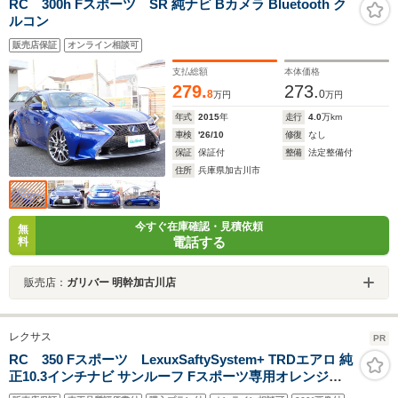
RC 300h Fスポーツ SR 純ナビ Bカメラ Bluetooth ク
ルコン
販売店保証
オンライン相談可
支払総額
本体価格
279.
273.
8
0
万円
万円
年式
2015
年
走行
4.0
万km
車検
'26/10
修復
なし
保証
保証付
整備
法定整備付
住所
兵庫県加古川市
今すぐ在庫確認・見積依頼
無
電話する
料
販売店：
ガリバー 明幹加古川店
レクサス
PR
RC 350 Fスポーツ LexuxSaftySystem+ TRDエアロ 純
正10.3インチナビ サンルーフ Fスポーツ専用オレンジキ
ャリパー バックカメラ 前後ドライブレコーダー ETC2.0