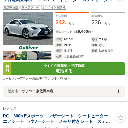
レーダークルーズコントロール パドルシフト BSM コー
販売店保証
購入プラン付
オンライン相談可
ナーセンサー RCTA オートLEDライト フォグランプ 純正
17インチAW
支払総額
本体価格
242.
236.
8
0
万円
万円
29,400
通常ローン
月々
円
年式
2015
年
走行
7.2
万km
車検
'26/11
修復
なし
保証
保証付
整備
法定整備付
住所
大阪府泉佐野市
今すぐ在庫確認・見積依頼
無
電話する
料
カーセンサーアフター保証がBプランに付いています
販売店：
ガリバー 泉佐野南店
レクサス
RC 300h Fスポーツ レザーシート シートヒーター
エアシート パワーシート メモリ付きシート ステア
リングヒーター バックカメラ フルセグTV 横滑り防