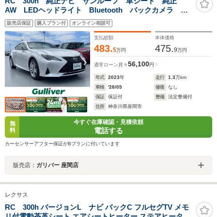
RC 300h 純正ナビ サンルーフ 革シート 純正
AW LEDヘッドライト Bluetooth バックカメラ シ
ートヒーター フルセグ ブラインドスポットモニター
販売店保証
購入プラン付
オンライン相談可
支払総額
本体価格
483.
475.
5
9
万円
万円
56,100
通常ローン
月々
円
年式
2023
年
走行
1.3
万km
車検
'28/05
修復
なし
保証
保証付
整備
法定整備付
住所
神奈川県座間市
今すぐ在庫確認・見積依頼
無
電話する
料
カーセンサーアフター保証がBプランに付いています
販売店：
ガリバー 座間店
レクサス
RC 300h バージョンL ナビ バックC フルセグTV メモ
リ付電動茶革シート エアシートヒーター ステアヒーター