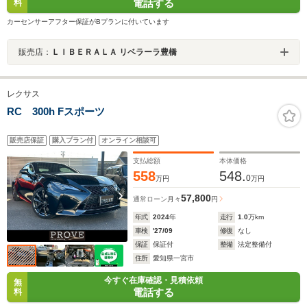
電話する
料
カーセンサーアフター保証がBプランに付いています
販売店：
ＬＩＢＥＲＡＬＡ リベラーラ豊橋
レクサス
RC 300h Fスポーツ
販売店保証
購入プラン付
オンライン相談可
支払総額
本体価格
558
548.
0
万円
万円
57,800
通常ローン
月々
円
年式
2024
年
走行
1.0
万km
車検
'27/09
修復
なし
保証
保証付
整備
法定整備付
住所
愛知県一宮市
今すぐ在庫確認・見積依頼
無
電話する
料