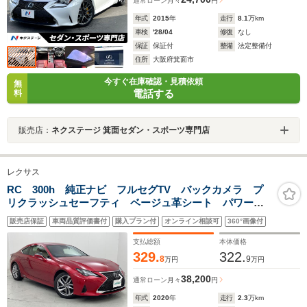
通常ローン
月々
円
年式
2015
年
走行
8.1
万km
車検
'28/04
修復
なし
保証
保証付
整備
法定整備付
住所
大阪府箕面市
今すぐ在庫確認・見積依頼
無
電話する
料
販売店：
ネクステージ 箕面セダン・スポーツ専門店
レクサス
RC 300h 純正ナビ フルセグTV バックカメラ プ
リクラッシュセーフティ ベージュ革シート パワーシ
ート/シートメモリー シートヒーター ブラインドスポ
販売店保証
車両品質評価書付
購入プラン付
オンライン相談可
360°画像付
ットモニター クリアランスソナー ETC2.0 ドラレコ
支払総額
本体価格
329.
322.
8
9
万円
万円
38,200
通常ローン
月々
円
年式
2020
年
走行
2.3
万km