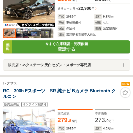
22,900
通常ローン
月々
円
年式
2015
年
走行
9.9
万km
車検
車検整備付
修復
なし
保証
保証付
整備
法定整備付
住所
愛知県名古屋市天白区
今すぐ在庫確認・見積依頼
無
電話する
料
販売店：
ネクステージ 天白セダン・スポーツ専門店
レクサス
NEW
RC 300h Fスポーツ SR 純ナビ Bカメラ Bluetooth ク
ルコン
販売店保証
オンライン相談可
支払総額
本体価格
279.
273.
8
0
万円
万円
年式
2015
年
走行
4.0
万km