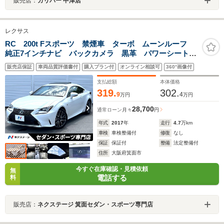
販売店：
ガリバー 中津店
レクサス
RC 200t Fスポーツ 禁煙車 ターボ ムーンルーフ
純正7インチナビ バックカメラ 黒革 パワーシート
シートベンチレーション 角型LEDヘッドライト プリ
販売店保証
車両品質評価書付
購入プラン付
オンライン相談可
360°画像付
クラッシュ 純正19インチAW 革巻きステアリング パ
ドルシフト
支払総額
本体価格
319.
302.
9
4
万円
万円
28,700
通常ローン
月々
円
年式
2017
年
走行
4.7
万km
車検
車検整備付
修復
なし
保証
保証付
整備
法定整備付
住所
大阪府箕面市
今すぐ在庫確認・見積依頼
無
電話する
料
販売店：
ネクステージ 箕面セダン・スポーツ専門店