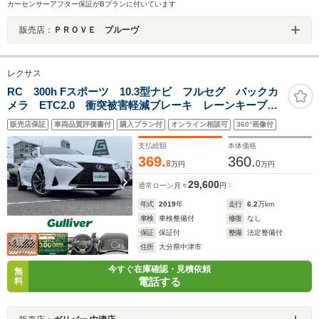
カーセンサーアフター保証がBプランに付いています
販売店：
ＰＲＯＶＥ プルーヴ
レクサス
RC 300h Fスポーツ 10.3型ナビ フルセグ バックカ
メラ ETC2.0 衝突被害軽減ブレーキ レーンキープア
シスト クリアランスソナー アダプティブクルーズコ
販売店保証
車両品質評価書付
購入プラン付
オンライン相談可
360°画像付
ントロール ブラインドスポットモニター パドルシフ
ト LED スマートキー
支払総額
本体価格
369.
360.
8
0
万円
万円
29,600
通常ローン
月々
円
年式
2019
年
走行
6.2
万km
車検
車検整備付
修復
なし
保証
保証付
整備
法定整備付
住所
大分県中津市
今すぐ在庫確認・見積依頼
無
電話する
料