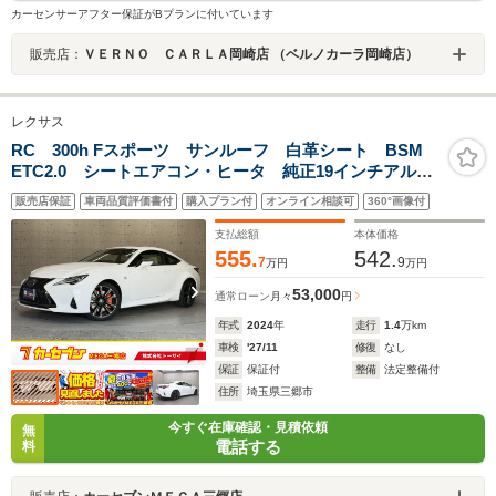
カーセンサーアフター保証がBプランに付いています
販売店：
ＶＥＲＮＯ ＣＡＲＬＡ岡崎店 （ベルノカーラ岡崎店）
レクサス
RC 300h Fスポーツ サンルーフ 白革シート BSM
ETC2.0 シートエアコン・ヒータ 純正19インチアル
ミ オレンジキャリパー ドライブレコーダ前後 純ナ
販売店保証
車両品質評価書付
購入プラン付
オンライン相談可
360°画像付
ビ フルセグ Bluetooth接続可 CD・DVD再生可 衝
突軽減 パワーシート
支払総額
本体価格
555.
542.
7
9
万円
万円
53,000
通常ローン
月々
円
年式
2024
年
走行
1.4
万km
車検
'27/11
修復
なし
保証
保証付
整備
法定整備付
住所
埼玉県三郷市
今すぐ在庫確認・見積依頼
無
電話する
料