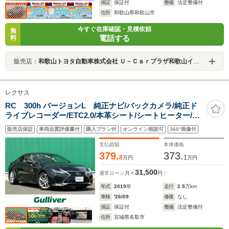
保証
保証付
整備
法定整備付
住所
和歌山県和歌山市
今すぐ在庫確認・見積依頼
無
電話する
料
販売店：
和歌山トヨタ自動車株式会社 Ｕ－Ｃａｒプラザ和歌山インター
レクサス
RC 300h バージョンL 純正ナビ/バックカメラ/純正ド
ライブレコーダー/ETC2.0/本革シート/シートヒーター/ベ
ンチレーション/ステアリングヒーター/BSM/レーダーク
販売店保証
車両品質評価書付
購入プラン付
オンライン相談可
360°画像付
ルーズコントロール/純正18インチアルミホイール/禁煙車
支払総額
本体価格
379.
373.
8
1
万円
万円
31,500
通常ローン
月々
円
年式
2019
年
走行
2.5
万km
車検
'26/09
修復
なし
保証
保証付
整備
法定整備付
住所
宮城県名取市