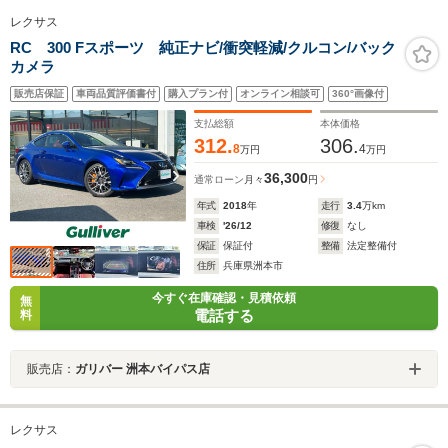
レクサス
RC 300 Fスポーツ 純正ナビ/衝突軽減/クルコン/バック
カメラ
販売店保証
車両品質評価書付
購入プラン付
オンライン相談可
360°画像付
支払総額
本体価格
312.
306.
8
4
万円
万円
36,300
通常ローン
月々
円
年式
2018
年
走行
3.4
万km
車検
'26/12
修復
なし
保証
保証付
整備
法定整備付
住所
兵庫県洲本市
今すぐ在庫確認・見積依頼
無
電話する
料
販売店：
ガリバー 洲本バイパス店
レクサス