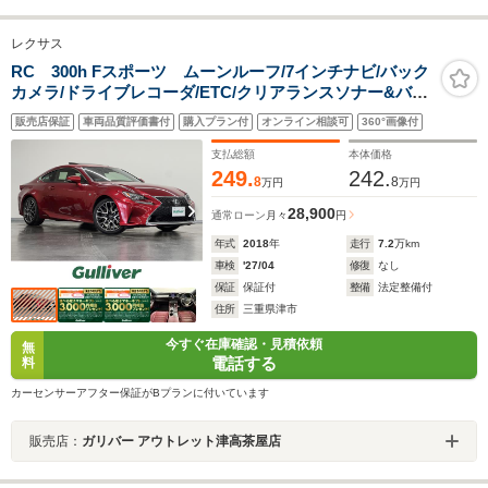
レクサス
RC 300h Fスポーツ ムーンルーフ/7インチナビ/バック
カメラ/ドライブレコーダ/ETC/クリアランスソナー&バッ
クソナー/赤本革シート/ブラインドスポットモニター/衝突
販売店保証
車両品質評価書付
購入プラン付
オンライン相談可
360°画像付
被害軽減/レーダークルコン/冷暖シート/パワーシート
支払総額
本体価格
249.
242.
8
8
万円
万円
28,900
通常ローン
月々
円
年式
2018
年
走行
7.2
万km
車検
'27/04
修復
なし
保証
保証付
整備
法定整備付
住所
三重県津市
今すぐ在庫確認・見積依頼
無
電話する
料
カーセンサーアフター保証がBプランに付いています
販売店：
ガリバー アウトレット津高茶屋店