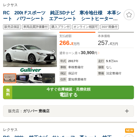
レクサス
RC 200t Fスポーツ 純正SDナビ 寒冷地仕様 本革シ
ート パワーシート エアーシート シートヒーター
ステアリングヒーター レーダークルーズコントロー
販売店保証
車両品質評価書付
購入プラン付
オンライン相談可
360°画像付
ル レーンキープアシスト 前後コーナーセンサー オ
ートハイビームLED
支払総額
本体価格
266.
257.
8
4
万円
万円
30,900
通常ローン
月々
円
年式
2017
年
走行
5.9
万km
車検
車検整備付
修復
なし
保証
保証付
整備
法定整備付
住所
愛知県豊橋市
今すぐ在庫確認・見積依頼
無
電話する
料
販売店：
ガリバー 豊橋店
レクサス
NEW