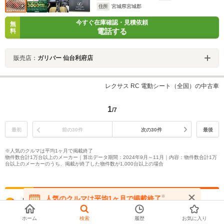
住所
宮城県宮城郡
今すぐ在庫確認・見積依頼
無
電話する
料
販売店：
ガリバー 仙台利府店
レクサス RC 電動シート（全国）の中古車
1
/7
最初
前の30件
次の30件
最後
※人気のクルマは平均1ヶ月で掲載終了
物件数合計1万台以上のメーカー｜算出データ期間：2024年9月～11月｜内容：物件数合計1万
台以上のメーカーのうち、掲載が終了した物件数が1,000台以上の場合
※
人気のクルマは平均1ヶ月で掲載終了
よく一緒に検討される車種を比較
在庫が無くなる前にお問い合わせください
ホーム
検索
履歴
お気に入り