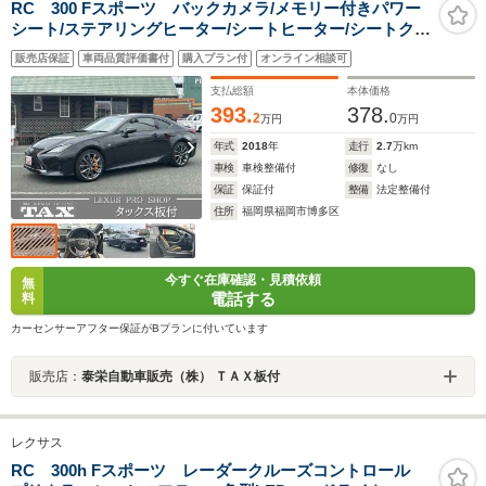
RC 300 Fスポーツ バックカメラ/メモリー付きパワー
シート/ステアリングヒーター/シートヒーター/シートクー
ラー/ETC
販売店保証
車両品質評価書付
購入プラン付
オンライン相談可
支払総額
本体価格
393.
378.
2
0
万円
万円
年式
2018
年
走行
2.7
万km
車検
車検整備付
修復
なし
保証
保証付
整備
法定整備付
住所
福岡県福岡市博多区
今すぐ在庫確認・見積依頼
無
電話する
料
カーセンサーアフター保証がBプランに付いています
販売店：
泰栄自動車販売（株） ＴＡＸ板付
レクサス
RC 300h Fスポーツ レーダークルーズコントロール