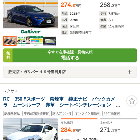
274.
268.
8
3
万円
万円
年式
2018
年
走行
7.5
万km
車検
'27/01
修復
なし
保証
保証付
整備
法定整備付
住所
愛知県春日井市
今すぐ在庫確認・見積依頼
無
電話する
料
販売店：
ガリバー １９号春日井店
レクサス
RC 350 Fスポーツ 禁煙車 純正ナビ バックカメ
ラ ムーンルーフ 赤革 シートベンチレーション メ
モリー付きパワーシート 純正19インチAW プリクラッ
販売店保証
車両品質評価書付
購入プラン付
オンライン相談可
360°画像付
シュセーフティ レーダークルーズ 角型LEDヘッド
パドルシフト
支払総額
本体価格
284.
271.
9
1
万円
万円
24,700