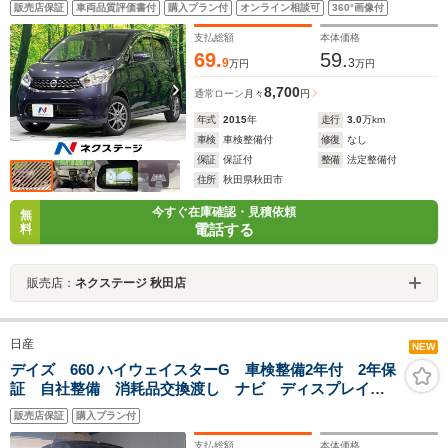
販売店保証
車両品質評価書付
購入プラン付
オンライン相談可
360°画像付
ン 盗難防止システム パワーウィンドウ パワーステ
アリング 衝突安全ボディ
支払総額
本体価格
69.
59.
9
3
万円
万円
8,700
通常ローン
月々
円
年式
2015
年
走行
3.0
万km
車検
車検整備付
修復
なし
保証
保証付
整備
法定整備付
住所
秋田県秋田市
今すぐ在庫確認・見積依頼
無
電話する
料
販売店：
ネクステージ 秋田店
日産
NEW
デイズ 660 ハイウェイスターG 車検整備2年付 2年保
証 自社整備 消耗品交換渡し ナビ ディスプレイオ
ーディオ DVD テレビ ブルーツース ETC バック
販売店保証
購入プラン付
カメラ
支払総額
本体価格