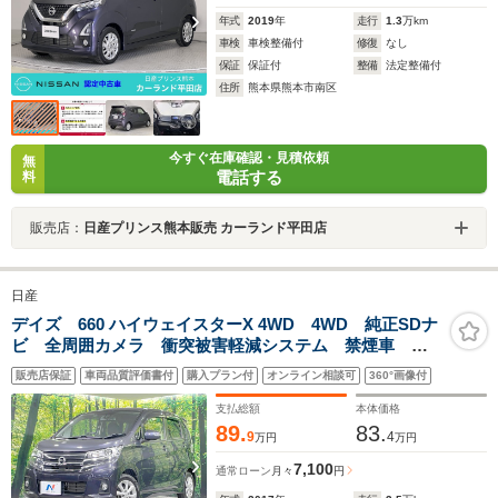
年式
2019
年
走行
1.3
万km
車検
車検整備付
修復
なし
保証
保証付
整備
法定整備付
住所
熊本県熊本市南区
今すぐ在庫確認・見積依頼
無
電話する
料
販売店：
日産プリンス熊本販売 カーランド平田店
日産
デイズ 660 ハイウェイスターX 4WD 4WD 純正SDナ
ビ 全周囲カメラ 衝突被害軽減システム 禁煙車 シ
ートヒーター ドラレコ スマートキー HIDヘッド 純
販売店保証
車両品質評価書付
購入プラン付
オンライン相談可
360°画像付
正14インチアルミ オートライト オートエアコン
Bluetooth CD
支払総額
本体価格
89.
83.
9
4
万円
万円
7,100
通常ローン
月々
円