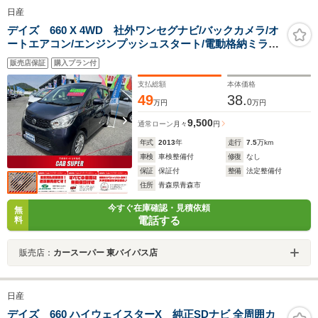
日産
デイズ 660 X 4WD 社外ワンセグナビ/バックカメラ/オ
ートエアコン/エンジンプッシュスタート/電動格納ミラー/
シートヒーター/アイドリングストップ/社外アルミホイー
販売店保証
購入プラン付
ル
支払総額
本体価格
49
38.
0
万円
万円
9,500
通常ローン
月々
円
年式
2013
年
走行
7.5
万km
車検
車検整備付
修復
なし
保証
保証付
整備
法定整備付
住所
青森県青森市
今すぐ在庫確認・見積依頼
無
電話する
料
販売店：
カースーパー 東バイパス店
日産
デイズ 660 ハイウェイスターX 純正SDナビ 全周囲カ