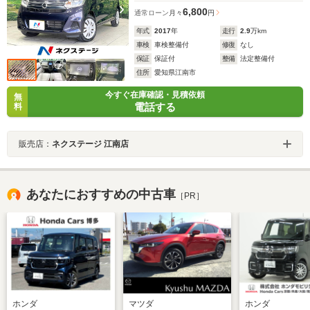
6,800
通常ローン
月々
円
年式
2017
年
走行
2.9
万km
車検
車検整備付
修復
なし
保証
保証付
整備
法定整備付
住所
愛知県江南市
今すぐ在庫確認・見積依頼
無
電話する
料
販売店：
ネクステージ 江南店
あなたにおすすめの中古車
［PR］
ホンダ
マツダ
ホンダ