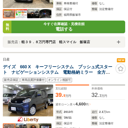
車検
車検整備付
修復
なし
保証
保証付
整備
法定整備付
住所
福岡県飯塚市
今すぐ在庫確認・見積依頼
無
電話する
料
販売店：
軽３９．８万円専門店 軽スマイル 飯塚店
日産
NEW
デイズ 660 X キーフリーシステム プッシュ式スター
ト ナビゲーションシステム 電動格納ミラー 全方位
システム オートエアコン アイドリングストップ ラ
販売店保証
車両品質評価書付
オンライン相談可
イトレベライザー
支払総額
本体価格
39.
32.
9
3
万円
万円
4,600
通常ローン
月々
円
年式
2013
年
走行
2.3
万km
車検
'26/11
修復
なし
保証
保証付
整備
法定整備付