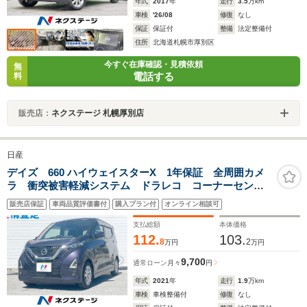
年式
2017
年
走行
3.5
万km
車検
'26/08
修復
なし
保証
保証付
整備
法定整備付
住所
北海道札幌市厚別区
今すぐ在庫確認・見積依頼
無
電話する
料
販売店：
ネクステージ 札幌厚別店
日産
デイズ 660 ハイウェイスターX 1年保証 全周囲カメ
ラ 衝突被害軽減システム ドラレコ コーナーセンサ
ー スマートキー LEDヘッド 純正14インチアルミ
販売店保証
車両品質評価書付
購入プラン付
オンライン相談可
車線逸脱警報 オートライト オートエアコン
Bluetooth LEDフォグ
支払総額
本体価格
112.
103.
8
2
万円
万円
9,700
通常ローン
月々
円
年式
2021
年
走行
1.9
万km
車検
車検整備付
修復
なし