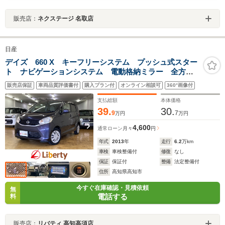
販売店：
ネクステージ 名取店
日産
デイズ 660 X キーフリーシステム プッシュ式スター
ト ナビゲーションシステム 電動格納ミラー 全方位
システム オートエアコン アイドリングストップ ラ
販売店保証
車両品質評価書付
購入プラン付
オンライン相談可
360°画像付
イトレベライザー
支払総額
本体価格
39.
30.
9
7
万円
万円
4,600
通常ローン
月々
円
年式
2013
年
走行
6.2
万km
車検
車検整備付
修復
なし
保証
保証付
整備
法定整備付
住所
高知県高知市
今すぐ在庫確認・見積依頼
無
電話する
料
販売店：
リバティ 高知高須店