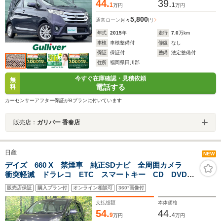
44.
39.
1
1
万円
万円
5,800
通常ローン
月々
円
年式
2015
年
走行
7.0
万km
車検
車検整備付
修復
なし
保証
保証付
整備
法定整備付
住所
福岡県田川郡
今すぐ在庫確認・見積依頼
無
電話する
料
カーセンサーアフター保証がBプランに付いています
販売店：
ガリバー 香春店
日産
NEW
デイズ 660 X 禁煙車 純正SDナビ 全周囲カメラ
衝突軽減 ドラレコ ETC スマートキー CD DVD再
生 フルセグTV オートエアコン 横滑り防止装置 ア
販売店保証
購入プラン付
オンライン相談可
360°画像付
イドリングストップ
支払総額
本体価格
54.
44.
9
4
万円
万円