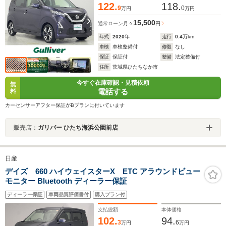
122.
118.
9
0
万円
万円
15,500
通常ローン
月々
円
年式
2020
年
走行
0.4
万km
車検
車検整備付
修復
なし
保証
保証付
整備
法定整備付
住所
茨城県ひたちなか市
今すぐ在庫確認・見積依頼
無
電話する
料
カーセンサーアフター保証がBプランに付いています
販売店：
ガリバー ひたち海浜公園前店
日産
デイズ 660 ハイウェイスターX ETC アラウンドビュー
モニター Bluetooth ディーラー保証
ディーラー保証
車両品質評価書付
購入プラン付
支払総額
本体価格
102.
94.
3
6
万円
万円