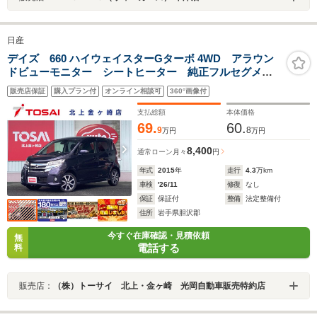
日産
デイズ 660 ハイウェイスターGターボ 4WD アラウン
ドビューモニター シートヒーター 純正フルセグメモ
リーナビ HIDオートライト フロントフォグランプ ア
販売店保証
購入プラン付
オンライン相談可
360°画像付
イドリングストップ 横滑り防止 スマートキー/プッシ
ュスタート エマージェンシーブレーキ
支払総額
本体価格
69.
60.
9
8
万円
万円
8,400
通常ローン
月々
円
年式
2015
年
走行
4.3
万km
車検
'26/11
修復
なし
保証
保証付
整備
法定整備付
住所
岩手県胆沢郡
今すぐ在庫確認・見積依頼
無
電話する
料
販売店：
（株）トーサイ 北上・金ヶ崎 光岡自動車販売特約店