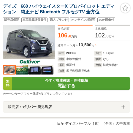
デイズ 660 ハイウェイスターX プロパイロット エディ
ション 純正ナビ Bluetooth フルセグTV 全方位
販売店保証
車両品質評価書付
購入プラン付
オンライン相談可
360°画像付
支払総額
本体価格
106.
102.
8
0
万円
万円
13,500
通常ローン
月々
円
年式
2019
年
走行
1.6
万km
車検
車検整備付
修復
なし
保証
保証付
整備
法定整備付
住所
鹿児島県鹿児島市
今すぐ在庫確認・見積依頼
無
電話する
料
カーセンサーアフター保証がBプランに付いています
販売店：
ガリバー 鹿児島店
日産 デイズ パープル［紫］（全国）の中古車