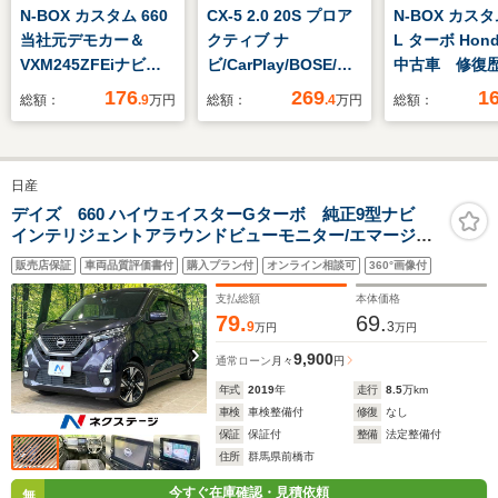
N-BOX カスタム 660
CX-5 2.0 20S プロア
N-BOX カスタ
当社元デモカー＆
クティブ ナ
L ターボ Hon
VXM245ZFEiナビ＆
ビ/CarPlay/BOSE/全
中古車 修復
バックカメラ＆フルセ
方位モニタ/衝突軽減
Honda販売店
176
269
1
総額：
.9
万円
総額：
.4
万円
総額：
グ＆Bluetooth接続＆
ブレーキ/ETC/残価設
証2年 ワンオ
オートリトラミラー＆
定型クレジット対応
ー 禁煙車 7
ETC2.0
ナビ バック
日産
ETC アダプ
ルーズコント
デイズ 660 ハイウェイスターGターボ 純正9型ナビ
インテリジェントアラウンドビューモニター/エマージェ
シートヒータ
ンシーブレーキ 禁煙車 ETC ドラレコ クリアラン
軽減装置 フ
販売店保証
車両品質評価書付
購入プラン付
オンライン相談可
360°画像付
スソナー レーンキープ LEDヘッド スマートキー
オートハイビーム ETC
支払総額
本体価格
79.
69.
9
3
万円
万円
9,900
通常ローン
月々
円
年式
2019
年
走行
8.5
万km
車検
車検整備付
修復
なし
保証
保証付
整備
法定整備付
住所
群馬県前橋市
今すぐ在庫確認・見積依頼
無