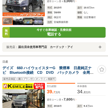
3,000
通常ローン
月々
円
年式
2015
年
走行
10.0
万km
車検
'26/09
修復
なし
保証
保証付
整備
法定整備付
住所
宮城県柴田郡
今すぐ在庫確認・見積依頼
無
電話する
料
販売店：
届出済未使用車専門店 カードック・アイ
日産
デイズ 660 ハイウェイスターG 禁煙車 日産純正ナ
ビ Bluetooth接続 CD DVD バックカメラ 全周囲
カメラ アイドリングストップ 純正アルミ スマート
販売店保証
購入プラン付
オンライン相談可
キー 安全装置 衝突軽減ブレーキ 横滑り防止装置
アクセル踏み間違い防止装置
支払総額
本体価格
39.
34.
7
8
万円
万円
7,600
通常ローン
月々
円
年式
2016
年
走行
9.2
万km