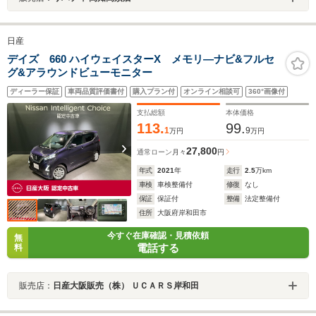
日産
デイズ 660 ハイウェイスターX メモリ―ナビ&フルセ
グ&アラウンドビューモニター
ディーラー保証
車両品質評価書付
購入プラン付
オンライン相談可
360°画像付
支払総額
本体価格
113.
99.
1
9
万円
万円
27,800
通常ローン
月々
円
年式
2021
年
走行
2.5
万km
車検
車検整備付
修復
なし
保証
保証付
整備
法定整備付
住所
大阪府岸和田市
今すぐ在庫確認・見積依頼
無
電話する
料
販売店：
日産大阪販売（株） ＵＣＡＲＳ岸和田