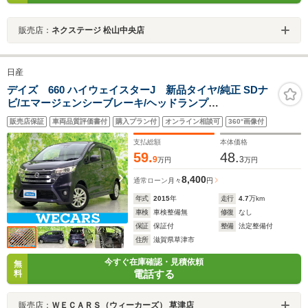
販売店：
ネクステージ 松山中央店
日産
デイズ 660 ハイウェイスターJ 新品タイヤ/純正 SDナ
ビ/エマージェンシーブレーキ/ヘッドランプ
HID/Bluetooth接続/EBD付ABS/フルセグTV/エアバッグ
販売店保証
車両品質評価書付
購入プラン付
オンライン相談可
360°画像付
運転席/エアバッグ 助手席
支払総額
本体価格
59.
48.
9
3
万円
万円
8,400
通常ローン
月々
円
年式
2015
年
走行
4.7
万km
車検
車検整備無
修復
なし
保証
保証付
整備
法定整備付
住所
滋賀県草津市
今すぐ在庫確認・見積依頼
無
電話する
料
販売店：
ＷＥＣＡＲＳ（ウィーカーズ） 草津店