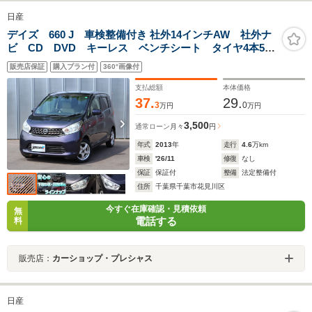
日産
デイズ 660 J 車検整備付き 社外14インチAW 社外ナ
ビ CD DVD キーレス ベンチシート タイヤ4本5分
山
販売店保証
購入プラン付
360°画像付
支払総額
本体価格
37.
29.
3
0
万円
万円
3,500
通常ローン
月々
円
年式
2013
年
走行
4.6
万km
車検
'26/11
修復
なし
保証
保証付
整備
法定整備付
住所
千葉県千葉市花見川区
今すぐ在庫確認・見積依頼
無
電話する
料
販売店：
カーショップ・プレシャス
日産