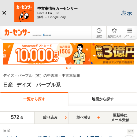
中古車情報カーセンサー
表示
Recruit Co., Ltd.
無料 － Google Play
履歴
お気に入り
メニュー
デイズ・パープル［紫］の中古車・中古車情報
日産 デイズ パープル系
一覧から探す
地図から探す
更新時に
572
絞り込み
並べ替え
台
メール受信
日産
PR