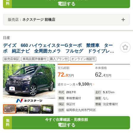
電話する
料
販売店：
ネクステージ 前橋店
日産
デイズ 660 ハイウェイスターGターボ 禁煙車 ター
ボ 純正ナビ 全周囲カメラ フルセグ ドライブレコ
ーダー ETC Bluetooth再生 HIDヘッドライト フォ
販売店保証
車両品質評価書付
購入プラン付
オンライン相談可
グランプ オートハイビーム クルーズコントロール
スマートキー
支払総額
本体価格
72.
62.
9
4
万円
万円
9,100
通常ローン
月々
円
年式
2017
年
走行
5.3
万km
車検
車検整備付
修復
なし
保証
保証付
整備
法定整備付
住所
福岡県北九州市門司区
今すぐ在庫確認・見積依頼
無
電話する
料