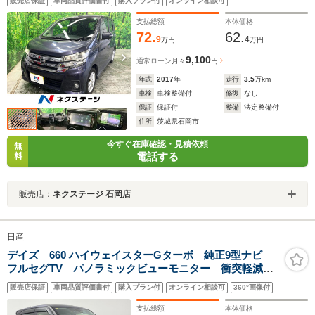
販売店保証
車両品質評価書付
購入プラン付
オンライン相談可
CD DVD再生 フルセグ
支払総額
本体価格
72.
62.
9
4
万円
万円
9,100
通常ローン
月々
円
年式
2017
年
走行
3.5
万km
車検
車検整備付
修復
なし
保証
保証付
整備
法定整備付
住所
茨城県石岡市
今すぐ在庫確認・見積依頼
無
電話する
料
販売店：
ネクステージ 石岡店
日産
デイズ 660 ハイウェイスターGターボ 純正9型ナビ
フルセグTV パノラミックビューモニター 衝突軽減ブ
レーキ ドライブレコーダー ETC スマートキ―
販売店保証
車両品質評価書付
購入プラン付
オンライン相談可
360°画像付
LEDライト オートライト 純正フロアマット 純正ア
ルミホイール 横滑り防止装置
支払総額
本体価格