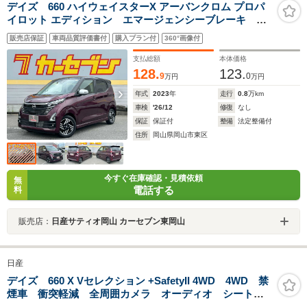
デイズ 660 ハイウェイスターX アーバンクロム プロパ
イロット エディション エマージェンシーブレーキ プ
ロパイロット 全周囲カメラ クリアランスソナー 側
販売店保証
車両品質評価書付
購入プラン付
360°画像付
面後方警告 新品ディスプレイオーディオ取付 LEDヘ
ッドライト LEDフォグ オートハイビームアシスト
支払総額
本体価格
レザー調シート
128.
123.
9
0
万円
万円
年式
2023
年
走行
0.8
万km
車検
'26/12
修復
なし
保証
保証付
整備
法定整備付
住所
岡山県岡山市東区
今すぐ在庫確認・見積依頼
無
電話する
料
販売店：
日産サティオ岡山 カーセブン東岡山
日産
デイズ 660 X Vセレクション +SafetyII 4WD 4WD 禁
煙車 衝突軽減 全周囲カメラ オーディオ シートヒ
ーター スマートキー 横滑り防止装置 オートエアコ