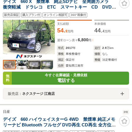
デイズ 660 X 禁煙車 純正SDナビ 全周囲カメラ
衝突軽減 ドラレコ ETC スマートキー CD DVD再
生 フルセグTV オートエアコン 横滑り防止装置 ア
販売店保証
購入プラン付
オンライン相談可
360°画像付
イドリングストップ
支払総額
本体価格
54.
44.
9
4
万円
万円
6,800
通常ローン
月々
円
年式
2017
年
走行
2.9
万km
車検
車検整備付
修復
なし
保証
保証付
整備
法定整備付
住所
愛知県江南市
今すぐ在庫確認・見積依頼
無
電話する
料
販売店：
ネクステージ 江南店
日産
PR
デイズ 660 ハイウェイスターG 4WD 禁煙車 純正メモ
リーナビ Bluetooth フルセグ DVD再生 CD再生 全方位モ
ニター シートヒーター ドライブレコーダー HIDヘッドラ