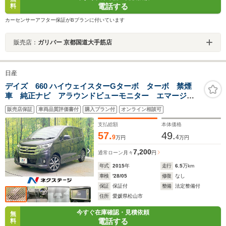
電話する
料
カーセンサーアフター保証がBプランに付いています
販売店：
ガリバー 京都国道大手筋店
日産
デイズ 660 ハイウェイスターGターボ ターボ 禁煙
車 純正ナビ アラウンドビューモニター エマージェ
ンシーブレーキ ドライブレコーダー ETC スマート
販売店保証
車両品質評価書付
購入プラン付
オンライン相談可
キー HIDヘッドライト 純正15インチアルミ オートエ
アコン CD 地デジ
支払総額
本体価格
57.
49.
9
4
万円
万円
7,200
通常ローン
月々
円
年式
2015
年
走行
6.5
万km
車検
'28/05
修復
なし
保証
保証付
整備
法定整備付
住所
愛媛県松山市
今すぐ在庫確認・見積依頼
無
電話する
料