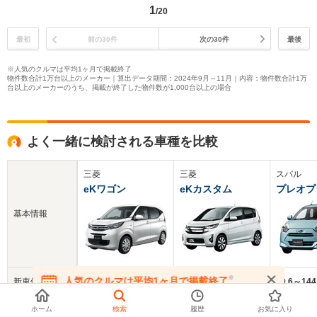
1
/20
最初
前の30件
次の30件
最後
※人気のクルマは平均1ヶ月で掲載終了
物件数合計1万台以上のメーカー｜算出データ期間：2024年9月～11月｜内容：物件数合計1万
台以上のメーカーのうち、掲載が終了した物件数が1,000台以上の場合
よく一緒に検討される車種を比較
三菱
三菱
スバル
eKワゴン
eKカスタム
プレオプ
基本情報
※
人気のクルマは平均1ヶ月で掲載終了
新車価格
129.6～168.3万円
126.9～181.7万円
89.6～14
在庫が無くなる前にお問い合わせください
中古車
ホーム
検索
履歴
お気に入り
112.4万円
41.2万円
60.5万円