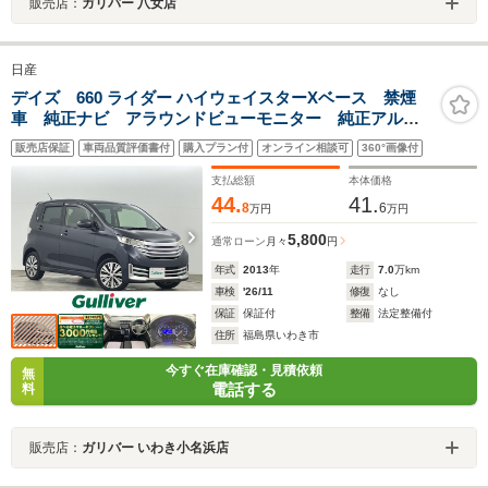
販売店：
ガリバー 八女店
日産
デイズ 660 ライダー ハイウェイスターXベース 禁煙
車 純正ナビ アラウンドビューモニター 純正アルミ
ホイール 純正フロアマット ドアバイザー スマート
販売店保証
車両品質評価書付
購入プラン付
オンライン相談可
360°画像付
キー プッシュスタート アイドリングストップ フル
セグTV 電動格納ミラー
支払総額
本体価格
44.
41.
8
6
万円
万円
5,800
通常ローン
月々
円
年式
2013
年
走行
7.0
万km
車検
'26/11
修復
なし
保証
保証付
整備
法定整備付
住所
福島県いわき市
今すぐ在庫確認・見積依頼
無
電話する
料
販売店：
ガリバー いわき小名浜店