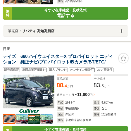
住所
高知県高知市
今すぐ在庫確認・見積依頼
無
電話する
料
販売店：
リバティ 高知高須店
日産
デイズ 660 ハイウェイスターX プロパイロット エディ
ション 純正ナビ/プロパイロット/Bカメラ/BT/ETC/
販売店保証
車両品質評価書付
購入プラン付
オンライン相談可
360°画像付
支払総額
本体価格
88.
83.
4
5
万円
万円
11,600
通常ローン
月々
円
年式
2019
年
走行
5.8
万km
車検
車検整備付
修復
なし
保証
保証付
整備
法定整備付
住所
京都府京都市伏見区
今すぐ在庫確認・見積依頼
無