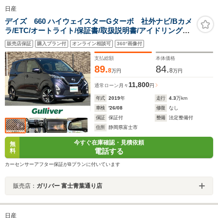
日産
デイズ 660 ハイウェイスターGターボ 社外ナビ/Bカメ
ラ/ETC/オートライト/保証書/取扱説明書/アイドリングス
トップ/スペアキー1本/オートエアコン/フロアマット/ベン
販売店保証
購入プラン付
オンライン相談可
360°画像付
チシート/布シート/純正アルミ/コーナーセンサー前
後/W+サイド
支払総額
本体価格
89.
84.
8
8
万円
万円
11,800
通常ローン
月々
円
年式
2019
年
走行
4.3
万km
車検
'26/08
修復
なし
保証
保証付
整備
法定整備付
住所
静岡県富士市
今すぐ在庫確認・見積依頼
無
電話する
料
カーセンサーアフター保証がBプランに付いています
販売店：
ガリバー 富士青葉通り店
日産