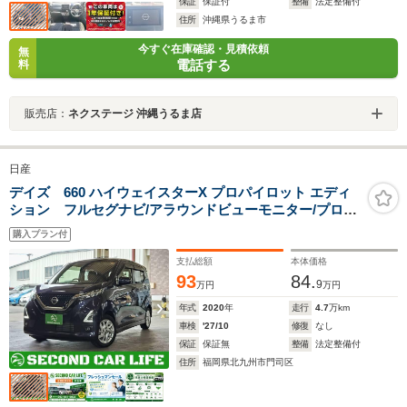
保証
保証付
整備
法定整備付
住所
沖縄県うるま市
今すぐ在庫確認・見積依頼
無
電話する
料
販売店：
ネクステージ 沖縄うるま店
日産
デイズ 660 ハイウェイスターX プロパイロット エディ
ション フルセグナビ/アラウンドビューモニター/プロパ
イロット/ETC/エマージェンシーブレーキ/ユーザー買取車
購入プラン付
支払総額
本体価格
93
84.
9
万円
万円
年式
2020
年
走行
4.7
万km
車検
'27/10
修復
なし
保証
保証無
整備
法定整備付
住所
福岡県北九州市門司区