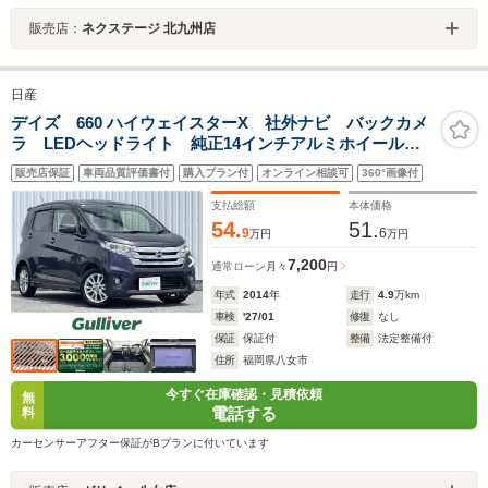
販売店：
ネクステージ 北九州店
日産
デイズ 660 ハイウェイスターX 社外ナビ バックカメ
ラ LEDヘッドライト 純正14インチアルミホイール
アイドリングストップ 盗難防止装置 パワーステアリ
販売店保証
車両品質評価書付
購入プラン付
オンライン相談可
360°画像付
ング パワーウィンドウ スマートキー
支払総額
本体価格
54.
51.
9
6
万円
万円
7,200
通常ローン
月々
円
年式
2014
年
走行
4.9
万km
車検
'27/01
修復
なし
保証
保証付
整備
法定整備付
住所
福岡県八女市
今すぐ在庫確認・見積依頼
無
電話する
料
カーセンサーアフター保証がBプランに付いています