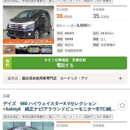
販売店保証
車両品質評価書付
購入プラン付
オンライン相談可
360°画像付
ンプ フォグランプ オートライト 純正15インチアルミ
支払総額
本体価格
39.
35.
9
1
万円
万円
3,000
通常ローン
月々
円
年式
2015
年
走行
10.0
万km
車検
'26/09
修復
なし
保証
保証付
整備
法定整備付
住所
宮城県柴田郡
今すぐ在庫確認・見積依頼
無
電話する
料
販売店：
届出済未使用車専門店 カードック・アイ
日産
デイズ 660 ハイウェイスターX Vセレクション
+SafetyII 純正ナビ/アラウンドビューモニター/ETC/純正
アルミホイール/衝突軽減ブレーキ/アイドリングストップ/
販売店保証
車両品質評価書付
購入プラン付
オンライン相談可
360°画像付
プッシュスタート/スマートキー
支払総額
本体価格