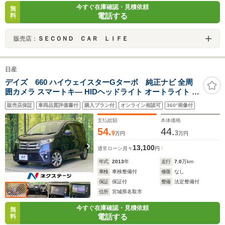
今すぐ在庫確認・見積依頼
無
電話する
料
販売店：
ＳＥＣＯＮＤ ＣＡＲ ＬＩＦＥ
日産
デイズ 660 ハイウェイスターGターボ 純正ナビ 全周
囲カメラ スマートキ― HIDヘッドライト オートライト フ
ォグライト Bluetooth再生 フルセグ CD/DVD再生 純正15
販売店保証
車両品質評価書付
購入プラン付
オンライン相談可
360°画像付
インチアルミ 盗難防止装置 プライバシーガラス
支払総額
本体価格
54.
44.
9
3
万円
万円
13,100
通常ローン
月々
円
年式
2013
年
走行
7.0
万km
車検
車検整備付
修復
なし
保証
保証付
整備
法定整備付
住所
宮城県名取市
今すぐ在庫確認・見積依頼
無
電話する
料