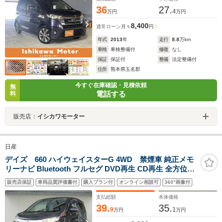
36
27.
4
万円
万円
8,400
通常ローン
月々
円
年式
2013
年
走行
8.8
万km
車検
車検整備付
修復
なし
保証
保証付
整備
法定整備付
住所
熊本県玉名郡
今すぐ在庫確認・見積依頼
無
電話する
料
販売店：
イシカワモーター
日産
デイズ 660 ハイウェイスターG 4WD 禁煙車 純正メモ
リーナビ Bluetooth フルセグ DVD再生 CD再生 全方位モ
ニター シートヒーター ドライブレコーダー HIDヘッドラ
販売店保証
車両品質評価書付
購入プラン付
オンライン相談可
360°画像付
ンプ フォグランプ オートライト 純正15インチアルミ
支払総額
本体価格
39.
35.
9
1
万円
万円