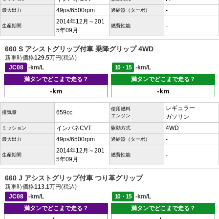
49ps/6500rpm
-
最大出力
過給器（ターボ）
2014年12月～201
-
生産期間
燃費性能
5年09月
660 S アシストグリップ付車 乗降グリップ 4WD
新車時価格
129.5
万円(税込)
JC08
-km/L
10・15
-km/L
満タンでどこまで走る？
満タンでどこまで走る？
-km
-km
レギュラー
使用燃料
659cc
排気量
エンジン
ガソリン
インパネCVT
4WD
ミッション
駆動方式
49ps/6500rpm
-
最大出力
過給器（ターボ）
2014年12月～201
-
生産期間
燃費性能
5年09月
660 J アシストグリップ付車 つり革グリップ
新車時価格
113.1
万円(税込)
JC08
-km/L
10・15
-km/L
満タンでどこまで走る？
満タンでどこまで走る？