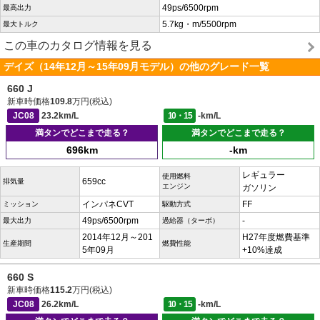
49ps/6500rpm
最高出力
5.7kg・m/5500rpm
最大トルク
この車のカタログ情報を見る
デイズ（14年12月～15年09月モデル）の他のグレード一覧
660 J
新車時価格
109.8
万円(税込)
JC08
23.2km/L
10・15
-km/L
満タンでどこまで走る？
満タンでどこまで走る？
696km
-km
レギュラー
使用燃料
659cc
排気量
エンジン
ガソリン
インパネCVT
FF
ミッション
駆動方式
49ps/6500rpm
-
最大出力
過給器（ターボ）
2014年12月～201
H27年度燃費基準
生産期間
燃費性能
5年09月
+10%達成
660 S
新車時価格
115.2
万円(税込)
JC08
26.2km/L
10・15
-km/L