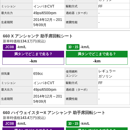
インパネCVT
FF
ミッション
駆動方式
49ps/6500rpm
-
最大出力
過給器（ターボ）
2014年12月～201
-
生産期間
燃費性能
5年09月
660 X アンシャンテ 助手席回転シート
新車時価格
134.1
万円(税込)
JC08
-km/L
10・15
-km/L
満タンでどこまで走る？
満タンでどこまで走る？
-km
-km
レギュラー
使用燃料
659cc
排気量
エンジン
ガソリン
インパネCVT
FF
ミッション
駆動方式
49ps/6500rpm
-
最大出力
過給器（ターボ）
2014年12月～201
-
生産期間
燃費性能
5年09月
660 ハイウェイスターX アンシャンテ 助手席回転シート
新車時価格
143.4
万円(税込)
JC08
-km/L
10・15
-km/L