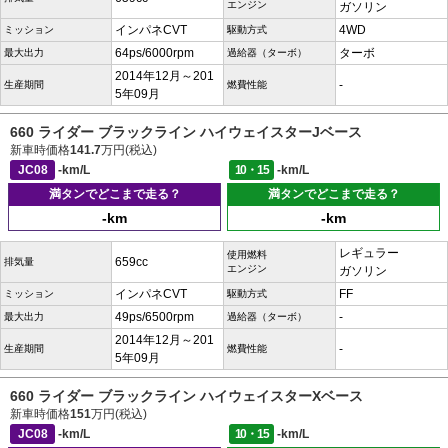
エンジン
ガソリン
インパネCVT
4WD
ミッション
駆動方式
64ps/6000rpm
ターボ
最大出力
過給器（ターボ）
2014年12月～201
-
生産期間
燃費性能
5年09月
660 ライダー ブラックライン ハイウェイスターJベース
新車時価格
141.7
万円(税込)
JC08
-km/L
10・15
-km/L
満タンでどこまで走る？
満タンでどこまで走る？
-km
-km
レギュラー
使用燃料
659cc
排気量
エンジン
ガソリン
インパネCVT
FF
ミッション
駆動方式
49ps/6500rpm
-
最大出力
過給器（ターボ）
2014年12月～201
-
生産期間
燃費性能
5年09月
660 ライダー ブラックライン ハイウェイスターXベース
新車時価格
151
万円(税込)
JC08
-km/L
10・15
-km/L