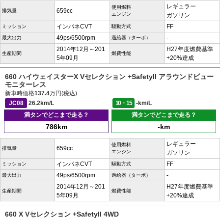
レギュラー
使用燃料
659cc
排気量
エンジン
ガソリン
インパネCVT
FF
ミッション
駆動方式
49ps/6500rpm
-
最大出力
過給器（ターボ）
2014年12月～201
H27年度燃費基準
生産期間
燃費性能
5年09月
+20%達成
660 ハイウェイスターX Vセレクション +SafetyII アラウンドビュー
モニターレス
新車時価格
137.4
万円(税込)
JC08
26.2km/L
10・15
-km/L
満タンでどこまで走る？
満タンでどこまで走る？
786km
-km
レギュラー
使用燃料
659cc
排気量
エンジン
ガソリン
インパネCVT
FF
ミッション
駆動方式
49ps/6500rpm
-
最大出力
過給器（ターボ）
2014年12月～201
H27年度燃費基準
生産期間
燃費性能
5年09月
+20%達成
660 X Vセレクション +SafetyII 4WD