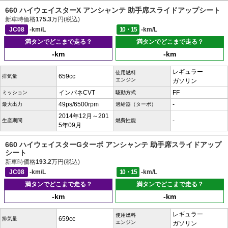
660 ハイウェイスターX アンシャンテ 助手席スライドアップシート
新車時価格
175.3
万円(税込)
JC08
-km/L
10・15
-km/L
満タンでどこまで走る？
満タンでどこまで走る？
-km
-km
レギュラー
使用燃料
659cc
排気量
エンジン
ガソリン
インパネCVT
FF
ミッション
駆動方式
49ps/6500rpm
-
最大出力
過給器（ターボ）
2014年12月～201
-
生産期間
燃費性能
5年09月
660 ハイウェイスターGターボ アンシャンテ 助手席スライドアップ
シート
新車時価格
193.2
万円(税込)
JC08
-km/L
10・15
-km/L
満タンでどこまで走る？
満タンでどこまで走る？
-km
-km
レギュラー
使用燃料
659cc
排気量
エンジン
ガソリン