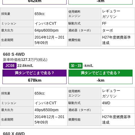
642km
-km
レギュラー
使用燃料
659cc
排気量
エンジン
ガソリン
インパネCVT
FF
ミッション
駆動方式
64ps/6000rpm
ターボ
最大出力
過給器（ターボ）
2014年12月～201
H27年度燃費基準
生産期間
燃費性能
5年09月
達成
660 S 4WD
新車時価格
127.3
万円(税込)
JC08
22.6km/L
10・15
-km/L
満タンでどこまで走る？
満タンでどこまで走る？
678km
-km
レギュラー
使用燃料
659cc
排気量
エンジン
ガソリン
インパネCVT
4WD
ミッション
駆動方式
49ps/6500rpm
-
最大出力
過給器（ターボ）
2014年12月～201
H27年度燃費基準
生産期間
燃費性能
5年09月
達成
660 X 4WD