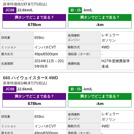
新車時価格
137.6
万円(税込)
JC08
22.6km/L
10・15
-km/L
満タンでどこまで走る？
満タンでどこまで走る？
678km
-km
レギュラー
使用燃料
659cc
排気量
エンジン
ガソリン
インパネCVT
4WD
ミッション
駆動方式
49ps/6500rpm
-
最大出力
過給器（ターボ）
2014年12月～201
H27年度燃費基準
生産期間
燃費性能
5年09月
達成
660 ハイウェイスターX 4WD
新車時価格
146.9
万円(税込)
JC08
22.6km/L
10・15
-km/L
満タンでどこまで走る？
満タンでどこまで走る？
678km
-km
レギュラー
使用燃料
659cc
排気量
エンジン
ガソリン
インパネCVT
4WD
ミッション
駆動方式
49ps/6500rpm
-
最大出力
過給器（ターボ）