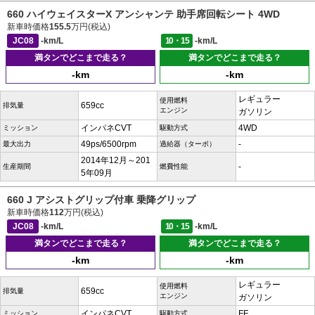
660 ハイウェイスターX アンシャンテ 助手席回転シート 4WD
新車時価格
155.5
万円(税込)
JC08
-km/L
10・15
-km/L
満タンでどこまで走る？
満タンでどこまで走る？
-km
-km
レギュラー
使用燃料
659cc
排気量
エンジン
ガソリン
インパネCVT
4WD
ミッション
駆動方式
49ps/6500rpm
-
最大出力
過給器（ターボ）
2014年12月～201
-
生産期間
燃費性能
5年09月
660 J アシストグリップ付車 乗降グリップ
新車時価格
112
万円(税込)
JC08
-km/L
10・15
-km/L
満タンでどこまで走る？
満タンでどこまで走る？
-km
-km
レギュラー
使用燃料
659cc
排気量
エンジン
ガソリン
インパネCVT
FF
ミッション
駆動方式