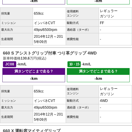
-km
-km
レギュラー
使用燃料
659cc
排気量
エンジン
ガソリン
インパネCVT
FF
ミッション
駆動方式
49ps/6500rpm
-
最大出力
過給器（ターボ）
2014年12月～201
-
生産期間
燃費性能
5年09月
660 S アシストグリップ付車 つり革グリップ 4WD
新車時価格
130.6
万円(税込)
JC08
-km/L
10・15
-km/L
満タンでどこまで走る？
満タンでどこまで走る？
-km
-km
レギュラー
使用燃料
659cc
排気量
エンジン
ガソリン
インパネCVT
4WD
ミッション
駆動方式
49ps/6500rpm
-
最大出力
過給器（ターボ）
2014年12月～201
-
生産期間
燃費性能
5年09月
660 X 運転席マイティグリップ