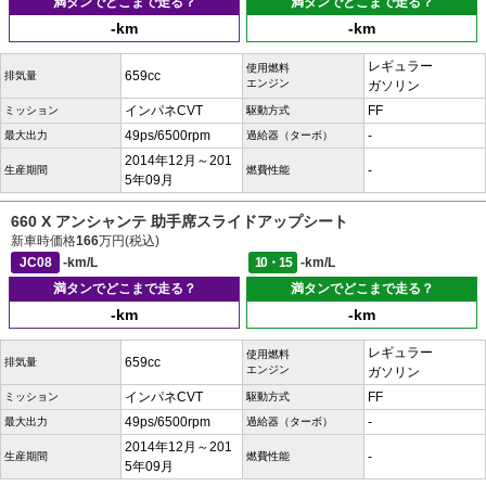
満タンでどこまで走る？
満タンでどこまで走る？
-km
-km
レギュラー
使用燃料
659cc
排気量
エンジン
ガソリン
インパネCVT
FF
ミッション
駆動方式
49ps/6500rpm
-
最大出力
過給器（ターボ）
2014年12月～201
-
生産期間
燃費性能
5年09月
660 X アンシャンテ 助手席スライドアップシート
新車時価格
166
万円(税込)
JC08
-km/L
10・15
-km/L
満タンでどこまで走る？
満タンでどこまで走る？
-km
-km
レギュラー
使用燃料
659cc
排気量
エンジン
ガソリン
インパネCVT
FF
ミッション
駆動方式
49ps/6500rpm
-
最大出力
過給器（ターボ）
2014年12月～201
-
生産期間
燃費性能
5年09月