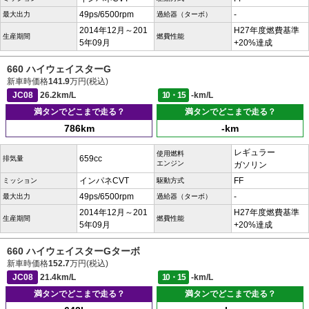
49ps/6500rpm
-
最大出力
過給器（ターボ）
2014年12月～201
H27年度燃費基準
生産期間
燃費性能
5年09月
+20%達成
660 ハイウェイスターG
新車時価格
141.9
万円(税込)
JC08
26.2km/L
10・15
-km/L
満タンでどこまで走る？
満タンでどこまで走る？
786km
-km
レギュラー
使用燃料
659cc
排気量
エンジン
ガソリン
インパネCVT
FF
ミッション
駆動方式
49ps/6500rpm
-
最大出力
過給器（ターボ）
2014年12月～201
H27年度燃費基準
生産期間
燃費性能
5年09月
+20%達成
660 ハイウェイスターGターボ
新車時価格
152.7
万円(税込)
JC08
21.4km/L
10・15
-km/L
満タンでどこまで走る？
満タンでどこまで走る？