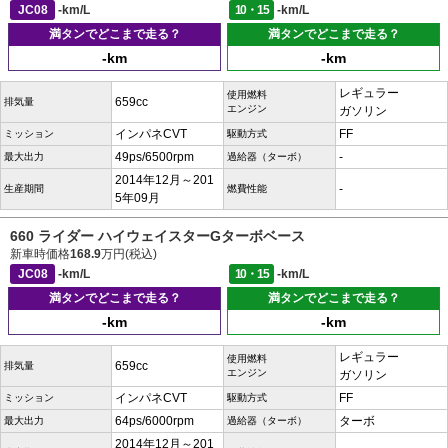
JC08
-km/L
10・15
-km/L
満タンでどこまで走る？
満タンでどこまで走る？
-km
-km
レギュラー
使用燃料
659cc
排気量
エンジン
ガソリン
インパネCVT
FF
ミッション
駆動方式
49ps/6500rpm
-
最大出力
過給器（ターボ）
2014年12月～201
-
生産期間
燃費性能
5年09月
660 ライダー ハイウェイスターGターボベース
新車時価格
168.9
万円(税込)
JC08
-km/L
10・15
-km/L
満タンでどこまで走る？
満タンでどこまで走る？
-km
-km
レギュラー
使用燃料
659cc
排気量
エンジン
ガソリン
インパネCVT
FF
ミッション
駆動方式
64ps/6000rpm
ターボ
最大出力
過給器（ターボ）
2014年12月～201