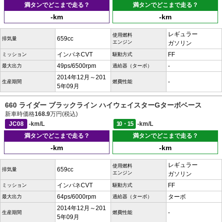
満タンでどこまで走る？
満タンでどこまで走る？
-km
-km
レギュラー
使用燃料
659cc
排気量
エンジン
ガソリン
インパネCVT
FF
ミッション
駆動方式
49ps/6500rpm
-
最大出力
過給器（ターボ）
2014年12月～201
-
生産期間
燃費性能
5年09月
660 ライダー ブラックライン ハイウェイスターGターボベース
新車時価格
168.9
万円(税込)
JC08
-km/L
10・15
-km/L
満タンでどこまで走る？
満タンでどこまで走る？
-km
-km
レギュラー
使用燃料
659cc
排気量
エンジン
ガソリン
インパネCVT
FF
ミッション
駆動方式
64ps/6000rpm
ターボ
最大出力
過給器（ターボ）
2014年12月～201
-
生産期間
燃費性能
5年09月