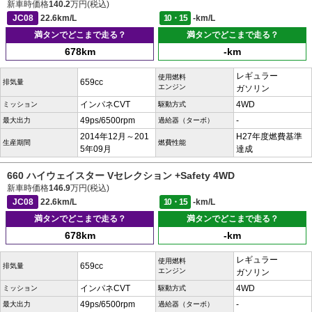
新車時価格
140.2
万円(税込)
JC08
22.6km/L
10・15
-km/L
満タンでどこまで走る？
満タンでどこまで走る？
678km
-km
レギュラー
使用燃料
659cc
排気量
エンジン
ガソリン
インパネCVT
4WD
ミッション
駆動方式
49ps/6500rpm
-
最大出力
過給器（ターボ）
2014年12月～201
H27年度燃費基準
生産期間
燃費性能
5年09月
達成
660 ハイウェイスター Vセレクション +Safety 4WD
新車時価格
146.9
万円(税込)
JC08
22.6km/L
10・15
-km/L
満タンでどこまで走る？
満タンでどこまで走る？
678km
-km
レギュラー
使用燃料
659cc
排気量
エンジン
ガソリン
インパネCVT
4WD
ミッション
駆動方式
49ps/6500rpm
-
最大出力
過給器（ターボ）