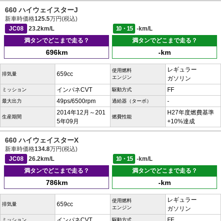
660 ハイウェイスターJ
新車時価格
125.5
万円(税込)
JC08
23.2km/L
10・15
-km/L
満タンでどこまで走る？
満タンでどこまで走る？
696km
-km
レギュラー
使用燃料
659cc
排気量
エンジン
ガソリン
インパネCVT
FF
ミッション
駆動方式
49ps/6500rpm
-
最大出力
過給器（ターボ）
2014年12月～201
H27年度燃費基準
生産期間
燃費性能
5年09月
+10%達成
660 ハイウェイスターX
新車時価格
134.8
万円(税込)
JC08
26.2km/L
10・15
-km/L
満タンでどこまで走る？
満タンでどこまで走る？
786km
-km
レギュラー
使用燃料
659cc
排気量
エンジン
ガソリン
インパネCVT
FF
ミッション
駆動方式