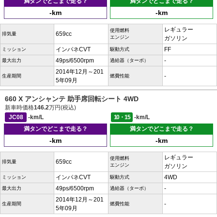
満タンでどこまで走る？
満タンでどこまで走る？
-km
-km
レギュラー
使用燃料
659cc
排気量
エンジン
ガソリン
インパネCVT
FF
ミッション
駆動方式
49ps/6500rpm
-
最大出力
過給器（ターボ）
2014年12月～201
-
生産期間
燃費性能
5年09月
660 X アンシャンテ 助手席回転シート 4WD
新車時価格
146.2
万円(税込)
JC08
-km/L
10・15
-km/L
満タンでどこまで走る？
満タンでどこまで走る？
-km
-km
レギュラー
使用燃料
659cc
排気量
エンジン
ガソリン
インパネCVT
4WD
ミッション
駆動方式
49ps/6500rpm
-
最大出力
過給器（ターボ）
2014年12月～201
-
生産期間
燃費性能
5年09月