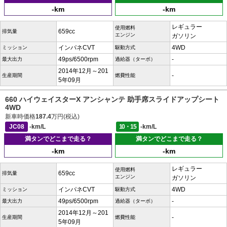
-km
-km
レギュラー
使用燃料
659cc
排気量
エンジン
ガソリン
インパネCVT
4WD
ミッション
駆動方式
49ps/6500rpm
-
最大出力
過給器（ターボ）
2014年12月～201
-
生産期間
燃費性能
5年09月
660 ハイウェイスターX アンシャンテ 助手席スライドアップシート
4WD
新車時価格
187.4
万円(税込)
JC08
-km/L
10・15
-km/L
満タンでどこまで走る？
満タンでどこまで走る？
-km
-km
レギュラー
使用燃料
659cc
排気量
エンジン
ガソリン
インパネCVT
4WD
ミッション
駆動方式
49ps/6500rpm
-
最大出力
過給器（ターボ）
2014年12月～201
-
生産期間
燃費性能
5年09月