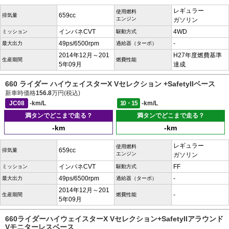
レギュラー
使用燃料
659cc
排気量
エンジン
ガソリン
インパネCVT
4WD
ミッション
駆動方式
49ps/6500rpm
-
最大出力
過給器（ターボ）
2014年12月～201
H27年度燃費基準
生産期間
燃費性能
5年09月
達成
660 ライダー ハイウェイスターX Vセレクション +SafetyIIベース
新車時価格
156.8
万円(税込)
JC08
-km/L
10・15
-km/L
満タンでどこまで走る？
満タンでどこまで走る？
-km
-km
レギュラー
使用燃料
659cc
排気量
エンジン
ガソリン
インパネCVT
FF
ミッション
駆動方式
49ps/6500rpm
-
最大出力
過給器（ターボ）
2014年12月～201
-
生産期間
燃費性能
5年09月
660ライダーハイウェイスターX Vセレクション+SafetyIIアラウンド
Vモニターレスベース