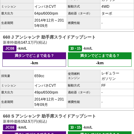
インパネCVT
4WD
ミッション
駆動方式
64ps/6000rpm
ターボ
最大出力
過給器（ターボ）
2014年12月～201
-
生産期間
燃費性能
5年09月
660 J アンシャンテ 助手席スライドアップシート
新車時価格
147.1
万円(税込)
JC08
-km/L
10・15
-km/L
満タンでどこまで走る？
満タンでどこまで走る？
-km
-km
レギュラー
使用燃料
659cc
排気量
エンジン
ガソリン
インパネCVT
FF
ミッション
駆動方式
49ps/6500rpm
-
最大出力
過給器（ターボ）
2014年12月～201
-
生産期間
燃費性能
5年09月
660 S アンシャンテ 助手席スライドアップシート
新車時価格
152.5
万円(税込)
JC08
-km/L
10・15
-km/L