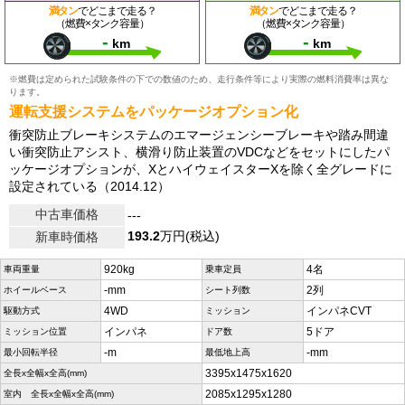
満タン
でどこまで走る？
満タン
でどこまで走る？
（燃費×タンク容量）
（燃費×タンク容量）
-
-
km
km
※燃費は定められた試験条件の下での数値のため、走行条件等により実際の燃料消費率は異な
ります。
運転支援システムをパッケージオプション化
衝突防止ブレーキシステムのエマージェンシーブレーキや踏み間違
い衝突防止アシスト、横滑り防止装置のVDCなどをセットにしたパ
ッケージオプションが、XとハイウェイスターXを除く全グレードに
設定されている（2014.12）
中古車価格
---
193.2
万円(税込)
新車時価格
920kg
4名
車両重量
乗車定員
-mm
2列
ホイールベース
シート列数
4WD
インパネCVT
駆動方式
ミッション
インパネ
5ドア
ミッション位置
ドア数
-m
-mm
最小回転半径
最低地上高
3395x1475x1620
全長x全幅x全高(mm)
2085x1295x1280
室内 全長x全幅x全高(mm)