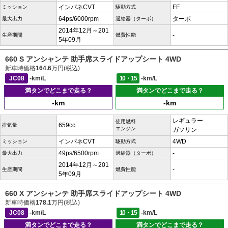
インパネCVT
FF
ミッション
駆動方式
64ps/6000rpm
ターボ
最大出力
過給器（ターボ）
2014年12月～201
-
生産期間
燃費性能
5年09月
660 S アンシャンテ 助手席スライドアップシート 4WD
新車時価格
164.6
万円(税込)
JC08
-km/L
10・15
-km/L
満タンでどこまで走る？
満タンでどこまで走る？
-km
-km
レギュラー
使用燃料
659cc
排気量
エンジン
ガソリン
インパネCVT
4WD
ミッション
駆動方式
49ps/6500rpm
-
最大出力
過給器（ターボ）
2014年12月～201
-
生産期間
燃費性能
5年09月
660 X アンシャンテ 助手席スライドアップシート 4WD
新車時価格
178.1
万円(税込)
JC08
-km/L
10・15
-km/L
満タンでどこまで走る？
満タンでどこまで走る？