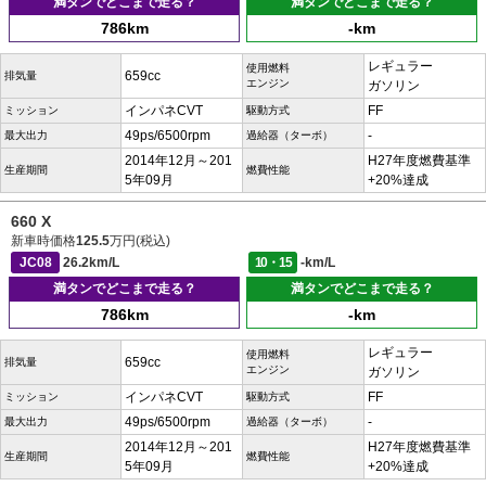
満タンでどこまで走る？
満タンでどこまで走る？
786km
-km
レギュラー
使用燃料
659cc
排気量
エンジン
ガソリン
インパネCVT
FF
ミッション
駆動方式
49ps/6500rpm
-
最大出力
過給器（ターボ）
2014年12月～201
H27年度燃費基準
生産期間
燃費性能
5年09月
+20%達成
660 X
新車時価格
125.5
万円(税込)
JC08
26.2km/L
10・15
-km/L
満タンでどこまで走る？
満タンでどこまで走る？
786km
-km
レギュラー
使用燃料
659cc
排気量
エンジン
ガソリン
インパネCVT
FF
ミッション
駆動方式
49ps/6500rpm
-
最大出力
過給器（ターボ）
2014年12月～201
H27年度燃費基準
生産期間
燃費性能
5年09月
+20%達成