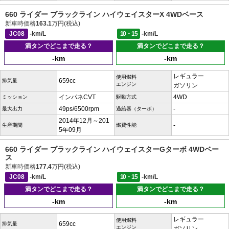
660 ライダー ブラックライン ハイウェイスターX 4WDベース
新車時価格
163.1
万円(税込)
JC08
-km/L
10・15
-km/L
満タンでどこまで走る？
満タンでどこまで走る？
-km
-km
レギュラー
使用燃料
659cc
排気量
エンジン
ガソリン
インパネCVT
4WD
ミッション
駆動方式
49ps/6500rpm
-
最大出力
過給器（ターボ）
2014年12月～201
-
生産期間
燃費性能
5年09月
660 ライダー ブラックライン ハイウェイスターGターボ 4WDベー
ス
新車時価格
177.4
万円(税込)
JC08
-km/L
10・15
-km/L
満タンでどこまで走る？
満タンでどこまで走る？
-km
-km
レギュラー
使用燃料
659cc
排気量
エンジン
ガソリン