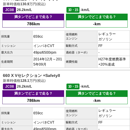
新車時価格
130.9
万円(税込)
JC08
26.2km/L
10・15
-km/L
満タンでどこまで走る？
満タンでどこまで走る？
786km
-km
レギュラー
使用燃料
659cc
排気量
エンジン
ガソリン
インパネCVT
FF
ミッション
駆動方式
49ps/6500rpm
-
最大出力
過給器（ターボ）
2014年12月～201
H27年度燃費基準
生産期間
燃費性能
5年09月
+20%達成
660 X Vセレクション +SafetyII
新車時価格
128.1
万円(税込)
JC08
26.2km/L
10・15
-km/L
満タンでどこまで走る？
満タンでどこまで走る？
786km
-km
レギュラー
使用燃料
659cc
排気量
エンジン
ガソリン
インパネCVT
FF
ミッション
駆動方式
49ps/6500rpm
-
最大出力
過給器（ターボ）