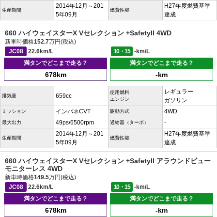
2014年12月～201
H27年度燃費基準
生産期間
燃費性能
5年09月
達成
660 ハイウェイスターX Vセレクション +SafetyII 4WD
新車時価格
152.7
万円(税込)
JC08
22.6km/L
10・15
-km/L
満タンでどこまで走る？
満タンでどこまで走る？
678km
-km
レギュラー
使用燃料
659cc
排気量
エンジン
ガソリン
インパネCVT
4WD
ミッション
駆動方式
49ps/6500rpm
-
最大出力
過給器（ターボ）
2014年12月～201
H27年度燃費基準
生産期間
燃費性能
5年09月
達成
660 ハイウェイスターX Vセレクション +SafetyII アラウンドビュー
モニターレス 4WD
新車時価格
149.5
万円(税込)
JC08
22.6km/L
10・15
-km/L
満タンでどこまで走る？
満タンでどこまで走る？
678km
-km