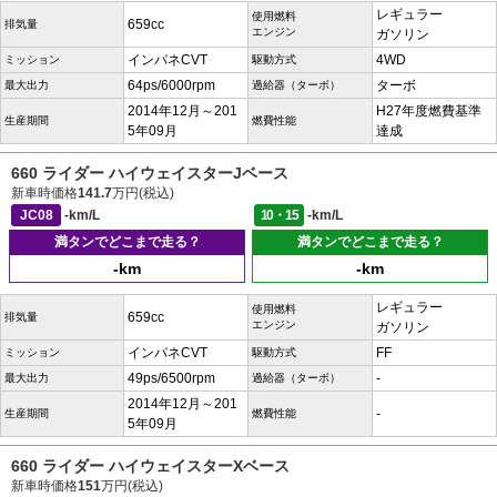
レギュラー
使用燃料
659cc
排気量
エンジン
ガソリン
インパネCVT
4WD
ミッション
駆動方式
64ps/6000rpm
ターボ
最大出力
過給器（ターボ）
2014年12月～201
H27年度燃費基準
生産期間
燃費性能
5年09月
達成
660 ライダー ハイウェイスターJベース
新車時価格
141.7
万円(税込)
JC08
-km/L
10・15
-km/L
満タンでどこまで走る？
満タンでどこまで走る？
-km
-km
レギュラー
使用燃料
659cc
排気量
エンジン
ガソリン
インパネCVT
FF
ミッション
駆動方式
49ps/6500rpm
-
最大出力
過給器（ターボ）
2014年12月～201
-
生産期間
燃費性能
5年09月
660 ライダー ハイウェイスターXベース
新車時価格
151
万円(税込)