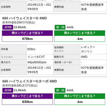
2014年12月～201
H27年度燃費基準
生産期間
燃費性能
5年09月
達成
660 ハイウェイスターG 4WD
新車時価格
154
万円(税込)
JC08
22.6km/L
10・15
-km/L
満タンでどこまで走る？
満タンでどこまで走る？
678km
-km
レギュラー
使用燃料
659cc
排気量
エンジン
ガソリン
インパネCVT
4WD
ミッション
駆動方式
49ps/6500rpm
-
最大出力
過給器（ターボ）
2014年12月～201
H27年度燃費基準
生産期間
燃費性能
5年09月
達成
660 ハイウェイスターGターボ 4WD
新車時価格
161.2
万円(税込)
JC08
21.0km/L
10・15
-km/L
満タンでどこまで走る？
満タンでどこまで走る？
630km
-km