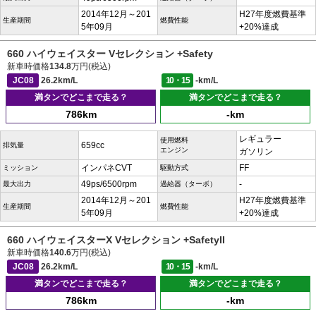
2014年12月～201
H27年度燃費基準
生産期間
燃費性能
5年09月
+20%達成
660 ハイウェイスター Vセレクション +Safety
新車時価格
134.8
万円(税込)
JC08
26.2km/L
10・15
-km/L
満タンでどこまで走る？
満タンでどこまで走る？
786km
-km
レギュラー
使用燃料
659cc
排気量
エンジン
ガソリン
インパネCVT
FF
ミッション
駆動方式
49ps/6500rpm
-
最大出力
過給器（ターボ）
2014年12月～201
H27年度燃費基準
生産期間
燃費性能
5年09月
+20%達成
660 ハイウェイスターX Vセレクション +SafetyII
新車時価格
140.6
万円(税込)
JC08
26.2km/L
10・15
-km/L
満タンでどこまで走る？
満タンでどこまで走る？
786km
-km