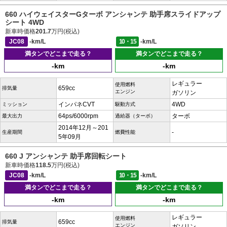
660 ハイウェイスターGターボ アンシャンテ 助手席スライドアップ
シート 4WD
新車時価格
201.7
万円(税込)
JC08
-km/L
10・15
-km/L
満タンでどこまで走る？
満タンでどこまで走る？
-km
-km
レギュラー
使用燃料
659cc
排気量
エンジン
ガソリン
インパネCVT
4WD
ミッション
駆動方式
64ps/6000rpm
ターボ
最大出力
過給器（ターボ）
2014年12月～201
-
生産期間
燃費性能
5年09月
660 J アンシャンテ 助手席回転シート
新車時価格
118.5
万円(税込)
JC08
-km/L
10・15
-km/L
満タンでどこまで走る？
満タンでどこまで走る？
-km
-km
レギュラー
使用燃料
659cc
排気量
エンジン
ガソリン