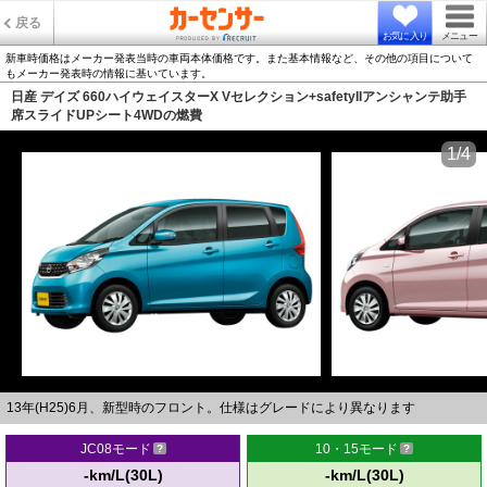
戻る
お気に入り
メニュー
新車時価格はメーカー発表当時の車両本体価格です。また基本情報など、その他の項目について
もメーカー発表時の情報に基いています。
日産 デイズ 660ハイウェイスターX Vセレクション+safetyIIアンシャンテ助手
席スライドUPシート4WDの燃費
1/4
13年(H25)6月、新型時のフロント。仕様はグレードにより異なります
JC08モード
10・15モード
-km/L(30L)
-km/L(30L)