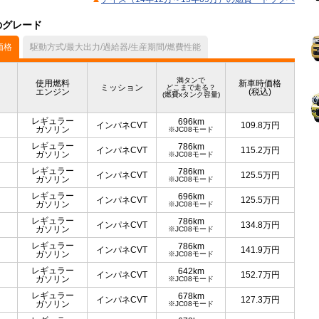
のグレード
価格
駆動方式/最大出力/過給器/生産期間/燃費性能
満タンで
使用燃料
新車時価格
ミッション
どこまで走る？
エンジン
(税込)
(燃費xタンク容量)
レギュラー
696km
インパネCVT
109.8
万円
ガソリン
※JC08モード
レギュラー
786km
インパネCVT
115.2
万円
ガソリン
※JC08モード
レギュラー
786km
インパネCVT
125.5
万円
ガソリン
※JC08モード
レギュラー
696km
インパネCVT
125.5
万円
ガソリン
※JC08モード
レギュラー
786km
インパネCVT
134.8
万円
ガソリン
※JC08モード
レギュラー
786km
インパネCVT
141.9
万円
ガソリン
※JC08モード
レギュラー
642km
インパネCVT
152.7
万円
ガソリン
※JC08モード
レギュラー
678km
インパネCVT
127.3
万円
ガソリン
※JC08モード