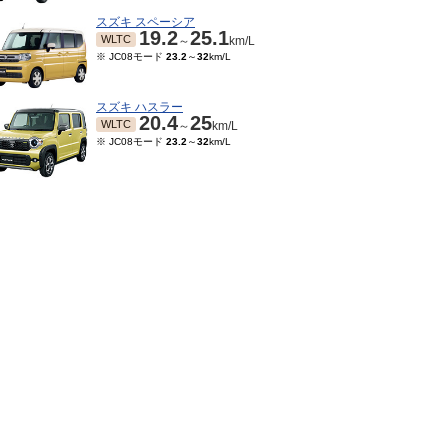
スズキ スペーシア
19.2
25.1
WLTC
～
km/L
※ JC08モード
23.2
～
32
km/L
スズキ ハスラー
20.4
25
WLTC
～
km/L
※ JC08モード
23.2
～
32
km/L