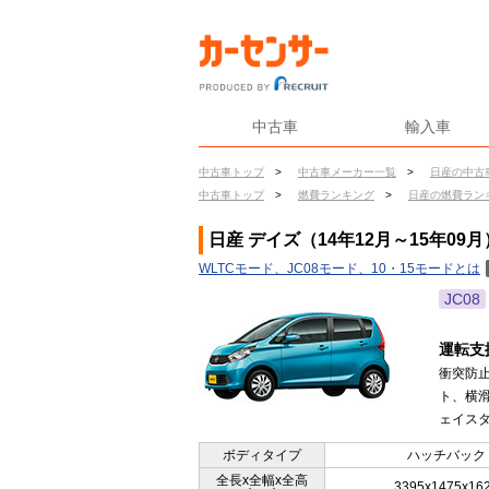
中古車
輸入車
中古車トップ
>
中古車メーカー一覧
>
日産の中古
中古車トップ
>
燃費ランキング
>
日産の燃費ラン
日産 デイズ（14年12月～15年09
WLTCモード、JC08モード、10・15モードとは
JC08
運転支
衝突防
ト、横
ェイスタ
ボディタイプ
ハッチバック
全長x全幅x全高
3395x1475x16