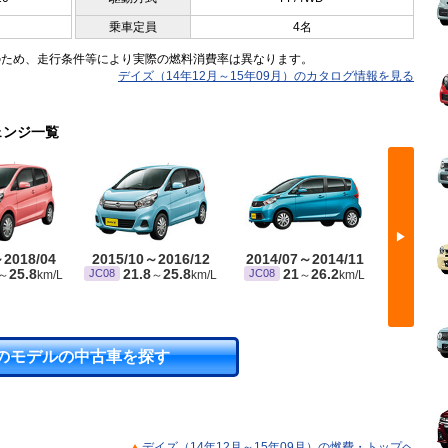
乗車定員
4名
のため、走行条件等により実際の燃料消費率は異なります。
デイズ（14年12月～15年09月）のカタログ情報を見る
ェンジ一覧
▶
～2018/04
2015/10～2016/12
2014/07～2014/11
2014/
25.8
21.8
25.8
21
26.2
JC08
JC08
JC08
～
km/L
～
km/L
～
km/L
のモデルの中古車を探す
デイズ（14年12月～15年09月）の燃費・トップヘ