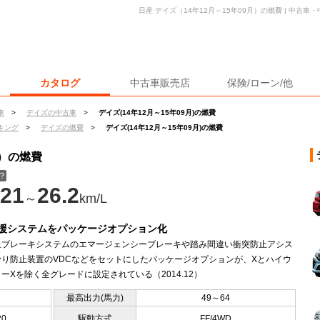
日産 デイズ（14年12月～15年09月）の燃費 | 中古
カタログ
中古車販売店
保険/ローン/他
車
>
デイズの中古車
>
デイズ(14年12月～15年09月)の燃費
キング
>
デイズの燃費
>
デイズ(14年12月～15年09月)の燃費
月）の燃費
？
21
26.2
～
km/L
援システムをパッケージオプション化
止ブレーキシステムのエマージェンシーブレーキや踏み間違い衝突防止アシス
滑り防止装置のVDCなどをセットにしたパッケージオプションが、Xとハイウ
ーXを除く全グレードに設定されている（2014.12）
最高出力(馬力)
49～64
20
駆動方式
FF/4WD