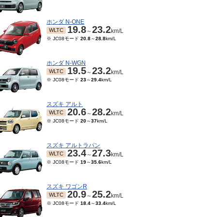
ホンダ N-ONE
19.8
23.2
WLTC
～
km/L
※ JC08モード
20.8
～
28.8
km/L
ホンダ N-WGN
19.5
23.2
WLTC
～
km/L
※ JC08モード
23
～
29.4
km/L
スズキ アルト
20.6
28.2
WLTC
～
km/L
※ JC08モード
20
～
37
km/L
04～2014/06
2013/06～2014/03
21
26.8
21
26.8
JC08
～
km/L
～
km/L
スズキ アルトラパン
23.4
27.3
WLTC
～
km/L
※ JC08モード
19
～
35.6
km/L
スズキ ワゴンR
20.9
25.2
WLTC
～
km/L
※ JC08モード
18.4
～
33.4
km/L