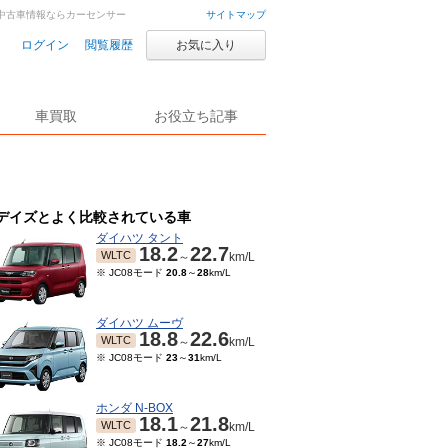
車・中古車情報ならカーセンサー
サイトマップ
ログイン
閲覧履歴
お気に入り
車買取
お役立ち記事
デイズとよく比較されている車
ダイハツ タント
18.2
22.7
WLTC
～
km/L
※ JC08モード
20.8
～
28
km/L
ダイハツ ムーヴ
18.8
22.6
WLTC
～
km/L
※ JC08モード
23
～
31
km/L
ホンダ N-BOX
18.1
21.8
WLTC
～
km/L
※ JC08モード
18.2
～
27
km/L