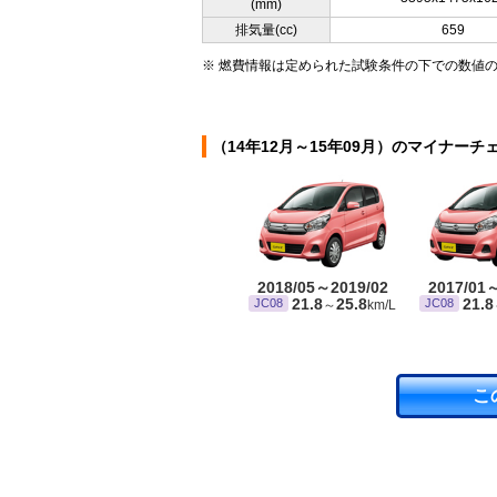
(mm)
排気量(cc)
659
※ 燃費情報は定められた試験条件の下での数値
（14年12月～15年09月）のマイナーチ
2018/05～2019/02
2017/01
21.8
25.8
21.8
JC08
JC08
～
km/L
こ