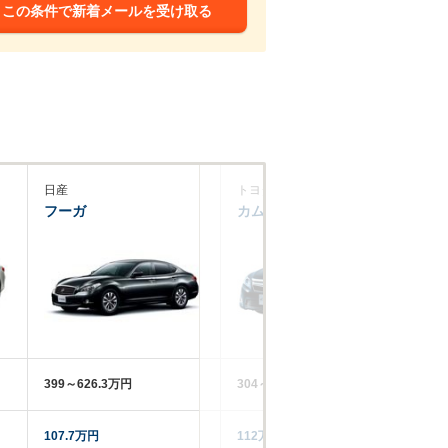
この条件で新着メールを受け取る
日産
トヨタ
日
フーガ
カムリハイブリッド
フ
399～626.3万円
304～402.8万円
51
107.7万円
112万円
10