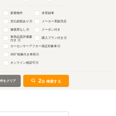
新着物件
未登録車
支払総額あり
メーカー系販売店
修復歴なし
クーポン付き
車両品質評価書
購入プラン付き
付き
カーセンサーアフター保証対象車
360
°画像付き車両
オンライン相談可
2
条件をクリア
台 検索する