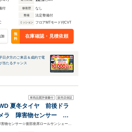
備付
なし
修復歴
法定整備付
整備
C
フロアMTモード付CVT
ミッション
無
在庫確認・見積依頼
追加
料
平日夕方のご来店＆成約で電
が当たるチャンス
車両品質評価書付
販売店保証
 4WD 夏冬タイヤ 前後ドラ
カメラ 障害物センサー 後
ード ブラインドスポットモ
☆夏冬タイヤ☆前後ドライブレコーダー☆ETC2.0☆純正ナビ☆バックカメラ☆障害物センサー☆後部座席ロールサンシェード☆後方電動サンシェード☆ブラインドスポットモニター☆