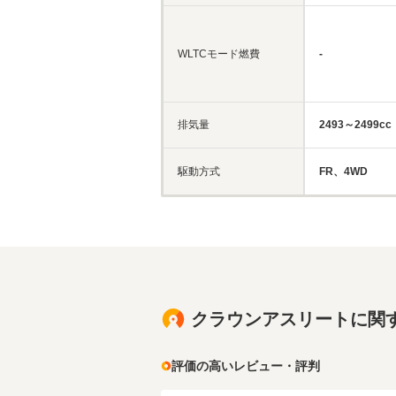
WLTCモード燃費
-
排気量
2493～2499cc
駆動方式
FR、4WD
クラウンアスリートに関
評価の高いレビュー・評判