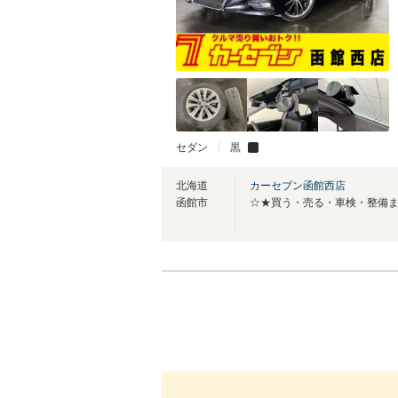
セダン
黒
北海道
カーセブン函館西店
函館市