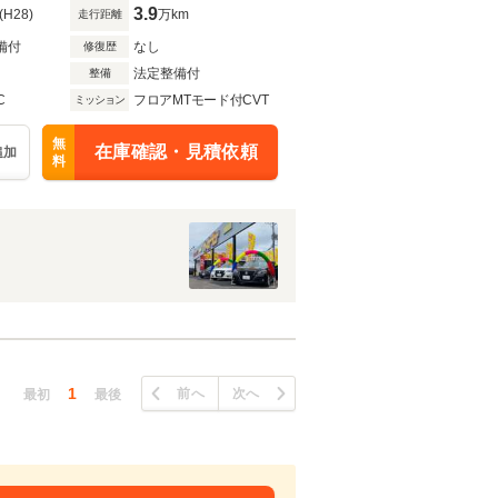
3.9
(H28)
万km
走行距離
備付
なし
修復歴
法定整備付
整備
C
フロアMTモード付CVT
ミッション
無
在庫確認・見積依頼
追加
料
1
前へ
次へ
最初
最後