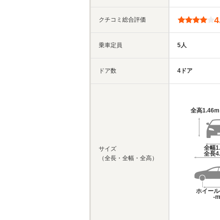
4
クチコミ総合評価
乗車定員
5人
ドア数
4ドア
全高
1.46
全幅
1
サイズ
全長
4
（全長・全幅・全高）
ホイール
-