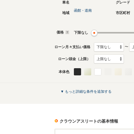
車名
グレード
函館・道南
地域
市区町村
4代目
3代目
2012年12月～2018年6月
2008年2
生産モデル
生産モデ
価格
下限なし
クラウンアスリートのカタログを見る
〜
ローン月々支払い価格
ローン頭金（上限）
本体色
▼ もっと詳細な条件を追加する
クラウンアスリート
の基本情報