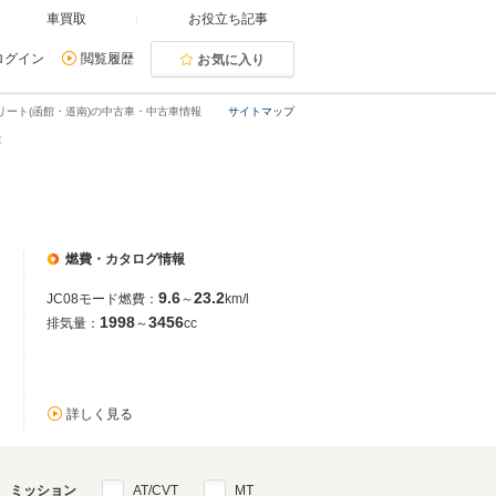
車買取
お役立ち記事
ログイン
閲覧履歴
お気に入り
リート(函館・道南)の中古車・中古車情報
サイトマップ
車
燃費・カタログ情報
9.6
23.2
JC08モード燃費：
～
km/l
1998
3456
排気量：
～
cc
詳しく見る
ミッション
AT/CVT
MT