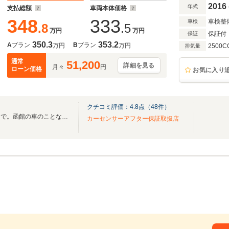
ニター 走行セレクトモード シートエアコン
2016
年式
支払総額
車両本体価格
348
333
車検整
車検
.8
.5
万円
万円
保証付
保証
350.3
353.2
A
プラン
B
プラン
万円
万円
2500C
排気量
通常
51,200
詳細を見る
月々
円
ローン価格
お気に入り
クチコミ評価：
4.8
点（
48
件）
☆★買う・売る・車検・整備まで。函館の車のことならカーセブン函館西店へ☆★
カーセンサーアフター保証取扱店