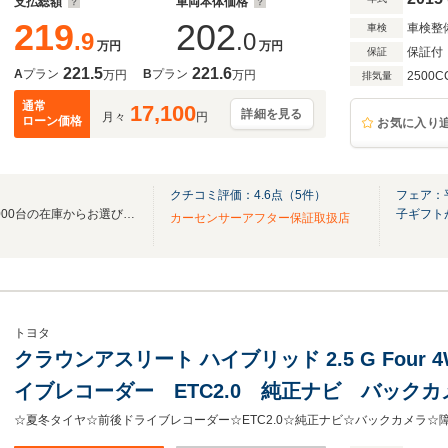
支払総額
車両本体価格
219
202
車検整
車検
.9
.0
万円
万円
保証付
保証
221.5
221.6
A
プラン
B
プラン
万円
万円
2500C
排気量
通常
17,100
詳細を見る
月々
円
ローン価格
お気に入り
クチコミ評価：
4.6
点（
5
件）
フェア：
地域最大級の展示車と全国30,000台の在庫からお選びいただけます♪
子ギフト
カーセンサーアフター保証取扱店
トヨタ
クラウンアスリート ハイブリッド 2.5 G Four
イブレコーダー ETC2.0 純正ナビ バック
部座席ロールサンシェード 後方電動サンシェ