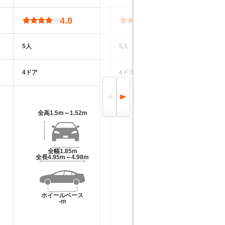
4.0
4.1
5人
5人
5
4ドア
4ドア
4
全高
1.5m～1.52m
全高
1.47m
全幅
1.85m
全幅
1.83m
全長
4.95m～4.98m
全長
4.83m～4.85m
ホイールベース
ホイールベース
-m
-m