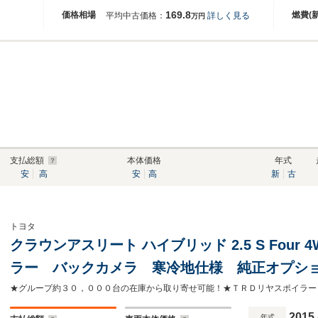
169.8
価格相場
燃費(
平均中古価格：
詳しく見る
万円
支払総額
本体価格
年式
安
高
安
高
新
古
トヨタ
クラウンアスリート ハイブリッド 2.5 S Four 
ラー バックカメラ 寒冷地仕様 純正オプショ
ミ ステアリングヒーター スマートキー HID
ライト オートエアコン
2015
年式