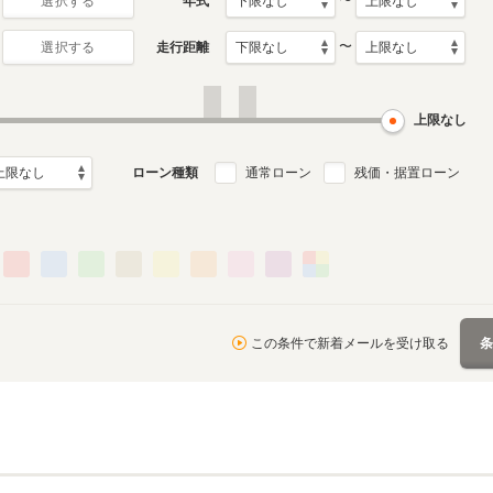
〜
年式
選択する
〜
走行距離
選択する
2代目
初代
月～2012年11月
2003年12月～2008年1月
1999年9月～2003年11月
ル
生産モデル
生産モデル
上限なし
ローン種類
通常ローン
残価・据置ローン
この条件で新着メールを受け取る