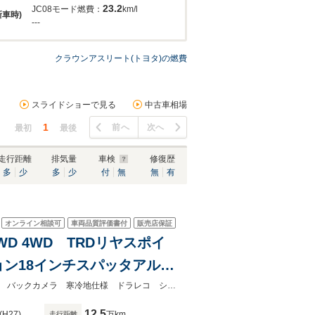
23.2
JC08モード燃費：
km/l
新車時)
---
クラウンアスリート(トヨタ)の燃費
スライドショーで見る
中古車相場
1
前へ
次へ
最初
最後
走行距離
排気量
車検
修復歴
多
少
多
少
付
無
無
有
オンライン相談可
車両品質評価書付
販売店保証
4WD 4WD TRDリヤスポイ
ン18インチスパッタアル
 ETC クルコン オート
★グループ約３０，０００台の在庫から取り寄せ可能！★ＴＲＤリヤスポイラー バックカメラ 寒冷地仕様 ドラレコ シートヒーター ステアリングヒーター
12.5
(H27)
万km
走行距離