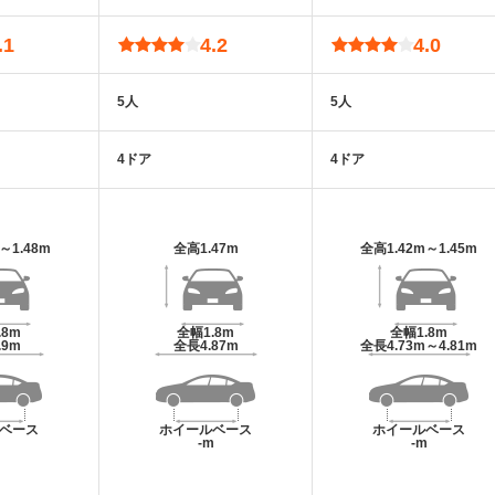
.1
4.2
4.0
5人
5人
4ドア
4ドア
m～1.48m
全高
1.47m
全高
1.42m～1.45m
.8m
全幅
1.8m
全幅
1.8m
.9m
全長
4.87m
全長
4.73m～4.81m
ベース
ホイールベース
ホイールベース
m
-m
-m