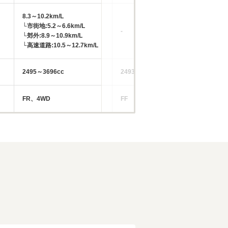
8.3～10.2km/L
12
└市街地:5.2～6.6km/L
└市
-
└郊外:8.9～10.9km/L
└郊
└高速道路:10.5～12.7km/L
└高
2495～3696cc
2493cc
34
FR、4WD
FF
FR