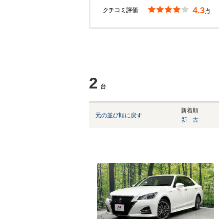
4.3
クチコミ評価
点
2
台
新着順
元の並び順に戻す
新
古