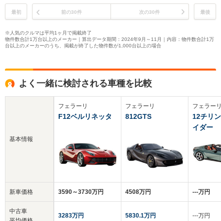
最初
前の30件
次の30件
最後
※人気のクルマは平均1ヶ月で掲載終了
物件数合計1万台以上のメーカー｜算出データ期間：2024年9月～11月｜内容：物件数合計1万
台以上のメーカーのうち、掲載が終了した物件数が1,000台以上の場合
よく一緒に検討される車種を比較
フェラーリ
フェラーリ
フェラー
F12ベルリネッタ
812GTS
12チリ
イダー
基本情報
新車価格
3590～3730万円
4508万円
‐‐‐万円
中古車
3283万円
5830.1万円
‐‐‐万円
平均価格