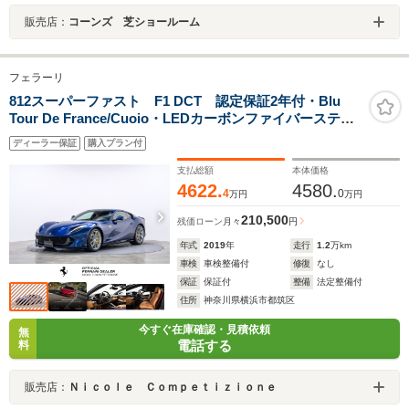
販売店：
コーンズ 芝ショールーム
フェラーリ
812スーパーファスト F1 DCT 認定保証2年付・Blu
Tour De France/Cuoio・LEDカーボンファイバーステア
リング・スペシャルカラードステッチ(Rosso)・アルミニ
ディーラー保証
購入プラン付
ウムレブカウンター・遮熱ウィンドスクリーン・HiFiプレ
ミアムシステム
支払総額
本体価格
4622.
4580.
4
0
万円
万円
210,500
残価ローン
月々
円
年式
2019
年
走行
1.2
万km
車検
車検整備付
修復
なし
保証
保証付
整備
法定整備付
住所
神奈川県横浜市都筑区
今すぐ在庫確認・見積依頼
無
電話する
料
販売店：
Ｎｉｃｏｌｅ Ｃｏｍｐｅｔｉｚｉｏｎｅ