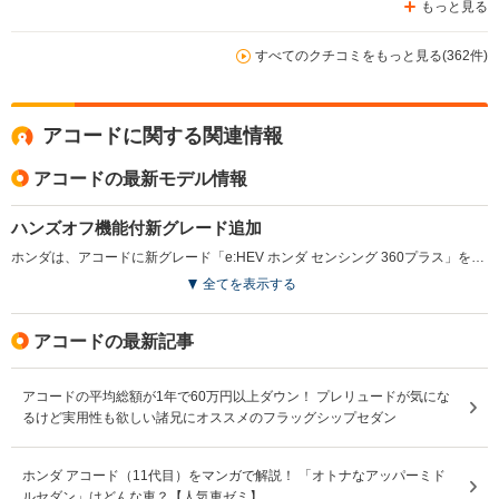
もっと見る
すべてのクチコミをもっと見る(362件)
アコードに関する関連情報
アコードの最新モデル情報
ハンズオフ機能付新グレード追加
ホンダは、アコードに新グレード「e:HEV ホンダ センシング 360プラス」を追加し、2025年5月に発売した。国内向けモデルとしてホンダで初めて全方位安全運転支援システム「ホンダ センシング 360プラス」を搭載し、条件を満たせばステアリングから手を離しての運転が可能となるハンズオフ機能付高度車線内運転支援機能やレコメンド型車線変更支援機能を追加した。エクステリアにはブラックのドアミラーや専用アルミホイールを採用し、内装ではブラックとホワイトの高級感ある素材を使用。これにより、スタイリッシュで上質な空間が演出されている。（2025.5）
全てを表示する
アコードの最新記事
アコードの平均総額が1年で60万円以上ダウン！ プレリュードが気にな
るけど実用性も欲しい諸兄にオススメのフラッグシップセダン
ホンダ アコード（11代目）をマンガで解説！ 「オトナなアッパーミド
ルセダン」はどんな車？【人気車ゼミ】