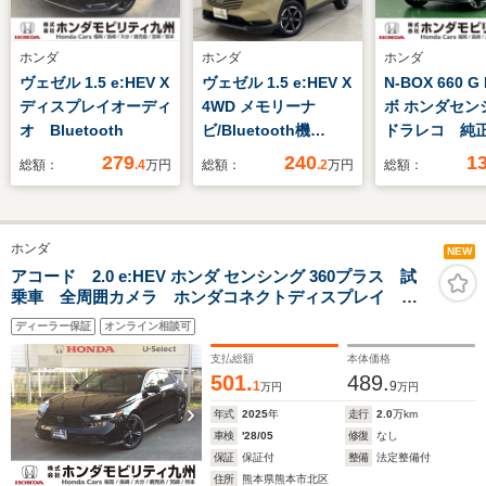
ホンダ
ホンダ
ホンダ
ヴェゼル 1.5 e:HEV X
ヴェゼル 1.5 e:HEV X
N-BOX 660 G
ディスプレイオーディ
4WD メモリーナ
ボ ホンダセン
オ Bluetooth
ビ/Bluetooth機
ドラレコ 純
能/USBチャージャー/
Rカメラ ブ
279
240
1
総額：
.4
万円
総額：
.2
万円
総額：
バックカメラ/ETC/シ
ース
ートヒーター/オート
ハイビーム機能/パド
ホンダ
ルシフト付
NEW
アコード 2.0 e:HEV ホンダ センシング 360プラス 試
乗車 全周囲カメラ ホンダコネクトディスプレイ フ
ルセグ ETC2.0 シートヒーター ヘッドアップディス
ディーラー保証
オンライン相談可
プレー
支払総額
本体価格
501.
489.
1
9
万円
万円
年式
2025
年
走行
2.0
万km
車検
'28/05
修復
なし
保証
保証付
整備
法定整備付
住所
熊本県熊本市北区