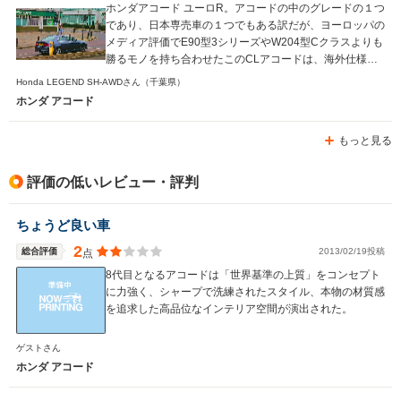
ホンダアコード ユーロR。アコードの中のグレードの１つ
であり、日本専売車の１つでもある訳だが、ヨーロッパの
メディア評価でE90型3シリーズやW204型Cクラスよりも
勝るモノを持ち合わせたこのCLアコードは、海外仕様の
コンセプトがそうであったように現代のDセグメント高級
Honda LEGEND SH-AWDさん
（千葉県）
セダンと並んでも遜色無いものを持っている為、是非本田
ホンダ アコード
技研のアコード開発エンジニア達が考えた素の純正仕様を
楽しんで貰いたい。 日本仕様は割と簡素だが、気に入っ
もっと見る
ていただけると幸いだ。 当然、そんな中でコスト面で妥
協せざるを得なかった足りない部分などを補填し更にブラ
ッシュアップをかけたパーツを展開する無限やモデューロ
評価の低いレビュー・評判
の物を装着して楽しむのも是非してみると面白い。ルック
スは個人的にはノーマルが好きだが、パワートレイン系等
ちょうど良い車
は無限の物も少しずつ変えて愛用している。 社外品は特
に外観が安っぽく様変わりしてしまうのでお奨めしない。
2
総合評価
2013/02/19投稿
点
CU型からはユーロRが無くなってしまったのだが、ホン
8代目となるアコードは「世界基準の上質」をコンセプト
ダも是非こんな上品なルックスで熱い情熱の籠ったスペッ
に力強く、シャープで洗練されたスタイル、本物の材質感
クを持ち合わすスポーツラグジュアリーセダンを再び作っ
を追求した高品位なインテリア空間が演出された。
て貰いたいと思う。 今所有しているオーナー様の方々も
これからも末永く大事に乗って貰えたらと思うばかりであ
る。
ゲストさん
ホンダ アコード