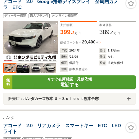
アコード 2.0 Google搭載ディスプレイ 全周囲カメ
ラ ETC
ディーラー保証
購入プラン付
オンライン相談可
支払総額
本体価格
399.
389.
3
0
万円
万円
29,400
残価ローン
月々
円
年式
2024
年
走行
1.3
万km
車検
'27/09
修復
なし
保証
保証付
整備
法定整備付
住所
熊本県合志市
今すぐ在庫確認・見積依頼
無
電話する
料
販売店：
ホンダカーズ熊本 Ｕ－Ｓｅｌｅｃｔ熊本合志
ホンダ
アコード 2.0 リアカメラ スマートキー ETC LED
ライト