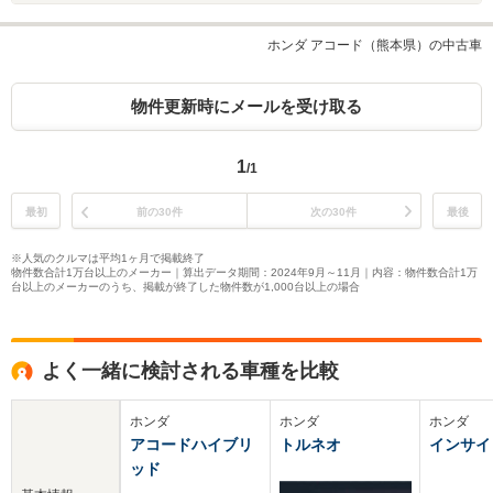
ホンダ アコード（熊本県）の中古車
物件更新時にメールを受け取る
1
/1
最初
前の30件
次の30件
最後
※人気のクルマは平均1ヶ月で掲載終了
物件数合計1万台以上のメーカー｜算出データ期間：2024年9月～11月｜内容：物件数合計1万
台以上のメーカーのうち、掲載が終了した物件数が1,000台以上の場合
よく一緒に検討される車種を比較
ホンダ
ホンダ
ホンダ
アコードハイブリ
トルネオ
インサイ
ッド