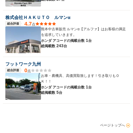
株式会社ＨＡＫＵＴＯ ルマンα
4.7
総合評価
点
熊本中古車販売 ルマンα【アルファ】はお客様の満足
を追求していきます。
1
ホンダ アコードの
掲載台数
台
243
総掲載数
台
フットワーク九州
0
総合評価
点
お車・農機具、高価買取致します！引き取りもＯ
Ｋ！！
1
ホンダ アコードの
掲載台数
台
5
総掲載数
台
ページトップへ