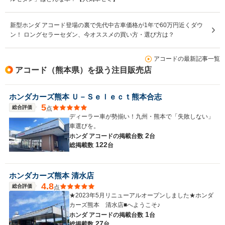
新型ホンダ アコード登場の裏で先代中古車価格が1年で60万円近くダウ
ン！ ロングセラーセダン、今オススメの買い方・選び方は？
アコードの最新記事一覧
アコード（熊本県）を扱う注目販売店
ホンダカーズ熊本 Ｕ－Ｓｅｌｅｃｔ熊本合志
5
総合評価
点
ディーラー車が勢揃い！九州・熊本で「失敗しない」
車選びを。
2
ホンダ アコードの
掲載台数
台
122
総掲載数
台
ホンダカーズ熊本 清水店
4.8
総合評価
点
★2023年5月リニューアルオープンしました★ホンダ
カーズ熊本 清水店■へようこそ♪
1
ホンダ アコードの
掲載台数
台
27
総掲載数
台