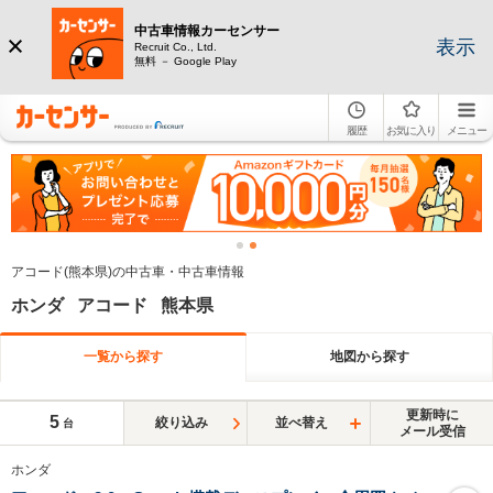
中古車情報カーセンサー
表示
Recruit Co., Ltd.
無料 － Google Play
履歴
お気に入り
メニュー
アコード(熊本県)の中古車・中古車情報
ホンダ アコード 熊本県
一覧から探す
地図から探す
更新時に
5
絞り込み
並べ替え
台
メール受信
ホンダ