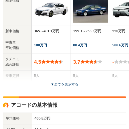
基本情報
新車価格
365～401.1万円
155.3～253.3万円
550万円
中古車
108万円
80.4万円
508.6万円
平均価格
クチコミ
4.5
3.7
-
総合評価
乗車定員
5人
5人
5人
▼
全てを表示する
ドア数
4ドア
4ドア
5ドア
全高
全高
全
アコードの基本情報
1.47m
1.41m～1.44m
1.
平均価格
465.8万円
全幅
全幅
全