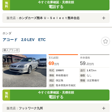
今すぐ在庫確認・見積依頼
無
電話する
料
販売店：
ホンダカーズ熊本 Ｕ－Ｓｅｌｅｃｔ熊本合志
ホンダ
アコード 2.0 LEV ETC
購入プラン付
支払総額
本体価格
69
59.
0
万円
万円
年式
1998
年
走行
1.8
万km
車検
車検整備付
修復
なし
保証
保証無
整備
法定整備付
住所
熊本県熊本市南区
今すぐ在庫確認・見積依頼
無
電話する
料
販売店：
フットワーク九州