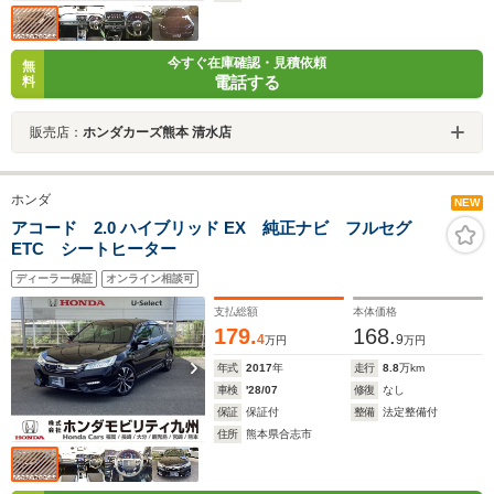
今すぐ在庫確認・見積依頼
無
電話する
料
販売店：
ホンダカーズ熊本 清水店
ホンダ
NEW
アコード 2.0 ハイブリッド EX 純正ナビ フルセグ
ETC シートヒーター
ディーラー保証
オンライン相談可
支払総額
本体価格
179.
168.
4
9
万円
万円
年式
2017
年
走行
8.8
万km
車検
'28/07
修復
なし
保証
保証付
整備
法定整備付
住所
熊本県合志市