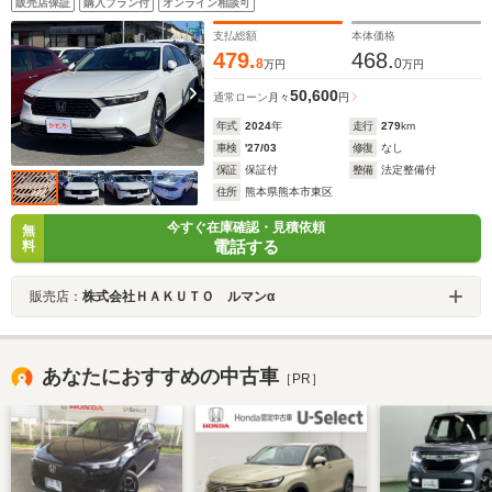
販売店保証
購入プラン付
オンライン相談可
支払総額
本体価格
479.
468.
8
0
万円
万円
50,600
通常ローン
月々
円
年式
2024
年
走行
279
km
車検
'27/03
修復
なし
保証
保証付
整備
法定整備付
住所
熊本県熊本市東区
今すぐ在庫確認・見積依頼
無
電話する
料
販売店：
株式会社ＨＡＫＵＴＯ ルマンα
あなたにおすすめの中古車
［PR］