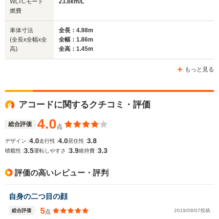
WLTCモード
23.8km/L
サイズ
1.85m
1.7m～1.72m
1.
燃費
全長
全長
(全長x全幅x全高)
4.92m
4.64m～4.68m
4.
車体寸法
全長：4.98m
(全長x全幅x全
全幅：1.86m
高)
全高：1.45m
ホイールベース
ホイールベース
ホイー
-m
-m
もっと見る
アコードに関するクチコミ・評価
WLTCモード
-
-
-
燃費
4.0
総合評価
点
4.0
4.0
3.8
デザイン :
走行性 :
居住性 :
3.5
3.9
3.3
積載性 :
運転しやすさ :
維持費 :
排気量
1993cc
1849～2156cc
-
評価の高いレビュー・評判
駆動方式
FF
FF、4WD
FF
自身の二つ目の顔
5
総合評価
2019/09/07投稿
点