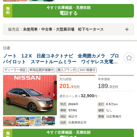
今すぐ在庫確認・見積依頼
無
電話する
料
販売店：
未使用車・中古車・大型展示場 松下モータース
日産
ノート 1.2 X 日産コネクトナビ 全周囲カメラ プロ
パイロット スマートルームミラー ワイヤレス充電
SOSコール 純正ドライブレコーダー LEDヘッドライ
ディーラー保証
車両品質評価書付
購入プラン付
360°画像付
ト 純正16インチアルミホイール HDMI
支払総額
本体価格
201.
189.
9
0
万円
万円
32,900
通常ローン
月々
円
年式
2024
年
走行
0.5
万km
車検
'27/01
修復
なし
保証
保証付
整備
法定整備付
住所
兵庫県明石市
今すぐ在庫確認・見積依頼
無