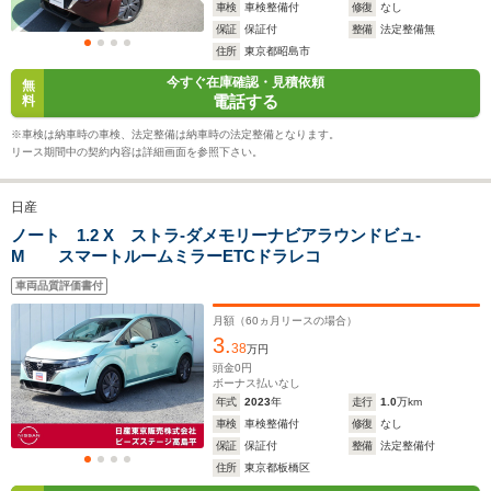
車検
車検整備付
修復
なし
16.0～30.
保証
保証付
整備
法定整備無
└市街地:1
20.0km/L
住所
東京都昭島市
30.2km/L
WLTCモード
└市街地:16.1km/L
今すぐ在庫確認・見積依頼
-
└郊外:16.
無
燃費
└郊外:20.3km/L
電話する
料
32.4km/L
└高速道路:22.1km/L
└高速道路:
※車検は納車時の車検、法定整備は納車時の法定整備となります。
29.3km/L
リース期間中の契約内容は詳細画面を参照下さい。
排気量
999～1192cc
1498～1797cc
1317～14
日産
駆動方式
FF
FF、4WD
FF、4WD
ノート 1.2 X ストラ-ダメモリーナビアラウンドビュ-
M スマートルームミラーETCドラレコ
車両品質評価書付
月額（
60
ヵ月リースの場合）
3.
38
万円
頭金
0
円
ボーナス払いなし
年式
2023
年
走行
1.0
万km
車検
車検整備付
修復
なし
保証
保証付
整備
法定整備付
住所
東京都板橋区