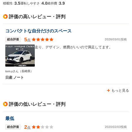
3.5
4.0
3.9
積載性 :
運転しやすさ :
維持費 :
評価の高いレビュー・評判
コンパクトな自分だけのスペース
5
総合評価
2026/03/01投稿
点
走り、デザイン、燃費がいいので満足してます。
tom.yさん
（長崎県）
日産 ノート
もっと見る
評価の低いレビュー・評判
最低
2
総合評価
2020/02/03投稿
点