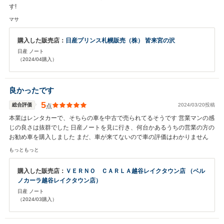
す!
マサ
購入した販売店：
日産プリンス札幌販売（株） 皆来宮の沢
日産 ノート
（2024/04購入）
良かったです
5
総合評価
2024/03/20投稿
点
本業はレンタカーで、そちらの車を中古で売られてるそうです 営業マンの感
じの良さは抜群でした 日産ノートを見に行き、何台かあるうちの営業の方の
お勧め車を購入しました まだ、車が来てないので車の評価はわかりません
もっともっと
購入した販売店：
ＶＥＲＮＯ ＣＡＲＬＡ越谷レイクタウン店 （ベル
ノカーラ越谷レイクタウン店）
日産 ノート
（2024/03購入）