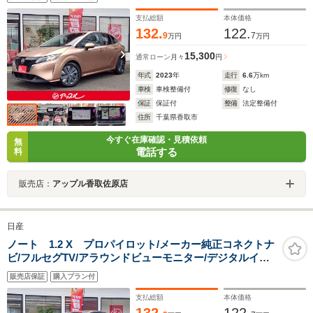
プッシュスタート/エマージェンシーブレーキ/車検整備付
き
支払総額
本体価格
132.
122.
9
7
万円
万円
15,300
通常ローン
月々
円
年式
2023
年
走行
6.6
万km
車検
車検整備付
修復
なし
保証
保証付
整備
法定整備付
住所
千葉県香取市
今すぐ在庫確認・見積依頼
無
電話する
料
販売店：
アップル香取佐原店
日産
ノート 1.2 X プロパイロット/メーカー純正コネクトナ
ビ/フルセグTV/アラウンドビューモニター/デジタルイン
ナーミラー/ワイヤレス充電/ETC/インテリジェントキー/
販売店保証
購入プラン付
プッシュスタート/エマージェンシーブレーキ/車検整備付
き
支払総額
本体価格