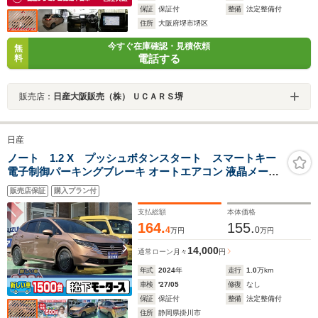
保証
保証付
整備
法定整備付
住所
大阪府堺市堺区
今すぐ在庫確認・見積依頼
無
電話する
料
販売店：
日産大阪販売（株） ＵＣＡＲＳ堺
日産
ノート 1.2 X プッシュボタンスタート スマートキー
電子制御パーキングブレーキ オートエアコン 液晶メータ
ーパーネル 衝突被害軽減ブレーキ 障害物センサー
販売店保証
購入プラン付
支払総額
本体価格
164.
155.
4
0
万円
万円
14,000
通常ローン
月々
円
年式
2024
年
走行
1.0
万km
車検
'27/05
修復
なし
保証
保証付
整備
法定整備付
住所
静岡県掛川市