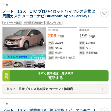
日産
ノート 1.2 X ETC プロパイロット ワイヤレス充電 全
周囲カメラ メーカーナビ Bluetooth AppleCarPlay LED
ヘッドライト
ディーラー保証
車両品質評価書付
購入プラン付
支払総額
本体価格
208.
199.
4
5
万円
万円
年式
2023
年
走行
1.3
万km
車検
'26/12
修復
なし
保証
保証付
整備
法定整備付
住所
熊本県熊本市東区
今すぐ在庫確認・見積依頼
無
電話する
料
販売店：
日産プリンス熊本販売 カーランド御領店
日産
ノート 1.2 X 試乗車UP 純正大型ナビ アラモニ I