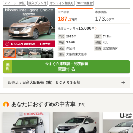
ッドランプ スマートルームミラー 元当社社有車
ディーラー保証
購入プラン付
オンライン相談可
360°画像付
支払総額
本体価格
187.
173.
1
0
万円
万円
15,000
残価ローン
月々
円
年式
2025
年
走行
742
km
車検
'28/08
修復
なし
保証
保証付
整備
法定整備付
住所
大阪府東大阪市
今すぐ在庫確認・見積依頼
無
電話する
料
販売店：
日産大阪販売（株） ＵＣＡＲＳ石切
あなたにおすすめの中古車
［PR］