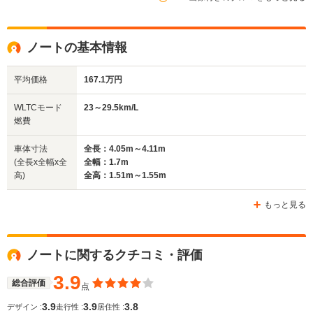
ノートの基本情報
平均価格
167.1万円
WLTCモード
23～29.5km/L
燃費
車体寸法
全長：4.05m～4.11m
(全長x全幅x全
全幅：1.7m
高)
全高：1.51m～1.55m
もっと見る
ノートに関するクチコミ・評価
3.9
総合評価
点
3.9
3.9
3.8
デザイン :
走行性 :
居住性 :