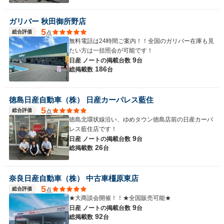
ガリバー 秋田御所野店
5
総合評価
点
無料電話は24時間ご案内！！全国のガリバー在庫も見
たい方は一括照会が可能です！
9
日産 ノートの
掲載台数
台
186
総掲載数
台
徳島日産自動車（株） 日産カーパレス藍住
5
総合評価
点
徳島北環状線沿い、ゆめタウン徳島店前の日産カーパ
レス藍住店です！
9
日産 ノートの
掲載台数
台
26
総掲載数
台
奈良日産自動車（株） 中古車橿原東店
5
総合評価
点
★大商談会開催！！★全国販売可能★
9
日産 ノートの
掲載台数
台
92
総掲載数
台