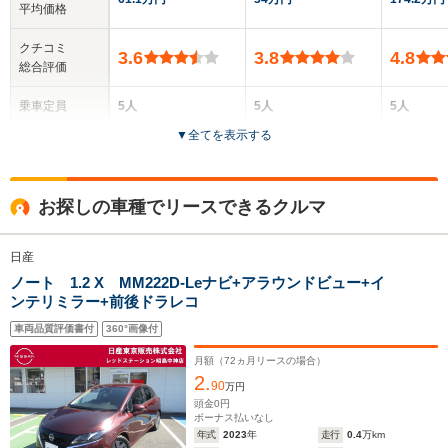
平均価格
クチコミ
3.6
3.8
4.8
総合評価
乗車定員
5人
5人
5人
▼
全てを表示する
ドア数
5ドア
5ドア
5ドア
全高
全高
全高
お探しの車種でリースできるクルマ
1.49m～1.51m
1.54m
1.52m
日産
ノート 1.2 X MM222D-Leナビ+アラウンドビュー+イ
全幅
全幅
全幅
サイズ
ンテリミラー+前後ドラレコ
1.67m
1.7m
1.7m
全長
全長
(全長x全幅x全高)
3.71m～3.86m
4.21m～4.27m
4m～
車両品質評価書付
360°画像付
月額（
72
ヵ月リースの場合）
2.
90
万円
ホイールベース
ホイールベース
ホイー
頭金
0
円
-m
-m
ボーナス払いなし
年式
2023
年
走行
0.4
万km