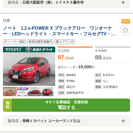
販売店：
日産大阪販売（株） ＵＣＡＲＳ藤井寺
日産
NEW
ノート 1.2 e-POWER X ブラックアロー ワンオーナ
ー・LEDヘッドライト・スマートキー・フルセグTV・バ
ックモニター・ナビ・ETC
ディーラー保証
車両品質評価書付
購入プラン付
支払総額
本体価格
97.
88.
9
0
万円
万円
19,000
通常ローン
月々
円
年式
2018
年
走行
5.3
万km
車検
'27/01
修復
なし
保証
保証付
整備
法定整備付
住所
長崎県諫早市
今すぐ在庫確認・見積依頼
無
電話する
料
販売店：
長崎トヨペット ユーカーランド久山