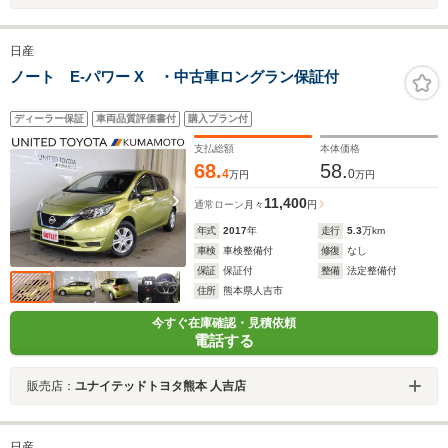
日産
ノート E-パワー X ・中古車ロングラン保証付
ディーラー保証
車両品質評価書付
購入プラン付
支払総額
本体価格
68.
58.
4
0
万円
万円
11,400
通常ローン
月々
円
年式
2017
年
走行
5.3
万km
車検
車検整備付
修復
なし
保証
保証付
整備
法定整備付
住所
熊本県人吉市
今すぐ在庫確認・見積依頼
電話する
販売店：
ユナイテッドトヨタ熊本 人吉店
日産