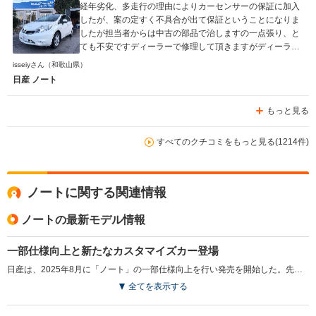
経年劣化、多走行の理由によりカーセンサーの保証に加入
したが、案の定すく不具合が出て保証ということになりま
したが担当者からは中古の部品で治しますの一点張り、と
ても不安ですディーラーで修理して頂きますがディーラー
の方も首を傾げております、リビルトならまだしも、カー
isseiyさん
（和歌山県）
センサーの担当者は中古を強調！どんな修理になるのだろ
日産 ノート
う？以後分かった事に右側か場所は定かではないが鈴のよ
うな音が鳴っていることにも気づきました、今後どうなる
もっと見る
ことやら、保証入ってなかったら、もう既に終わってます
ね、あー怖！！！
すべてのクチコミをもっと見る(1214件)
ノートに関する関連情報
ノートの最新モデル情報
一部仕様向上と新たなカスタマイズカー登場
日産は、2025年8月に「ノート」の一部仕様向上を行い発売を開始した。先進コンパクトカーのノートは、e-POWERによる力強い加速や滑らかな減速制御、優れた静粛性が高く評価されている。今回の仕様向上では、インテリジェント エマージェンシーブレーキの左右検知範囲が拡大され、自転車などの検知性能が向上した。また、後席への人や荷物の置き去りを防ぐための「後席リマインダー」が全グレードに標準装備された。さらに、日産モータースポーツ＆カスタマイズからは新しいカスタマイズカー「AUTECH ライン」が設定され、専用のアルミホイールや特別なシート素材が採用されている。（2025.8）
全てを表示する