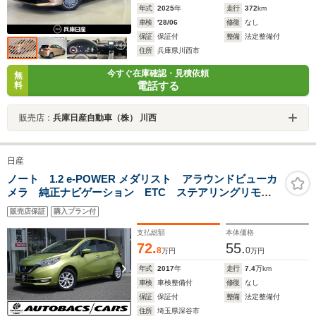
年式
2025
年
走行
372
km
車検
'28/06
修復
なし
保証
保証付
整備
法定整備付
住所
兵庫県川西市
今すぐ在庫確認・見積依頼
無
電話する
料
販売店：
兵庫日産自動車（株） 川西
日産
ノート 1.2 e-POWER メダリスト アラウンドビューカ
メラ 純正ナビゲーション ETC ステアリングリモコ
ン 純正アルミホイール LEDヘッドライト 電動格納
販売店保証
購入プラン付
ミラー プッシュスタート スマートキー キーレス
支払総額
本体価格
72.
55.
8
0
万円
万円
年式
2017
年
走行
7.4
万km
車検
車検整備付
修復
なし
保証
保証付
整備
法定整備付
住所
埼玉県深谷市