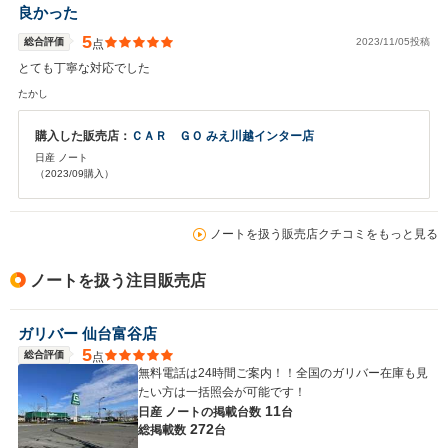
良かった
5
総合評価
2023/11/05投稿
点
とても丁寧な対応でした
たかし
購入した販売店：
ＣＡＲ ＧＯ みえ川越インター店
日産 ノート
（2023/09購入）
ノートを扱う販売店クチコミをもっと見る
ノートを扱う注目販売店
ガリバー 仙台富谷店
5
総合評価
点
無料電話は24時間ご案内！！全国のガリバー在庫も見
たい方は一括照会が可能です！
11
日産 ノートの
掲載台数
台
272
総掲載数
台