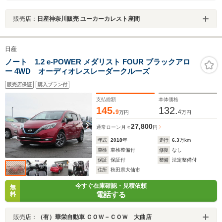
販売店：
日産神奈川販売 ユーカーカレスト座間
日産
ノート 1.2 e-POWER メダリスト FOUR ブラックアロ
ー 4WD オーディオレスレーダークルーズ
販売店保証
購入プラン付
支払総額
本体価格
145.
132.
9
4
万円
万円
27,800
通常ローン
月々
円
年式
2018
年
走行
6.3
万km
車検
車検整備付
修復
なし
保証
保証付
整備
法定整備付
住所
秋田県大仙市
今すぐ在庫確認・見積依頼
無
電話する
料
販売店：
（有）華栄自動車 ＣＯＷ－ＣＯＷ 大曲店