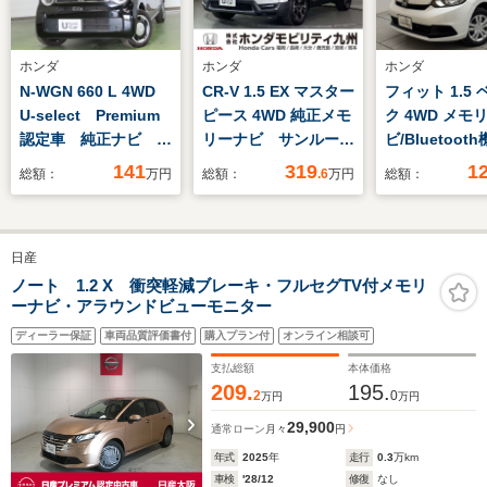
ホンダ
ホンダ
ホンダ
N-WGN 660 L 4WD
CR-V 1.5 EX マスター
フィット 1.5
U-select Premium
ピース 4WD 純正メモ
ク 4WD メモ
認定車 純正ナビ リ
リーナビ サンルー
ビ/Bluetoot
アカメラ シートヒー
フ 本革パワーシー
ックカメラ/ET
141
319
1
総額：
万円
総額：
.6
万円
総額：
ター フルセグTV
ト 衝突低減ブレー
ダセンシング/
キ リアカメラ LED
ズコントロー
ヘッド 純正18イン
日産
チアルミホイール
ETC
ノート 1.2 X 衝突軽減ブレーキ・フルセグTV付メモリ
ーナビ・アラウンドビューモニター
ディーラー保証
車両品質評価書付
購入プラン付
オンライン相談可
支払総額
本体価格
209.
195.
2
0
万円
万円
29,900
通常ローン
月々
円
年式
2025
年
走行
0.3
万km
車検
'28/12
修復
なし