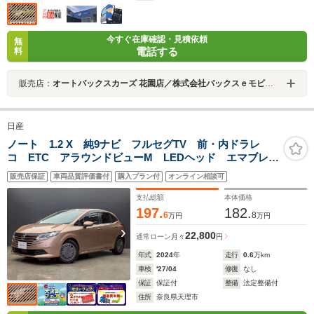
今すぐ在庫確認・見積依頼
無
電話する
料
販売店：
オートバックスカーズ 花園店／株式会社バックスｅモビリティ
日産
ノート 1.2 X 純9ナビ フルセグTV 前・内ドラレ
コ ETC アラウンドビューM LEDヘッド エマブレ
コーナーセンサー 踏み間違い防止 BSW BSI
販売店保証
車両品質評価書付
購入プラン付
オンライン相談可
RCTA インテリキー
支払総額
本体価格
197.
182.
6
8
万円
万円
22,800
通常ローン
月々
円
年式
2024
年
走行
0.6
万km
車検
'27/04
修復
なし
保証
保証付
整備
法定整備付
住所
奈良県天理市