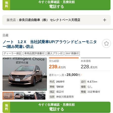
今すぐ在庫確認・見積依頼
無
電話する
料
販売店：
奈良日産自動車（株） セレクトベース天理店
日産
ノート 1.2 X 当社試乗車UP/アラウンドビューモニタ
ー/踏み間違い防止
ディーラー保証
車両品質評価書付
購入プラン付
360°画像付
支払総額
本体価格
239.
228.
6
8
万円
万円
28,000
通常ローン
月々
円
年式
2025
年
走行
0.2
万km
車検
'28/10
修復
なし
保証
保証付
整備
法定整備付
住所
神奈川県座間市
今すぐ在庫確認・見積依頼
無
電話する
料