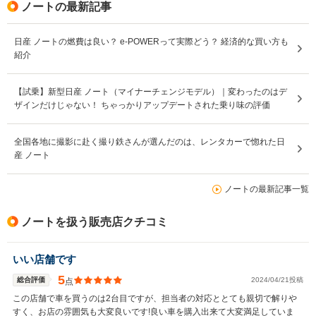
ノートの最新記事
日産 ノートの燃費は良い？ e-POWERって実際どう？ 経済的な買い方も
紹介
【試乗】新型日産 ノート（マイナーチェンジモデル）｜変わったのはデ
ザインだけじゃない！ ちゃっかりアップデートされた乗り味の評価
全国各地に撮影に赴く撮り鉄さんが選んだのは、レンタカーで惚れた日
産 ノート
ノートの最新記事一覧
ノートを扱う販売店クチコミ
いい店舗です
5
総合評価
2024/04/21投稿
点
この店舗で車を買うのは2台目ですが、担当者の対応ととても親切で解りや
すく、お店の雰囲気も大変良いです!良い車を購入出来て大変満足していま