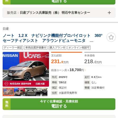
電話する
料
販売店：
日産プリンス兵庫販売（株） 明石中古車センター
日産
ノート 1.2 X ナビリンク機能付プロパイロット 360°
セーフティアシスト アラウンドビューモニタ
Bluetooth スマホミラーリング アップルカープレイ
ディーラー保証
車両品質評価書付
購入プラン付
オンライン相談可
オートブレーキホールド アダプティプLEDヘッドライ
ト ETC2.0
支払総額
本体価格
231.
218.
9
0
万円
万円
18,700
残価ローン
月々
円
年式
2025
年
走行
0.3
万km
車検
'28/12
修復
なし
保証
保証付
整備
法定整備付
住所
大阪府羽曳野市
今すぐ在庫確認・見積依頼
無
電話する
料