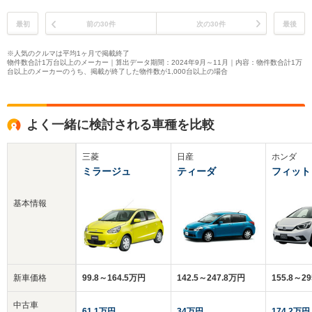
最初
前の30件
次の30件
最後
※人気のクルマは平均1ヶ月で掲載終了
物件数合計1万台以上のメーカー｜算出データ期間：2024年9月～11月｜内容：物件数合計1万
台以上のメーカーのうち、掲載が終了した物件数が1,000台以上の場合
よく一緒に検討される車種を比較
三菱
日産
ホンダ
ミラージュ
ティーダ
フィット
基本情報
新車価格
99.8～164.5万円
142.5～247.8万円
155.8～2
中古車
61.1万円
34万円
174.2万円