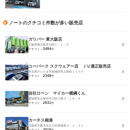
ノートのクチコミ件数が多い販売店
ガリバー 東大阪店
大阪府東大阪市川田１－１－６
2494
クチコミ：
件
ユーパーク スクウェアー店 ＪＵ適正販売店
埼玉県さいたま市岩槻区釣上新田１１０４
2349
クチコミ：
件
自社ローン マイカー横綱くん
愛知県名古屋市中川区八熊３－１８－８
2031
クチコミ：
件
カーチス南港
大阪府大阪市住之江区南港南２－１－３１
2018
クチコミ：
件