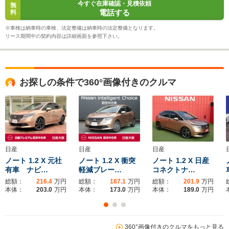
今すぐ在庫確認・見積依頼
無
電話する
料
※車検は納車時の車検、法定整備は納車時の法定整備となります。
リース期間中の契約内容は詳細画面を参照下さい。
お探しの条件で360°画像付きのクルマ
日産
日産
日産
ノート 1.2 X 元社
ノート 1.2 X 衝突
ノート 1.2 X 日産
有車 ナビ…
軽減ブレー…
コネクトナ…
総額：
216.4
万円
総額：
187.1
万円
総額：
201.9
万円
本体：
203.0
万円
本体：
173.0
万円
本体：
189.0
万円
360°画像付きのクルマをもっと見る