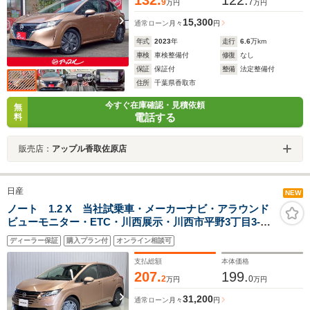
132.
122.
9
7
万円
万円
15,300
通常ローン
月々
円
年式
2023
年
走行
6.6
万km
車検
車検整備付
修復
なし
保証
保証付
整備
法定整備付
住所
千葉県香取市
今すぐ在庫確認・見積依頼
無
電話する
料
販売店：
アップル香取佐原店
日産
NEW
ノート 1.2 X 当社試乗車・メーカーナビ・アラウンド
ビューモニター・ETC・川西展示・川西市平野3丁目3-
40・072-793-0231
ディーラー保証
購入プラン付
オンライン相談可
支払総額
本体価格
207.
199.
2
0
万円
万円
31,200
通常ローン
月々
円