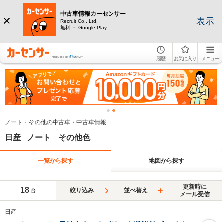
中古車情報カーセンサー
表示
Recruit Co., Ltd.
無料 － Google Play
履歴
お気に入り
メニュー
ノート・その他の中古車・中古車情報
日産 ノート その他色
一覧から探す
地図から探す
更新時に
18
絞り込み
並べ替え
台
メール受信
日産