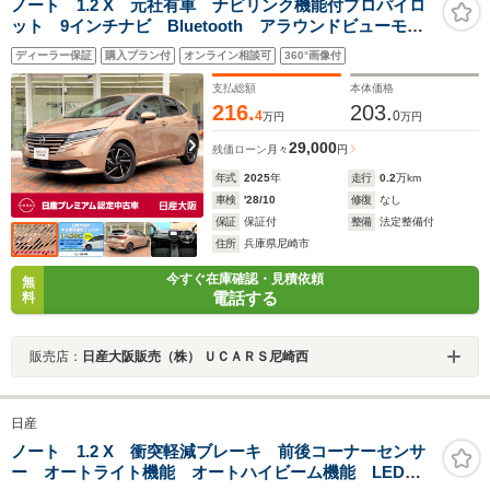
ノート 1.2 X 元社有車 ナビリンク機能付プロパイロ
ット 9インチナビ Bluetooth アラウンドビューモニ
ター フルセグTV HDMI端子 オートブレーキホール
ディーラー保証
購入プラン付
オンライン相談可
360°画像付
ド アダプティブLEDヘッドライト 360°セーフティア
シスト ETC2.0
支払総額
本体価格
216.
203.
4
0
万円
万円
29,000
残価ローン
月々
円
年式
2025
年
走行
0.2
万km
車検
'28/10
修復
なし
保証
保証付
整備
法定整備付
住所
兵庫県尼崎市
今すぐ在庫確認・見積依頼
無
電話する
料
販売店：
日産大阪販売（株） ＵＣＡＲＳ尼崎西
日産
ノート 1.2 X 衝突軽減ブレーキ 前後コーナーセンサ
ー オートライト機能 オートハイビーム機能 LEDヘ