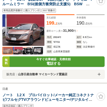
ルームミラー BSI(後側方衝突防止支援S) BSW
RCTA 寒冷地 (前席ヒーターシート ステアリングH
車両品質評価書付
購入プラン付
360°画像付
ヒーター付Dミラー リヤLEDフォグ)
支払総額
本体価格
199.
190.
2
0
万円
万円
31,900
通常ローン
月々
円
年式
2024
年
走行
0.9
万km
車検
'27/11
修復
なし
保証
保証無
整備
法定整備付
住所
山形県東置賜郡
今すぐ在庫確認・見積依頼
無
電話する
料
販売店：
山形日産自動車 マイカーランド置賜店
日産
ノート 1.2 X プロパイロット/メーカー純正コネクトナ
ビ/フルセグTV/アラウンドビューモニター/デジタルイン
ナーミラー/ワイヤレス充電/ETC/インテリジェントキー/
販売店保証
購入プラン付