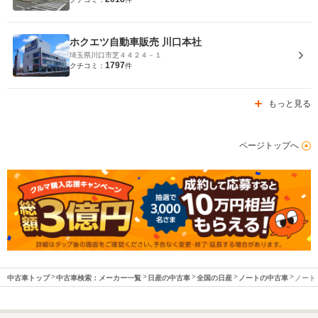
ホクエツ自動車販売 川口本社
埼玉県川口市芝４４２４－１
1797
クチコミ：
件
もっと見る
ページトップへ
中古車トップ
中古車検索：メーカー一覧
日産の中古車
全国の日産
ノートの中古車
ノート