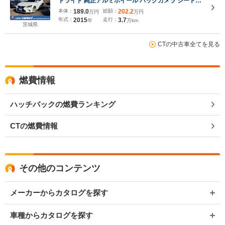
ドライト 純正アルミホイール バックカメラ シートヒ
ーター ETC ナビ
本体：
189.0
総額：
202.2
万円
万円
年式：
2015
走行：
3.7
年
万km
茨城県
CTの中古車全てを見る
燃費情報
ハッチバックの燃費ランキング
CTの燃費情報
その他のコンテンツ
メーカーからカタログを探す
車種からカタログを探す