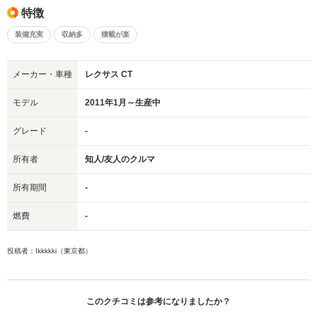
特徴
装備充実
収納多
積載が楽
メーカー・車種
レクサス CT
モデル
2011年1月～生産中
グレード
-
所有者
知人/友人のクルマ
所有期間
-
燃費
-
投稿者：Ikkkkki（東京都）
このクチコミは参考になりましたか？