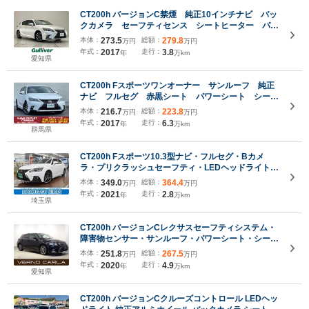
CT200h バージョンC禁煙 純正10インチナビ バッ
クカメラ セーフティセンス シートヒーター パワ
ーシート オートハイビーム 純正16インチAW コ
本体：
273.5
総額：
279.8
万円
万円
ーナーセンサー レーダークルーズ パドルシフト
年式：
2017
走行：
3.8
年
万km
ETC ドラレコ
愛知県
CT200h Fスポーツワンオーナー サンルーフ 純正
ナビ フルセグ 赤黒シート パワーシート シート
ヒーター クルーズコントロール ビルトイン
本体：
216.7
総額：
223.8
万円
万円
ETC2.0 Bカメラ ステアリングスイッチ 純正17
年式：
2017
走行：
6.3
年
万km
インチAW スペアキー有
群馬県
CT200h Fスポーツ10.3型ナビ・フルセグ・Bカメ
ラ・プリクラッシュセーフティ・LEDヘッドライト・
クリアランスソナー
本体：
349.0
総額：
364.4
万円
万円
年式：
2021
走行：
2.8
年
万km
埼玉県
CT200h バージョンCレクサスセーフティシステム・
障害物センサー・サンルーフ・パワーシート・シート
ヒーター・LEDヘッドライト・スマートキー・純正
本体：
251.8
総額：
267.5
万円
万円
AW・純正ナビ・バックカメラ・フルセグTV・
年式：
2020
走行：
4.9
年
万km
CD/DVD再生・Bluetooth・ETC・ドラレコ
愛知県
CT200h バージョンCクルーズコントロール LEDヘッ