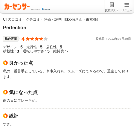
比較リスト
メニュー
CTの口コミ・クチコミ・評価・評判 | Ikkkkkiさん（東京都）
Perfection
4
総合評価
投稿日：
2013
年
03
月
30
日
5
5
5
デザイン :
走行性 :
居住性 :
3
5
-
積載性 :
運転しやすさ :
維持費 :
良かった点
私の一番苦手としている、車庫入れも、スムーズにできるので、重宝しており
ます。
気になった点
雨の日にブレーキが。
総評
すき。