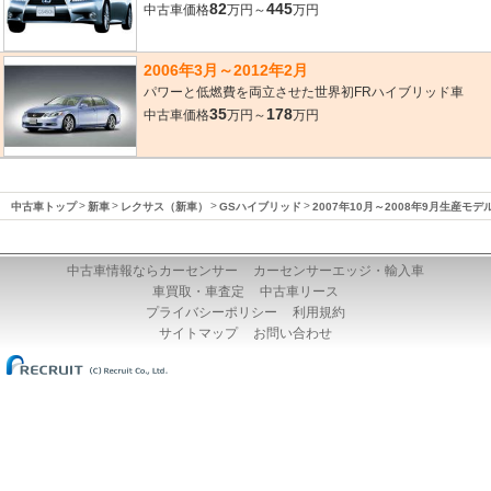
82
445
中古車価格
万円～
万円
2006年3月～2012年2月
パワーと低燃費を両立させた世界初FRハイブリッド車
35
178
中古車価格
万円～
万円
中古車トップ
新車
レクサス（新車）
GSハイブリッド
2007年10月～2008年9月生産モデ
中古車情報ならカーセンサー
カーセンサーエッジ・輸入車
車買取・車査定
中古車リース
プライバシーポリシー
利用規約
サイトマップ
お問い合わせ