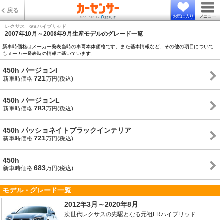
戻る
お気に入り
メニュー
レクサス GSハイブリッド
2007年10月～2008年9月生産モデルのグレード一覧
新車時価格はメーカー発表当時の車両本体価格です。また基本情報など、その他の項目について
もメーカー発表時の情報に基いています。
450h バージョンI
721
新車時価格
万円(税込)
450h バージョンL
783
新車時価格
万円(税込)
450h パッショネイトブラックインテリア
721
新車時価格
万円(税込)
450h
683
新車時価格
万円(税込)
モデル・グレード一覧
2012年3月～2020年8月
次世代レクサスの先駆となる元祖FRハイブリッド