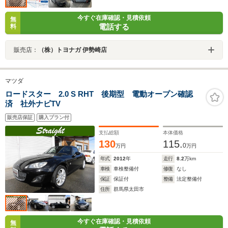
今すぐ在庫確認・見積依頼
無
電話する
料
販売店：
（株）トヨナガ 伊勢崎店
マツダ
ロードスター 2.0 S RHT 後期型 電動オープン確認
済 社外ナビTV
販売店保証
購入プラン付
支払総額
本体価格
130
115.
0
万円
万円
年式
2012
年
走行
8.2
万km
車検
車検整備付
修復
なし
保証
保証付
整備
法定整備付
住所
群馬県太田市
今すぐ在庫確認・見積依頼
無