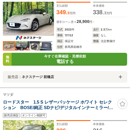
バックソナー LEDヘッド スマートキー ETC ドラ
レコ クルコン 車線逸脱警報
支払総額
本体価格
349.
338.
9
3
万円
万円
28,900
通常ローン
月々
円
年式
2022
年
走行
2.3
万km
車検
'27/12
修復
なし
保証
保証付
整備
法定整備付
住所
群馬県前橋市
今すぐ在庫確認・見積依頼
無
電話する
料
販売店：
ネクステージ 前橋店
マツダ
ロードスター 1.5 S レザーパッケージ ホワイト セレク
ション BOSE/純正 SDナビ/デジタルインナーミラー/衝
突安全装置/シートヒーター/車線逸脱防止支援システム/シ
販売店保証
オンライン相談可
ート フルレザー/ヘッドランプ LED/ETC/EBD付ABS/横滑
り防止装置
支払総額
本体価格