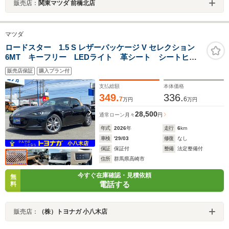
販売店：
関東マツダ 前橋北店
マツダ
ロードスター 1.5 S レザーパッケージ V セレクション
6MT キーフリー LEDライト 革シート シートヒー
ター マツダコネクト8.8インチモニター フルセグTV
販売店保証
購入プラン付
BOSE BSM RCTA ACC 被害軽減ブレーキ 純正
15AW
支払総額
本体価格
349.
336.
7
6
万円
万円
28,500
通常ローン
月々
円
年式
2026
年
走行
6
km
車検
'29/03
修復
なし
保証
保証付
整備
法定整備付
住所
群馬県高崎市
今すぐ在庫確認・見積依頼
無
電話する
料
販売店：
（株）トヨナガ 小八木店