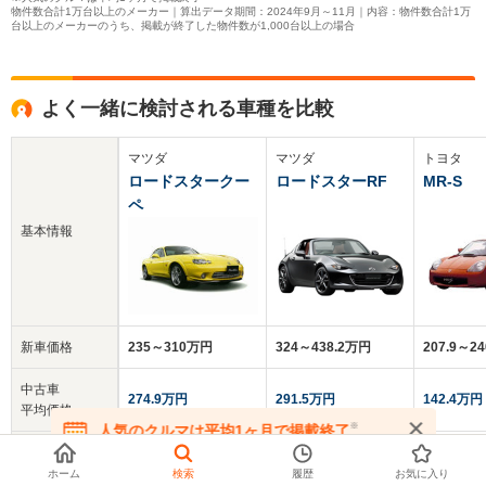
物件数合計1万台以上のメーカー｜算出データ期間：2024年9月～11月｜内容：物件数合計1万
台以上のメーカーのうち、掲載が終了した物件数が1,000台以上の場合
よく一緒に検討される車種を比較
マツダ
マツダ
トヨタ
ロードスタークー
ロードスターRF
MR-S
ペ
基本情報
新車価格
235～310万円
324～438.2万円
207.9～2
中古車
274.9万円
291.5万円
142.4万円
平均価格
※
人気のクルマは平均1ヶ月で掲載終了
在庫が無くなる前にお問い合わせください
クチコミ
3.8
4.4
3.9
総合評価
ホーム
検索
履歴
お気に入り