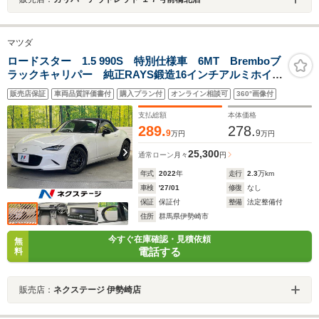
マツダ
ロードスター 1.5 990S 特別仕様車 6MT Bremboブ
ラックキャリパー 純正RAYS鍛造16インチアルミホイー
ル ブラインドスポットモニター クリアランスソナ
販売店保証
車両品質評価書付
購入プラン付
オンライン相談可
360°画像付
ー 禁煙車 アドバンスドスマートシティブレーキサポ
ート
支払総額
本体価格
289.
278.
9
9
万円
万円
25,300
通常ローン
月々
円
年式
2022
年
走行
2.3
万km
車検
'27/01
修復
なし
保証
保証付
整備
法定整備付
住所
群馬県伊勢崎市
今すぐ在庫確認・見積依頼
無
電話する
料
販売店：
ネクステージ 伊勢崎店