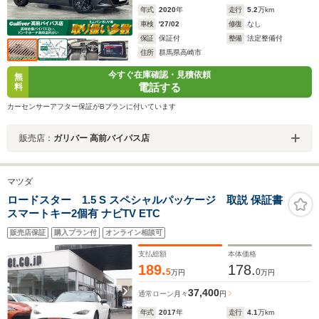
年式
2020
年
走行
5.2
万km
車検
'27/02
修復
なし
保証
保証付
整備
法定整備付
住所
群馬県高崎市
今すぐ在庫確認・見積依頼
無
電話する
料
カーセンサーアフター保証がBプランに付いています
販売店：
ガリバー 高前バイパス店
マツダ
ロードスター 1.5 S スペシャルパッケージ 取説 保証書
スマートキー2個有 ナビTV ETC
販売店保証
購入プラン付
オンライン相談可
支払総額
本体価格
189.
178.
5
0
万円
万円
37,400
通常ローン
月々
円
年式
2017
年
走行
4.1
万km