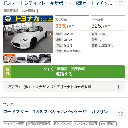
ドスマートシティブレーキサポート 6速オートマチッ
ク パドルシフト 8.8インチセンターディスプレイ シ
販売店保証
360°画像付
ートヒーター アダプティブLEDヘッドライト
支払総額
本体価格
333.
325.
2
7
万円
万円
年式
2026
年
走行
7
km
車検
'29/05
修復
なし
保証
保証付
整備
法定整備付
住所
群馬県太田市
今すぐ在庫確認・見積依頼
無
電話する
料
販売店：
（株）トヨナガ スズキアリーナトヨナガ太田
マツダ
ロードスター 1.5 S スペシャルパッケージ ガソリン
ディーラー保証
車両品質評価書付
購入プラン付
オンライン相談可
360°画像付