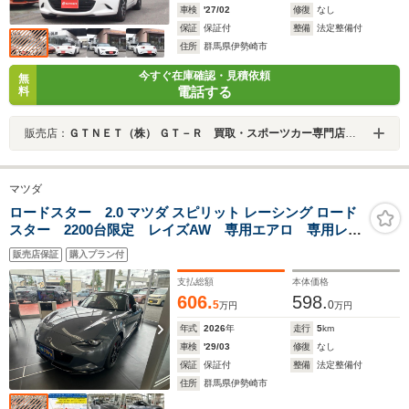
車検
'27/02
修復
なし
保証
保証付
整備
法定整備付
住所
群馬県伊勢崎市
今すぐ在庫確認・見積依頼
無
電話する
料
販売店：
ＧＴＮＥＴ（株） ＧＴ－Ｒ 買取・スポーツカー専門店 ＧＴＮＥＴ群馬
マツダ
ロードスター 2.0 マツダ スピリット レーシング ロード
スター 2200台限定 レイズAW 専用エアロ 専用レカ
ロ 専用アルカンターラインパネ レッドキャリパー
販売店保証
購入プラン付
専用トンネルメンバー 専用フロアマット クルーズコ
ントロール パークセンサー アルカンターラ巻ステア
支払総額
本体価格
606.
598.
5
0
万円
万円
年式
2026
年
走行
5
km
車検
'29/03
修復
なし
保証
保証付
整備
法定整備付
住所
群馬県伊勢崎市