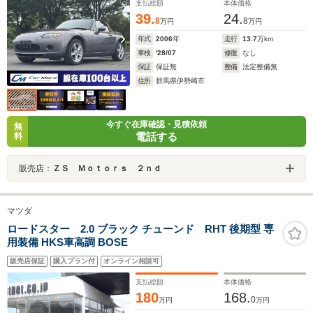
支払総額
本体価格
39.
24.
8
8
万円
万円
年式
2006
年
走行
13.7
万km
車検
'28/07
修復
なし
保証
保証無
整備
法定整備無
住所
群馬県伊勢崎市
今すぐ在庫確認・見積依頼
無
電話する
料
販売店：
ＺＳ Ｍｏｔｏｒｓ ２ｎｄ
マツダ
ロードスター 2.0 ブラック チューンド RHT 後期型 専
用装備 HKS車高調 BOSE
販売店保証
購入プラン付
オンライン相談可
支払総額
本体価格
180
168.
0
万円
万円