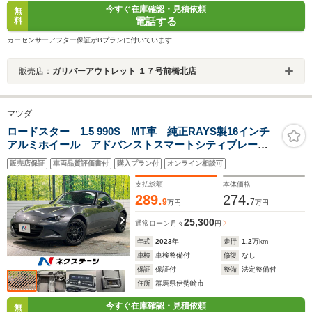
今すぐ在庫確認・見積依頼
無
電話する
料
カーセンサーアフター保証がBプランに付いています
販売店：
ガリバーアウトレット １７号前橋北店
マツダ
ロードスター 1.5 990S MT車 純正RAYS製16インチ
アルミホイール アドバンストスマートシティブレーキ
サポート ブラインドスポットモニター LEDヘッドラ
販売店保証
車両品質評価書付
購入プラン付
オンライン相談可
イト ファブリックシート 革巻きステアリング スマ
ートキー
支払総額
本体価格
289.
274.
9
7
万円
万円
25,300
通常ローン
月々
円
年式
2023
年
走行
1.2
万km
車検
車検整備付
修復
なし
保証
保証付
整備
法定整備付
住所
群馬県伊勢崎市
今すぐ在庫確認・見積依頼
無