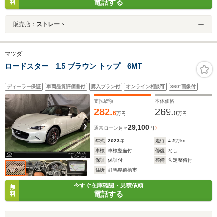
電話する
料
販売店：
ストレート
マツダ
ロードスター 1.5 ブラウン トップ 6MT
ディーラー保証
車両品質評価書付
購入プラン付
オンライン相談可
360°画像付
支払総額
本体価格
282.
269.
6
0
万円
万円
29,100
通常ローン
月々
円
年式
2023
年
走行
4.2
万km
車検
車検整備付
修復
なし
保証
保証付
整備
法定整備付
住所
群馬県前橋市
今すぐ在庫確認・見積依頼
無
電話する
料