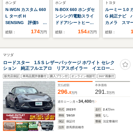
ホンダ
ホンダ
トヨタ
N-WGN カスタム 660
N-BOX 660 ホンダセ
ルーミー 1.0
L ターボ H
ンシング/電動スライ
G 純正ナビ 
SENSING 評価5 新
ドドア/シートヒータ
カメラ スマ
車保証 禁煙試乗車
ー 前席/車線逸脱防止
スト 両側パ
174
154
総額：
万円
総額：
.8
万円
総額：
ワンオ-ナ- 8インチ
支援システム/ヘッド
クルーズコン
ナビVXM-245ZFEi
ランプ LED/EBD付
ル LEDライ
TV Rカメラ BTオ-
ABS/横滑り防止装置/
マツダ
ディオ シ-トヒ-
アイドリングストッ
タ- ETC LEDライ
プ/禁煙車/エアバッグ
ロードスター 1.5 S レザーパッケージ ホワイト セレク
ション 純正フルエアロ リアスポイラー イエローキ
ト VSA アルミ ス
運転席
ャリパー ワンオーナー 純正7型ナビ フルセグTV
マ-トキ- スペア
販売店保証
車両品質評価書付
購入プラン付
オンライン相談可
360°画像付
Bluetooth 前方ドラレコ シートヒーター バックカメ
キ- AAC
ラ 純正16インチAW 純正LEDヘッドライト
支払総額
本体価格
296.
291.
8
3
万円
万円
34,400
通常ローン
月々
円
年式
2023
年
走行
2.4
万km
車検
'26/10
修復
なし
保証
保証付
整備
法定整備付
住所
群馬県前橋市