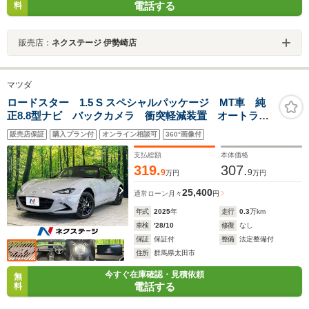
電話する
料
販売店：
ネクステージ 伊勢崎店
マツダ
ロードスター 1.5 S スペシャルパッケージ MT車 純
正8.8型ナビ バックカメラ 衝突軽減装置 オートライ
ト リアパーキングセンサー ETC プッシュスタート
販売店保証
購入プラン付
オンライン相談可
360°画像付
＆スマートキー LEDヘッド 純正16インチAW
Bluetooth接続 禁煙車
支払総額
本体価格
319.
307.
9
9
万円
万円
25,400
通常ローン
月々
円
年式
2025
年
走行
0.3
万km
車検
'28/10
修復
なし
保証
保証付
整備
法定整備付
住所
群馬県太田市
今すぐ在庫確認・見積依頼
無
電話する
料