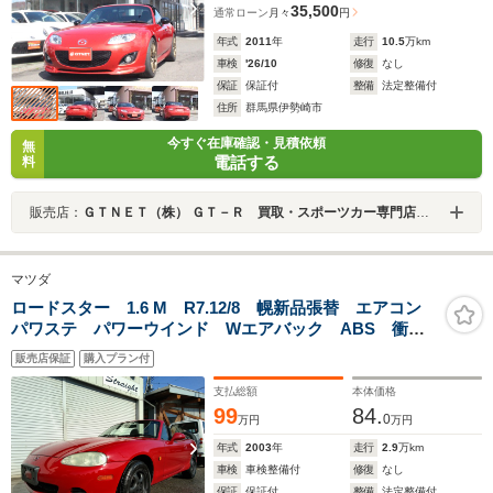
35,500
通常ローン
月々
円
年式
2011
年
走行
10.5
万km
車検
'26/10
修復
なし
保証
保証付
整備
法定整備付
住所
群馬県伊勢崎市
今すぐ在庫確認・見積依頼
無
電話する
料
販売店：
ＧＴＮＥＴ（株） ＧＴ－Ｒ 買取・スポーツカー専門店 ＧＴＮＥＴ群馬
マツダ
ロードスター 1.6 M R7.12/8 幌新品張替 エアコン
パワステ パワーウインド Wエアバック ABS 衝突
安全ボディ carrozzeria 楽NABI ワンセグTV
販売店保証
購入プラン付
DVD CD SD チューナー
支払総額
本体価格
99
84.
0
万円
万円
年式
2003
年
走行
2.9
万km
車検
車検整備付
修復
なし
保証
保証付
整備
法定整備付