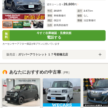
26,600
通常ローン
月々
円
年式
2015
年
走行
2.0
万km
車検
車検整備付
修復
なし
保証
保証付
整備
法定整備付
住所
群馬県前橋市
今すぐ在庫確認・見積依頼
無
電話する
料
カーセンサーアフター保証がBプランに付いています
販売店：
ガリバーアウトレット １７号前橋北店
あなたにおすすめの中古車
［PR］