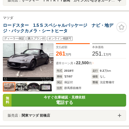
販売店：
サーティー ＴＨＩＲＴＹ群馬 カインズいせさきガーデンズ店
マツダ
ロードスター 1.5 S スペシャルパッケージ ナビ・地デ
ジ・バックカメラ・シートヒータ
ディーラー保証
購入プラン付
オンライン相談可
支払総額
本体価格
261
251.
1
万円
万円
22,500
通常ローン
月々
円
年式
2018
年
走行
0.2
万km
車検
'27/07
修復
なし
保証
保証付
整備
法定整備付
住所
群馬県前橋市
今すぐ在庫確認・見積依頼
無
電話する
料
販売店：
関東マツダ 前橋店