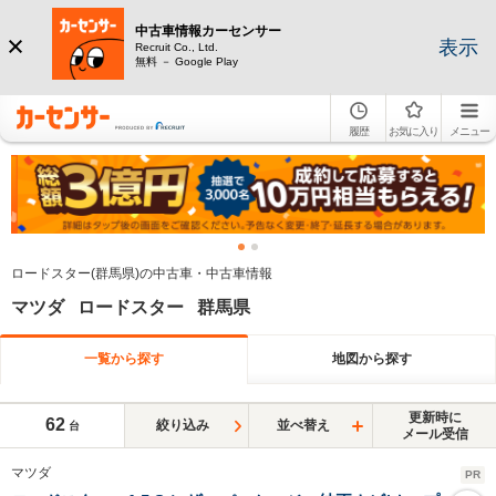
中古車情報カーセンサー
表示
Recruit Co., Ltd.
無料 － Google Play
履歴
お気に入り
メニュー
ロードスター(群馬県)の中古車・中古車情報
マツダ ロードスター 群馬県
一覧から探す
地図から探す
更新時に
62
絞り込み
並べ替え
台
メール受信
マツダ
PR