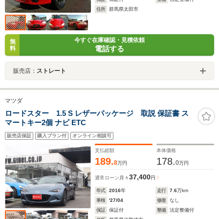
住所
群馬県太田市
今すぐ在庫確認・見積依頼
無
電話する
料
販売店：
ストレート
マツダ
ロードスター 1.5 S レザーパッケージ 取説 保証書 ス
マートキー2個 ナビ ETC
販売店保証
購入プラン付
オンライン相談可
支払総額
本体価格
189.
178.
8
0
万円
万円
37,400
通常ローン
月々
円
年式
2016
年
走行
7.6
万km
車検
'27/04
修復
なし
保証
保証付
整備
法定整備付