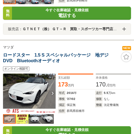
住所
群馬県伊勢崎市
今すぐ在庫確認・見積依頼
無
電話する
料
販売店：
ＧＴＮＥＴ（株） ＧＴ－Ｒ 買取・スポーツカー専門店 ＧＴＮＥＴ群馬
マツダ
NEW
ロードスター 1.5 S スペシャルパッケージ 地デジ
DVD Bluetoothオーディオ
オンライン相談可
支払総額
本体価格
173
170.
0
万円
万円
年式
2016
年
走行
5.5
万km
車検
'27/02
修復
なし
保証
保証無
整備
法定整備無
住所
群馬県前橋市
今すぐ在庫確認・見積依頼
無