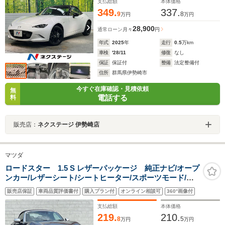
支払総額
本体価格
349.
337.
9
8
万円
万円
28,900
通常ローン
月々
円
年式
2025
年
走行
0.5
万km
車検
'28/11
修復
なし
保証
保証付
整備
法定整備付
住所
群馬県伊勢崎市
今すぐ在庫確認・見積依頼
無
電話する
料
販売店：
ネクステージ 伊勢崎店
マツダ
ロードスター 1.5 S レザーパッケージ 純正ナビ/オープ
ンカー/レザーシート/シートヒーター/スポーツモード/パ
ドルシフト/レーンキープアシスト/LEDオートライ
販売店保証
車両品質評価書付
購入プラン付
オンライン相談可
360°画像付
ト/USBポート/アイドリングストップ/革巻きステアリン
グ/純正アルミホイール/衝突軽減ブレーキ
支払総額
本体価格
219.
210.
8
5
万円
万円