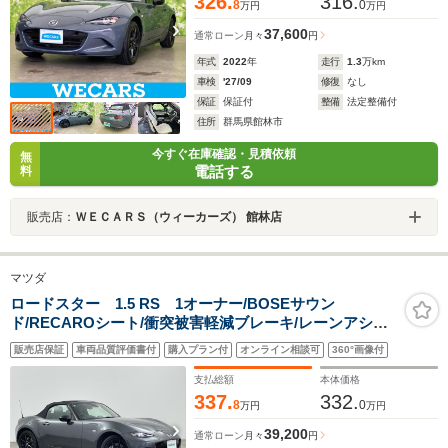
326.
316.
8
0
万円
万円
37,600
通常ローン
月々
円
年式
2022
年
走行
1.3
万km
車検
'27/09
修復
なし
保証
保証付
整備
法定整備付
住所
群馬県館林市
今すぐ在庫確認・見積依頼
無
電話する
料
販売店：
ＷＥＣＡＲＳ（ウィーカーズ） 館林店
マツダ
ロードスター 1.5 RS 1オーナー/BOSEサウン
ド/RECAROシート/衝突被害軽減ブレーキ/レーンアシス
ト/ブラインドスポットモニター/純正ナビ/バックカメラ/
販売店保証
車両品質評価書付
購入プラン付
オンライン相談可
360°画像付
前方ドラレコ/前席シートヒーター/クルコン/ETC/禁煙車
支払総額
本体価格
337.
332.
8
0
万円
万円
39,200
通常ローン
月々
円