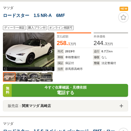
マツダ
NEW
ロードスター 1.5 NR-A 6MF
ディーラー保証
購入プラン付
オンライン相談可
支払総額
本体価格
258.
244.
1
3
万円
万円
年式
2019
年
走行
0.7
万km
車検
車検整備付
修復
なし
保証
保証付
整備
法定整備付
住所
群馬県高崎市
今すぐ在庫確認・見積依頼
無
電話する
料
販売店：
関東マツダ 高崎店
マツダ