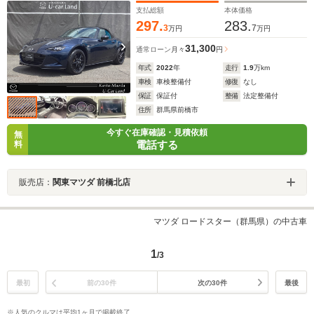
支払総額
本体価格
297.
283.
3
7
万円
万円
31,300
通常ローン
月々
円
年式
2022
年
走行
1.9
万km
車検
車検整備付
修復
なし
保証
保証付
整備
法定整備付
住所
群馬県前橋市
今すぐ在庫確認・見積依頼
無
電話する
料
販売店：
関東マツダ 前橋北店
マツダ ロードスター（群馬県）の中古車
1
/3
最初
前の30件
次の30件
最後
※人気のクルマは平均1ヶ月で掲載終了