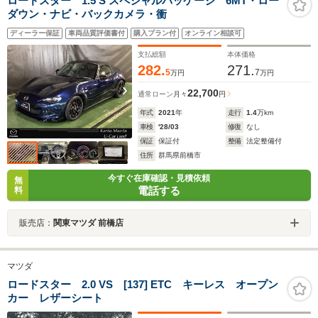
ロードスター 1.5 S スペシャルパッケージ 6MT・ロー
ダウン・ナビ・バックカメラ・衝
ディーラー保証
車両品質評価書付
購入プラン付
オンライン相談可
支払総額
本体価格
282.
271.
5
7
万円
万円
22,700
通常ローン
月々
円
年式
2021
年
走行
1.4
万km
車検
'28/03
修復
なし
保証
保証付
整備
法定整備付
住所
群馬県前橋市
今すぐ在庫確認・見積依頼
無
電話する
料
販売店：
関東マツダ 前橋店
マツダ
ロードスター 2.0 VS [137] ETC キーレス オープン
カー レザーシート