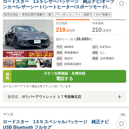
ロードスター 1.5 S レザーパッケージ 純正ナビ/オープ
ンカー/レザーシート/シートヒーター/スポーツモード/パ
ドルシフト/レーンキープアシスト/LEDオートライ
販売店保証
車両品質評価書付
購入プラン付
オンライン相談可
360°画像付
ト/USBポート/アイドリングストップ/革巻きステアリン
グ/純正アルミホイール/衝突軽減ブレーキ
支払総額
本体価格
219.
210.
8
5
万円
万円
26,600
通常ローン
月々
円
年式
2015
年
走行
2.0
万km
車検
車検整備付
修復
なし
保証
保証付
整備
法定整備付
住所
群馬県前橋市
今すぐ在庫確認・見積依頼
無
電話する
料
カーセンサーアフター保証がBプランに付いています
販売店：
ガリバーアウトレット １７号前橋北店
マツダ
PR
ロードスター 1.5 S スペシャルパッケージ 純正ナビ
USB Bluetooth フルセグ