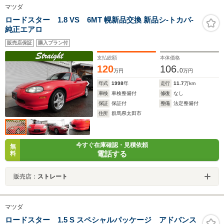
マツダ
ロードスター 1.8 VS 6MT 幌新品交換 新品シ-トカバ-
純正エアロ
販売店保証
購入プラン付
支払総額
本体価格
120
106.
0
万円
万円
年式
1998
年
走行
11.7
万km
車検
車検整備付
修復
なし
保証
保証付
整備
法定整備付
住所
群馬県太田市
今すぐ在庫確認・見積依頼
無
電話する
料
販売店：
ストレート
マツダ
ロードスター 1.5 S スペシャルパッケージ アドバンス