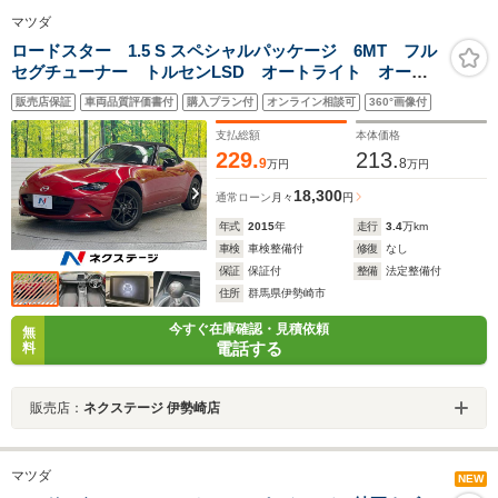
マツダ
ロードスター 1.5 S スペシャルパッケージ 6MT フル
セグチューナー トルセンLSD オートライト オート
エアコン マツダコネクトナビ Bluetooth 禁煙車 純
販売店保証
車両品質評価書付
購入プラン付
オンライン相談可
360°画像付
正16インチアルミホイール ETC LEDヘッドライト
スマートキー
支払総額
本体価格
229.
213.
9
8
万円
万円
18,300
通常ローン
月々
円
年式
2015
年
走行
3.4
万km
車検
車検整備付
修復
なし
保証
保証付
整備
法定整備付
住所
群馬県伊勢崎市
今すぐ在庫確認・見積依頼
無
電話する
料
販売店：
ネクステージ 伊勢崎店
マツダ
NEW