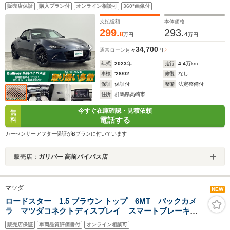
ーシート シートヒーター クルーズコントロール 衝
販売店保証
購入プラン付
オンライン相談可
360°画像付
突軽減 レーンキープアシスト BSM コーナーセンサ
ー 純正16インチアルミホイール ETC 禁煙車
支払総額
本体価格
299.
293.
8
4
万円
万円
34,700
通常ローン
月々
円
年式
2023
年
走行
4.4
万km
車検
'28/02
修復
なし
保証
保証付
整備
法定整備付
住所
群馬県高崎市
今すぐ在庫確認・見積依頼
無
電話する
料
カーセンサーアフター保証がBプランに付いています
販売店：
ガリバー 高前バイパス店
マツダ
NEW
ロードスター 1.5 ブラウン トップ 6MT バックカメ
ラ マツダコネクトディスプレイ スマートブレーキサ
ポート 禁煙車 ブラウン革シート シートヒーター
販売店保証
車両品質評価書付
オンライン相談可