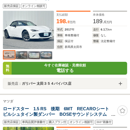
販売店保証
オンライン相談可
支払総額
本体価格
198.
189.
9
6
万円
万円
年式
2017
年
走行
6.1
万km
車検
車検整備付
修復
なし
保証
保証付
整備
法定整備付
住所
群馬県太田市
今すぐ在庫確認・見積依頼
無
電話する
料
販売店：
ガリバー 太田３５４バイパス店
マツダ
ロードスター 1.5 RS 後期 6MT RECAROシート
ビルシュタイン製ダンパー BOSEサウンドシステム 禁
煙車 1オーナー 8.8型マツダコネクトナビI-
販売店保証
車両品質評価書付
購入プラン付
オンライン相談可
360°画像付
ACTIVESENSE AppleCarPlay