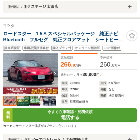
販売店：
ネクステージ 太田店
マツダ
ロードスター 1.5 S スペシャルパッケージ 純正ナビ
Bluetooth フルセグ 純正フロアマット シートヒータ
ー スペアキー プッシュスタート 衝突軽減ブレー
販売店保証
車両品質評価書付
購入プラン付
オンライン相談可
360°画像付
キ パーキングアシスト 6速MT オープンルーフ 純
正16インチアルミホイール
支払総額
本体価格
266.
260.
8
8
万円
万円
30,900
通常ローン
月々
円
年式
2020
年
走行
2.5
万km
車検
'27/07
修復
なし
保証
保証付
整備
法定整備付
住所
群馬県前橋市
今すぐ在庫確認・見積依頼
無
電話する
料
カーセンサーアフター保証がBプランに付いています
販売店：
ガリバーアウトレット １７号前橋北店