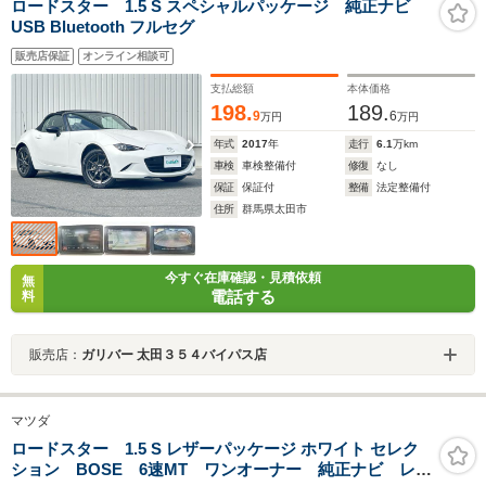
ロードスター 1.5 S スペシャルパッケージ 純正ナビ
USB Bluetooth フルセグ
販売店保証
オンライン相談可
支払総額
本体価格
198.
189.
9
6
万円
万円
年式
2017
年
走行
6.1
万km
車検
車検整備付
修復
なし
保証
保証付
整備
法定整備付
住所
群馬県太田市
今すぐ在庫確認・見積依頼
無
電話する
料
販売店：
ガリバー 太田３５４バイパス店
マツダ
ロードスター 1.5 S レザーパッケージ ホワイト セレク
ション BOSE 6速MT ワンオーナー 純正ナビ レザ