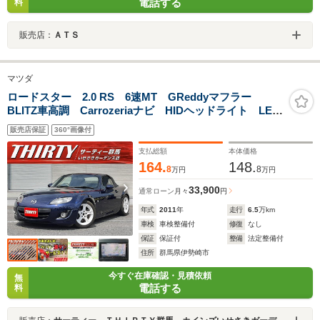
電話する
料
販売店：
ＡＴＳ
マツダ
ロードスター 2.0 RS 6速MT GReddyマフラー
BLITZ車高調 Carrozeriaナビ HIDヘッドライト LED
フォグ アルミペダル ETC車載器 AutoExeショート
販売店保証
360°画像付
アンテナ RX-8用16inアルミ スマートキー2個
支払総額
本体価格
164.
148.
8
8
万円
万円
33,900
通常ローン
月々
円
年式
2011
年
走行
6.5
万km
車検
車検整備付
修復
なし
保証
保証付
整備
法定整備付
住所
群馬県伊勢崎市
今すぐ在庫確認・見積依頼
無
電話する
料