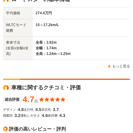
1.24m
1.25m
1.22m
平均価格
274.4万円
全幅
全幅
全幅
WLTCモード
15～17.2km/L
サイズ
1.68m～1.7m
1.74m
1.7m
燃費
全長
全長
(全長x全幅x全高)
3.97m～4m
3.92m
3.89m
車体寸法
全長：3.92m
(全長x全幅x全
全幅：1.74m
高)
全高：1.24m～1.25m
ホイールベース
ホイールベース
ホイー
-m
-m
もっと見る
15.2～15.8km/L
└市街地:10.9～
車種に関するクチコミ・評価
11.8km/L
WLTCモード
-
└郊外:15.6～
-
燃費
4.7
16.6km/L
総合評価
点
└高速道路:17.9～
4.8
4.5
3.7
デザイン :
走行性 :
居住性 :
18.3km/L
3.2
4.6
4.3
積載性 :
運転しやすさ :
維持費 :
排気量
1597～1839cc
1997cc
1794cc
評価の高いレビュー・評判