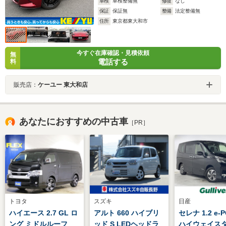
車検
車検整備無
修復
なし
保証
保証無
整備
法定整備無
住所
東京都東大和市
今すぐ在庫確認・見積依頼
無
電話する
料
販売店：
ケーユー 東大和店
あなたにおすすめの中古車
［PR］
トヨタ
スズキ
日産
ハイエース 2.7 GL ロ
アルト 660 ハイブリ
セレナ 1.2 e-
ング ミドルルーフ
ッド S LEDヘッドラ
ハイウェイスタ