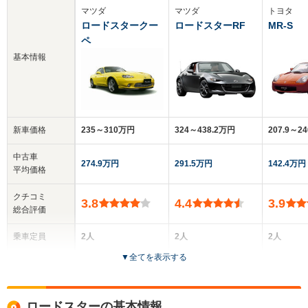
マツダ
マツダ
トヨタ
ロードスタークー
ロードスターRF
MR-S
ペ
基本情報
新車価格
235～310万円
324～438.2万円
207.9～2
中古車
274.9万円
291.5万円
142.4万円
平均価格
クチコミ
3.8
4.4
3.9
総合評価
乗車定員
2人
2人
2人
▼
全てを表示する
ドア数
2ドア
2ドア
2ドア
全高
全高
全高
ロードスターの基本情報