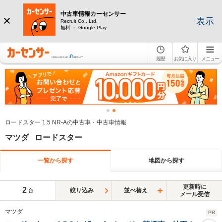
中古車情報カーセンサー
表示
Recruit Co., Ltd.
無料 － Google Play
履歴
お気に入り
メニュー
ロードスター 1.5 NR-Aの中古車・中古車情報
マツダ ロードスター
一覧から探す
地図から探す
更新時に
2
絞り込み
並べ替え
台
メール受信
マツダ
PR