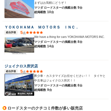
まずはお気軽にどうぞ！
9
マツダ ロードスターの
掲載台数
台
10
総掲載数
台
ＹＯＫＯＨＡＭＡ ＭＯＴＯＲＳ ＩＮＣ．
5
総合評価
点
We have a thing for cars YOKOHAMA MOTORS INC.
8
マツダ ロードスターの
掲載台数
台
14
総掲載数
台
ジェイクロス所沢店
5
総合評価
点
希少車・カスタマイズお任せください！！ タイヤと
中古車はジェイクロス所沢！！
8
マツダ ロードスターの
掲載台数
台
9
総掲載数
台
ロードスターのクチコミ件数が多い販売店