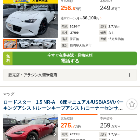
支払総額
本体価格
256.
249.
8
6
万円
万円
36,100
通常ローン
月々
円
年式
2020
年
走行
2.7
万km
車検
'27/09
修復
なし
保証
保証無
整備
法定整備無
住所
福岡県久留米市
今すぐ在庫確認・見積依頼
無
電話する
料
販売店：
アラジン久留米南店
マツダ
ロードスター 1.5 NR-A 6速マニュアル/USB/ASV/パー
キングアシスト/レーンキープアシスト/コーナーセンサー/
純正16W/ドライブレコーダー/スマートキー/プッシュスタ
支払総額
本体価格
ート/取扱説明書/ディーラー保証書/フル装備
275.
259.
7
9
万円
万円
年式
2021
年
走行
1.7
万km