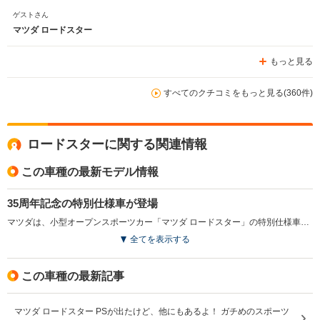
ゲストさん
マツダ ロードスター
もっと見る
すべてのクチコミをもっと見る(360件)
ロードスターに関する関連情報
この車種の最新モデル情報
35周年記念の特別仕様車が登場
マツダは、小型オープンスポーツカー「マツダ ロードスター」の特別仕様車「35周年記念車」を発表し、2025年2月から発売した。初代ロードスターが1989年にデビューして以来、120万台以上を販売し続けている同モデルは、35周年を迎えるにあたり特別仕様車を設定。新たに採用されたアーティザン レッドのボディカラーと、上質なスポーツタンのインテリアが特徴で、熟成された大人のためのデザインが施されている。受注生産のこのモデルは1000台限りの生産が計画されており、感謝の気持ちが込められた仕様となっている。また、全機種に「ワイヤレス接続機能 Apple CarPlay」が追加される一部改良が施され、2025年1月に発売している。（2025.1）
全てを表示する
この車種の最新記事
マツダ ロードスター PSが出たけど、他にもあるよ！ ガチめのスポーツ