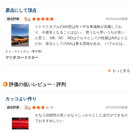
駆動方式
FR
FR
MR
原点にして頂点
5
総合評価
2025/10/23投稿
点
リトラクタブルのNA型は年々中古車価格が高騰してお
り、今後安くなることはない。 買うなら早いうちが良い
と思う。 NB、NC、NDはクルマとしての性能はNAより上
だが、原点としてのNAは乗る意味がある。 バブルがはじ
け、多チャンネル販売戦略に失敗し潰れかけたマツダを救
ｂａ－ｍｏｓさん
（東京都）
ったのがNAロードスターであり、 運転すれば最も売れた
マツダ ロードスター
2座オープンカーとしてギネス認定された理由が分かる。
とにかく運転が楽しいのだ。
もっと見る
評価の低いレビュー・評判
カッコよい作り
3
総合評価
2013/03/25投稿
点
かなり信頼性が高くかなりしっかりとした走行ができるの
でおすすめしたい