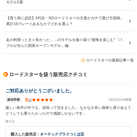
モデル5選
【買う前に必読】4代目・NDロードスターの主査がガチで選び方指南。
累計16グレードあるなかでどれを選ぶ？
あの時買っときゃ良かった……のモデルを振り返り“後悔を楽しむ”「バ
ブルが生んだ国産オープンモデル」編
ロードスターの最新記事一覧
ロードスターを扱う販売店クチコミ
ご対応ありがとうございました。
5
総合評価
2023/12/24投稿
点
厳しい条件の中でも、頑張って頂きました。 なかなか良い個体と巡り会えて
どうしても乗りたかったので感謝しかないです。
ゆうと
購入した販売店：
オーテックプラスつくば店