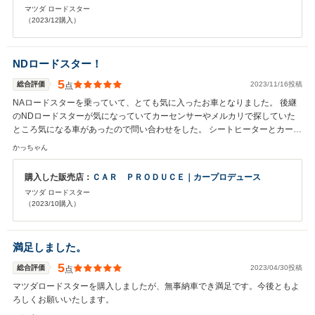
マツダ ロードスター
（2023/12購入）
NDロードスター！
5
総合評価
2023/11/16投稿
点
NAロードスターを乗っていて、とても気に入ったお車となりました。 後継
のNDロードスターが気になっていてカーセンサーやメルカリで探していた
ところ気になる車があったので問い合わせをした。 シートヒーターとカープ
レイがついていたので即決した！ 人生１８台目の車！ 楽しみたいと思いま
かっちゃん
す！！！
購入した販売店：
ＣＡＲ ＰＲＯＤＵＣＥ｜カープロデュース
マツダ ロードスター
（2023/10購入）
満足しました。
5
総合評価
2023/04/30投稿
点
マツダロードスターを購入しましたが、無事納車でき満足です。今後ともよ
ろしくお願いいたします。