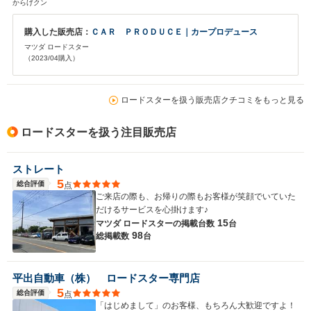
からげクン
購入した販売店：
ＣＡＲ ＰＲＯＤＵＣＥ｜カープロデュース
マツダ ロードスター
（2023/04購入）
ロードスターを扱う販売店クチコミをもっと見る
ロードスターを扱う注目販売店
ストレート
5
総合評価
点
ご来店の際も、お帰りの際もお客様が笑顔でいていた
だけるサービスを心掛けます♪
15
マツダ ロードスターの
掲載台数
台
98
総掲載数
台
平出自動車（株） ロードスター専門店
5
総合評価
点
「はじめまして」のお客様、もちろん大歓迎ですよ！