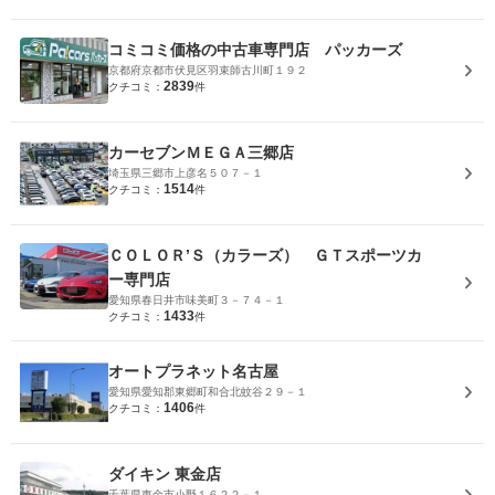
コミコミ価格の中古車専門店 パッカーズ
京都府京都市伏見区羽束師古川町１９２
2839
クチコミ：
件
カーセブンＭＥＧＡ三郷店
埼玉県三郷市上彦名５０７－１
1514
クチコミ：
件
ＣＯＬＯＲ’Ｓ（カラーズ） ＧＴスポーツカ
ー専門店
愛知県春日井市味美町３－７４－１
1433
クチコミ：
件
オートプラネット名古屋
愛知県愛知郡東郷町和合北蚊谷２９－１
1406
クチコミ：
件
ダイキン 東金店
千葉県東金市小野１６２２－１