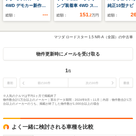
4WD デモカー新作シ
ンプ装着車 4WD スズ
純正10型ナビ
ートアレンジ
キコネクト 全方位モ
モニター プ
---
151
2
総額：
総額：
.2
万円
総額：
ニター用カメラパッケ
ット 全周囲
ージ装着車
デジタルミラ
パワースライ
マツダ ロードスター 1.5 NR-A（全国）の中古車
衝突軽減ブレ
ラインドスポ
ター 電動パ
物件更新時にメールを受け取る
ブレーキ LE
ランプ ETC
1
/1
最初
前の30件
次の30件
最後
※人気のクルマは平均1ヶ月で掲載終了
物件数合計1万台以上のメーカー｜算出データ期間：2024年9月～11月｜内容：物件数合計1万
台以上のメーカーのうち、掲載が終了した物件数が1,000台以上の場合
よく一緒に検討される車種を比較