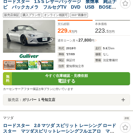
ロードスター 1.5 S レザーパッケージ 禁煙車 純正ナ
ビ バックカメラ フルセグTV DVD USB BOSEサ
ウンド TEIN車高調 ETC 黒革 シートヒーター パ
販売店保証
購入プラン付
オンライン相談可
360°画像付
ーキングセンサー 衝突軽減 クルコン 車線逸脱
LEDライト 純正マット
支払総額
本体価格
229.
223.
9
5
万円
万円
27,800
通常ローン
月々
円
年式
2018
年
走行
5.6
万km
車検
'27/09
修復
なし
保証
保証付
整備
法定整備付
住所
愛知県知立市
今すぐ在庫確認・見積依頼
無
電話する
料
カーセンサーアフター保証がBプランに付いています
販売店：
ガリバー １号知立店
マツダ
PR
ロードスター 2.0 マツダ スピリット レーシング ロード
スター マツダスピリットレーシングフルエアロ マツ