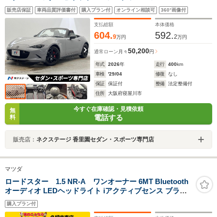
ダコネクト レカロシート 純正17インチRAYS製アル
販売店保証
車両品質評価書付
購入プラン付
オンライン相談可
360°画像付
ミ ビルシュタインダンパー ブラインドスポットモニ
ター シートヒーター
支払総額
本体価格
604.
592.
9
2
万円
万円
50,200
通常ローン
月々
円
年式
2026
年
走行
400
km
車検
'29/04
修復
なし
保証
保証付
整備
法定整備付
住所
大阪府寝屋川市
今すぐ在庫確認・見積依頼
無
電話する
料
販売店：
ネクステージ 香里園セダン・スポーツ専門店
マツダ
ロードスター 1.5 NR-A ワンオーナー 6MT Bluetooth
オーディオ LEDヘッドライト iアクティブセンス ブライ
ンドスポットモニタリング HKS車高調 HKSマフラー ス
購入プラン付
マートキー プッシュスタート