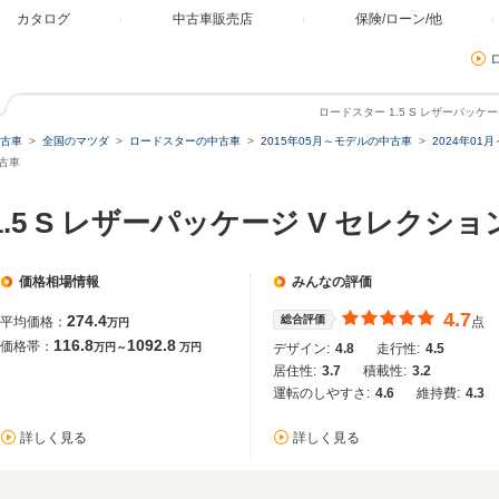
カタログ
中古車販売店
保険/ローン/他
ロードスター 1.5 S レザーパッ
古車
全国のマツダ
ロードスターの中古車
2015年05月～モデルの中古車
2024年01
中古車
1.5 S レザーパッケージ V セレクシ
価格相場情報
みんなの評価
4.7
274.4
総合評価
平均価格：
点
万円
116.8
1092.8
価格帯：
万円～
万円
デザイン:
4.8
走行性:
4.5
居住性:
3.7
積載性:
3.2
運転のしやすさ:
4.6
維持費:
4.3
詳しく見る
詳しく見る