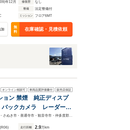
R09)年12月
なし
修復歴
法定整備付
整備
C
フロア6MT
ミッション
無
在庫確認・見積依頼
追加
料
オンライン相談可
車両品質評価書付
販売店保証
レクション 禁煙 純正ディスプ
減 バックカメラ レーダーク
ジ対応TV 茶色レザーシート
人気の中古車探しはガリバー高松東山崎店【高松市・坂出市・丸亀市】【三豊市・さぬき市・善通寺市・観音寺市・仲多度郡・東かがわ市・小豆島・香川県】中古ガリバー高松東山崎
2.9
(R06)
万km
走行距離