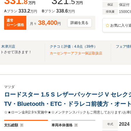
331
321
.8
.5
万円
万円
保証付
保証
333.2
338.6
A
プラン
B
プラン
万円
万円
1500C
排気量
通常
38,400
詳細を見る
月々
円
ローン価格
お気に入り
 木津川店
クチコミ評価：
4.8
点（
39
件）
フェア情
ートさせて頂きます！
カーセンサーアフター保証取扱店
マツダ
ロードスター 1.5 S レザーパッケージ V セ
TV・Bluetooth・ETC・ドラレコ前後方・
ートヒーター・純正16インチアルミ・LEDヘッ
2024
年式
支払総額
車両本体価格