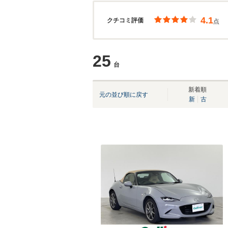
4.1
クチコミ評価
点
25
台
新着順
元の並び順に戻す
新
古