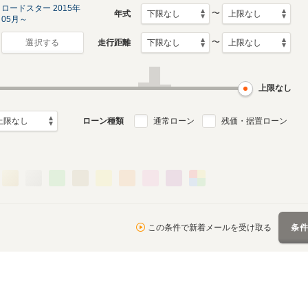
ロードスター 2015年
〜
年式
05月～
〜
走行距離
選択する
2代目
初代
月～2015年4月
1998年1月～2005年7月
1989年9月～1997年12月
ル
生産モデル
生産モデル
上限なし
ローン種類
通常ローン
残価・据置ローン
この条件で新着メールを受け取る
条