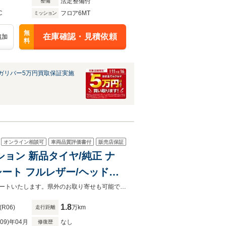
法定整備付
整備
C
フロア6MT
ミッション
無
在庫確認・見積依頼
追加
料
ガリバー5万円買取保証実施
オンライン相談可
車両品質評価書付
販売店保証
クション 新品タイヤ/純正 ナ
シート フルレザー/ヘッドラ
/クルーズコントロール/フルセグ
お客様が安心してカーライフをお楽しみいただけるよう社員一同心を込めてサポートいたします。県外のお取り寄せも可能です！是非お気軽にご相談ください。
1.8
(R06)
万km
走行距離
R09)年04月
なし
修復歴