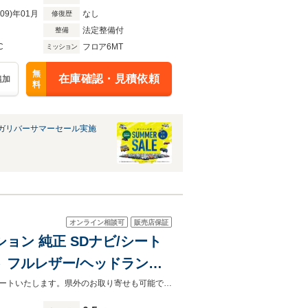
R09)年01月
なし
修復歴
法定整備付
整備
C
フロア6MT
ミッション
無
在庫確認・見積依頼
追加
料
ガリバーサマーセール実施
オンライン相談可
販売店保証
ション 純正 SDナビ/シート
ト フルレザー/ヘッドランプ
防止装置
お客様が安心してカーライフをお楽しみいただけるよう社員一同心を込めてサポートいたします。県外のお取り寄せも可能です！是非お気軽にご相談ください。