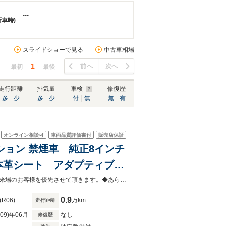
---
新車時)
---
スライドショーで見る
中古車相場
1
前へ
次へ
最初
最後
走行距離
排気量
車検
修復歴
多
少
多
少
付
無
無
有
オンライン相談可
車両品質評価書付
販売店保証
クション 禁煙車 純正8インチ
 本革シート アダプティブク
キープアシスト 横滑り防
◆当店以外で購入される場合は陸送費用等、別途費用が発生します。◆販売はご来場のお客様を優先させて頂きます。◆あらかじめご確認下さい※販売は一般のお客様に限ります。
0.9
(R06)
万km
走行距離
R09)年06月
なし
修復歴