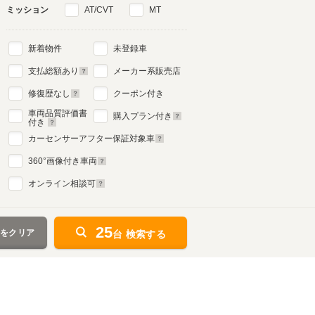
ミッション
AT/CVT
MT
新着物件
未登録車
支払総額あり
メーカー系販売店
修復歴なし
クーポン付き
車両品質評価書
購入プラン付き
付き
カーセンサーアフター保証対象車
360
°画像付き車両
オンライン相談可
25
件をクリア
台 検索する