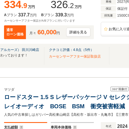
334
326
2027(
車検
.9
.2
万円
万円
保証付
保証
337.7
339.3
A
プラン
B
プラン
万円
万円
1500C
排気量
カーセンサーアフター保証がA/Bプランに付いています
お気に入り
通常
60,000
詳細を見る
月々
円
ローン価格
アルカーズ） 田川川崎店
クチコミ評価：
4.8
点（
5
件）
だわっております！
カーセンサーアフター保証取扱店
360°
画像付
マツダ
ロードスター 1.5 S レザーパッケージ V セ
レイオーディオ BOSE BSM 衝突被害軽
ルーズコントロール Bluetooth接続 地デ
シートヒーター ドラレコ ETC
2024
年式
支払総額
車両本体価格