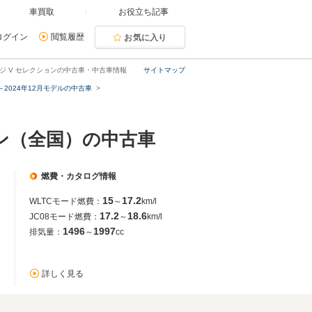
車買取
お役立ち記事
ログイン
閲覧履歴
お気に入り
ケージ V セレクションの中古車・中古車情報
サイトマップ
月～2024年12月モデルの中古車
ョン（全国）の中古車
燃費・カタログ情報
15
17.2
WLTCモード燃費：
～
km/l
17.2
18.6
JC08モード燃費：
～
km/l
1496
1997
排気量：
～
cc
詳しく見る