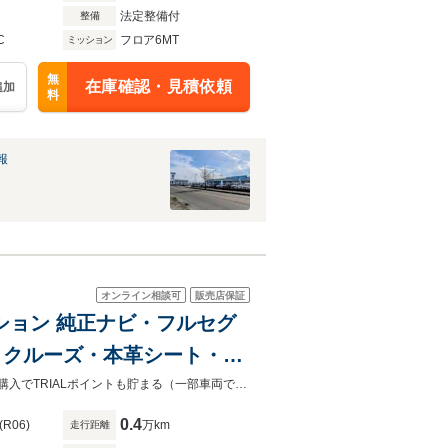
法定整備付
整備
C
フロア6MT
ミッション
無
在庫確認・見積依頼
追加
料
報
オンライン相談可
販売店保証
レクション 純正ナビ・フルセグ
オートクルーズ・本革シート・シ
ドライト
☆★ローン金利2.9％実施中★☆メンテナンスパックもご用意しております♪お車購入でTRIALポイントも貯まる（一部車両ではポイント付与が出来ないケースがございます。）
0.4
(R06)
万km
走行距離