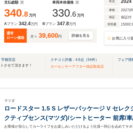
2024
年式
支払総額
車両本体価格
340
330
2027(
車検
.8
.6
万円
万円
保証付
保証
342.4
347.8
A
プラン
B
プラン
万円
万円
1500C
排気量
通常
39,600
詳細を見る
月々
円
ローン価格
お気に入り
 宇都宮店
クチコミ評価：
4.6
点（
54
件）
フェア情
ートさせて頂きます！
カーセンサーアフター保証取扱店
マツダ
ロードスター 1.5 S レザーパッケージ V セレク
クティブセンス(マツダ)/シートヒーター 前席/
ート フルレザー/ヘッドランプ LED/USBジャック/B