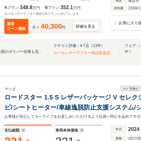
保証付
保証
348.8
352.1
A
プラン
B
プラン
万円
万円
1500C
排気量
カーセンサーアフター保証がBプランに付いています
お気に入り
通常
40,300
詳細を見る
月々
円
ローン価格
クチコミ評価：
4.7
点（
13
件）
フェア：
無料電話は24時間ご案内！！全国のガリバー在庫も見たい方は一括照会が可能です！
中！
カーセンサーアフター保証取扱店
360°
画像付
マツダ
ロードスター 1.5 S レザーパッケージ V セレ
ビ/シートヒーター/車線逸脱防止支援システム/
ンプ LED/ETC/EBD付ABS/横滑り防止装置
TV
2024
年式
支払総額
車両本体価格
2027(
車検