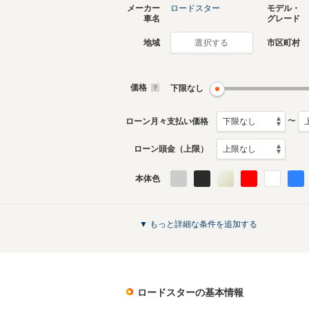
メーカー
ロードスター
モデル・
車名
グレード
地域
市区町村
選択する
現行
3代目
2015年5月～生産中
2005年8
生産モデ
価格
下限なし
ロードスターのカタログを見る
〜
ローン月々支払い価格
ローン頭金（上限）
本体色
▼ もっと詳細な条件を追加する
ロードスター
の基本情報