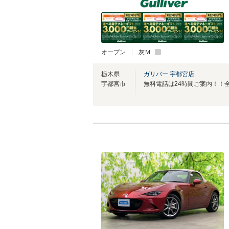
オープン
灰Ｍ
栃木県
ガリバー 宇都宮店
宇都宮市