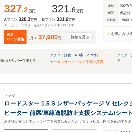
327
321
2027(
車検
.2
.6
万円
万円
保証付
保証
328.3
331.6
A
プラン
B
プラン
万円
万円
1500C
排気量
カーセンサーアフター保証がBプランに付いています
お気に入り
通常
37,900
詳細を見る
月々
円
ローン価格
クチコミ評価：
4.9
点（
215
件）
フェア：
無料電話は24時間ご案内！！全国のガリバー在庫も見たい方は一括照会が可能です！
中！
カーセンサーアフター保証取扱店
マツダ
ロードスター 1.5 S レザーパッケージ V セレク
ヒーター 前席/車線逸脱防止支援システム/シー
LED/Bluetooth接続/ETC/EBD付ABS/横滑り