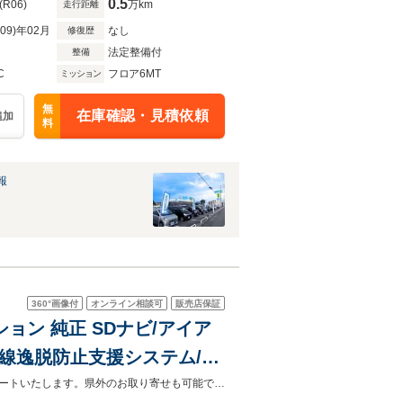
0.5
(R06)
万km
走行距離
R09)年02月
なし
修復歴
法定整備付
整備
C
フロア6MT
ミッション
無
在庫確認・見積依頼
追加
料
報
360°
画像付
オンライン相談可
販売店保証
ション 純正 SDナビ/アイア
車線逸脱防止支援システム/シ
luetooth接続/ETC
お客様が安心してカーライフをお楽しみいただけるよう社員一同心を込めてサポートいたします。県外のお取り寄せも可能です！是非お気軽にご相談ください。