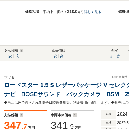
218.0
価格相場
燃費(
平均中古価格：
詳しく見る
万円
支払総額
本体価格
年式
安
高
安
高
新
古
360°
画像付
マツダ
ロードスター 1.5 S レザーパッケージ V セレ
ナビ BOSEサウンド バックカメラ BSM
ルーズコントロール シートヒーター レーン
止 オートマチックハイビーム スマートキー
2024
年式
支払総額
車両本体価格
347
341
2027(
車検
.7
.9
万円
万円