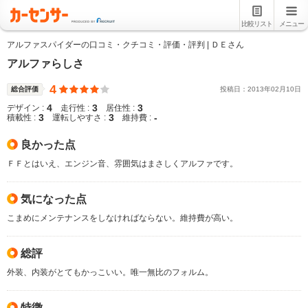
比較リスト
メニュー
アルファスパイダーの口コミ・クチコミ・評価・評判 | ＤＥさん
アルファらしさ
4
総合評価
投稿日：
2013
年
02
月
10
日
4
3
3
デザイン :
走行性 :
居住性 :
3
3
-
積載性 :
運転しやすさ :
維持費 :
良かった点
ＦＦとはいえ、エンジン音、雰囲気はまさしくアルファです。
気になった点
こまめにメンテナンスをしなければならない。維持費が高い。
総評
外装、内装がとてもかっこいい。唯一無比のフォルム。
特徴