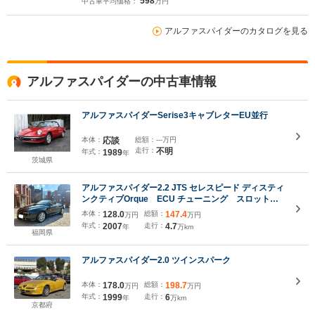
598
中古車平均価格：
万円
アルファスパイダーのカタログを見る
アルファスパイダーの中古車情報
アルファスパイダーSerise3キャブレターEU並行
本体：
応談
総額：
---万円
走行：
不明
年式：
1989
年
茨城県
アルファスパイダー2.2 JTS セレスピード ディスティ
ンクティブOrque ECU チューニング スロットル
コントローラ 強化ブレーキパッド タワーブレスバ
本体：
128.0
総額：
147.4
万円
万円
ー
年式：
2007
走行：
4.7
年
万km
福岡県
アルファスパイダー2.0 ツインスパーク
本体：
178.0
総額：
198.7
万円
万円
年式：
1999
走行：
6
年
万km
京都府