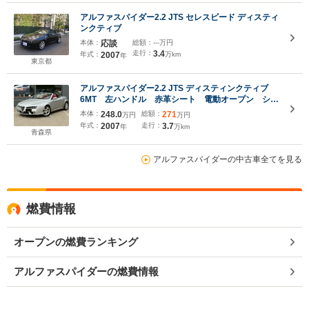
アルファスパイダー2.2 JTS セレスピード ディスティ
ンクティブ
本体：
応談
総額：
---万円
走行：
3.4
年式：
2007
万km
年
東京都
アルファスパイダー2.2 JTS ディスティンクティブ
6MT 左ハンドル 赤革シート 電動オープン シー
トヒーター パワーシート
本体：
248.0
総額：
271
万円
万円
年式：
2007
走行：
3.7
年
万km
青森県
アルファスパイダーの中古車全てを見る
燃費情報
オープンの燃費ランキング
アルファスパイダーの燃費情報