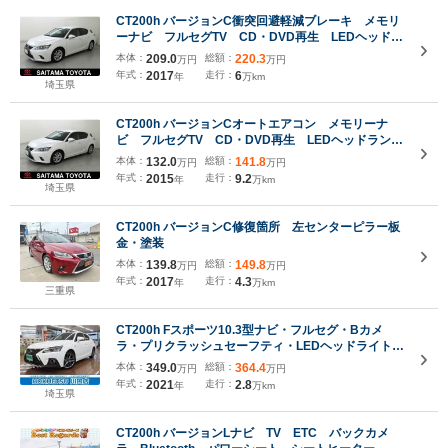
CT200h バージョンC衝突回避軽減ブレーキ メモリ
ーナビ フルセグTV CD・DVD再生 LEDヘッドラ
ンプ スマートキー オートエアコン パワーウィン
本体：
209.0
総額：
220.3
万円
万円
ドウ パワーステアリング クルーズコントロール
年式：
2017
走行：
6
年
万km
埼玉県
CT200h バージョンCオートエアコン メモリーナ
ビ フルセグTV CD・DVD再生 LEDヘッドラン
プ 純正アルミホイール スマートキー クルーズコ
本体：
132.0
総額：
141.8
万円
万円
ントロール パワーシート 合成皮革シート アイド
年式：
2015
走行：
9.2
年
万km
リングストップ
埼玉県
CT200h バージョンC修復箇所 左センターピラー板
金・塗装
本体：
139.8
総額：
149.8
万円
万円
年式：
2017
走行：
4.3
年
万km
三重県
CT200h Fスポーツ10.3型ナビ・フルセグ・Bカメ
ラ・プリクラッシュセーフティ・LEDヘッドライト・
クリアランスソナー
本体：
349.0
総額：
364.4
万円
万円
年式：
2021
走行：
2.8
年
万km
埼玉県
CT200h バージョンLナビ TV ETC バックカメ