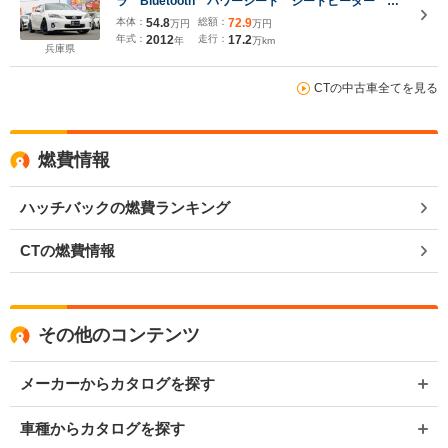
ラ Bluetooth パワーシート シートヒーター 電
動格納ミラー パワーステアリング パワーウィンド
本体：
54.8
総額：
72.9
万円
万円
ウ
年式：
2012
走行：
17.2
年
万km
兵庫県
CTの中古車全てを見る
燃費情報
ハッチバックの燃費ランキング
CTの燃費情報
その他のコンテンツ
メーカーからカタログを探す
車種からカタログを探す