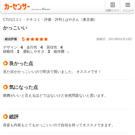
比較リスト
メニュー
CTの口コミ・クチコミ・評価・評判 | はやさん（東京都）
かっこいい
5
総合評価
投稿日：
2013
年
02
月
13
日
4
4
4
デザイン :
走行性 :
居住性 :
3
3
-
積載性 :
運転しやすさ :
維持費 :
良かった点
見た目がかっこいいので即決で買いました。 オススメです！
気になった点
燃費がいいと言えるほどではないけど全然問題ないと思います。
総評
容姿も内装もとてもかっこいいので自信を持ってオススメできます。