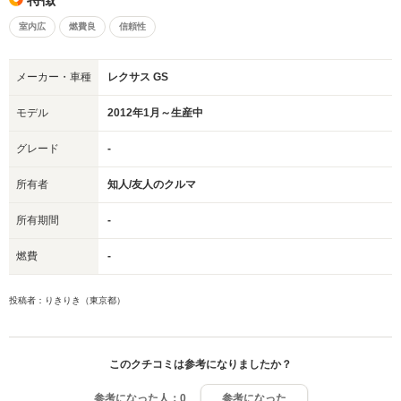
室内広
燃費良
信頼性
メーカー・車種
レクサス GS
モデル
2012年1月～生産中
グレード
-
所有者
知人/友人のクルマ
所有期間
-
燃費
-
投稿者：りきりき（東京都）
このクチコミは参考になりましたか？
参考になった人：
0
参考になった