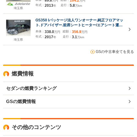
89.8
104.2
万円
万円
イザー・シートメモリー・地デジTV・バックカメ
年式：
2013
走行：
5.8
年
万km
ラ・ユーザー買取車・クリソナ
埼玉県
GS350 Iパッケージ法人ワンオーナー.純正フロアマッ
ト.ドアバイザー.前席シートヒーター/エアシート運転
席メモリーシート.後席フィルム.ステアリングヒータ
本体：
338.0
総額：
356.9
万円
万円
ー.パワートランク&イージークローザー.後席カーテ
年式：
2017
走行：
3.1
年
万km
ン.電動シェード
埼玉県
GSの中古車全てを見る
燃費情報
セダンの燃費ランキング
GSの燃費情報
その他のコンテンツ