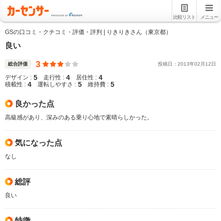
比較リスト
メニュー
GSの口コミ・クチコミ・評価・評判 | りきりきさん（東京都）
良い
3
総合評価
投稿日：
2013
年
02
月
12
日
5
4
4
デザイン :
走行性 :
居住性 :
4
5
5
積載性 :
運転しやすさ :
維持費 :
良かった点
高級感があり、深みのある乗り心地で素晴らしかった。
気になった点
なし
総評
良い
特徴