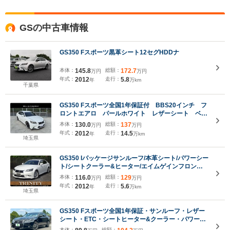
GSの中古車情報
GS350 Fスポーツ黒革シート12セグHDDナ
本体：
145.8
総額：
172.7
万円
万円
年式：
2012
走行：
5.8
年
万km
千葉県
GS350 Fスポーツ全国1年保証付 BBS20インチ フ
ロントエアロ パールホワイト レザーシート ベン
チレーション ナビ バックカメラ
本体：
130.0
総額：
137
万円
万円
年式：
2012
走行：
14.5
年
万km
埼玉県
GS350 Iパッケージサンルーフ/本革シート/パワーシー
ト/シートクーラー&ヒーター/エイムゲインフロント
スポイラー/クルーズコントロール/ビルトインETC/純
本体：
116.0
総額：
129
万円
万円
正ナビTV&バックカメラ/Bluetoothオーディオ
年式：
2012
走行：
5.6
年
万km
埼玉県
GS350 Fスポーツ全国1年保証・サンルーフ・レザー
シート・ETC・シートヒーター&クーラー・パワート
ランク・純正19インチAW・フォグランプ・サイドバ
本体：
総額：