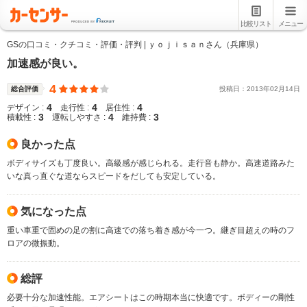
比較リスト
メニュー
GSの口コミ・クチコミ・評価・評判 | ｙｏｊｉｓａｎさん（兵庫県）
加速感が良い。
4
総合評価
投稿日：
2013
年
02
月
14
日
4
4
4
デザイン :
走行性 :
居住性 :
3
4
3
積載性 :
運転しやすさ :
維持費 :
良かった点
ボディサイズも丁度良い。高級感が感じられる。走行音も静か。高速道路みた
いな真っ直ぐな道ならスピードをだしても安定している。
気になった点
重い車重で固めの足の割に高速での落ち着き感が今一つ。継ぎ目超えの時のフ
ロアの微振動。
総評
必要十分な加速性能。エアシートはこの時期本当に快適です。ボディーの剛性