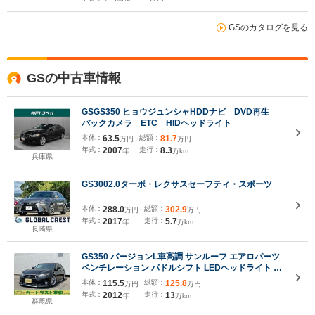
GSのカタログを見る
GSの中古車情報
GSGS350 ヒョウジュンシャHDDナビ DVD再生
バックカメラ ETC HIDヘッドライト
本体：
63.5
総額：
81.7
万円
万円
年式：
2007
走行：
8.3
年
万km
兵庫県
GS3002.0ターボ・レクサスセーフティ・スポーツ
本体：
288.0
総額：
302.9
万円
万円
年式：
2017
走行：
5.7
年
万km
長崎県
GS350 バージョンL車高調 サンルーフ エアロパーツ
ベンチレーション パドルシフト LEDヘッドライト エ
ンジンスターター ETC
本体：
115.5
総額：
125.8
万円
万円
年式：
2012
走行：
13
年
万km
群馬県