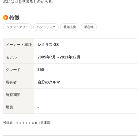
感には目を見張るものがある。
特徴
ラグジュアリー
ハンドリング
装備充実
乗心地
メーカー・車種
レクサス GS
モデル
2005年7月～2011年12月
グレード
350
所有者
自分のクルマ
所有期間
-
燃費
-
投稿者：ｙｏｊｉｓａｎ（兵庫県）