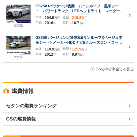
GS250 Iパッケージ後期 ムーンルーフ 黒革シー
ト パワートランク LEDヘッドライト レーダーク
ルーズ パワーシート シートエアコン 電動リアシ
本体：
194.9
総額：
210.3
万円
万円
ェード 純正17インチAW パドルシフト クリアラ
年式：
2016
走行：
10.7
年
万km
ンスソナー ETC
新潟県
GS350 バージョンL(禁煙車)(サンルーフ)(ベージュ本
革シート)(メーカーHDDナビ)(クルーズコントロール)
(コーナーセンサー)(シートメモリー)(シートヒーター
本体：
110.9
総額：
125.9
万円
万円
&クーラー)(リアサンシェード)(純正18インチAW)
年式：
2012
走行：
9.9
年
万km
大阪府
GSの中古車全てを見る
燃費情報
セダンの燃費ランキング
GSの燃費情報