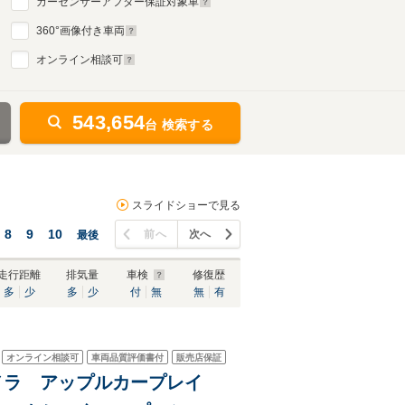
カーセンサーアフター保証対象車
360
°画像付き車両
オンライン相談可
543,654
台 検索する
スライドショーで見る
8
9
10
前へ
次へ
最後
走行距離
排気量
車検
修復歴
多
少
多
少
付
無
無
有
オンライン相談可
車両品質評価書付
販売店保証
カメラ アップルカープレイ