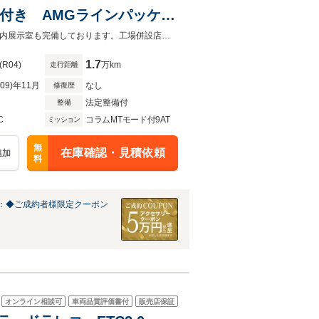
2年付き AMGラインパッケー
メスターサラウンドサウンド
オートローンは実質年率1.9%、お支払回数最大120回まで！屋根付き駐車場・屋内展示室も完備しております。工場併設店舗の為アフターフォローもお任せ下さい！
ンク レーダーセーフティ
1.7
(R04)
万km
走行距離
R09)年11月
なし
修復歴
法定整備付
整備
C
コラムMTモード付9AT
ミッション
無
在庫確認・見積依頼
追加
料
：◆ご成約者様限定クーポン
オンライン相談可
車両品質評価書付
販売店保証