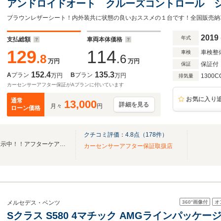
アンドロイドオート クルーズコントロール 
タート ETC
2019
年式
支払総額
車両本体価格
129
114
車検整
車検
.8
.6
万円
万円
保証付
保証
152.4
135.3
A
プラン
B
プラン
万円
万円
1300C
排気量
カーセンサーアフター保証がAプランに付いています
お気に入り
通常
13,000
詳細を見る
月々
円
ローン価格
クチコミ評価：
4.8
点（
178
件）
厳選したユーザー買取車両を展示中！！アフターケアもお任せください！
カーセンサーアフター保証取扱店
360°
画像付
オ
メルセデス・ベンツ
Sクラス S580 4マチック AMGラインパッケージ 