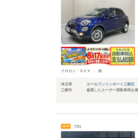
クロカン・ＳＵＶ
紺
埼玉県
カーセブンインポート三郷店
三郷市
NEW
7/31