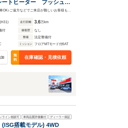
シートヒーター プッシュス
ブラウンレザーシート！内外装共に状態の良いおススメの１台です！全国販売納車OK♪ご遠方などでご来店が難しいお客様もお気軽にご相談下さい！詳しくは0120-62-1031まで！
3.6
(H31)
万km
走行距離
備付
なし
修復歴
法定整備付
整備
C
フロアMTモード付6AT
ミッション
無
在庫確認・見積依頼
追加
料
ンライン相談可
車両品質評価書付
ディーラー保証
(ISG搭載モデル) 4WD