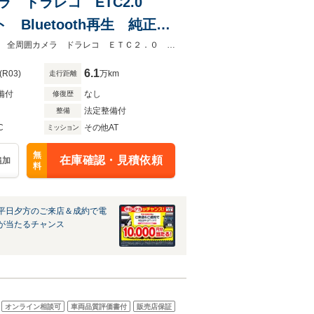
メラ ドラレコ ETC2.0
luetooth再生 純正16
ーナーセンサー
★グループ約３０，０００台の在庫から取り寄せ可能！★禁煙車 純正９型ナビ 全周囲カメラ ドラレコ ＥＴＣ２．０ ＢＳＭ デジタルインナーミラー
6.1
(R03)
万km
走行距離
備付
なし
修復歴
法定整備付
整備
C
その他AT
ミッション
無
在庫確認・見積依頼
追加
料
平日夕方のご来店＆成約で電
が当たるチャンス
オンライン相談可
車両品質評価書付
販売店保証