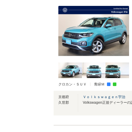
クロカン・ＳＵＶ
青緑Ｍ
京都府
Ｖｏｌｋｓｗａｇｅｎ宇治
久世郡