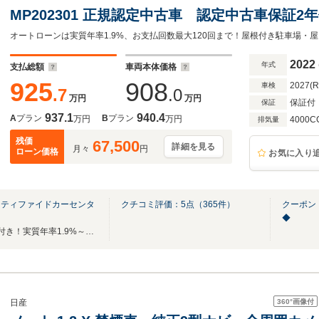
MP202301 正規認定中古車 認定中古車保証
ジ パノラミックスライディングルーフ ブル
システム ACC 360°カメラ オートトラ
2022
年式
支払総額
車両本体価格
LED USB
925
908
2027(
車検
.7
.0
万円
万円
保証付
保証
937.1
940.4
A
プラン
B
プラン
万円
万円
4000C
排気量
残価
67,500
詳細を見る
月々
円
ローン価格
お気に入り
ーティファイドカーセンタ
クチコミ評価：
5
点（
365
件）
クーポン
◆
全国ご納車可能！最低2年保証付き！実質年率1.9%～（ローン）ご案内可能でございます!
360°
画像付
日産