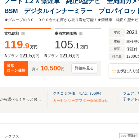
ノート 1.2 X 禁煙車 純正9型ナビ 全周囲カ
BSM デジタルインナーミラー プロパイロット B
インチアルミ エマージェンシーブレーキ コ
2021
年式
支払総額
車両本体価格
119
105
車検整
車検
.9
.1
万円
万円
保証付
保証
121.5
121.6
A
プラン
B
プラン
万円
万円
1200C
排気量
通常
10,500
詳細を見る
月々
円
ローン価格
お気に入り
クチコミ評価：
4.7
点（
56
件）
フェア：
全国ネクステージ在庫30000台から選べる！きっとお気に入りの愛車が見つかります！
子ギフト
カーセンサーアフター保証取扱店
360°
画像付
レクサス