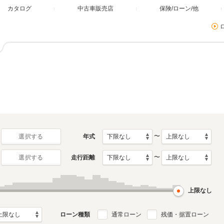
カタログ
中古車販売店
保険/ローン/他
〜
年式
選択する
〜
走行距離
選択する
上限なし
ローン種類
通常ローン
残価・据置ローン