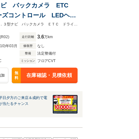
3型ナビ バックカメラ ETC
ズコントロール LEDヘッ
★グループ約３０，０００台の在庫から取り寄せ可能！★禁煙車 メーカー１０．３型ナビ バックカメラ ＥＴＣ ドライブレコーダー 衝突軽減
3.6
(R02)
万km
走行距離
R10)年03月
なし
修復歴
法定整備付
整備
C
フロアCVT
ミッション
無
在庫確認・見積依頼
追加
料
平日夕方のご来店＆成約で電
が当たるチャンス