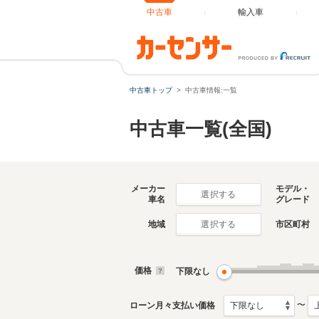
中古車
輸入車
中古車トップ
中古車情報:一覧
中古車一覧(全国)
メーカー
モデル・
選択する
車名
グレード
地域
市区町村
選択する
価格
下限なし
〜
ローン月々支払い価格