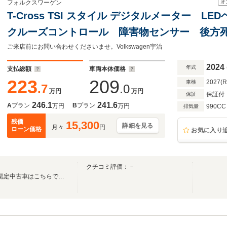
オ
フォルクスワーゲン
T-Cross TSI スタイル デジタルメーター 
クルーズコントロール 障害物センサー 後方
ト 純正アルミホイール Discover Proパッ
ご来店前にお問い合わせくださいませ。Volkswagen宇治
2024
年式
支払総額
車両本体価格
223
209
2027(
車検
.7
.0
万円
万円
保証付
保証
246.1
241.6
A
プラン
B
プラン
万円
万円
990CC
排気量
残価
15,300
詳細を見る
月々
円
ローン価格
お気に入り
クチコミ評価：－
Volkswagen正規ディーラーの認定中古車はこちらです！