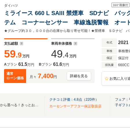
360°
画像付
ダイハツ
ミライース 660 L SAIII 禁煙車 SDナビ
テム コーナーセンサー 車線逸脱警報 オートライ
2021
年式
支払総額
車両本体価格
59
49
車検整
車検
.9
.4
万円
万円
保証付
保証
61.5
61.6
A
プラン
B
プラン
万円
万円
660CC
排気量
通常
7,400
詳細を見る
月々
円
ローン価格
お気に入り
クチコミ評価：
4.8
点（
220
件）
フェア：
全国ネクステージ在庫30000台から選べる！きっとお気に入りの愛車が見つかります！
子ギフト
カーセンサーアフター保証取扱店