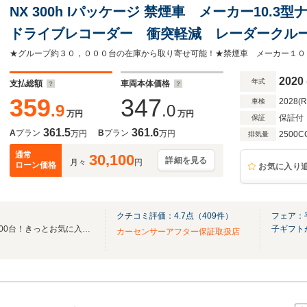
NX 300h Iパッケージ 禁煙車 メーカー10.
ドライブレコーダー 衝突軽減 レーダークルー
ドライト シートヒーター パワーバックドア
2020
年式
支払総額
車両本体価格
359
347
2028(
車検
.9
.0
万円
万円
保証付
保証
361.5
361.6
A
プラン
B
プラン
万円
万円
2500C
排気量
通常
30,100
詳細を見る
月々
円
ローン価格
お気に入り
クチコミ評価：
4.7
点（
409
件）
フェア：
「全国ネクステージ総在庫30000台！きっとお気に入りの愛車が見つかります！」
子ギフト
カーセンサーアフター保証取扱店