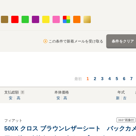
この条件で新着メールを受け取る
条件をクリア
1
2
3
4
5
6
7
最初
支払総額
本体価格
年式
安
高
安
高
新
古
360°
画像付
フィアット
500X クロス ブラウンレザーシート バック