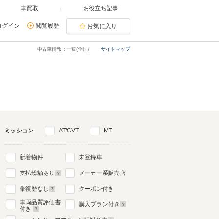
車買取
お役立ち記事
ログイン
閲覧履歴
お気に入り
中古車情報：一覧(全国)
サイトマップ
ミッション
AT/CVT
MT
新着物件
未登録車
支払総額あり
メーカー系販売店
修復歴なし
クーポン付き
車両品質評価書
購入プラン付き
付き