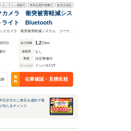
オンライン相談可
車両品質評価書付
販売店保証
 バックカメラ 衝突被害軽減シス
ト Bluetooth
★グループ約３０，０００台の在庫から取り寄せ可能！★禁煙車 ＳＤナビ バックカメラ 衝突被害軽減システム コーナーセンサー 車線逸脱警報
1.2
(R03)
万km
走行距離
備付
なし
修復歴
法定整備付
整備
インパネCVT
ミッション
無
在庫確認・見積依頼
追加
料
平日夕方のご来店＆成約で電
が当たるチャンス