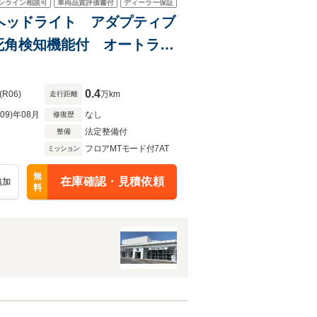
ンライン相談可
車両品質評価書付
ディーラー保証
LEDヘッドライト アダプティブ
死角検知機能付 オートライ
ケージ
0.4
(R06)
万km
走行距離
R09)年08月
なし
修復歴
法定整備付
整備
フロアMTモード付7AT
ミッション
無
在庫確認・見積依頼
追加
料