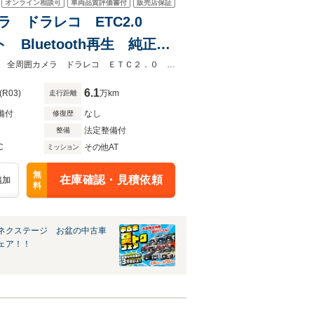
オンライン相談可
車両品質評価書付
販売店保証
メラ ドラレコ ETC2.0
luetooth再生 純正16
ーナーセンサー
★ネクステージ夏トクフェア開催！８月８～１６日まで★禁煙車 純正９型ナビ 全周囲カメラ ドラレコ ＥＴＣ２．０ ＢＳＭ デジタルインナーミラー
6.1
(R03)
万km
走行距離
備付
なし
修復歴
法定整備付
整備
C
その他AT
ミッション
無
在庫確認・見積依頼
追加
料
ネクステージ お盆の中古車
ェア！！