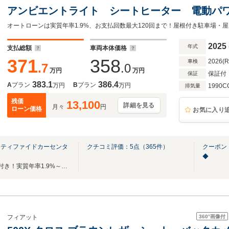
アンビエントライト シートヒーター 電動パ
コーダー ワイヤレスチャージャー MBUX E
ラ
2025
年式
支払総額
車両本体価格
371
358
2026(
車検
.7
.0
万円
万円
保証付
保証
383.1
386.4
A
プラン
B
プラン
万円
万円
1990C
排気量
残価
13,100
詳細を見る
月々
円
ローン価格
お気に入り
ーティファイドカーセンタ
クチコミ評価：
5
点（
365
件）
クーポン
◆
全国ご納車可能！最低2年保証付き！実質年率1.9%～（ローン）ご案内可能でございます!
360°
画像付
フィアット