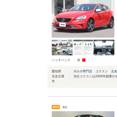
ハッチバック
赤
愛知県
ボルボ専門店 コクスン 北
北名古屋
市
NEW
8/2