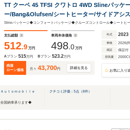
TT クーペ 45 TFSI クワトロ 4WD Sline
ー/Bang&Olufsen/シートヒーター/サイドア
イト/リヤカメラ/パドルシフト/クルーズコントロ
2023
年式
支払総額
車両本体価格
512
498
2026(
車検
.9
.0
万円
万円
保証付
保証
515
523.2
A
プラン
B
プラン
万円
万円
2000C
排気量
残価
43,700
詳細を見る
月々
円
ローン価格
お気に入り
 Ａｕｔｏｍｏｂｉｌｅ
クチコミ評価：
5
点（
8
件）
◆全国納車承ります◆