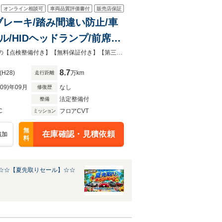
オンライン相談可
車両品質評価書付
販売店保証
減ブレーキ/踏み間違い防止/車
/HIDヘッドランプ/前席パ
ビュー/純正コネクトナビ/ビ
自社認証工場併設！国道16号沿い、柏インターから3分とアクセスも良好◎安心の【点検整備付き】【無料保証付き】【第三者機関品質評価書付き】！表示総額で乗り出し出来ます！！
8.7
(H28)
万km
走行距離
R09)年09月
なし
修復歴
法定整備付
整備
C
フロアCVT
ミッション
無
在庫確認・見積依頼
追加
料
☆☆【夏先取りセール】☆☆