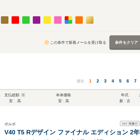
この条件で新着メールを受け取る
条件をクリア
1
2
3
4
5
6
7
最初
支払総額
本体価格
年式
安
高
安
高
新
古
360°
画像付
ボルボ
V40 T5 Rデザイン ファイナル エディション 2年保