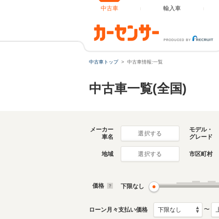
中古車
輸入車
中古車トップ
中古車情報:一覧
中古車一覧(全国)
メーカー
モデル・
選択する
車名
グレード
地域
市区町村
選択する
価格
下限なし
〜
ローン月々支払い価格