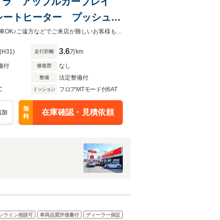
カメラ アップルカープレイ
シートヒーター プッシュス
ブラウンレザーシート！内外装共に状態の良いおススメの１台です！全国販売納車OK♪ご遠方などでご来店が難しいお客様もお気軽にご相談下さい！詳しくは0120-62-1031まで！
3.6
(H31)
万km
走行距離
備付
なし
修復歴
法定整備付
整備
C
フロアMTモード付6AT
ミッション
無
在庫確認・見積依頼
追加
料
ンライン相談可
車両品質評価書付
ディーラー保証