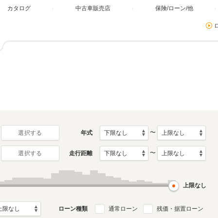
カタログ
中古車販売店
保険/ローン/他
〜
年式
選択する
〜
走行距離
選択する
上限なし
ローン種類
通常ローン
残価・据置ローン