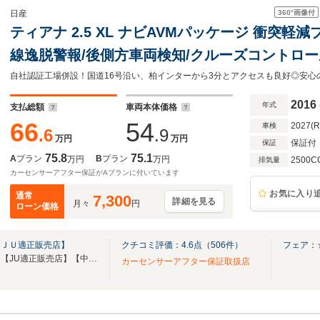
360°
画像付
日産
ティアナ 2.5 XL ナビAVMパッケージ 衝突軽
線逸脱警報/後側方車両検知/クルーズコントロール
ワーシート/助手席パワーオットマン/アラウンド
ルトインETC
2016
年式
支払総額
車両本体価格
66
54
2027(
車検
.6
.9
万円
万円
保証付
保証
75.8
75.1
A
プラン
B
プラン
万円
万円
2500C
排気量
カーセンサーアフター保証がAプランに付いています
お気に入り
通常
7,300
詳細を見る
月々
円
ローン価格
【ＪＵ適正販売店】
クチコミ評価：
4.6
点（
506
件）
フェア：
【第三者機関品質評価書付き】【JU適正販売店】【中古自動車販売士資格者常駐】
カーセンサーアフター保証取扱店