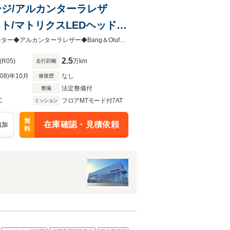
パッケージ/アルカンターラレザ
シスト/マトリクスLEDヘッドラ
ール/
Slineパッケージ◆コンフォートパッケージ◆クルーズコントロール◆シートヒーター◆アルカンターラレザー◆Bang＆Olufsen◆サイドアシスト◆マトリクスLEDヘッドライト◆
2.5
(R05)
万km
走行距離
R08)年10月
なし
修復歴
法定整備付
整備
C
フロアMTモード付7AT
ミッション
無
在庫確認・見積依頼
追加
料