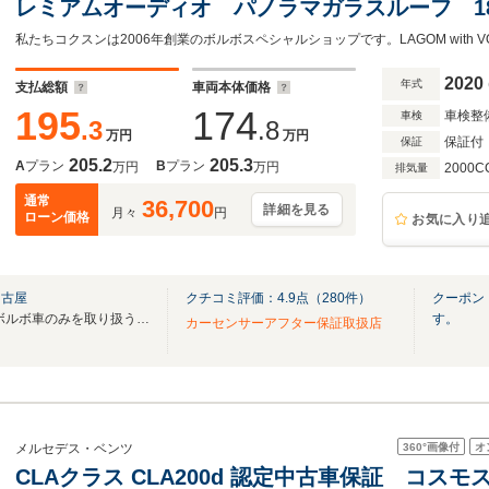
レミアムオーディオ パノラマガラスルーフ 1
ビゲーション リアビューカメラ オフブラッ
私たちコクスンは2006年創業のボルボスペシャルショップです。LAGOM with 
ー パワーシート 禁煙
2020
年式
支払総額
車両本体価格
195
174
車検整
車検
.3
.8
万円
万円
保証付
保証
205.2
205.3
A
プラン
B
プラン
万円
万円
2000C
排気量
通常
36,700
詳細を見る
月々
円
ローン価格
お気に入り
名古屋
クチコミ評価：
4.9
点（
280
件）
クーポン
当社コクスンは2006年創業のボルボ車のみを取り扱う専門店です。
す。
カーセンサーアフター保証取扱店
360°
画像付
オ
メルセデス・ベンツ
CLAクラス CLA200d 認定中古車保証 コ