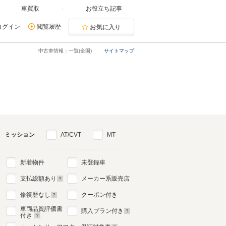
車買取
お役立ち記事
ログイン
閲覧履歴
お気に入り
中古車情報：一覧(全国)
サイトマップ
ミッション
AT/CVT
MT
新着物件
未登録車
支払総額あり
メーカー系販売店
修復歴なし
クーポン付き
車両品質評価書
購入プラン付き
付き