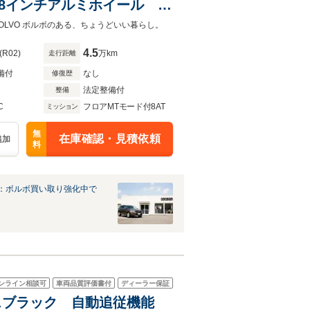
8インチアルミホイール ナ
ク本革シート シートヒータ
VOLVO ボルボのある、ちょうどいい暮らし。
4.5
(R02)
万km
走行距離
備付
なし
修復歴
法定整備付
整備
C
フロアMTモード付8AT
ミッション
無
在庫確認・見積依頼
追加
料
：ボルボ買い取り強化中で
ンライン相談可
車両品質評価書付
ディーラー保証
スモスブラック 自動追従機能