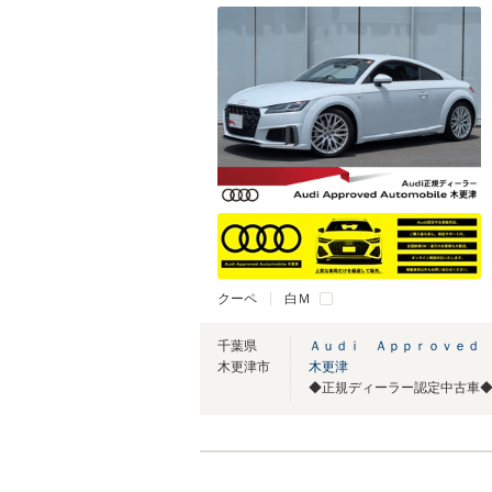
クーペ
白Ｍ
千葉県
Ａｕｄｉ Ａｐｐｒｏｖｅｄ
木更津市
木更津
◆正規ディーラー認定中古車