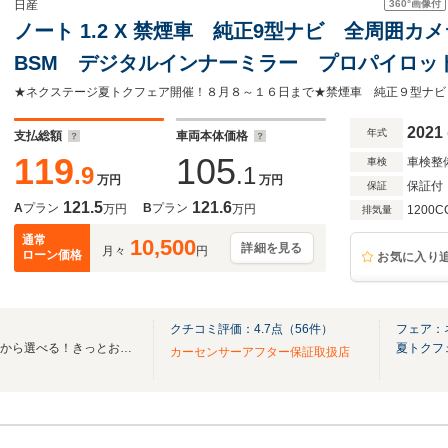
360°
画像付
日産
ノート 1.2 X 禁煙車 純正9型ナビ 全周囲カ
BSM デジタルインナーミラー プロパイロット B
インチアルミ エマージェンシーブレーキ コ
2021
年式
支払総額
車両本体価格
119
105
車検整
車検
.9
.1
万円
万円
保証付
保証
121.5
121.6
A
プラン
B
プラン
万円
万円
1200C
排気量
通常
10,500
詳細を見る
月々
円
ローン価格
お気に入り
クチコミ評価：
4.7
点（
56
件）
フェア：
全国ネクステージ在庫30000台から選べる！きっとお気に入りの愛車が見つかります！
夏トクフ
カーセンサーアフター保証取扱店