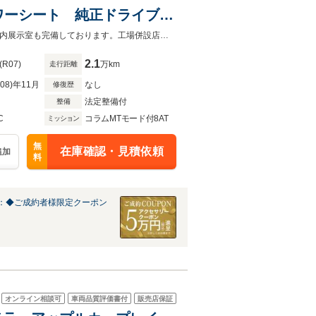
ワーシート 純正ドライブレ
TC 純正ナビ バックカメ
オートローンは実質年率1.9%、お支払回数最大120回まで！屋根付き駐車場・屋内展示室も完備しております。工場併設店舗の為アフターフォローもお任せ下さい！
2.1
(R07)
万km
走行距離
R08)年11月
なし
修復歴
法定整備付
整備
C
コラムMTモード付8AT
ミッション
無
在庫確認・見積依頼
追加
料
：◆ご成約者様限定クーポン
オンライン相談可
車両品質評価書付
販売店保証