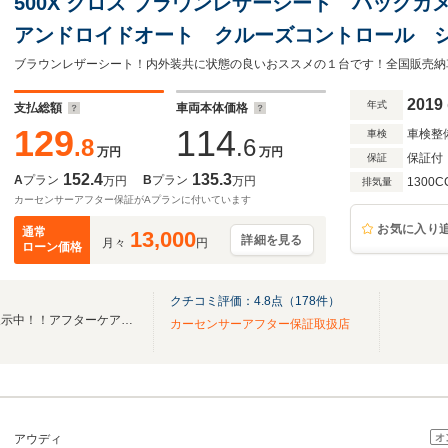
500X クロス ブラウンレザーシート バック
アンドロイドオート クルーズコントロール 
タート ETC
2019
年式
支払総額
車両本体価格
129
114
車検整
車検
.8
.6
万円
万円
保証付
保証
152.4
135.3
A
プラン
B
プラン
万円
万円
1300C
排気量
カーセンサーアフター保証がAプランに付いています
お気に入り
通常
13,000
詳細を見る
月々
円
ローン価格
クチコミ評価：
4.8
点（
178
件）
厳選したユーザー買取車両を展示中！！アフターケアもお任せください！
カーセンサーアフター保証取扱店
オ
アウディ