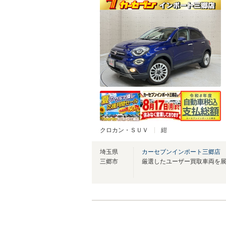
クロカン・ＳＵＶ
紺
埼玉県
カーセブンインポート三郷店
三郷市