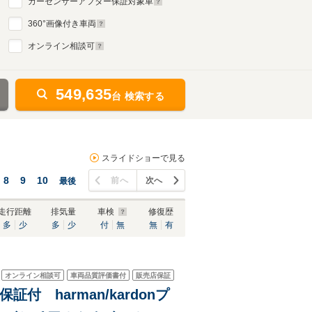
カーセンサーアフター保証対象車
360
°画像付き車両
オンライン相談可
549,635
台 検索する
スライドショーで見る
8
9
10
前へ
次へ
最後
走行距離
排気量
車検
修復歴
多
少
多
少
付
無
無
有
オンライン相談可
車両品質評価書付
販売店保証
証付 harman/kardonプ