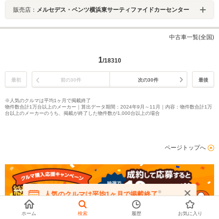
販売店：
メルセデス・ベンツ横浜東サーティファイドカーセンター
中古車一覧(全国)
1
/18310
最初
前の30件
次の30件
最後
※人気のクルマは平均1ヶ月で掲載終了
物件数合計1万台以上のメーカー｜算出データ期間：2024年9月～11月｜内容：物件数合計1万
台以上のメーカーのうち、掲載が終了した物件数が1,000台以上の場合
ページトップへ
※
人気のクルマは平均1ヶ月で掲載終了
在庫が無くなる前にお問い合わせください
ホーム
検索
履歴
お気に入り