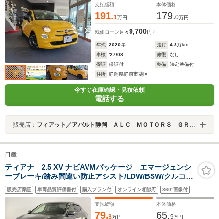
支払総額
本体価格
191.
179.
1
0
万円
万円
9,700
残価ローン
月々
円
年式
2020
年
走行
4.8
万km
車検
'27/08
修復
なし
保証
保証付
整備
法定整備付
住所
静岡県静岡市葵区
今すぐ在庫確認・見積依頼
電話する
販売店：
フィアット／アバルト静岡 ＡＬＣ ＭＯＴＯＲＳ ＧＲＯＵＰ
日産
ティアナ 2.5 XV ナビAVMパッケージ エマージェンシ
ーブレーキ/踏み間違い防止アシスト/LDW/BSW/クルコ
ン/HIDヘッド・Fフォグ/黒革シート/Pシート/シートエア
販売店保証
車両品質評価書付
購入プラン付
オンライン相談可
360°画像付
コン/Pオットマン/コネクトナビゲーション/アラウンドビ
ュー/フルセグTV/DVD/Bluetooth/ETC
支払総額
本体価格
79.
65.
8
9
万円
万円