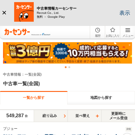
中古車情報カーセンサー
表示
Recruit Co., Ltd.
無料 － Google Play
履歴
お気に入り
メニュー
中古車情報：一覧(全国)
中古車一覧(全国)
一覧から探す
地図から探す
更新時に
549,287
絞り込み
並べ替え
台
メール受信
プジョー
PR