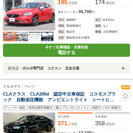
195.
174.
3
8
万円
万円
36,700
通常ローン
月々
円
年式
2020
年
走行
4.5
万km
車検
車検整備付
修復
なし
保証
保証付
整備
法定整備付
住所
愛知県北名古屋市
今すぐ在庫確認・見積依頼
電話する
販売店：
ボルボ専門店 コクスン 北名古屋
メルセデス・ベンツ
NEW
CLAクラス CLA200d 認定中古車保証 コスモスブラ
ック 自動追従機能 アンビエントライト シートヒー
ター 電動パワーシート 純正ドライブレコーダー ワ
ディーラー保証
車両品質評価書付
購入プラン付
オンライン相談可
360°画像付
イヤレスチャージャー MBUX ETC 純正ナビ バッ
クカメラ
支払総額
本体価格
371.
358.
7
0
万円
万円
13,100