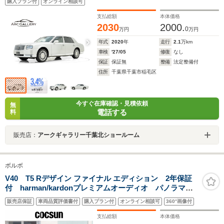
購入プラン付
オンライン相談可
AW レーザー&レーダー探知機(Z900L) ドライブレコー
ダー(AG422-DRC)
支払総額
本体価格
2030
2000.
0
万円
万円
年式
2020
年
走行
2.1
万km
車検
'27/05
修復
なし
保証
保証無
整備
法定整備付
住所
千葉県千葉市稲毛区
今すぐ在庫確認・見積依頼
無
電話する
料
販売店：
アークギャラリー千葉北ショールーム
ボルボ
V40 T5 Rデザイン ファイナル エディション 2年保証
付 harman/kardonプレミアムオーディオ パノラマガ
ラスルーフ 18インチアルミホイール ナビゲーショ
販売店保証
車両品質評価書付
購入プラン付
オンライン相談可
360°画像付
ン リアビューカメラ オフブラック本革シート シー
トヒーター パワーシート 禁煙
支払総額
本体価格