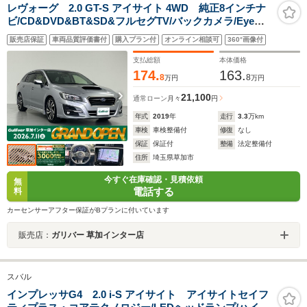
レヴォーグ 2.0 GT-S アイサイト 4WD 純正8インチナ
ビ/CD&DVD&BT&SD&フルセグTV/バックカメラ/Eye
Sight/プリクラッシュブレーキ/ツーリングアシスト/全車
販売店保証
車両品質評価書付
購入プラン付
オンライン相談可
360°画像付
速追従機能付クルーズコントロール/アクティブレーンキ
ープ/AT誤発進抑制制御
支払総額
本体価格
174.
163.
8
8
万円
万円
21,100
通常ローン
月々
円
年式
2019
年
走行
3.3
万km
車検
車検整備付
修復
なし
保証
保証付
整備
法定整備付
住所
埼玉県草加市
今すぐ在庫確認・見積依頼
無
電話する
料
カーセンサーアフター保証がBプランに付いています
販売店：
ガリバー 草加インター店
スバル
インプレッサG4 2.0 i-S アイサイト アイサイトセイフ