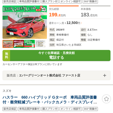
販売店保証
車両品質評価書付
購入プラン付
オンライン相談可
360°画像付
ーター ETC2.0 Bluetooth パワーシート 電動パーキング
アルミペダル LEDライト
支払総額
本体価格
199.
183.
9
0
万円
万円
12,500
通常ローン
月々
円
年式
2024
年
走行
2.2
万km
車検
車検整備付
修復
なし
保証
保証付
整備
法定整備付
住所
埼玉県さいたま市緑区
今すぐ在庫確認・見積依頼
無
電話する
料
カーセンサーアフター保証がBプランに付いています
販売店：
エバーグリーンオート株式会社 ファースト店
スズキ
ハスラー 660 ハイブリッド Gターボ 車両品質評価書
付・衝突軽減ブレーキ・バックカメラ・ディスプレイオ
ーディオ・アダクティブクルーズコントロール・
販売店保証
車両品質評価書付
購入プラン付
オンライン相談可
360°画像付
Bluetooth・運転席助手席シートヒーター・Aエアコン・