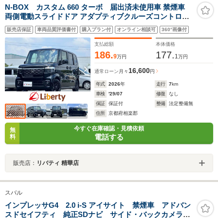
N-BOX カスタム 660 ターボ 届出済未使用車 禁煙車
両側電動スライドドア アダプティブクルーズコントロー
ル 衝突被害軽減ブレーキ LEDヘッドライト 純正アルミホ
販売店保証
車両品質評価書付
購入プラン付
オンライン相談可
360°画像付
イール 電動パーキングブレーキ オートブレーキホールド
シートヒーター
支払総額
本体価格
186.
177.
9
1
万円
万円
16,600
通常ローン
月々
円
年式
2026
年
走行
7
km
車検
'29/07
修復
なし
保証
保証付
整備
法定整備無
住所
京都府相楽郡
今すぐ在庫確認・見積依頼
無
電話する
料
販売店：
リバティ 精華店
スバル
インプレッサG4 2.0 i-S アイサイト 禁煙車 アドバン
スドセイフティ 純正SDナビ サイド・バックカメラ