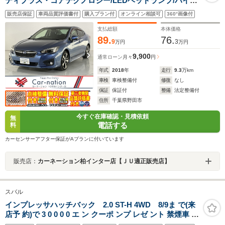
ティプラス・コアテクノロジー/LEDヘッドランプ/ハイビ
ームアシスト/後側方警戒/前席パワーシート/サイド・バッ
販売店保証
車両品質評価書付
購入プラン付
オンライン相談可
360°画像付
クカメラ/純正DIATONEビルトインナビ/ETC2.0/純正ドラ
レコ
支払総額
本体価格
89.
76.
9
3
万円
万円
9,900
通常ローン
月々
円
年式
2018
年
走行
9.3
万km
車検
車検整備付
修復
なし
保証
保証付
整備
法定整備付
住所
千葉県野田市
今すぐ在庫確認・見積依頼
無
電話する
料
カーセンサーアフター保証がAプランに付いています
販売店：
カーネーション柏インター店【ＪＵ適正販売店】
スバル
インプレッサハッチバック 2.0 ST-H 4WD 8/9ま で(来
店予 約)で 3 0 0 0 0 エ ン クーポ ンプ レゼ ント 禁煙車 新
世代アイサイト 全周囲モニター 純正メモリナビ シートヒ