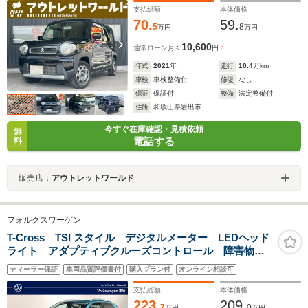
オートライト・クリアランスソナー
支払総額
本体価格
70.
59.
5
8
万円
万円
10,600
通常ローン
月々
円
年式
2021
年
走行
10.4
万km
車検
車検整備付
修復
なし
保証
保証付
整備
法定整備付
住所
和歌山県岩出市
今すぐ在庫確認・見積依頼
無
電話する
料
販売店：
アウトレットワールド
フォルクスワーゲン
T-Cross TSI スタイル デジタルメーター LEDヘッド
ライト アダプティブクルーズコントロール 障害物セ
ンサー 後方死角検知機能付 オートライト 純正アル
ディーラー保証
車両品質評価書付
購入プラン付
オンライン相談可
ミホイール Discover Proパッケージ
支払総額
本体価格
223.
209.
7
0
万円
万円