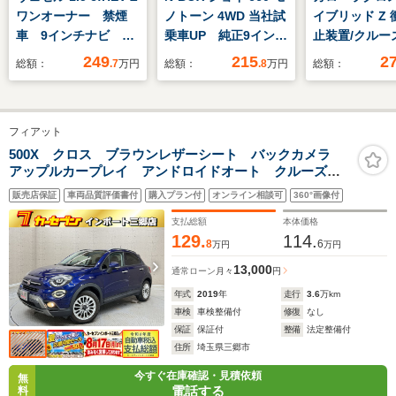
ワンオーナー 禁煙
ノトーン 4WD 当社試
イブリッド Z 
車 9インチナビ バ
乗車UP 純正9インチ
止装置/クルー
ックカメラ 前後ドラ
ナビ バックカメラ
トロール/バッ
249
215
2
総額：
.7
万円
総額：
.8
万円
総額：
レコ ETC2.0 アダ
ホンダセンシング 前
ター/LEDライト
プティブクルーズコン
側ドラレコ ETC 左
ガラスルーフ
トロール シートヒー
側PSD フルセグ
フィアット
ター 純正アルミホイ
Bluetooth USB
ール ブラインドスポ
HDMI LEDライト
500X クロス ブラウンレザーシート バックカメラ
アップルカープレイ アンドロイドオート クルーズコ
ット ワイヤレス充電
フォグライト サイド
ントロール シートヒーター プッシュスタート ETC
エアバッグ パーキン
販売店保証
車両品質評価書付
購入プラン付
オンライン相談可
360°画像付
グセンサー 横滑り防
支払総額
本体価格
止機能
129.
114.
8
6
万円
万円
13,000
通常ローン
月々
円
年式
2019
年
走行
3.6
万km
車検
車検整備付
修復
なし
保証
保証付
整備
法定整備付
住所
埼玉県三郷市
今すぐ在庫確認・見積依頼
無
電話する
料