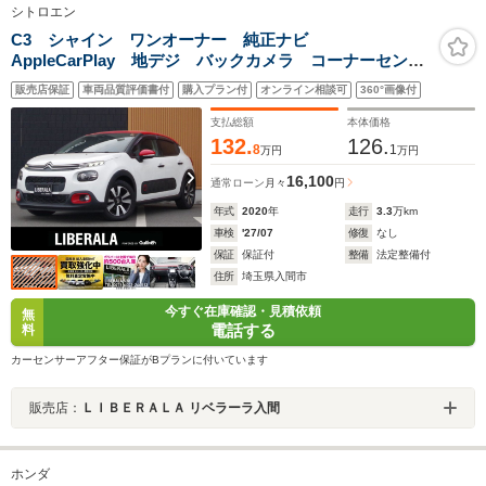
シトロエン
C3 シャイン ワンオーナー 純正ナビ
AppleCarPlay 地デジ バックカメラ コーナーセンサ
ー ドライブレコーダー HIDヘッドライト クルーズコ
販売店保証
車両品質評価書付
購入プラン付
オンライン相談可
360°画像付
ントロール 純正16インチアルミホイール ETC オー
トライト レーンキープA!!
支払総額
本体価格
132.
126.
8
1
万円
万円
16,100
通常ローン
月々
円
年式
2020
年
走行
3.3
万km
車検
'27/07
修復
なし
保証
保証付
整備
法定整備付
住所
埼玉県入間市
今すぐ在庫確認・見積依頼
無
電話する
料
カーセンサーアフター保証がBプランに付いています
販売店：
ＬＩＢＥＲＡＬＡ リベラーラ入間
ホンダ