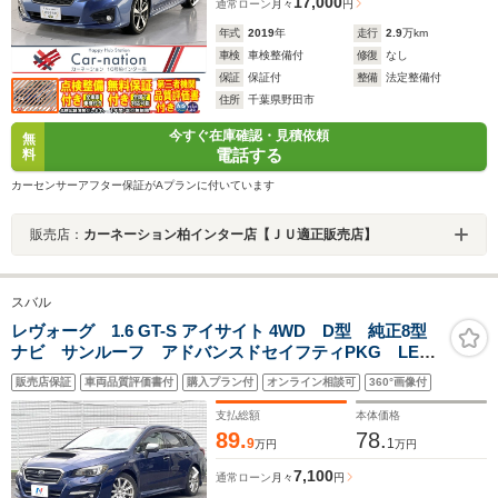
17,000
通常ローン
月々
円
年式
2019
年
走行
2.9
万km
車検
車検整備付
修復
なし
保証
保証付
整備
法定整備付
住所
千葉県野田市
今すぐ在庫確認・見積依頼
無
電話する
料
カーセンサーアフター保証がAプランに付いています
販売店：
カーネーション柏インター店【ＪＵ適正販売店】
スバル
レヴォーグ 1.6 GT-S アイサイト 4WD D型 純正8型
ナビ サンルーフ アドバンスドセイフティPKG LED
アクセサリーライナー スマートリアビューミラー
販売店保証
車両品質評価書付
購入プラン付
オンライン相談可
360°画像付
BILSTEINダンパー LEDヘッド 革巻きステアリング
スマートキー 禁煙車
支払総額
本体価格
89.
78.
9
1
万円
万円
7,100
通常ローン
月々
円