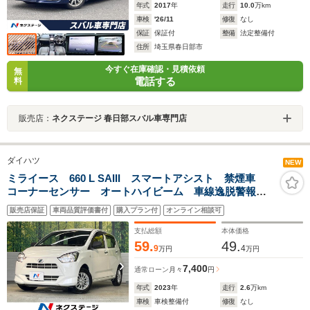
年式
2017
年
走行
10.0
万km
車検
'26/11
修復
なし
保証
保証付
整備
法定整備付
住所
埼玉県春日部市
今すぐ在庫確認・見積依頼
無
電話する
料
販売店：
ネクステージ 春日部スバル車専門店
ダイハツ
NEW
ミライース 660 L SAIII スマートアシスト 禁煙車
コーナーセンサー オートハイビーム 車線逸脱警報
オートライト CD再生
販売店保証
車両品質評価書付
購入プラン付
オンライン相談可
支払総額
本体価格
59.
49.
9
4
万円
万円
7,400
通常ローン
月々
円
年式
2023
年
走行
2.6
万km
車検
車検整備付
修復
なし