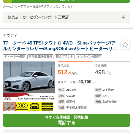
カーセンサーアフター保証がAプランに付いています
販売店：
カーセブンインポート三郷店
アウディ
TT クーペ 45 TFSI クワトロ 4WD Slineパッケージ/ア
ルカンターラレザー/Bang&Olufsen/シートヒーター/サイ
ドアシスト/マトリクスLEDヘッドライト/リヤカメラ/パド
ディーラー保証
車両品質評価書付
購入プラン付
オンライン相談可
ルシフト/クルーズコントロール/
支払総額
本体価格
512.
498.
9
0
万円
万円
43,700
残価ローン
月々
円
年式
2023
年
走行
2.5
万km
車検
'26/10
修復
なし
保証
保証付
整備
法定整備付
住所
千葉県木更津市
今すぐ在庫確認・見積依頼
電話する