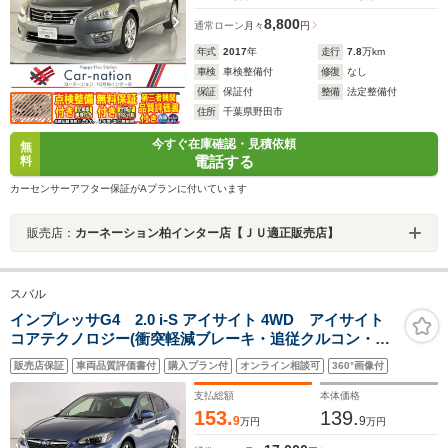
8,800
通常ローン
月々
円
年式
2017
年
走行
7.8
万km
車検
車検整備付
修復
なし
保証
保証付
整備
法定整備付
住所
千葉県野田市
今すぐ在庫確認・見積依頼
無
電話する
料
カーセンサーアフター保証がAプランに付いています
販売店：
カーネーション柏インター店【ＪＵ適正販売店】
スバル
インプレッサG4 2.0 i-S アイサイト 4WD アイサイト
コアテクノロジー(衝突軽減ブレーキ・追従クルコン・誤
発進抑制・アクティブレーンキープ)/LEDヘッドランプ/左
販売店保証
車両品質評価書付
購入プラン付
オンライン相談可
360°画像付
右独立AAC/前席パワーシート/カロッツェリアナビ/バッ
クカメラ/純正ドラレコ/ETC2.0
支払総額
本体価格
153.
139.
9
9
万円
万円