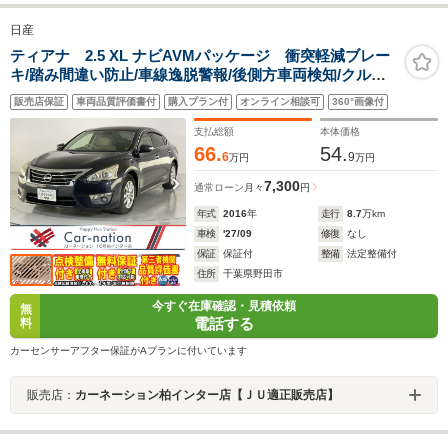
日産
ティアナ 2.5 XL ナビAVMパッケージ 衝突軽減ブレー
キ/踏み間違い防止/車線逸脱警報/後側方車両検知/クルー
ズコントロール/HIDヘッドランプ/前席パワーシート/助手
販売店保証
車両品質評価書付
購入プラン付
オンライン相談可
360°画像付
席パワーオットマン/アラウンドビュー/純正コネクトナビ/
ビルトインETC
支払総額
本体価格
66.
54.
6
9
万円
万円
7,300
通常ローン
月々
円
年式
2016
年
走行
8.7
万km
車検
'27/09
修復
なし
保証
保証付
整備
法定整備付
住所
千葉県野田市
今すぐ在庫確認・見積依頼
無
電話する
料
カーセンサーアフター保証がAプランに付いています
販売店：
カーネーション柏インター店【ＪＵ適正販売店】