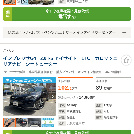
住所
東京都八王子市
今すぐ在庫確認・見積依頼
無
電話する
料
販売店：
メルセデス・ベンツ八王子サーティファイドカーセンター
スバル
インプレッサG4 2.0 i-S アイサイト ETC カロッツェ
リアナビ シートヒーター
ディーラー保証
車両品質評価書付
購入プラン付
オンライン相談可
360°画像付
支払総額
本体価格
102.
89.
1
0
万円
万円
14,800
通常ローン
月々
円
年式
2020
年
走行
6.7
万km
車検
車検整備付
修復
なし
保証
保証付
整備
法定整備付
住所
大阪府豊中市
今すぐ在庫確認・見積依頼