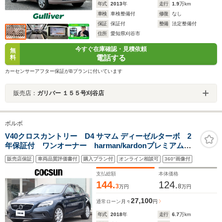
年式
2013
年
走行
1.9
万km
車検
車検整備付
修復
なし
保証
保証付
整備
法定整備付
住所
愛知県刈谷市
今すぐ在庫確認・見積依頼
無
電話する
料
カーセンサーアフター保証がBプランに付いています
販売店：
ガリバー １５５号刈谷店
ボルボ
V40クロスカントリー D4 サマム ディーゼルターボ 2
年保証付 ワンオーナー harman/kardonプレミアムオ
ーディオ ソフトベージュ本革シート パワーシート
販売店保証
車両品質評価書付
購入プラン付
オンライン相談可
360°画像付
シートヒーター モダンウッドパネル ドライブレコー
ダー ACC BLIS 禁煙車
支払総額
本体価格
144.
124.
3
8
万円
万円
27,100
通常ローン
月々
円
年式
2018
年
走行
6.7
万km