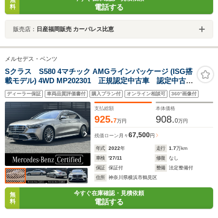
無
電話する
料
販売店：
日産福岡販売 カーパレス比恵
メルセデス・ベンツ
Sクラス S580 4マチック AMGラインパッケージ (ISG搭
載モデル) 4WD MP202301 正規認定中古車 認定中古車
保証2年付き AMGラインパッケージ パノラミックス
ディーラー保証
車両品質評価書付
購入プラン付
オンライン相談可
360°画像付
ライディングルーフ ブルメスターサラウンドサウンド
システム ACC 360°カメラ オートトランク レーダ
支払総額
本体価格
ーセーフティ LED USB
925.
908.
7
0
万円
万円
67,500
残価ローン
月々
円
年式
2022
年
走行
1.7
万km
車検
'27/11
修復
なし
保証
保証付
整備
法定整備付
住所
神奈川県横浜市鶴見区
今すぐ在庫確認・見積依頼
無
電話する
料