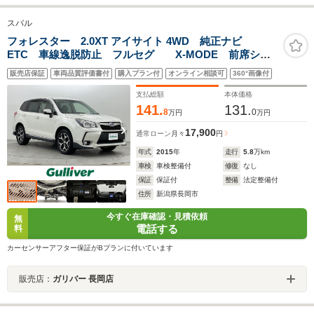
スバル
フォレスター 2.0XT アイサイト 4WD 純正ナビ
ETC 車線逸脱防止 フルセグ X-MODE 前席シー
トヒーター レーダークルーズコントロール
販売店保証
車両品質評価書付
購入プラン付
オンライン相談可
360°画像付
Bluetooth バックカメラ 衝突軽減ブレーキ
支払総額
本体価格
141.
131.
8
0
万円
万円
17,900
通常ローン
月々
円
年式
2015
年
走行
5.8
万km
車検
車検整備付
修復
なし
保証
保証付
整備
法定整備付
住所
新潟県長岡市
今すぐ在庫確認・見積依頼
無
電話する
料
カーセンサーアフター保証がBプランに付いています
販売店：
ガリバー 長岡店