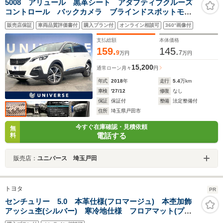
5008 アリュール 黒革シート アダプティブクルーズ
コントロール バックカメラ ブラインドスポットモニ
ター 3列シート 電動リアゲート 運転席パワーシー
販売店保証
車両品質評価書付
購入プラン付
オンライン相談可
360°画像付
ト LEDヘッドライト Bluetooth ETC
支払総額
本体価格
159.
145.
9
7
万円
万円
15,200
通常ローン
月々
円
年式
2018
年
走行
5.4
万km
車検
'27/12
修復
なし
保証
保証付
整備
法定整備付
住所
埼玉県戸田市
今すぐ在庫確認・見積依頼
無
電話する
料
販売店：
ユニバース 埼玉戸田
トヨタ
PR
センチュリー 5.0 本革仕様(フロマージュ) 本杢加飾
アッシュ杢(シルバー) 寒冷地仕様 フロアマット(プレ
ステージタイプ) 純正サイドバイザー 純正18インチ