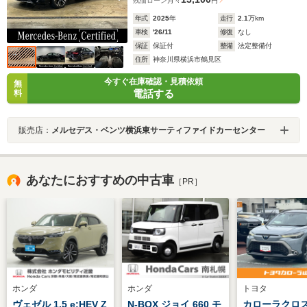
残価ローン
月々
円
年式
2025
年
走行
2.1
万km
車検
'26/11
修復
なし
保証
保証付
整備
法定整備付
住所
神奈川県横浜市鶴見区
今すぐ在庫確認・見積依頼
無
電話する
料
販売店：
メルセデス・ベンツ横浜東サーティファイドカーセンター
あなたにおすすめの中古車
［PR］
ホンダ
ホンダ
トヨタ
ヴェゼル 1.5 e:HEV Z
N-BOX ジョイ 660 モ
カローラクロス 