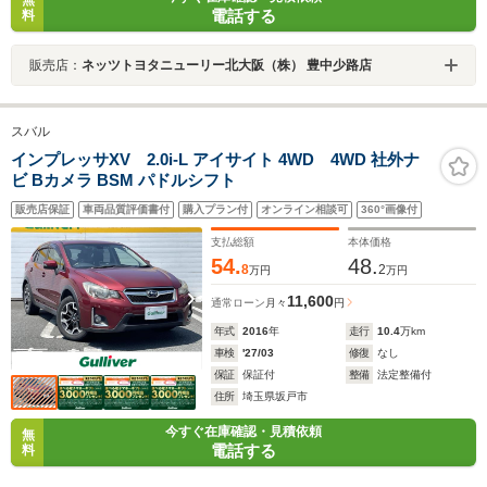
無
電話する
料
販売店：
ネッツトヨタニューリー北大阪（株） 豊中少路店
スバル
インプレッサXV 2.0i-L アイサイト 4WD 4WD 社外ナ
ビ Bカメラ BSM パドルシフト
販売店保証
車両品質評価書付
購入プラン付
オンライン相談可
360°画像付
支払総額
本体価格
54.
48.
8
2
万円
万円
11,600
通常ローン
月々
円
年式
2016
年
走行
10.4
万km
車検
'27/03
修復
なし
保証
保証付
整備
法定整備付
住所
埼玉県坂戸市
今すぐ在庫確認・見積依頼
無
電話する
料