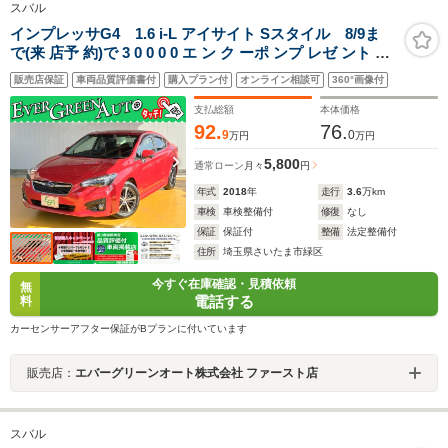
スバル
インプレッサG4 1.6 i-L アイサイト Sスタイル 8/9ま
で(来 店予 約)で 3 0 0 0 0 エ ン ク ーポ ンプ レゼ ント 禁
煙車 アイサイトVer3 純正SDナビ プッシュスタート サイ
販売店保証
車両品質評価書付
購入プラン付
オンライン相談可
360°画像付
ド/バックカメラ ブラインドスポットモニター パドルシフ
ト 電動パーキング
支払総額
本体価格
92.
76.
9
0
万円
万円
5,800
通常ローン
月々
円
年式
2018
年
走行
3.6
万km
車検
車検整備付
修復
なし
保証
保証付
整備
法定整備付
住所
埼玉県さいたま市緑区
今すぐ在庫確認・見積依頼
無
電話する
料
カーセンサーアフター保証がBプランに付いています
販売店：
エバーグリーンオート株式会社 ファースト店
スバル