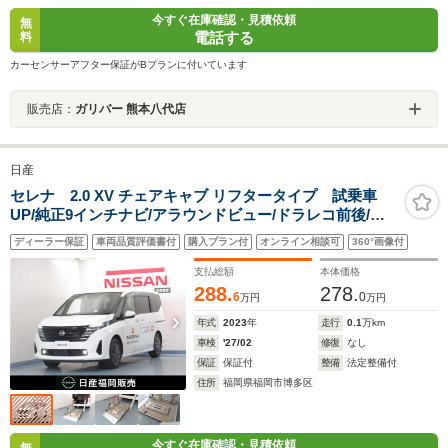
今すぐ在庫確認・見積依頼
無
電話する
料
カーセンサーアフター保証がBプランに付いています
販売店：
ガリバー 熊本八代店
日産
セレナ 2.0 XV チェアキャブ リフタータイプ 試乗車
UP/純正9インチナビ/アラウンドビュー/ドラレコ前後/両
側オートスライドドア/プロパイロット/スマ-トルームミ
ディーラー保証
車両品質評価書付
購入プラン付
オンライン相談可
360°画像付
ラ-/ETC
支払総額
本体価格
288.
278.
6
0
万円
万円
年式
2023
年
走行
0.1
万km
車検
'27/02
修復
なし
保証
保証付
整備
法定整備付
住所
福岡県福岡市博多区
今すぐ在庫確認・見積依頼