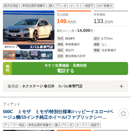
パワーシート コーナーセンサー LEDライナー スマ
販売店保証
車両品質評価書付
購入プラン付
オンライン相談可
360°画像付
ートキー LEDヘッド ETC 純正18インチアルミ
支払総額
本体価格
149.
133.
9
2
万円
万円
14,000
通常ローン
月々
円
年式
2018
年
走行
2.7
万km
車検
車検整備付
修復
なし
保証
保証付
整備
法定整備付
住所
愛知県春日井市
今すぐ在庫確認・見積依頼
無
電話する
料
販売店：
ネクステージ 春日井 スバル車専門店
フィアット
500C ミモザ ミモザ/特別仕様車/ハッピーイエロー/ベ
ージュ幌/15インチ純正ホイール/ファブリックシー
ト/ETC/純正AWあり
ディーラー保証
車両品質評価書付
購入プラン付
オンライン相談可