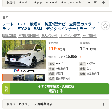
販売店：
Ａｕｄｉ Ａｐｐｒｏｖｅｄ Ａｕｔｏｍｏｂｉｌｅ 木更津
日産
ノート 1.2 X 禁煙車 純正9型ナビ 全周囲カメラ ド
ラレコ ETC2.0 BSM デジタルインナーミラー プロ
パイロット Bluetooth再生 純正16インチアルミ エマ
販売店保証
車両品質評価書付
購入プラン付
オンライン相談可
360°画像付
ージェンシーブレーキ コーナーセンサー
支払総額
本体価格
119.
105.
9
1
万円
万円
10,500
通常ローン
月々
円
年式
2021
年
走行
6.1
万km
車検
車検整備付
修復
なし
保証
保証付
整備
法定整備付
住所
愛知県岡崎市
今すぐ在庫確認・見積依頼
無
電話する
料
販売店：
ネクステージ 岡崎美合店