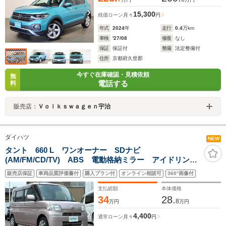
15,300
残価ローン
月々
円
年式
2024
年
走行
0.4
万km
車検
'27/08
修復
なし
保証
保証付
整備
法定整備付
住所
京都府久世郡
今すぐ在庫確認・見積依頼
無
電話する
料
販売店：
Ｖｏｌｋｓｗａｇｅｎ宇治
ダイハツ
NEW
タント 660 L ワンオーナー SDナビ
(AM/FM/CD/TV) ABS 電動格納ミラー アイドリング
ストップ キーレス スペアキー 取説 保証書
販売店保証
車両品質評価書付
購入プラン付
オンライン相談可
360°画像付
支払総額
本体価格
34
28.
8
万円
万円
4,400
通常ローン
月々
円