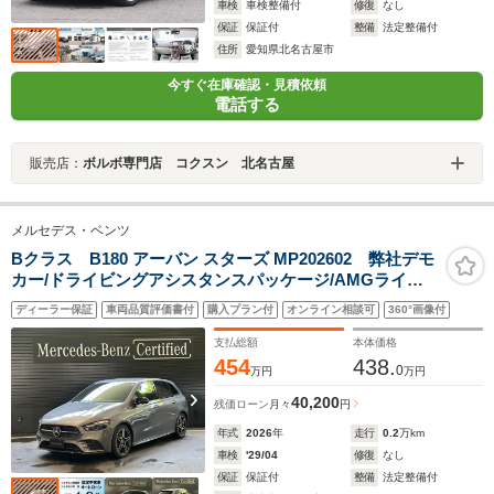
車検
車検整備付
修復
なし
保証
保証付
整備
法定整備付
住所
愛知県北名古屋市
今すぐ在庫確認・見積依頼
電話する
販売店：
ボルボ専門店 コクスン 北名古屋
メルセデス・ベンツ
Bクラス B180 アーバン スターズ MP202602 弊社デモ
カー/ドライビングアシスタンスパッケージ/AMGライン/
ナイトパッケージ/レザーARTICO・MICROCUTシート/ア
ディーラー保証
車両品質評価書付
購入プラン付
オンライン相談可
360°画像付
ドバンスドサウンドシステム/MBUX AR ナビゲーション/
フットトランクオープナー
支払総額
本体価格
454
438.
0
万円
万円
40,200
残価ローン
月々
円
年式
2026
年
走行
0.2
万km
車検
'29/04
修復
なし
保証
保証付
整備
法定整備付