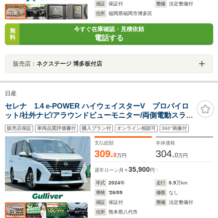
保証
保証付
整備
法定整備付
住所
福岡県福岡市博多区
今すぐ在庫確認・見積依頼
無
電話する
料
販売店：
ネクステージ 博多板付店
日産
セレナ 1.4 e-POWER ハイウェイスターV プロパイロ
ット/社外ナビ/アラウンドビューモニター/両側電動スライ
ド/ハンズフリー開閉/追従クルーズコントロール/LEDオー
販売店保証
車両品質評価書付
購入プラン付
オンライン相談可
360°画像付
トライト/デジタルインナーミラー/ETC/16AW/禁煙車
支払総額
本体価格
309.
304.
8
0
万円
万円
35,900
通常ローン
月々
円
年式
2024
年
走行
0.9
万km
車検
'26/09
修復
なし
保証
保証付
整備
法定整備付
住所
熊本県八代市