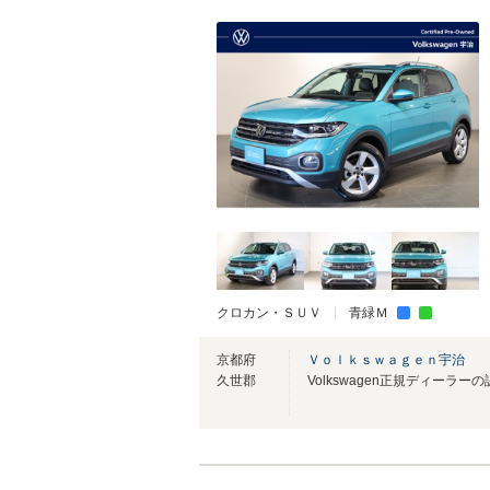
クロカン・ＳＵＶ
青緑Ｍ
京都府
Ｖｏｌｋｓｗａｇｅｎ宇治
久世郡