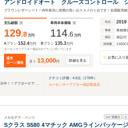
アンドロイドオート クルーズコントロール 
タート ETC
2019
年式
支払総額
車両本体価格
129
114
車検整
車検
.8
.6
万円
万円
保証付
保証
152.4
135.3
A
プラン
B
プラン
万円
万円
1300C
排気量
カーセンサーアフター保証がAプランに付いています
お気に入り
通常
13,000
詳細を見る
月々
円
ローン価格
クチコミ評価：
4.8
点（
178
件）
厳選したユーザー買取車両を展示中！！アフターケアもお任せください！
カーセンサーアフター保証取扱店
360°
画像付
オ
メルセデス・ベンツ
Sクラス S580 4マチック AMGラインパッケージ 