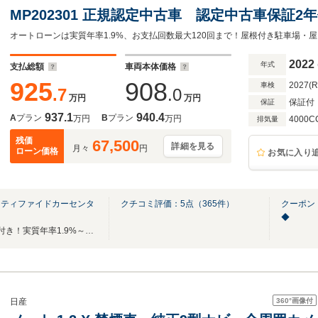
MP202301 正規認定中古車 認定中古車保証
ジ パノラミックスライディングルーフ ブル
システム ACC 360°カメラ オートトラ
2022
年式
支払総額
車両本体価格
LED USB
925
908
2027(
車検
.7
.0
万円
万円
保証付
保証
937.1
940.4
A
プラン
B
プラン
万円
万円
4000C
排気量
残価
67,500
詳細を見る
月々
円
ローン価格
お気に入り
ーティファイドカーセンタ
クチコミ評価：
5
点（
365
件）
クーポン
◆
全国ご納車可能！最低2年保証付き！実質年率1.9%～（ローン）ご案内可能でございます!
360°
画像付
日産