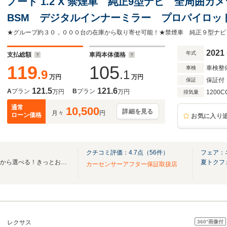
ノート 1.2 X 禁煙車 純正9型ナビ 全周囲カ
BSM デジタルインナーミラー プロパイロット B
インチアルミ エマージェンシーブレーキ コ
2021
年式
支払総額
車両本体価格
119
105
車検整
車検
.9
.1
万円
万円
保証付
保証
121.5
121.6
A
プラン
B
プラン
万円
万円
1200C
排気量
通常
10,500
詳細を見る
月々
円
ローン価格
お気に入り
クチコミ評価：
4.7
点（
56
件）
フェア：
全国ネクステージ在庫30000台から選べる！きっとお気に入りの愛車が見つかります！
夏トクフ
カーセンサーアフター保証取扱店
360°
画像付
レクサス