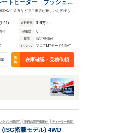
シートヒーター プッシュス
ブラウンレザーシート！内外装共に状態の良いおススメの１台です！全国販売納車OK♪ご遠方などでご来店が難しいお客様もお気軽にご相談下さい！詳しくは0120-62-1031まで！
3.6
(H31)
万km
走行距離
備付
なし
修復歴
法定整備付
整備
C
フロアMTモード付6AT
ミッション
無
在庫確認・見積依頼
追加
料
ンライン相談可
車両品質評価書付
ディーラー保証
(ISG搭載モデル) 4WD