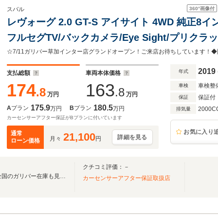
360°
画像付
スバル
レヴォーグ 2.0 GT-S アイサイト 4WD 純正8イ
フルセグTV/バックカメラ/Eye Sight/プリ
シスト/全車速追従機能付クルーズコントロール/
誤発進抑制制御
2019
年式
支払総額
車両本体価格
174
163
車検整
車検
.8
.8
万円
万円
保証付
保証
175.9
180.5
A
プラン
B
プラン
万円
万円
2000C
排気量
カーセンサーアフター保証がBプランに付いています
お気に入り
通常
21,100
詳細を見る
月々
円
ローン価格
クチコミ評価：－
無料電話は24時間ご案内！！全国のガリバー在庫も見たい方は一括照会が可能です！
カーセンサーアフター保証取扱店