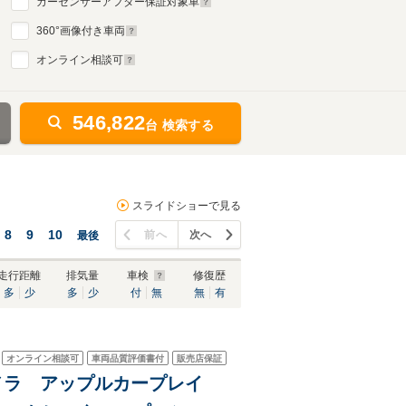
カーセンサーアフター保証対象車
360
°画像付き車両
オンライン相談可
546,822
台 検索する
スライドショーで見る
8
9
10
前へ
次へ
最後
走行距離
排気量
車検
修復歴
多
少
多
少
付
無
無
有
オンライン相談可
車両品質評価書付
販売店保証
カメラ アップルカープレイ