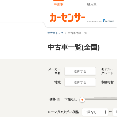
中古車
輸入車
中古車トップ
中古車情報:一覧
中古車一覧(全国)
メーカー
モデル・
選択する
車名
グレード
地域
市区町村
選択する
価格
下限なし
〜
ローン月々支払い価格