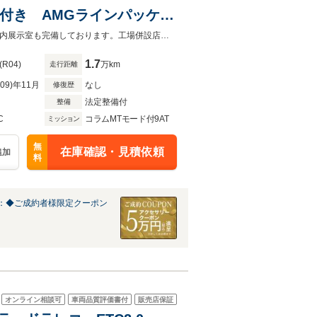
2年付き AMGラインパッケー
メスターサラウンドサウンド
オートローンは実質年率1.9%、お支払回数最大120回まで！屋根付き駐車場・屋内展示室も完備しております。工場併設店舗の為アフターフォローもお任せ下さい！
ンク レーダーセーフティ
1.7
(R04)
万km
走行距離
R09)年11月
なし
修復歴
法定整備付
整備
C
コラムMTモード付9AT
ミッション
無
在庫確認・見積依頼
追加
料
：◆ご成約者様限定クーポン
オンライン相談可
車両品質評価書付
販売店保証