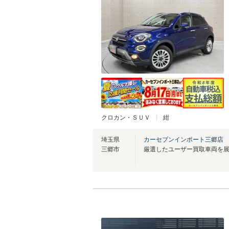
クロカン・ＳＵＶ
紺
埼玉県
カーセブンインポート三郷店
三郷市