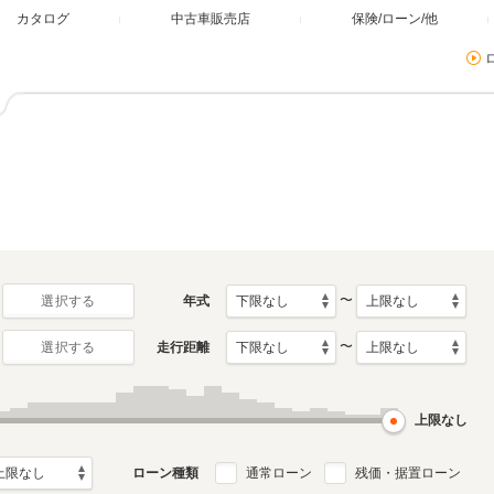
カタログ
中古車販売店
保険/ローン/他
〜
年式
選択する
〜
走行距離
選択する
上限なし
ローン種類
通常ローン
残価・据置ローン