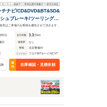
オンライン相談可
車両品質評価書付
販売店保証
ンチナビ/CD&DVD&BT&SD&
クラッシュブレーキ/ツーリングア
アクティブレーンキープ/AT
☆7/11ガリバー草加インター店グランドオープン！ご来店お待ちしています！◆販売はご来場のお客様を優先させて頂きます。◆あらかじめご確認下さい※販売は一般のお客様に限ります。
3.3
(R01)
万km
走行距離
備付
なし
修復歴
法定整備付
整備
C
フロアMTモード付CVT
ミッション
無
在庫確認・見積依頼
追加
料