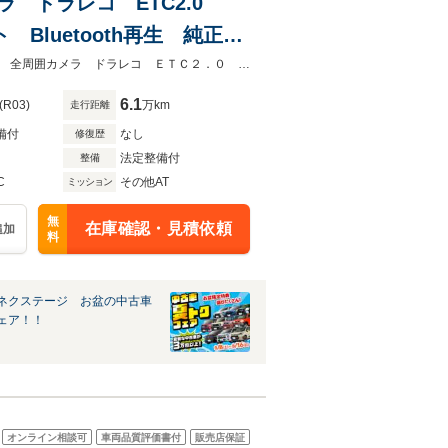
メラ ドラレコ ETC2.0
luetooth再生 純正16
ーナーセンサー
★グループ約３０，０００台の在庫から取り寄せ可能！★禁煙車 純正９型ナビ 全周囲カメラ ドラレコ ＥＴＣ２．０ ＢＳＭ デジタルインナーミラー
6.1
(R03)
万km
走行距離
備付
なし
修復歴
法定整備付
整備
C
その他AT
ミッション
無
在庫確認・見積依頼
追加
料
ネクステージ お盆の中古車
ェア！！
オンライン相談可
車両品質評価書付
販売店保証