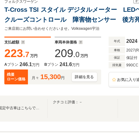
オ
フォルクスワーゲン
T-Cross TSI スタイル デジタルメーター 
クルーズコントロール 障害物センサー 後方
ト 純正アルミホイール Discover Proパッ
ご来店前にお問い合わせくださいませ。Volkswagen宇治
2024
年式
支払総額
車両本体価格
223
209
2027(
車検
.7
.0
万円
万円
保証付
保証
246.1
241.6
A
プラン
B
プラン
万円
万円
990CC
排気量
残価
15,300
詳細を見る
月々
円
ローン価格
お気に入り
クチコミ評価：－
Volkswagen正規ディーラーの認定中古車はこちらです！