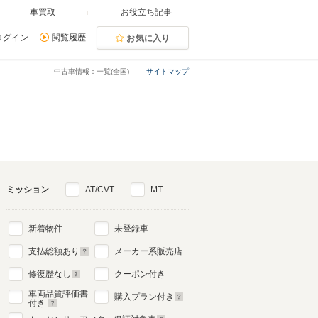
車買取
お役立ち記事
ログイン
閲覧履歴
お気に入り
中古車情報：一覧(全国)
サイトマップ
ミッション
AT/CVT
MT
新着物件
未登録車
支払総額あり
メーカー系販売店
修復歴なし
クーポン付き
車両品質評価書
購入プラン付き
付き