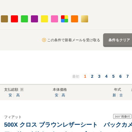
この条件で新着メールを受け取る
条件をクリア
1
2
3
4
5
6
7
最初
支払総額
本体価格
年式
安
高
安
高
新
古
360°
画像付
フィアット
500X クロス ブラウンレザーシート バック