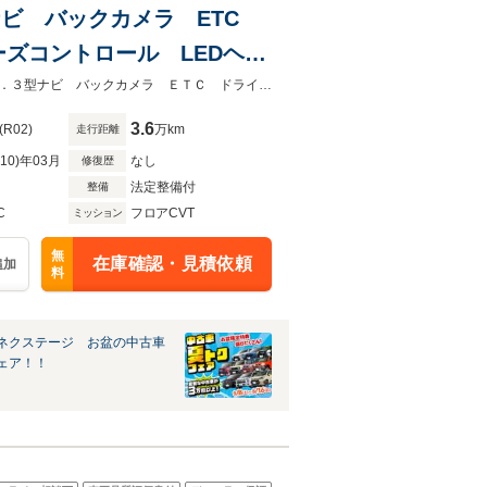
3型ナビ バックカメラ ETC
ズコントロール LEDヘッ
★グループ約３０，０００台の在庫から取り寄せ可能！★禁煙車 メーカー１０．３型ナビ バックカメラ ＥＴＣ ドライブレコーダー 衝突軽減
3.6
(R02)
万km
走行距離
R10)年03月
なし
修復歴
法定整備付
整備
C
フロアCVT
ミッション
無
在庫確認・見積依頼
追加
料
ネクステージ お盆の中古車
ェア！！