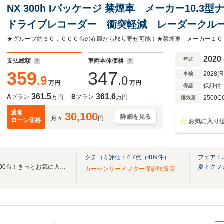
NX 300h Iパッケージ 禁煙車 メーカー10.
ドライブレコーダー 衝突軽減 レーダークルー
ドライト シートヒーター パワーバックドア
2020
年式
支払総額
車両本体価格
359
347
2028(
車検
.9
.0
万円
万円
保証付
保証
361.5
361.6
A
プラン
B
プラン
万円
万円
2500C
排気量
通常
30,100
詳細を見る
月々
円
ローン価格
お気に入り
クチコミ評価：
4.7
点（
409
件）
フェア：
「全国ネクステージ総在庫30000台！きっとお気に入りの愛車が見つかります！」
夏トクフ
カーセンサーアフター保証取扱店