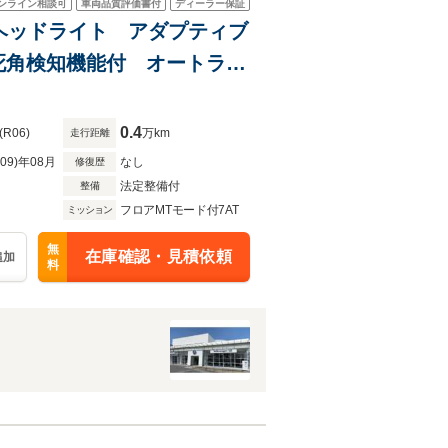
ンライン相談可
車両品質評価書付
ディーラー保証
LEDヘッドライト アダプティブ
死角検知機能付 オートライ
ケージ
0.4
(R06)
万km
走行距離
R09)年08月
なし
修復歴
法定整備付
整備
フロアMTモード付7AT
ミッション
無
在庫確認・見積依頼
追加
料