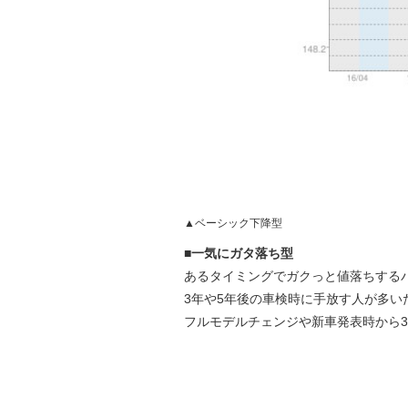
▲ベーシック下降型
■一気にガタ落ち型
あるタイミングでガクっと値落ちする
3年や5年後の車検時に手放す人が多
フルモデルチェンジや新車発表時から