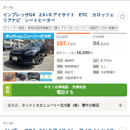
スバル
インプレッサG4 2.0 i-S アイサイト ETC カロッツェ
リアナビ シートヒーター
ディーラー保証
車両品質評価書付
購入プラン付
オンライン相談可
360°画像付
支払総額
本体価格
107.
94.
7
6
万円
万円
16,200
通常ローン
月々
円
年式
2020
年
走行
6.7
万km
車検
車検整備付
修復
なし
保証
保証付
整備
法定整備付
住所
大阪府豊中市
今すぐ在庫確認・見積依頼
無
電話する
料
販売店：
ネッツトヨタニューリー北大阪（株） 豊中少路店
スバル