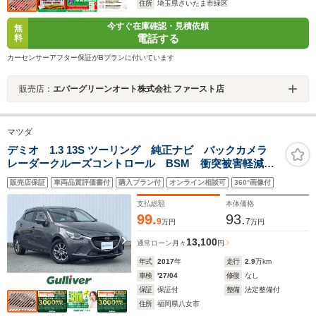
住所
埼玉県さいたま市緑区
今すぐ在庫確認・見積依頼
無
電話する
料
カーセンサーアフター保証がBプランに付いています
販売店：
エバーグリーンオート株式会社 ファースト店
マツダ
デミオ 1.3 13S ツーリング 純正ナビ バックカメラ
レーダークルーズコントロール BSM 衝突被害軽減シ
ステム LDA アイドリングストップ コーナーセンサ
販売店保証
車両品質評価書付
購入プラン付
オンライン相談可
360°画像付
ー ETC HUD シートヒーター ステアリングスイッ
チ LEDヘッド
支払総額
本体価格
99.
93.
9
7
万円
万円
13,100
通常ローン
月々
円
年式
2017
年
走行
2.9
万km
車検
'27/04
修復
なし
保証
保証付
整備
法定整備付
住所
福岡県八女市