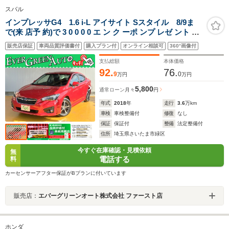
スバル
インプレッサG4 1.6 i-L アイサイト Sスタイル 8/9ま
で(来 店予 約)で 3 0 0 0 0 エ ン ク ーポ ンプ レゼ ント 禁
煙車 アイサイトVer3 純正SDナビ プッシュスタート サイ
販売店保証
車両品質評価書付
購入プラン付
オンライン相談可
360°画像付
ド/バックカメラ ブラインドスポットモニター パドルシフ
ト 電動パーキング
支払総額
本体価格
92.
76.
9
0
万円
万円
5,800
通常ローン
月々
円
年式
2018
年
走行
3.6
万km
車検
車検整備付
修復
なし
保証
保証付
整備
法定整備付
住所
埼玉県さいたま市緑区
今すぐ在庫確認・見積依頼
無
電話する
料
カーセンサーアフター保証がBプランに付いています
販売店：
エバーグリーンオート株式会社 ファースト店
ホンダ