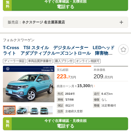
今すぐ在庫確認・見積依頼
無
電話する
料
販売店：
ネクステージ 名古屋茶屋店
フォルクスワーゲン
T-Cross TSI スタイル デジタルメーター LEDヘッド
ライト アダプティブクルーズコントロール 障害物セ
ンサー 後方死角検知機能付 オートライト 純正アル
ディーラー保証
車両品質評価書付
購入プラン付
オンライン相談可
ミホイール Discover Proパッケージ
支払総額
本体価格
223.
209.
7
0
万円
万円
15,300
残価ローン
月々
円
年式
2024
年
走行
0.4
万km
車検
'27/08
修復
なし
保証
保証付
整備
法定整備付
住所
京都府久世郡
今すぐ在庫確認・見積依頼
無
電話する
料