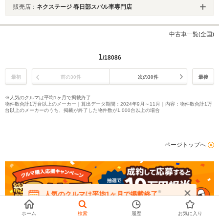
販売店：
ネクステージ 春日部スバル車専門店
中古車一覧(全国)
1
/18086
最初
前の30件
次の30件
最後
※人気のクルマは平均1ヶ月で掲載終了
物件数合計1万台以上のメーカー｜算出データ期間：2024年9月～11月｜内容：物件数合計1万
台以上のメーカーのうち、掲載が終了した物件数が1,000台以上の場合
ページトップへ
※
人気のクルマは平均1ヶ月で掲載終了
在庫が無くなる前にお問い合わせください
ホーム
検索
履歴
お気に入り