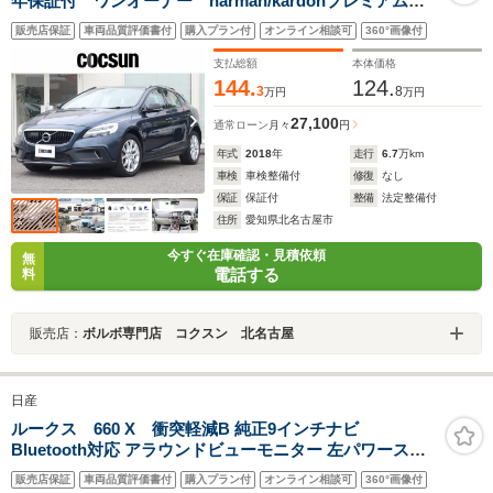
年保証付 ワンオーナー harman/kardonプレミアムオ
ーディオ ソフトベージュ本革シート パワーシート
販売店保証
車両品質評価書付
購入プラン付
オンライン相談可
360°画像付
シートヒーター モダンウッドパネル ドライブレコー
ダー ACC BLIS 禁煙車
支払総額
本体価格
144.
124.
3
8
万円
万円
27,100
通常ローン
月々
円
年式
2018
年
走行
6.7
万km
車検
車検整備付
修復
なし
保証
保証付
整備
法定整備付
住所
愛知県北名古屋市
今すぐ在庫確認・見積依頼
無
電話する
料
販売店：
ボルボ専門店 コクスン 北名古屋
日産
ルークス 660 X 衝突軽減B 純正9インチナビ
Bluetooth対応 アラウンドビューモニター 左パワースラ
イドドア スマートキー プッシュスタート アイドリングス
販売店保証
車両品質評価書付
購入プラン付
オンライン相談可
360°画像付
トップ ステアリングスイッチ タッチパネルオートエアコ