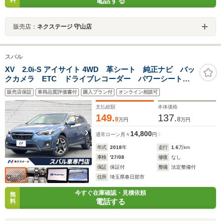
電話する
料
販売店：
ネクステージ 守山店
スバル
XV 2.0i-S アイサイト 4WD 革シート 純正ナビ バッ
クカメラ ETC ドライブレコーダー パワーシート
シートヒーター 純正18インチアルミホイール LEDヘ
販売店保証
車両品質評価書付
購入プラン付
オンライン相談可
ッドライト キーレスアクセス プッシュスタート 禁
煙車
支払総額
本体価格
149.
137.
9
8
万円
万円
14,800
通常ローン
月々
円
年式
2018
年
走行
1.6
万km
車検
'27/08
修復
なし
保証
保証付
整備
法定整備付
住所
埼玉県春日部市
今すぐ在庫確認・見積依頼
無
電話する
料