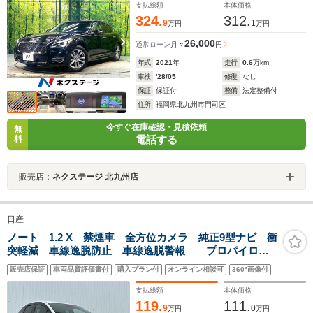
ミ
支払総額
本体価格
324.
312.
9
1
万円
万円
26,000
通常ローン
月々
円
年式
2021
年
走行
0.6
万km
車検
'28/05
修復
なし
保証
保証付
整備
法定整備付
住所
福岡県北九州市門司区
今すぐ在庫確認・見積依頼
無
電話する
料
販売店：
ネクステージ 北九州店
日産
ノート 1.2 X 禁煙車 全方位カメラ 純正9型ナビ 衝
突軽減 車線逸脱防止 車線逸脱警報 プロパイロッ
ト ビルトインETC BSM LEDヘッドライト 電動パ
販売店保証
車両品質評価書付
購入プラン付
オンライン相談可
360°画像付
ーキングブレーキ/オートブレーキホールド 本革巻ハン
ドル
支払総額
本体価格
119.
111.
9
0
万円
万円