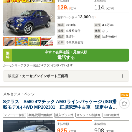
支払総額
本体価格
129.
114.
8
6
万円
万円
13,000
通常ローン
月々
円
年式
2019
年
走行
3.6
万km
車検
車検整備付
修復
なし
保証
保証付
整備
法定整備付
住所
埼玉県三郷市
今すぐ在庫確認・見積依頼
無
電話する
料
カーセンサーアフター保証がAプランに付いています
販売店：
カーセブンインポート三郷店
メルセデス・ベンツ
NEW
Sクラス S580 4マチック AMGラインパッケージ (ISG搭
載モデル) 4WD MP202301 正規認定中古車 認定中古車
保証2年付き AMGラインパッケージ パノラミックス
ディーラー保証
車両品質評価書付
購入プラン付
オンライン相談可
360°画像付
ライディングルーフ ブルメスターサラウンドサウンド
システム ACC 360°カメラ オートトランク レーダ
支払総額
本体価格
ーセーフティ LED USB
925.
908.
7
0
万円
万円