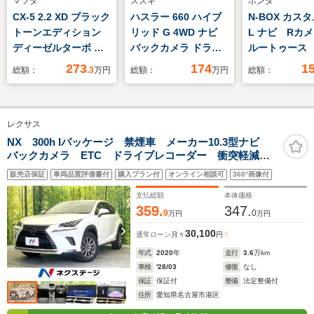
マツダ
スズキ
ホンダ
CX-5 2.2 XD ブラック
ハスラー 660 ハイブ
N-BOX カスタ
トーンエディション
リッド G 4WD ナビ
L ナビ Rカ
ディーゼルターボ マ
バックカメラ ドライ
ルートゥース
ツダ認定中古車
ブレコーダー ETC ア
グ
273
174
1
総額：
.3
万円
総額：
万円
総額：
ダプティブクルーズコ
ントロール 横滑り防
止装置 レーンキープ
レクサス
アシスト 衝突被害軽
減ブレーキ
NX 300h Iパッケージ 禁煙車 メーカー10.3型ナビ
バックカメラ ETC ドライブレコーダー 衝突軽減
レーダークルーズコントロール LEDヘッドライト シ
販売店保証
車両品質評価書付
購入プラン付
オンライン相談可
360°画像付
ートヒーター パワーバックドア
支払総額
本体価格
359.
347.
9
0
万円
万円
30,100
通常ローン
月々
円
年式
2020
年
走行
3.6
万km
車検
'28/03
修復
なし
保証
保証付
整備
法定整備付
住所
愛知県名古屋市港区