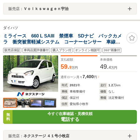
販売店：
Ｖｏｌｋｓｗａｇｅｎ宇治
ダイハツ
ミライース 660 L SAIII 禁煙車 SDナビ バックカメ
ラ 衝突被害軽減システム コーナーセンサー 車線逸
脱警報 オートライト Bluetooth
販売店保証
車両品質評価書付
購入プラン付
オンライン相談可
360°画像付
支払総額
本体価格
59.
49.
9
4
万円
万円
7,400
通常ローン
月々
円
年式
2021
年
走行
1.2
万km
車検
車検整備付
修復
なし
保証
保証付
整備
法定整備付
住所
愛知県小牧市
今すぐ在庫確認・見積依頼
無
電話する
料
販売店：
ネクステージ ４１号小牧店