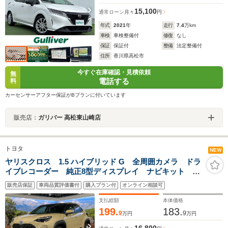
15,100
通常ローン
月々
円
年式
2021
年
走行
7.4
万km
車検
車検整備付
修復
なし
保証
保証付
整備
法定整備付
住所
香川県高松市
今すぐ在庫確認・見積依頼
無
電話する
料
カーセンサーアフター保証がBプランに付いています
販売店：
ガリバー 高松東山崎店
トヨタ
NEW
ヤリスクロス 1.5 ハイブリッド G 全周囲カメラ ドラ
イブレコーダー 純正8型ディスプレイ ナビキット オ
ートハイビーム レーダークルーズ オートライト ス
販売店保証
車両品質評価書付
購入プラン付
オンライン相談可
マートキー オートライト ETC オートエアコン
bluetooth フルセグ
支払総額
本体価格
199.
183.
9
9
万円
万円
16,800