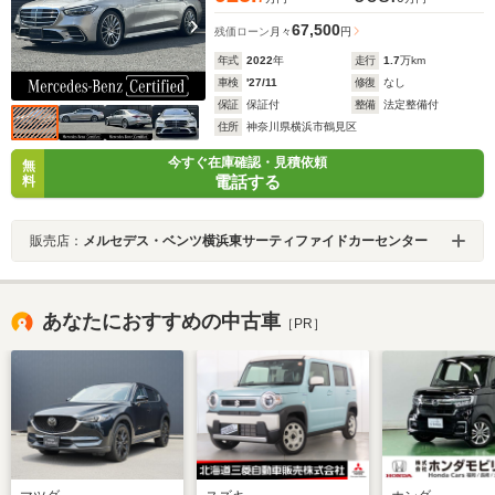
67,500
残価ローン
月々
円
年式
2022
年
走行
1.7
万km
車検
'27/11
修復
なし
保証
保証付
整備
法定整備付
住所
神奈川県横浜市鶴見区
今すぐ在庫確認・見積依頼
無
電話する
料
販売店：
メルセデス・ベンツ横浜東サーティファイドカーセンター
あなたにおすすめの中古車
［PR］