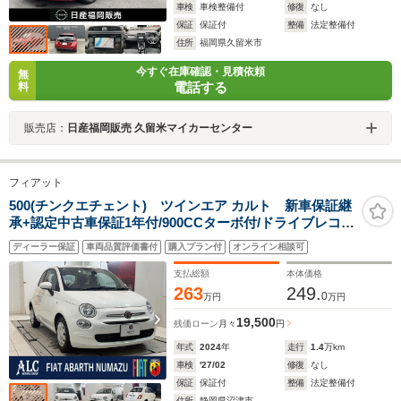
車検
車検整備付
修復
なし
保証
保証付
整備
法定整備付
住所
福岡県久留米市
今すぐ在庫確認・見積依頼
無
電話する
料
販売店：
日産福岡販売 久留米マイカーセンター
フィアット
500(チンクエチェント) ツインエア カルト 新車保証継
承+認定中古車保証1年付/900CCターボ付/ドライブレコー
ダー/ETC/禁煙車/1オーナー
ディーラー保証
車両品質評価書付
購入プラン付
オンライン相談可
支払総額
本体価格
263
249.
0
万円
万円
19,500
残価ローン
月々
円
年式
2024
年
走行
1.4
万km
車検
'27/02
修復
なし
保証
保証付
整備
法定整備付
住所
静岡県沼津市