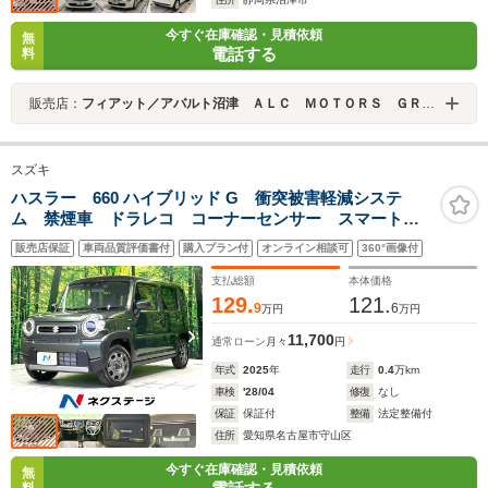
今すぐ在庫確認・見積依頼
無
電話する
料
販売店：
フィアット／アバルト沼津 ＡＬＣ ＭＯＴＯＲＳ ＧＲＯＵＰ
スズキ
ハスラー 660 ハイブリッド G 衝突被害軽減システ
ム 禁煙車 ドラレコ コーナーセンサー スマートキ
ー LEDヘッド ETC 車線逸脱警報 オートライト
販売店保証
車両品質評価書付
購入プラン付
オンライン相談可
360°画像付
オートエアコン Bluetooth CD DVD再生 電動格納
ミラー
支払総額
本体価格
129.
121.
9
6
万円
万円
11,700
通常ローン
月々
円
年式
2025
年
走行
0.4
万km
車検
'28/04
修復
なし
保証
保証付
整備
法定整備付
住所
愛知県名古屋市守山区
今すぐ在庫確認・見積依頼
無