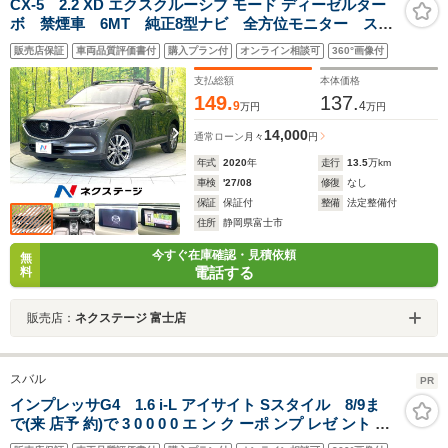
CX-5 2.2 XD エクスクルーシブ モード ディーゼルター
ボ 禁煙車 6MT 純正8型ナビ 全方位モニター スマ
ートシティブレーキ レーダークルーズ BOSEサウン
販売店保証
車両品質評価書付
購入プラン付
オンライン相談可
360°画像付
ド シートヒーター ベンチレーション ETC ドラレ
コ ステアリングヒーター LEDヘッド
支払総額
本体価格
149.
137.
9
4
万円
万円
14,000
通常ローン
月々
円
年式
2020
年
走行
13.5
万km
車検
'27/08
修復
なし
保証
保証付
整備
法定整備付
住所
静岡県富士市
今すぐ在庫確認・見積依頼
無
電話する
料
販売店：
ネクステージ 富士店
スバル
PR
インプレッサG4 1.6 i-L アイサイト Sスタイル 8/9ま
で(来 店予 約)で 3 0 0 0 0 エ ン ク ーポ ンプ レゼ ント 禁
煙車 アイサイトVer3 純正SDナビ プッシュスタート サイ