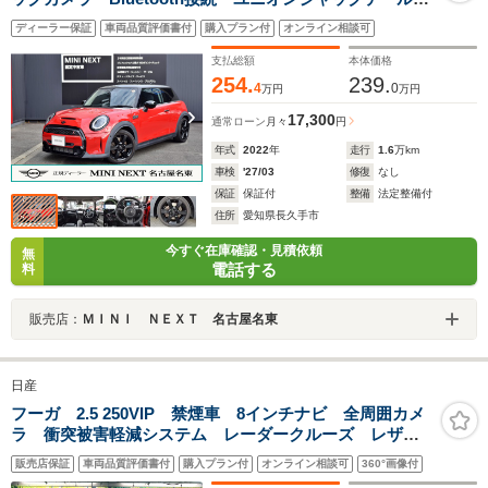
ンプ・オットマン・オートワイパー・アイドリングスト
ディーラー保証
車両品質評価書付
購入プラン付
オンライン相談可
ップ・クルーズコントロール
支払総額
本体価格
254.
239.
4
0
万円
万円
17,300
通常ローン
月々
円
年式
2022
年
走行
1.6
万km
車検
'27/03
修復
なし
保証
保証付
整備
法定整備付
住所
愛知県長久手市
今すぐ在庫確認・見積依頼
無
電話する
料
販売店：
ＭＩＮＩ ＮＥＸＴ 名古屋名東
日産
フーガ 2.5 250VIP 禁煙車 8インチナビ 全周囲カメ
ラ 衝突被害軽減システム レーダークルーズ レザー
シート 前席シートヒーター ドラレコ コーナーセン
販売店保証
車両品質評価書付
購入プラン付
オンライン相談可
360°画像付
サー LEDヘッド ビルトインETC 純正18インチアル