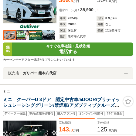
8
0
万円
万円
35,900
通常ローン
月々
円
年式
2024
年
走行
0.9
万km
車検
'26/09
修復
なし
保証
保証付
整備
法定整備付
住所
熊本県八代市
今すぐ在庫確認・見積依頼
無
電話する
料
カーセンサーアフター保証がBプランに付いています
販売店：
ガリバー 熊本八代店
ミニ
ミニ クーパーD 3ドア 認定中古車/5DOOR/ブリティッ
シュレーシンググリーン/禁煙車/アダプティブクルーズコ
ントロール/衝突軽減ブレーキ/純正ナビゲーション/純正バ
ディーラー保証
車両品質評価書付
購入プラン付
オンライン相談可
360°画像付
ックカメラ
支払総額
本体価格
143.
125.
3
0
万円
万円