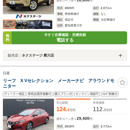
通常ローン
月々
円
年式
2023
年
走行
2.0
万km
車検
車検整備付
修復
なし
保証
保証付
整備
法定整備付
住所
愛知県豊川市
今すぐ在庫確認・見積依頼
無
電話する
料
販売店：
ネクステージ 豊川店
日産
リーフ X Vセレクション メーカーナビ アラウンドモ
ニター
ディーラー保証
車両品質評価書付
購入プラン付
オンライン相談可
360°画像付
支払総額
本体価格
124.
112.
6
0
万円
万円
29,400
通常ローン
月々
円
年式
2019
年
走行
2.7
万km