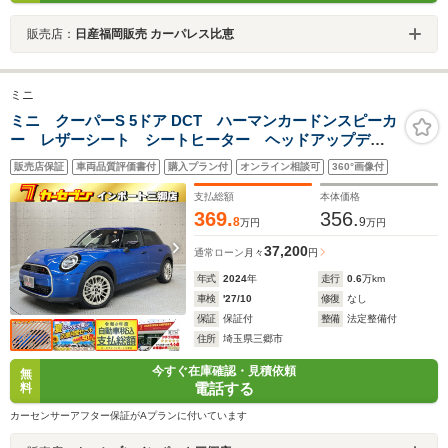
販売店：
日産福岡販売 カーパレス比恵
ミニ
ミニ クーパーS 5ドア DCT ハーマンカードンスピーカ
ー レザーシート シートヒーター ヘッドアップディ
スプレイ アダクティブクルーズコントロール バック
販売店保証
車両品質評価書付
購入プラン付
オンライン相談可
360°画像付
カメラ ブラインドスポットモニター レーンキープア
シスト
支払総額
本体価格
369.
356.
8
9
万円
万円
37,200
通常ローン
月々
円
年式
2024
年
走行
0.6
万km
車検
'27/10
修復
なし
保証
保証付
整備
法定整備付
住所
埼玉県三郷市
今すぐ在庫確認・見積依頼
無
電話する
料
カーセンサーアフター保証がAプランに付いています