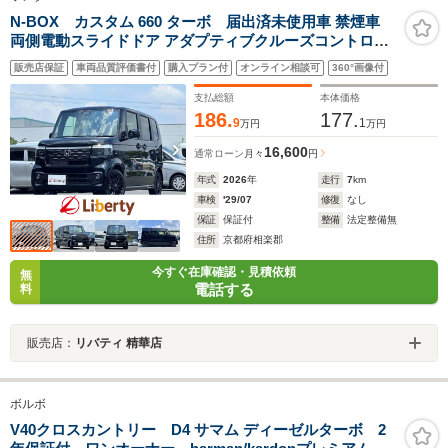
N-BOX カスタム 660 ターボ 届出済未使用車 禁煙車
両側電動スライドドア アダプティブクルーズコントロー
ル 衝突被害軽減ブレーキ LEDヘッドライト 純正アルミホ
販売店保証
車両品質評価書付
購入プラン付
オンライン相談可
360°画像付
イール 電動パーキングブレーキ オートブレーキホールド
シートヒーター
支払総額
本体価格
186.
177.
9
1
万円
万円
16,600
通常ローン
月々
円
年式
2026
年
走行
7
km
車検
'29/07
修復
なし
保証
保証付
整備
法定整備無
住所
京都府相楽郡
今すぐ在庫確認・見積依頼
無
電話する
料
販売店：
リバティ 精華店
ボルボ
V40クロスカントリー D4 サマム ディーゼルターボ 2