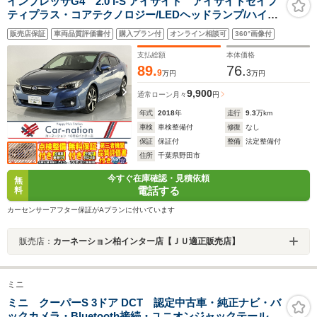
インプレッサG4 2.0 i-S アイサイト アイサイトセイフ
ティプラス・コアテクノロジー/LEDヘッドランプ/ハイビ
ームアシスト/後側方警戒/前席パワーシート/サイド・バッ
販売店保証
車両品質評価書付
購入プラン付
オンライン相談可
360°画像付
クカメラ/純正DIATONEビルトインナビ/ETC2.0/純正ドラ
レコ
支払総額
本体価格
89.
76.
9
3
万円
万円
9,900
通常ローン
月々
円
年式
2018
年
走行
9.3
万km
車検
車検整備付
修復
なし
保証
保証付
整備
法定整備付
住所
千葉県野田市
今すぐ在庫確認・見積依頼
無
電話する
料
カーセンサーアフター保証がAプランに付いています
販売店：
カーネーション柏インター店【ＪＵ適正販売店】
ミニ
ミニ クーパーS 3ドア DCT 認定中古車・純正ナビ・バ
ックカメラ・Bluetooth接続・ユニオンジャックテールラ