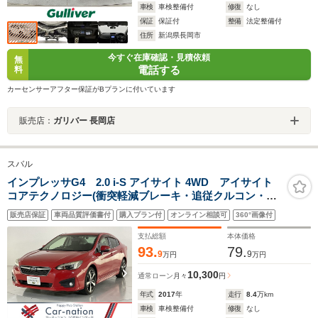
車検
車検整備付
修復
なし
保証
保証付
整備
法定整備付
住所
新潟県長岡市
今すぐ在庫確認・見積依頼
無
電話する
料
カーセンサーアフター保証がBプランに付いています
販売店：
ガリバー 長岡店
スバル
インプレッサG4 2.0 i-S アイサイト 4WD アイサイト
コアテクノロジー(衝突軽減ブレーキ・追従クルコン・誤
発進抑制・レーンキープ)/ステア連動LEDヘッドランプ/左
販売店保証
車両品質評価書付
購入プラン付
オンライン相談可
360°画像付
右独立AAC/前席パワーシート/KENWOODナビ/ドラレ
コ/ETC2.0/バックカメラ
支払総額
本体価格
93.
79.
9
9
万円
万円
10,300
通常ローン
月々
円
年式
2017
年
走行
8.4
万km
車検
車検整備付
修復
なし