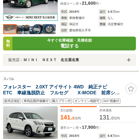
21,600
残価ローン
月々
円
年式
2019
年
走行
3.0
万km
車検
車検整備付
修復
なし
保証
保証付
整備
法定整備付
住所
愛知県長久手市
今すぐ在庫確認・見積依頼
無
電話する
料
販売店：
ＭＩＮＩ ＮＥＸＴ 名古屋名東
スバル
フォレスター 2.0XT アイサイト 4WD 純正ナビ
ETC 車線逸脱防止 フルセグ X-MODE 前席シー
トヒーター レーダークルーズコントロール
販売店保証
車両品質評価書付
購入プラン付
オンライン相談可
360°画像付
Bluetooth バックカメラ 衝突軽減ブレーキ
支払総額
本体価格
141.
131.
8
0
万円
万円
17,900
通常ローン
月々
円
年式
2015
年
走行
5.8
万km