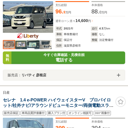
ン 電動格納ミラー
支払総額
本体価格
96.
88.
9
0
万円
万円
14,600
通常ローン
月々
円
年式
2021
年
走行
4.5
万km
車検
車検整備付
修復
なし
保証
保証付
整備
法定整備付
住所
滋賀県彦根市
今すぐ在庫確認・見積依頼
無
電話する
料
販売店：
リバティ 彦根店
日産
セレナ 1.4 e-POWER ハイウェイスターV プロパイロ
ット/社外ナビ/アラウンドビューモニター/両側電動スライ
ド/ハンズフリー開閉/追従クルーズコントロール/LEDオー
販売店保証
車両品質評価書付
購入プラン付
オンライン相談可
360°画像付
トライト/デジタルインナーミラー/ETC/16AW/禁煙車
支払総額
本体価格
309.
304.