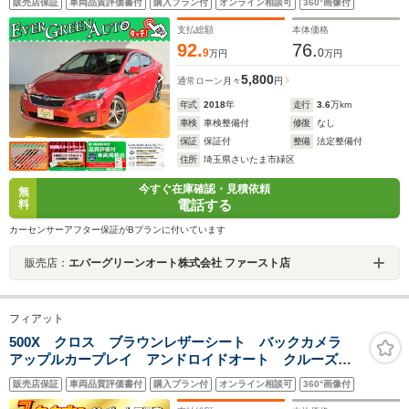
販売店保証
車両品質評価書付
購入プラン付
オンライン相談可
360°画像付
ド/バックカメラ ブラインドスポットモニター パドルシフ
ト 電動パーキング
支払総額
本体価格
92.
76.
9
0
万円
万円
5,800
通常ローン
月々
円
年式
2018
年
走行
3.6
万km
車検
車検整備付
修復
なし
保証
保証付
整備
法定整備付
住所
埼玉県さいたま市緑区
今すぐ在庫確認・見積依頼
無
電話する
料
カーセンサーアフター保証がBプランに付いています
販売店：
エバーグリーンオート株式会社 ファースト店
フィアット
500X クロス ブラウンレザーシート バックカメラ
アップルカープレイ アンドロイドオート クルーズコ
ントロール シートヒーター プッシュスタート ETC
販売店保証
車両品質評価書付
購入プラン付
オンライン相談可
360°画像付