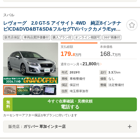
スバル
レヴォーグ 2.0 GT-S アイサイト 4WD 純正8インチナ
ビ/CD&DVD&BT&SD&フルセグTV/バックカメラ/Eye
Sight/プリクラッシュブレーキ/ツーリングアシスト/全車
販売店保証
車両品質評価書付
購入プラン付
オンライン相談可
360°画像付
速追従機能付クルーズコントロール/アクティブレーンキ
ープ/AT誤発進抑制制御
支払総額
本体価格
179.
168.
8
7
万円
万円
21,800
通常ローン
月々
円
年式
2019
年
走行
3.3
万km
車検
車検整備付
修復
なし
保証
保証付
整備
法定整備付
住所
埼玉県草加市
今すぐ在庫確認・見積依頼
無
電話する
料
カーセンサーアフター保証がBプランに付いています
販売店：
ガリバー 草加インター店