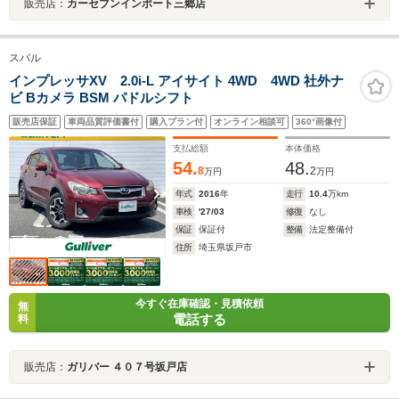
販売店：
カーセブンインポート三郷店
スバル
インプレッサXV 2.0i-L アイサイト 4WD 4WD 社外ナ
ビ Bカメラ BSM パドルシフト
販売店保証
車両品質評価書付
購入プラン付
オンライン相談可
360°画像付
支払総額
本体価格
54.
48.
8
2
万円
万円
年式
2016
年
走行
10.4
万km
車検
'27/03
修復
なし
保証
保証付
整備
法定整備付
住所
埼玉県坂戸市
今すぐ在庫確認・見積依頼
無
電話する
料
販売店：
ガリバー ４０７号坂戸店