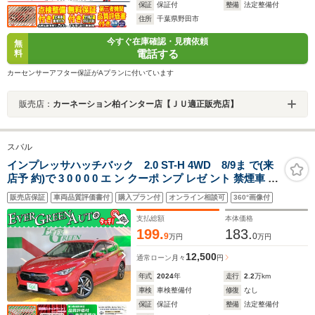
保証
保証付
整備
法定整備付
住所
千葉県野田市
今すぐ在庫確認・見積依頼
無
電話する
料
カーセンサーアフター保証がAプランに付いています
販売店：
カーネーション柏インター店【ＪＵ適正販売店】
スバル
インプレッサハッチバック 2.0 ST-H 4WD 8/9ま で(来
店予 約)で 3 0 0 0 0 エ ン クーポ ンプ レゼ ント 禁煙車 新
世代アイサイト 全周囲モニター 純正メモリナビ シートヒ
販売店保証
車両品質評価書付
購入プラン付
オンライン相談可
360°画像付
ーター ETC2.0 Bluetooth パワーシート 電動パーキング
アルミペダル LEDライト
支払総額
本体価格
199.
183.
9
0
万円
万円
12,500
通常ローン
月々
円
年式
2024
年
走行
2.2
万km
車検
車検整備付
修復
なし
保証
保証付
整備
法定整備付