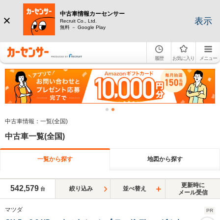
中古車情報カーセンサー
表示
Recruit Co., Ltd.
無料 － Google Play
履歴
お気に入り
メニュー
中古車情報：一覧(全国)
中古車一覧(全国)
一覧から探す
地図から探す
更新時に
542,579
絞り込み
並べ替え
台
メール受信
マツダ
PR