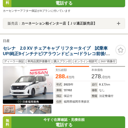
電話する
料
カーセンサーアフター保証がAプランに付いています
販売店：
カーネーション柏インター店【ＪＵ適正販売店】
日産
セレナ 2.0 XV チェアキャブ リフタータイプ 試乗車
UP/純正9インチナビ/アラウンドビュー/ドラレコ前後/両
側オートスライドドア/プロパイロット/スマ-トルームミ
ディーラー保証
車両品質評価書付
購入プラン付
オンライン相談可
360°画像付
ラ-/ETC
支払総額
本体価格
288.
278.
6
0
万円
万円
年式
2023
年
走行
0.1
万km
車検
'27/02
修復
なし
保証
保証付
整備
法定整備付
住所
福岡県福岡市博多区
今すぐ在庫確認・見積依頼
無
電話する
料