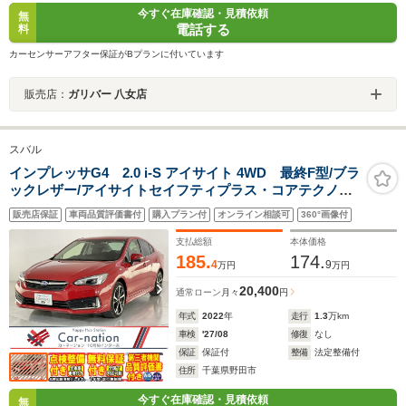
今すぐ在庫確認・見積依頼
無
電話する
料
カーセンサーアフター保証がBプランに付いています
販売店：
ガリバー 八女店
スバル
インプレッサG4 2.0 i-S アイサイト 4WD 最終F型/ブラ
ックレザー/アイサイトセイフティプラス・コアテクノロ
ジー/アダプティブドライビングビーム/前席パワーシー
販売店保証
車両品質評価書付
購入プラン付
オンライン相談可
360°画像付
ト・シートヒーター/F・S・Bカメラ/純正Panasonicナビ/
ブルーレイ再生/ETC2.0/ドラレコ
支払総額
本体価格
185.
174.
4
9
万円
万円
20,400
通常ローン
月々
円
年式
2022
年
走行
1.3
万km
車検
'27/08
修復
なし
保証
保証付
整備
法定整備付
住所
千葉県野田市
今すぐ在庫確認・見積依頼
無