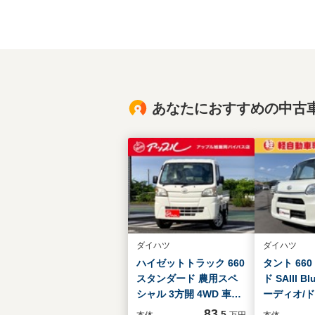
あなたにおすすめの中古
ダイハツ
ダイハツ
ハイゼットトラック 660 
タント 660
スタンダード 農用スペ
ド SAIII B
シャル 3方開 4WD 車検
ーディオ/
満了 令和10年5月/3方開
ーダー前後
83
.5
本体
万円
本体