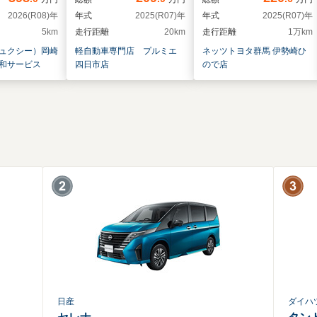
2026(R08)年
年式
2025(R07)年
年式
2025(R07)年
5km
走行距離
20km
走行距離
1万km
ュクシー）岡崎
軽自動車専門店 プルミエ 
ネッツトヨタ群馬 伊勢崎ひ
和サービス
四日市店
ので店
日産
ダイハ