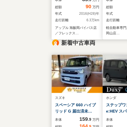
アオリ/5速マニュアルト
シェード/
90
総額
万円
総額
ランスミッション/4WD/
ーキ/スマー
年式
2016(H28)年
年式
デフロック/マニュアル
両側スライ
走行距離
6.3万km
走行距離
エアコン/前照灯レベリ
アップル 旭飯岡バイパス店
軽自動車専門
ング調整ダイヤル/フロ
／フレックス…
岡山店…
ント2スピーカー/助手席
サンバイザー/荷台作業
新着中古車両
灯
スズキ
ホンダ
スペーシア 660 ハイブ
ステップワゴン
リッド G 届出済未…
e:HEV ス
159
.9
本体
万円
本体
164
.9
総額
万円
総額