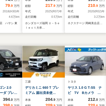
衝突軽減ブレ
アETC
ドラレコ ETC 
79
217
210
.9
.9
.9
万円
総額
万円
総額
万円
トアシスト/
Bluetooth再生 BSM 
2018(H30)年
年式
2025(R07)年
年式
2020(R02)年
ドドア
シートヒーター(前席) 
4.6万km
走行距離
0.5万km
走行距離
3.2万km
パワーバックドア パワ
店 ハヤシ 東
ホンダカーズ福岡 Ｕ－Ｓｅ
ネクステージ 岡崎美合店…
ーシート ステアリング
ｌｅｃｔ大牟…
ヒーター アダプティブ
クルーズ
三菱
トヨタ
 2.0 
デリカミニ 660 T プレ
ヤリス 1.0 G T-SS ナ
パーダ プレ…
ミアム 届出済未使…
ビ TV Bカメラ …
394
204
212
.0
.9
.0
万円
本体
万円
本体
万円
398
209
220
.0
.9
.6
万円
総額
万円
総額
万円