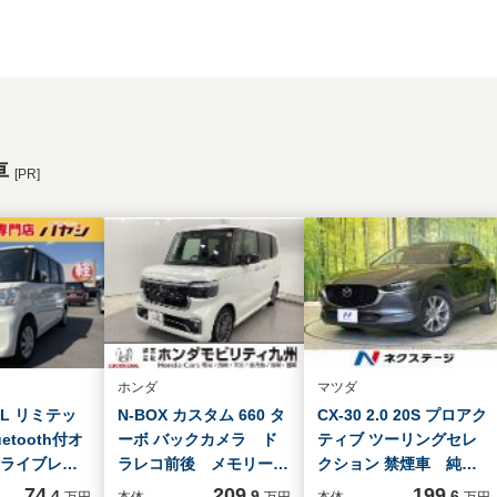
車
[PR]
ホンダ
マツダ
 L リミテッ
N-BOX カスタム 660 タ
CX-30 2.0 20S プロアク
luetooth付オ
ーボ バックカメラ ド
ティブ ツーリングセレ
ドライブレコ
ラレコ前後 メモリーナ
クション 禁煙車 純正8
/ロールサン
ビ 両側電動スライドド
型DA 全周囲カメラ 
74
209
199
.4
.9
.6
万円
本体
万円
本体
万円