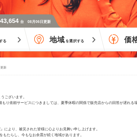
43,654
台 08月06日更新
地域
価
する 
を選択する 
0 更新
とうございます。
確認･見積もり依頼サービスにつきましては、夏季休暇の関係で販売店からの回答が遅れ
本地震』により、被災された皆様に心よりお見舞い申し上げます。
をもたらし、今もなお余震が続く地域があります。