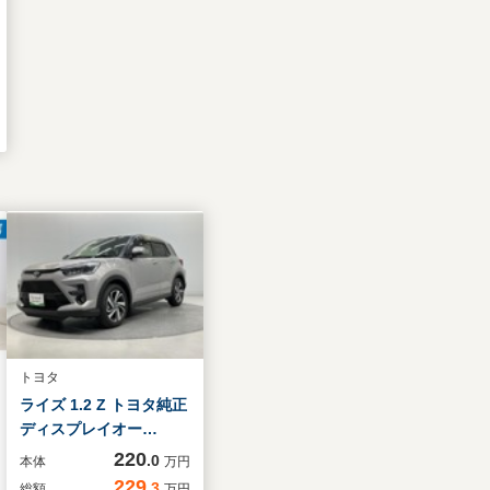
トヨタ
ライズ 1.2 Z トヨタ純正
ディスプレイオー…
220
.0
本体
万円
229
.3
総額
万円