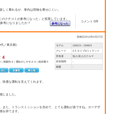
楽しく乗れるが、車内は荷物を乗せにくい。
このクチコミが参考になった」と投票しています。
コメント 0件
参考になりましたか？
参考になった
投稿日2013年3月27日
0代／東京都）
モデル
1992/3～1998/3
グレード
2.5 タイプGリミテッド
所有者
知人/友人のクルマ
4
所有期間
-
5｜積載性:4｜運転のしやすさ:4｜維持費:5
燃費
-
、快適な運転を支えてくれます。
感じました。
。また、トランスミッションを含めて、とても運転が楽ですね。カーデザ
感を持てます。