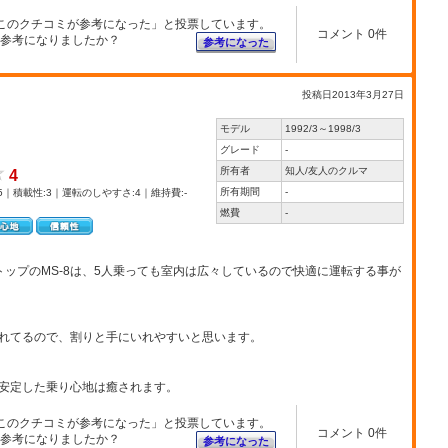
このクチコミが参考になった」と投票しています。
コメント 0件
参考になりましたか？
参考になった
投稿日2013年3月27日
モデル
1992/3～1998/3
グレード
-
所有者
知人/友人のクルマ
4
所有期間
-
5｜積載性:3｜運転のしやすさ:4｜維持費:-
燃費
-
ップのMS-8は、5人乗っても室内は広々しているので快適に運転する事が
れてるので、割りと手にいれやすいと思います。
安定した乗り心地は癒されます。
このクチコミが参考になった」と投票しています。
コメント 0件
参考になりましたか？
参考になった