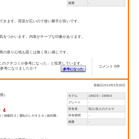
燃費
-
できます。荷室が広いので使い勝手が良いです。
気をつかいます。内装がチープな印象があります。
席の座り心地も固くは無く良い感じです。
このクチコミが参考になった」と投票しています。
コメント 0件
参考になりましたか？
参考になった
投稿日2013年3月28日
県）
モデル
1992/3～1998/3
グレード
-
所有者
知人/友人のクルマ
4
所有期間
-
4｜積載性:4｜運転のしやすさ:4｜維持費:-
燃費
-