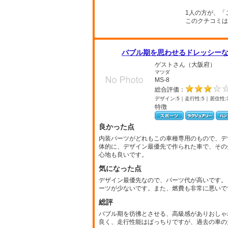
1人の方が、「
このクチコミは
バブル期を思わせるドレッシー
ゲストさん（大阪府）
マツダ
MS-8
総合評価：
デザイン:5｜走行性:5｜居住性:
特徴
良かった点
内装パーツがどれもこの車種専用のもので、デ
体的に、デザイン最優先で作られた車で、その
心地も良いです。
気になった点
デザイン最優先なので、パーツ代が高いです。
ーツが少ないです。また、燃費も非常に悪いで
総評
バブル期を彷彿とさせる、高級感がありおしゃ
良く、走行性能はばっちりですが、過去の車の