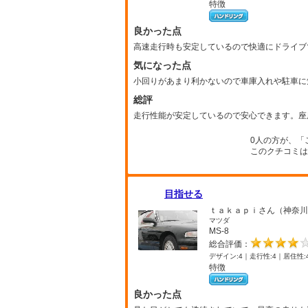
特徴
良かった点
高速走行時も安定しているので快適にドライブ
気になった点
小回りがあまり利かないので車庫入れや駐車に
総評
走行性能が安定しているので安心できます。座
0人の方が、「
このクチコミは
目指せる
ｔａｋａｐｉさん（神奈川
マツダ
MS-8
総合評価：
デザイン:4｜走行性:4｜居住性:
特徴
良かった点