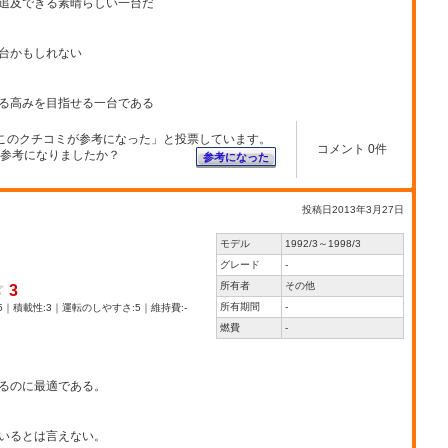
追及できる素晴らしい一台だ
台かもしれない
る高みを目指せる一台である
このクチコミが参考になった」と投票しています。
コメント 0件
参考になりましたか？
参考になった
投稿日2013年3月27日
モデル
1992/3～1998/3
グレード
-
所有者
その他
3
所有期間
-
5｜積載性:3｜運転のしやすさ:5｜維持費:-
燃費
-
るのに最適である。
いるとは言えない。