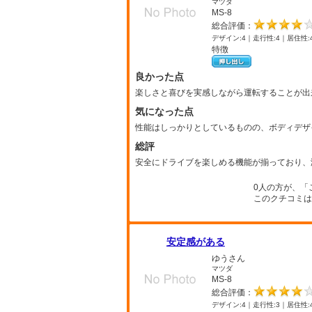
マツダ
MS-8
総合評価：
デザイン:4｜走行性:4｜居住性:
特徴
良かった点
楽しさと喜びを実感しながら運転することが出
気になった点
性能はしっかりとしているものの、ボディデザ
総評
安全にドライブを楽しめる機能が揃っており、
0人の方が、「
このクチコミは
安定感がある
ゆうさん
マツダ
MS-8
総合評価：
デザイン:4｜走行性:3｜居住性: