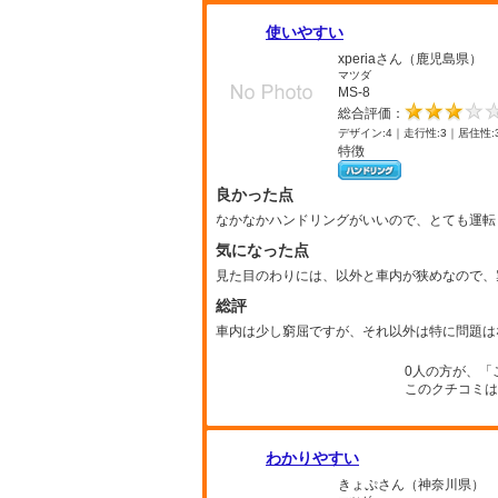
使いやすい
xperiaさん（鹿児島県）
マツダ
MS-8
総合評価：
デザイン:4｜走行性:3｜居住性:
特徴
良かった点
なかなかハンドリングがいいので、とても運転
気になった点
見た目のわりには、以外と車内が狭めなので、
総評
車内は少し窮屈ですが、それ以外は特に問題は
0人の方が、「
このクチコミは
わかりやすい
きょぷさん（神奈川県）