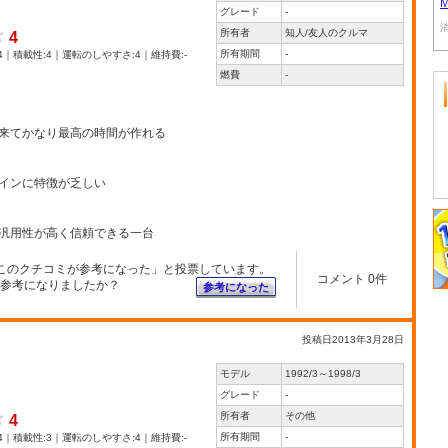
グレード
-
所有者
知人/友人のクルマ
4
所有期間
-
4｜積載性:4｜運転のしやすさ:4｜維持費:-
燃費
-
来てかなり最高の時間が作れる
インに特徴が乏しい
汎用性が高く信頼できる一台
このクチコミが参考になった」と投票しています。
コメント 0件
参考になりましたか？
参考になった
投稿日2013年3月28日
モデル
1992/3～1998/3
グレード
-
所有者
その他
4
所有期間
-
4｜積載性:3｜運転のしやすさ:4｜維持費:-