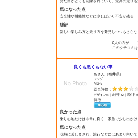
見た目がとても洗練されていて、最高の走りも
気になった点
安全性や機能性などに少しばかり不安が残る一
総評
新しい楽しみ方と走り方を発見しつつもさらな
0人の方が、「
このクチコミは
良くも悪くもない車
あさん（福井県）
マツダ
MS-8
総合評価：
デザイン:4｜走行性:2｜居住性:
特徴
良かった点
乗り心地だけは非常に良く、家族で少し出かけ
気になった点
収納に苦しまされ、旅行などにはあまり向いて