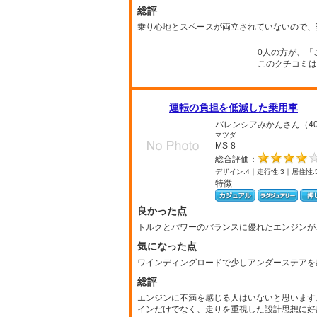
総評
乗り心地とスペースが両立されていないので、
0人の方が、「
このクチコミは
運転の負担を低減した乗用車
バレンシアみかんさん（4
マツダ
MS-8
総合評価：
デザイン:4｜走行性:3｜居住性:
特徴
良かった点
トルクとパワーのバランスに優れたエンジンが
気になった点
ワインディングロードで少しアンダーステアを
総評
エンジンに不満を感じる人はいないと思います
インだけでなく、走りを重視した設計思想に好