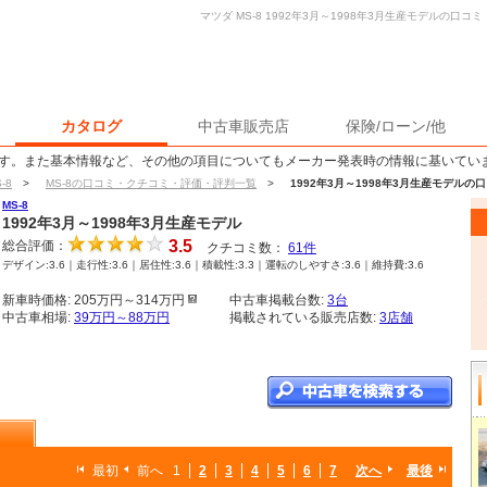
マツダ MS-8 1992年3月～1998年3月生産モデルの口
カタログ
中古車販売店
保険/ローン/他
す。また基本情報など、その他の項目についてもメーカー発表時の情報に基いてい
-8
>
MS-8の口コミ・クチコミ・評価・評判一覧
>
1992年3月～1998年3月生産モデル
MS-8
1992年3月～1998年3月生産モデル
3.5
総合評価：
クチコミ数：
61
件
デザイン:3.6｜走行性:3.6｜居住性:3.6｜積載性:3.3｜運転のしやすさ:3.6｜維持費:3.6
新車時価格: 205万円～314万円
中古車掲載台数:
3台
中古車相場:
39万円～88万円
掲載されている販売店数:
3店舗
最初
前へ
1
2
3
4
5
6
7
次へ
最後