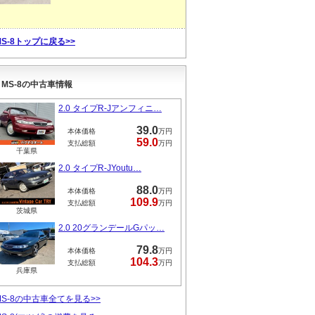
MS-8トップに戻る>>
MS-8の中古車情報
2.0 タイプR-Jアンフィニ…
39.0
本体価格
万円
59.0
支払総額
万円
千葉県
2.0 タイプR-JYoutu…
88.0
本体価格
万円
109.9
支払総額
万円
茨城県
2.0 20グランデールGパッ…
79.8
本体価格
万円
104.3
支払総額
万円
兵庫県
MS-8の中古車全てを見る>>