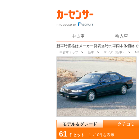
中古車
輸入車
新車時価格はメーカー発表当時の車両本体価格で
中古車トップ
>
新車
>
マツダ（新車）
>
MS
モデル＆グレード
クチコミ
61
件ヒット
1～10件を表示