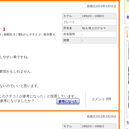
投稿日2013年3月31日
モデル
1992/3～1998/3
グレード
-
所有者
知人/友人のクルマ
3
所有期間
-
3｜積載性:3｜運転のしやすさ:2｜維持費:4
燃費
-
しやすい車ですね。
窮屈かもしれません。
ないのでいいと思います。
このクチコミが参考になった」と投票しています。
コメント 0件
参考になりましたか？
参考になった
投稿日2013年3月29日
モデル
1992/3～1998/3