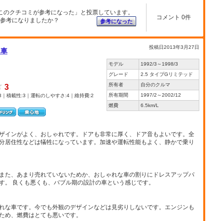
このクチコミが参考になった」と投票しています。
コメント 0件
参考になりましたか？
参考になった
投稿日2013年3月27日
な車
モデル
1992/3～1998/3
グレード
2.5 タイプGリミテッド
所有者
自分のクルマ
3
所有期間
1997/2～2002/12
3｜積載性:3｜運転のしやすさ:4｜維持費:2
燃費
6.5km/L
ザインがよく、おしゃれです。ドアも非常に厚く、ドア音もよいです。全
分居住性などは犠牲になっています。加速や運転性能もよく、静かで乗り
また、あまり売れていないためか、おしゃれな車の割りにドレスアップパ
す。 良くも悪くも、バブル期の設計の車という感じです。
れな車です。今でも外観のデザインなどは見劣りしないです。エンジンも
ため、燃費はとても悪いです。