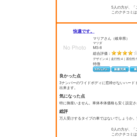
5人の方が、「
このクチコミは
快適です。
マリアさん（岐阜県）
マツダ
MS-8
総合評価：
デザイン:4｜走行性:4｜居住性:
特徴
良かった点
3ナンバーのワイドボディに窓枠がないハードト
出来ます。
気になった点
特に御座いません。車体本体価格も安く設定さ
総評
万人受けするタイプの車ではないでしょうか。
0人の方が、「
このクチコミは