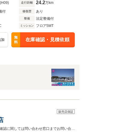
24.2
(H09)
万km
走行距離
備付
あり
修復歴
法定整備付
整備
C
フロア5MT
ミッション
無
在庫確認・見積依頼
追加
料
販売店保証
店
◆カーセンサーに記載されている住所では現車の確認はできません。◆◆詳細の確認に関しては問い合わせ窓口までお問い合わせの上、ご確認をお願い致します。◆