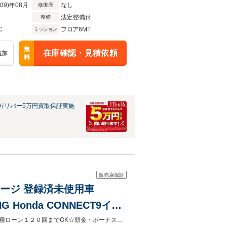
R09)年08月
なし
修復歴
法定整備付
整備
C
フロア6MT
ミッション
無
在庫確認・見積依頼
追加
料
ガリバー5万円買取保証実施
販売店保証
ケージ 登録済未使用車
ING Honda CONNECT9イン
19インチリバースリムアルミホ
当社は一般社団法人日本中古自動車販売協会連合認定 ＪＵ適正販売店です☆各種ローン１２０回までOK☆頭金・ボーナス払い無し可能☆即日ネット審査受付中☆全国県外納車可能です☆