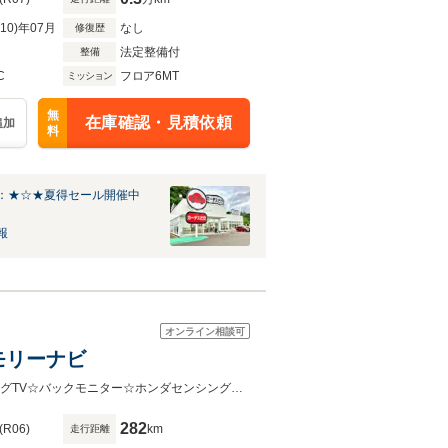
R10)年07月
なし
修復歴
法定整備付
整備
C
フロア6MT
ミッション
無
在庫確認・見積依頼
追加
料
：★☆★夏得セール開催中
報
オンライン相談可
ンオーナー ・純正メモリーナビ
☆ワンオーナー☆6速マニュアル☆純正メモリーナビ☆純正USB/BT再生☆フルセグTV☆バックモニター☆ホンダセンシング☆レーダークルーズコントロール☆PCS/LKA/BSM/標識検知☆コーナー
282
(R06)
km
走行距離