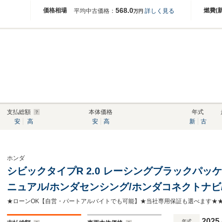
568.0
価格相場
燃費(
平均中古価格：
詳しく見る
万円
支払総額
本体価格
年式
安
高
安
高
新
古
ホンダ
シビックタイプR 2.0 レーシングブラックパッケ
ニュアル/ホンダセンシング/ホンダコネクトナビ/
型リアスポイラー/LEDヘッドライト/ワイヤレ
ン/Apple CarPlay & Android Auto
2025
年式