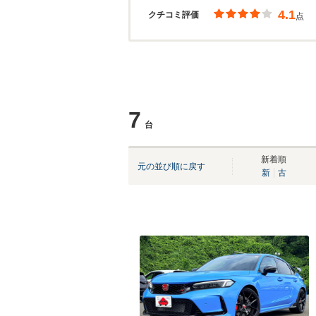
4.1
クチコミ評価
点
7
台
新着順
元の並び順に戻す
新
古