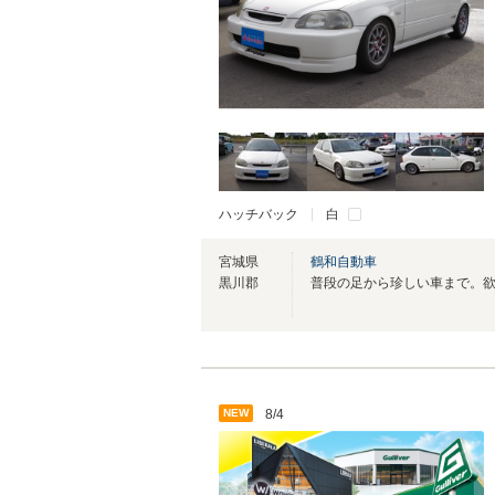
ハッチバック
白
宮城県
鶴和自動車
黒川郡
NEW
8/4