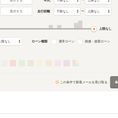
〜
年式
選択する
〜
走行距離
選択する
4代目
3代目
月～2022年8月
2015年12月～2016年3月
2007年3月～2010年8月
ル
生産モデル
生産モデル
上限なし
ローン種類
通常ローン
残価・据置ローン
この条件で新着メールを受け取る