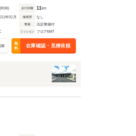
ヘッドライト
11
(R08)
km
走行距離
R11)年01月
なし
修復歴
法定整備付
整備
C
フロア6MT
ミッション
無
在庫確認・見積依頼
追加
料