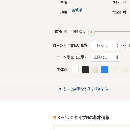
車名
グレード
宮城県
地域
市区町村
現行
5代目
2022年9月～生産中
2017年9
生産モデ
価格
下限なし
〜
ローン月々支払い価格
ローン頭金（上限）
本体色
初代
1997年8月～2001年11月
生産モデル
シビックタイプRのカタログを見る
▼ もっと詳細な条件を追加する
シビックタイプR
の基本情報