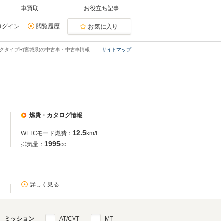
車買取
お役立ち記事
ログイン
閲覧履歴
お気に入り
クタイプR(宮城県)の中古車・中古車情報
サイトマップ
燃費・カタログ情報
12.5
WLTCモード燃費：
km/l
1995
排気量：
cc
詳しく見る
ミッション
AT/CVT
MT