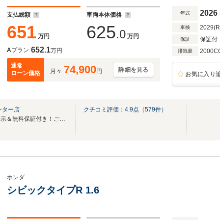
イール Hondaスマートキーシステム フルLED
2026
年式
支払総額
車両本体価格
651
625
2029(
車検
.0
万円
万円
保証付
保証
652.1
A
プラン
万円
2000C
排気量
通常
74,900
詳細を見る
月々
円
ローン価格
お気に入り
ンター店
クチコミ評価：
4.9
点（
579
件）
★指定工場完備★安心の総額表示＆無料保証付き！ご購入後のメンテナンスもおまかせ！
ホンダ
シビックタイプR 1.6