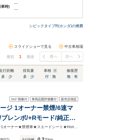
---
新車時)
---
シビックタイプR(ホンダ)の燃費
スライドショーで見る
中古車相場
1
前へ
次へ
最初
最後
走行距離
排気量
車検
修復歴
多
少
多
少
付
無
無
有
360°
画像付
車両品質評価書付
販売店保証
ージ 1オーナー禁煙/6速マ
ブレンボ/+Rモード/純正大
ス充電/左右独立調整エアコ
★ローンOK【自営・パートアルバイトでも可能】★当社専用保証も選べます★★1オーナー★禁煙車★スエードシート★Honda LogR★フルセグTV★純正アルミホイール★専用セミバケ★
0.3
(R07)
万km
走行距離