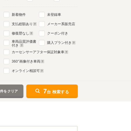
新着物件
未登録車
2代目
支払総額あり
メーカー系販売店
2001年12月～2005年8月
生産モデル
修復歴なし
クーポン付き
車両品質評価書
購入プラン付き
付き
カーセンサーアフター保証対象車
360
°画像付き車両
オンライン相談可
7
条件をクリア
台 検索する