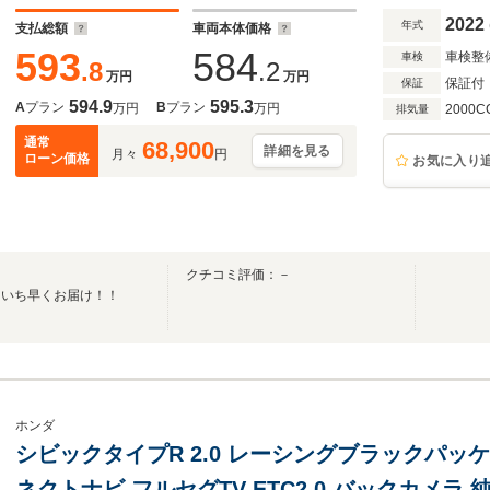
2022
年式
支払総額
車両本体価格
593
584
車検整
車検
.8
.2
万円
万円
保証付
保証
594.9
595.3
A
プラン
B
プラン
万円
万円
2000C
排気量
通常
68,900
詳細を見る
月々
円
ローン価格
お気に入り
クチコミ評価：－
』いち早くお届け！！
ホンダ
シビックタイプR 2.0 レーシングブラックパッケージ
ネクトナビ フルセグTV ETC2.0 バックカメラ 