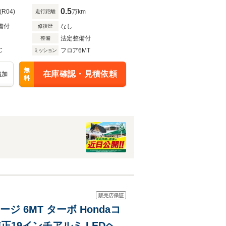
0.5
(R04)
万km
走行距離
備付
なし
修復歴
法定整備付
整備
C
フロア6MT
ミッション
無
在庫確認・見積依頼
追加
料
販売店保証
 6MT ターボ Hondaコ
純正19インチアルミ LEDヘッ