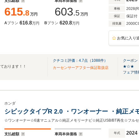
支払総額
車両本体価格
615
603
2028(
車検
.8
.5
万円
万円
保証付
保証
616.8
620.8
A
プラン
B
プラン
万円
万円
2000C
排気量
お気に入り
クチコミ評価：
4.7
点（
1088
件）
クーポン
えております！！
★☆★
カーセンサーアフター保証取扱店
フェア情
ホンダ
シビックタイプR 2.0 ・ワ
2024
年式
支払総額
車両本体価格