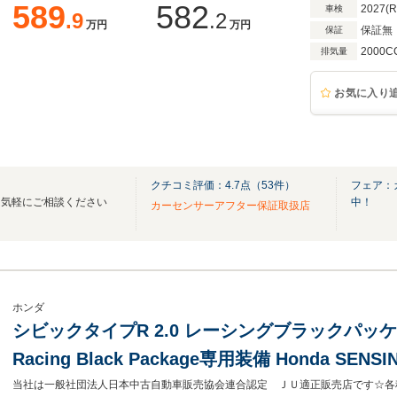
589
582
2027(
車検
.9
.2
万円
万円
保証無
保証
2000C
排気量
お気に入り
クチコミ評価：
4.7
点（
53
件）
フェア：
は気軽にご相談ください
中！
カーセンサーアフター保証取扱店
ホンダ
シビックタイプR 2.0 レーシングブラックパッ
Racing Black Package専用装備 Honda SENS
チディスプレー+ETC2.0車載器 フルセグTV 