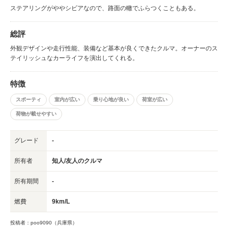
ステアリングがややシビアなので、路面の轍でふらつくこともある。
総評
外観デザインや走行性能、装備など基本が良くできたクルマ。オーナーのス
テイリッシュなカーライフを演出してくれる。
特徴
スポーティ
室内が広い
乗り心地が良い
荷室が広い
荷物が載せやすい
グレード
-
所有者
知人/友人のクルマ
所有期間
-
燃費
9km/L
投稿者：poo9090（兵庫県）