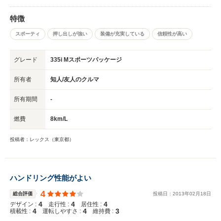
特徴
スポーティ
押し出しが強い
装備が充実している
信頼性が高い
グレード
335i Mスポーツパッケージ
所有者
知人/友人のクルマ
所有期間
-
燃費
8km/L
投稿者：レックス（東京都）
ハンドリング性能がよい
4
総合評価
投稿日：
2013
年
02
月
18
日
4
4
4
デザイン :
走行性 :
居住性 :
4
4
3
積載性 :
運転しやすさ :
維持費 :