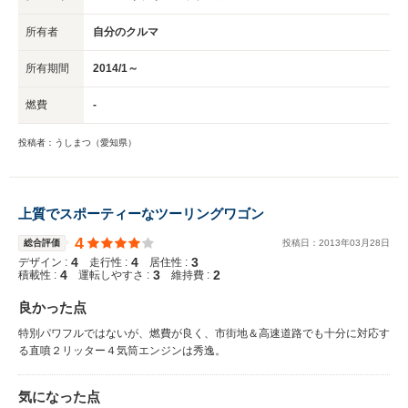
所有者
自分のクルマ
所有期間
2014/1～
燃費
-
投稿者：うしまつ（愛知県）
上質でスポーティーなツーリングワゴン
4
総合評価
投稿日：
2013
年
03
月
28
日
4
4
3
デザイン :
走行性 :
居住性 :
4
3
2
積載性 :
運転しやすさ :
維持費 :
良かった点
特別パワフルではないが、燃費が良く、市街地＆高速道路でも十分に対応す
る直噴２リッター４気筒エンジンは秀逸。
気になった点