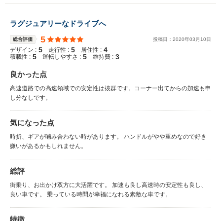
ラグジュアリーなドライブへ
5
総合評価
投稿日：
2020
年
03
月
10
日
5
5
4
デザイン :
走行性 :
居住性 :
5
5
3
積載性 :
運転しやすさ :
維持費 :
良かった点
高速道路での高速領域での安定性は抜群です。コーナー出てからの加速も申
し分なしです。
気になった点
時折、ギアが噛み合わない時があります。 ハンドルがやや重めなので好き
嫌いがあるかもしれません。
総評
街乗り、お出かけ双方に大活躍です。 加速も良し高速時の安定性も良し、
良い車です。 乗っている時間が幸福になれる素敵な車です。
特徴