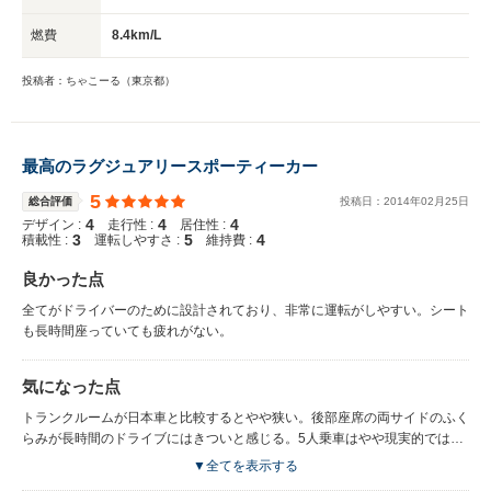
燃費
8.4km/L
投稿者：ちゃこーる（東京都）
最高のラグジュアリースポーティーカー
5
総合評価
投稿日：
2014
年
02
月
25
日
4
4
4
デザイン :
走行性 :
居住性 :
3
5
4
積載性 :
運転しやすさ :
維持費 :
良かった点
全てがドライバーのために設計されており、非常に運転がしやすい。シート
も長時間座っていても疲れがない。
気になった点
トランクルームが日本車と比較するとやや狭い。後部座席の両サイドのふく
らみが長時間のドライブにはきついと感じる。5人乗車はやや現実的ではな
いか。
▼全てを表示する