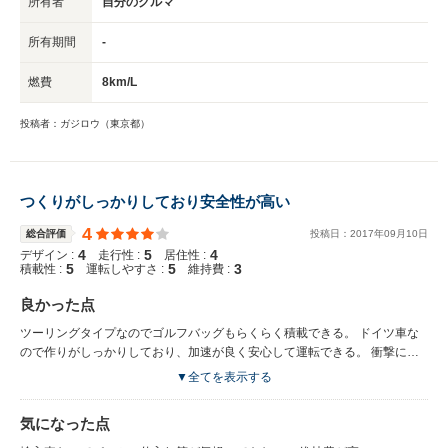
所有者
自分のクルマ
所有期間
-
燃費
8km/L
投稿者：ガジロウ（東京都）
つくりがしっかりしており安全性が高い
4
総合評価
投稿日：
2017
年
09
月
10
日
4
5
4
デザイン :
走行性 :
居住性 :
5
5
3
積載性 :
運転しやすさ :
維持費 :
良かった点
ツーリングタイプなのでゴルフバッグもらくらく積載できる。 ドイツ車な
ので作りがしっかりしており、加速が良く安心して運転できる。 衝撃にも
強そう。
▼全てを表示する
気になった点