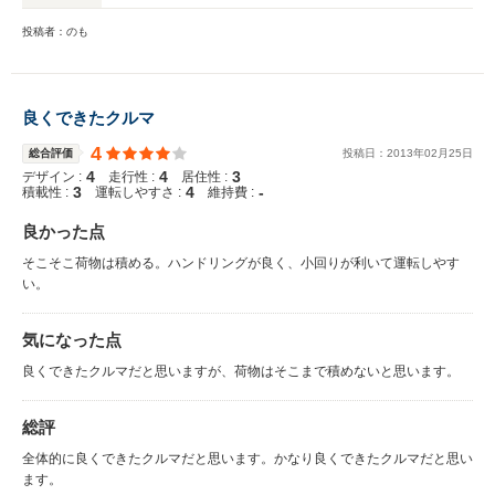
投稿者：のも
良くできたクルマ
4
総合評価
投稿日：
2013
年
02
月
25
日
4
4
3
デザイン :
走行性 :
居住性 :
3
4
-
積載性 :
運転しやすさ :
維持費 :
良かった点
そこそこ荷物は積める。ハンドリングが良く、小回りが利いて運転しやす
い。
気になった点
良くできたクルマだと思いますが、荷物はそこまで積めないと思います。
総評
全体的に良くできたクルマだと思います。かなり良くできたクルマだと思い
ます。