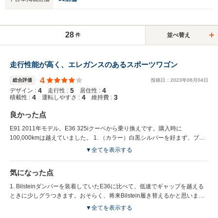
28
並べ替え
件
走行性能が高く、エレガンスのあるスポーツワゴン
4
総合評価
投稿日：
2023
年
06
月
04
日
4
5
4
デザイン :
走行性 :
居住性 :
4
4
3
積載性 :
運転しやすさ :
維持費 :
良かった点
E91 2011年モデル。E36 325iクーペから乗り換えです。購入時に
100,000kmは越えていました。 1. （カラー）白黒シルバーを好まず、ブル
ー系を探して入手に時間がかかりましたが、Blue Water Metallicが見つかり
▼全てを表示する
気に入っています。 2. 加速、コーナリング、ブレーキングとも信頼性が高
く、かつ動きがエレガントです。 3. 直列6気筒エンジンはやはり正解です。
気になった点
3Lのため低速トルクがあり、乗り方を考えて走ると、燃費も良いです。
（高速で16km/l以上） 4. 内装（ダコタレザー・ウッドパネル）も居心地が
1. Bilsteinダンパーを装着していたE36に比べて、低速でギャップを越える
良いです。 5. サンルーフが大きく、開放感があります。 6. E36に比べて、
ときに少しグラつきます。おそらく、将来Bilstein履き替えるかと思いま
明らかにボディ剛性、静粛性、安定性、エンジンのパワーは格段に向上して
す。 2.マニュアルシフトをするときにアップとダウンを間違えやすいです
▼全てを表示する
ます。（当たり前ですね。） 7. 点火系、水回り系、燃料系の故障が多いと
が、慣れるでしょう。