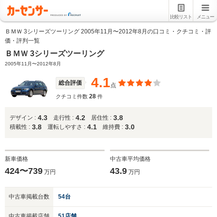
比較リスト
メニュー
ＢＭＷ 3シリーズツーリング 2005年11月〜2012年8月の口コミ・クチコミ・評
価・評判一覧
ＢＭＷ 3シリーズツーリング
2005年11月〜2012年8月
4.1
総合評価
点
28
クチコミ件数
件
4.3
4.2
3.8
デザイン :
走行性 :
居住性 :
3.8
4.1
3.0
積載性 :
運転しやすさ :
維持費 :
新車価格
中古車平均価格
424〜739
43.9
万円
万円
中古車掲載台数
54台
中古車掲載店舗
51店舗