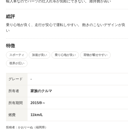
輸入車なのでパーツの仕入れ等が気軽にできない。 維持費が高い
総評
乗り心地が良く、走行が安心で運転しやすい。 飽きのこないデザインが良
い
特徴
スポーティ
加速が良い
乗り心地が良い
荷物が載せやすい
視界が広い
グレード
-
所有者
家族のクルマ
所有期間
2015/9～
燃費
11km/L
投稿者：かおりーぬ（福岡県）