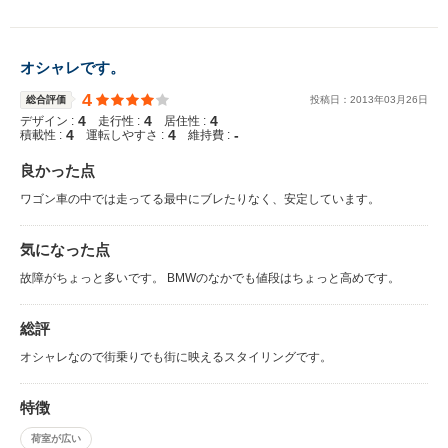
オシャレです。
4
総合評価
投稿日：
2013
年
03
月
26
日
4
4
4
デザイン :
走行性 :
居住性 :
4
4
-
積載性 :
運転しやすさ :
維持費 :
良かった点
ワゴン車の中では走ってる最中にブレたりなく、安定しています。
気になった点
故障がちょっと多いです。 BMWのなかでも値段はちょっと高めです。
総評
オシャレなので街乗りでも街に映えるスタイリングです。
特徴
荷室が広い