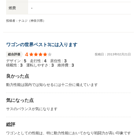
燃費
-
投稿者：ナユジ（神奈川県）
ワゴンの世界ベスト3には入ります
4
総合評価
投稿日：
2013
年
02
月
21
日
5
4
3
デザイン :
走行性 :
居住性 :
3
3
3
積載性 :
運転しやすさ :
維持費 :
良かった点
動力性能は国内では知らせるには十二分に備えています
気になった点
サスのバランスが気になります
総評
ワゴンとしての性能は、特に動力性能においてかなり戦闘力が高い印象です