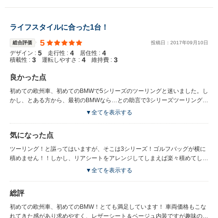
ライフスタイルに合った1台！
5
総合評価
投稿日：
2017
年
09
月
10
日
5
4
4
デザイン :
走行性 :
居住性 :
3
4
3
積載性 :
運転しやすさ :
維持費 :
良かった点
初めての欧州車、初めてのBMWで5シリーズのツーリングと迷いました。し
かし、とある方から、最初のBMWなら…との助言で3シリーズツーリングに
しました。居住性など大丈夫か？と思いましたが乗ってしまえば関係ナ
▼全てを表示する
シ！！この車にして良かったと思います。 どうしてもサンルーフとレザー
シートは外せなかったので探すのに少し苦労しましたが、見つけた時は衝動
気になった点
的に問い合わせをしていました！ 走りはいかにもBMW！というところまで
はいかないと思いますが、ハンドリング、取り回し、ドアの開閉感、匂いに
ツーリング！と謳ってはいますが、そこは3シリーズ！ゴルフバッグが横に
至るまでBMWに乗っている！！を味わえとても満足しています！
積めません！！しかし、リアシートをアレンジしてしまえば楽々積めてしま
います！アレンジは多少面倒臭さはありますが、総じて許容範囲だと思いま
▼全てを表示する
す！
総評
初めての欧州車、初めてのBMW！とても満足しています！ 車両価格もこな
れてきた感があり求めやすく、レザーシート＆ベージュ内装ですが趣味のゴ