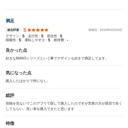
満足
5
総合評価
投稿日：
2016
年
05
月
30
日
5
5
5
デザイン :
走行性 :
居住性 :
5
5
-
積載性 :
運転しやすさ :
維持費 :
良かった点
好きなBMW3シリーズという事でデザインも好きで満足してます。
気になった点
購入したばかりで特になし。
総評
現物を見ないでこのアプリで探して購入したのですが営業の方が親切で良く
してもらい、良い車を購入できたと思います
特徴