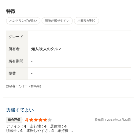
特徴
ハンドリングが良い
荷物が載せやすい
小回りが利く
グレード
-
所有者
知人/友人のクルマ
所有期間
-
燃費
-
投稿者：たけー（群馬県）
力強くてよい
4
総合評価
投稿日：
2013
年
02
月
23
日
4
4
4
デザイン :
走行性 :
居住性 :
4
4
-
積載性 :
運転しやすさ :
維持費 :