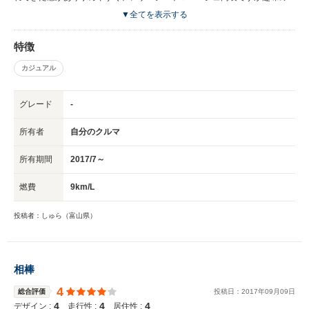
ルフ、野球、バンドにとガンガン使ってます！ レザーの高級感を味わいな
▼全てを表示する
がらも趣味を楽しむ為の一台として気にせず使える車はこの車に以外思いつ
かず、本当に購入して良かったと感じています！！
特徴
カジュアル
グレード
-
所有者
自分のクルマ
所有期間
2017/7～
燃費
9km/L
投稿者：しゅら（富山県）
相棒
4
総合評価
投稿日：
2017
年
09
月
09
日
4
4
4
デザイン :
走行性 :
居住性 :