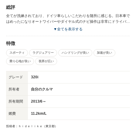
総評
全てが洗練されており、ドイツ車らしいこだわりを随所に感じる。日本車で
はめったになりオートワイパーやダイヤル式のナビ操作は非常にドライバー
にとっては心地よく、ドライブに専念することができる。
▼全てを表示する
特徴
スポーティ
ラグジュアリー
ハンドリングが良い
加速が良い
乗り心地が良い
視界が広い
グレード
320i
所有者
自分のクルマ
所有期間
2013/6～
燃費
11.2km/L
投稿者：ｈｉｄｅｌｉｋｅ（東京都）