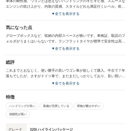
車体の剛性感、ワゴンとは思えないハンドリングのキビキビ感、スムーズな
エンジンの吹け上がり、内装の質感、スタイルどれも満足行くレベル。欧州
車らしく高速道路の安定性は抜群です。
▼全てを表示する
気になった点
グローブボックスなど、収納の内部スペースが狭いです。車検証、取説のフ
ォルダがうまくはいらないです。ランフラットタイヤが標準で安全性は高い
と思いますが、まだ種類がすくなく、維持費の点では高くつきます。
▼全てを表示する
総評
これまでとおなじく、使い勝手の良いワゴン車が欲しくて購入。中古で７年
落ちでしたが、さすがドイツ車で、まだまだしっかりしており、良い買い物
に満足しています。
▼全てを表示する
特徴
ハンドリングが良い
装備が充実している
荷物が載せやすい
信頼性が高い
グレード
320i ハイラインパッケージ