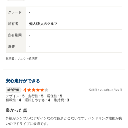
グレード
-
所有者
知人/友人のクルマ
所有期間
-
燃費
-
投稿者：リュウ（岐阜県）
安心走行ができる
4
総合評価
投稿日：
2013
年
02
月
27
日
5
5
5
デザイン :
走行性 :
居住性 :
4
4
3
積載性 :
運転しやすさ :
維持費 :
良かった点
外観がシンプルなデザインなので飽きがこないです。ハンドリング性能が良
いのでドライブに最適です。