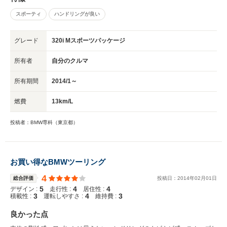
スポーティ
ハンドリングが良い
グレード
320i Mスポーツパッケージ
所有者
自分のクルマ
所有期間
2014/1～
燃費
13km/L
投稿者：BMW専科（東京都）
お買い得なBMWツーリング
4
総合評価
投稿日：
2014
年
02
月
01
日
5
4
4
デザイン :
走行性 :
居住性 :
3
4
3
積載性 :
運転しやすさ :
維持費 :
良かった点