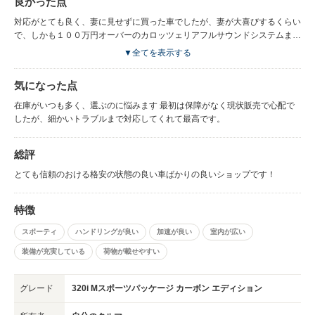
良かった点
対応がとても良く、妻に見せずに買った車でしたが、妻が大喜びするくらい
で、しかも１００万円オーバーのカロッツェリアフルサウンドシステムまで
付いていて、最高でした！ それはあんな値段で売ってるくれるなんて最高
▼全てを表示する
のお店です！ いつもアフターフォロー最高ですし（ココで車買うの数台目
です）、親身になってくれるので常連になってしまいました。また宜しくお
気になった点
願いします！
在庫がいつも多く、選ぶのに悩みます 最初は保障がなく現状販売で心配で
したが、細かいトラブルまで対応してくれて最高です。
総評
とても信頼のおける格安の状態の良い車ばかりの良いショップです！
特徴
スポーティ
ハンドリングが良い
加速が良い
室内が広い
装備が充実している
荷物が載せやすい
グレード
320i Mスポーツパッケージ カーボン エディション