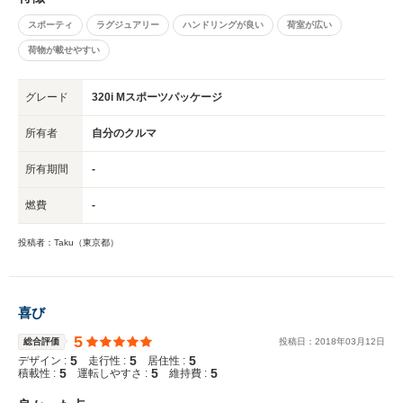
スポーティ
ラグジュアリー
ハンドリングが良い
荷室が広い
荷物が載せやすい
グレード
320i Mスポーツパッケージ
所有者
自分のクルマ
所有期間
-
燃費
-
投稿者：Taku（東京都）
喜び
5
総合評価
投稿日：
2018
年
03
月
12
日
5
5
5
デザイン :
走行性 :
居住性 :
5
5
5
積載性 :
運転しやすさ :
維持費 :