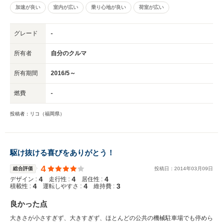
加速が良い
室内が広い
乗り心地が良い
荷室が広い
グレード
-
所有者
自分のクルマ
所有期間
2016/5～
燃費
-
投稿者：リコ（福岡県）
駆け抜ける喜びをありがとう！
4
総合評価
投稿日：
2014
年
03
月
09
日
4
4
4
デザイン :
走行性 :
居住性 :
4
4
3
積載性 :
運転しやすさ :
維持費 :
良かった点
大きさが小さすぎず、大きすぎず、ほとんどの公共の機械駐車場でも停めら