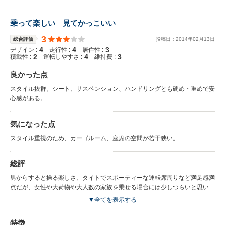
乗って楽しい 見てかっこいい
3
総合評価
投稿日：
2014
年
02
月
13
日
4
4
3
デザイン :
走行性 :
居住性 :
2
4
3
積載性 :
運転しやすさ :
維持費 :
良かった点
スタイル抜群。シート、サスペンション、ハンドリングとも硬め・重めで安
心感がある。
気になった点
スタイル重視のため、カーゴルーム、座席の空間が若干狭い。
総評
男からすると操る楽しさ、タイトでスポーティーな運転席周りなど満足感満
点だが、女性や大荷物や大人数の家族を乗せる場合には少しつらいと思いま
す。
▼全てを表示する
特徴