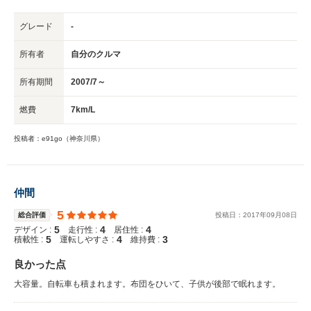
グレード
-
所有者
自分のクルマ
所有期間
2007/7～
燃費
7km/L
投稿者：e91go（神奈川県）
仲間
5
総合評価
投稿日：
2017
年
09
月
08
日
5
4
4
デザイン :
走行性 :
居住性 :
5
4
3
積載性 :
運転しやすさ :
維持費 :
良かった点
大容量。自転車も積まれます。布団をひいて、子供が後部で眠れます。