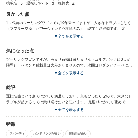
3
5
2
積載性 :
運転しやすさ :
維持費 :
良かった点
1世代前のツーリングワゴンで丸10年乗ってますが、大きなトラブルもなく
（マフラー交換、パワーウィンドウ故障のみ）、現在も絶好調です。 定期
的なメンテナンスさえしていれば、長い間良い状態で乗ることができるかと
▼全てを表示する
思います。 内装も意外と耐久性があり、へたってしまった箇所はほとんど
ありません。 BMWはこれが2台目ですが、高速走行時の安定性が抜群で、
気になった点
ブレーキ性能も良いので安心して運転できます。ありきたりな表現ですが、
走りを楽しみたい方にはおすすめの一台です。
ツーリングワゴンですが、あまり荷物は載りません（ゴルフバックは3つが
限界）。セダンと積載量は大差ありませんので、次回はセダンかクーペにし
ようかと思います。 また、エンジンが非力な訳ではないですが、街乗り時
▼全てを表示する
の初速が遅く、他のクルマに遅れることが多いです。 燃費は街乗りだとリ
ッター7キロ程度ですので、ハイオクの価格を考えると経済性はあまり良く
総評
ありません。※高速だとリッター10数キロですので、同クラスの国産車と
遜色ありません。 ディラーのメンテナンス費用が割高なのが難点ですが、5
運転性能という点ではかなり満足しており、息もぴったりなので、大きなト
年車検まではディラー、それ以降はBMW専門の整備工場に整備をお願いし
ラブルが起きるまでは乗り続けたいと思います。 足廻りはかなり硬めです
ており、当初覚悟していたよりは大分安く収まっています。
ので（ランフラットタイヤなので尚更）、基本的には男性向けのクルマだと
▼全てを表示する
思います。
特徴
スポーティ
ハンドリングが良い
信頼性が高い