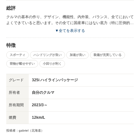
聞いていましたが、リコール修理もしてあり、今のところ全く問題ありませ
総評
ん。その他も故障はほとんどありません。
クルマの基本の作り、デザイン、機能性、内外装、バランス、全てにおいて
よくできていると思います。その全てに国産車にはない底力（特に圧倒的な
走行性能）も感じます。 購入して月日が浅いのでまだなんとも言えません
▼全てを表示する
が、今のところ全く故障、トラブルはありません。 グローバルにこのグレ
ードのベンチマークとされるだけはあるでしょう。メンテナンスもしっかり
特徴
とポイントをおさえて長く使えることを願ってます。
スポーティ
ハンドリングが良い
加速が良い
装備が充実している
荷物が載せやすい
小回りが利く
グレード
325i ハイラインパッケージ
所有者
自分のクルマ
所有期間
2023/3～
燃費
12km/L
投稿者：gabriel（北海道）