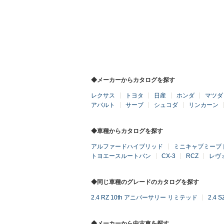
◆メーカーからカタログを探す
レクサス
トヨタ
日産
ホンダ
マツダ
アバルト
サーブ
シュコダ
リンカーン
◆車種からカタログを探す
アルファードハイブリッド
ミニキャブミーブ
トヨエースルートバン
CX-3
RCZ
レヴ
◆同じ車種のグレードのカタログを探す
2.4 RZ 10th アニバーサリー リミテッド
2.4 S
◆メーカーから中古車を探す