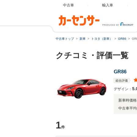
中古車
輸入車
中古車トップ
新車
トヨタ（新車）
GR86
G
クチコミ・評価一覧
GR86
総合評価
5.
デザイン：
新車時価格
中古車平均
1
件