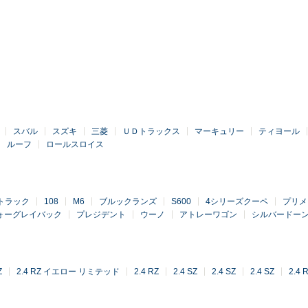
スバル
スズキ
三菱
ＵＤトラックス
マーキュリー
ティヨール
ルーフ
ロールスロイス
トラック
108
M6
ブルックランズ
S600
4シリーズクーペ
プリメ
ォーグレイバック
プレジデント
ウーノ
アトレーワゴン
シルバードー
Z
2.4 RZ イエロー リミテッド
2.4 RZ
2.4 SZ
2.4 SZ
2.4 SZ
2.4 