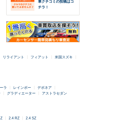
車クチコミの投稿はコ
チラ！
リライアント
フィアット
米国スズキ
ーラ
レインボー
デボネア
ン
グラディエーター
アストラセダン
RZ
2.4 RZ
2.4 SZ