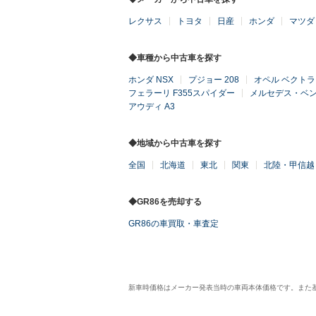
レクサス
トヨタ
日産
ホンダ
マツダ
◆車種から中古車を探す
ホンダ NSX
プジョー 208
オペル ベクトラ
フェラーリ F355スパイダー
メルセデス・ベン
アウディ A3
◆地域から中古車を探す
全国
北海道
東北
関東
北陸・甲信越
◆GR86を売却する
GR86の車買取・車査定
新車時価格はメーカー発表当時の車両本体価格です。また