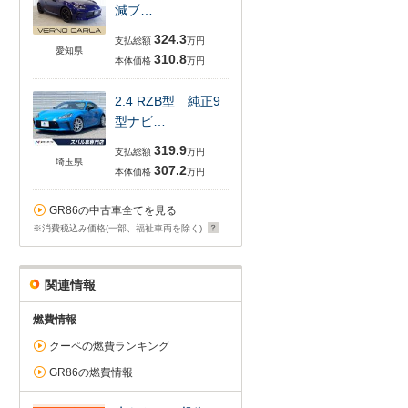
減ブ…
324.3
支払総額
万円
愛知県
310.8
本体価格
万円
2.4 RZB型 純正9
型ナビ…
319.9
支払総額
万円
埼玉県
307.2
本体価格
万円
GR86の中古車全てを見る
※消費税込み価格(一部、福祉車両を除く)
関連情報
燃費情報
クーペの燃費ランキング
GR86の燃費情報