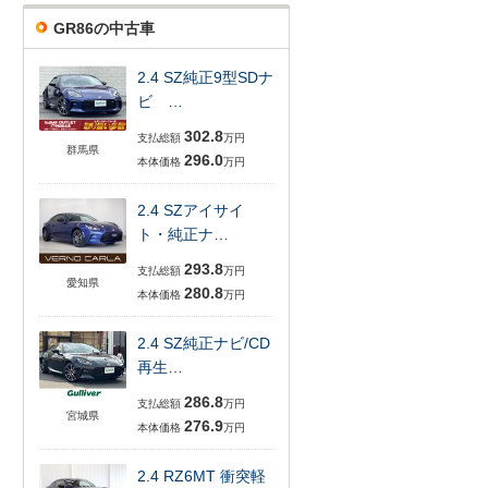
GR86の中古車
2.4 SZ純正9型SDナ
ビ …
302.8
支払総額
万円
群馬県
296.0
本体価格
万円
2.4 SZアイサイ
ト・純正ナ…
293.8
支払総額
万円
愛知県
280.8
本体価格
万円
2.4 SZ純正ナビ/CD
再生…
286.8
支払総額
万円
宮城県
276.9
本体価格
万円
2.4 RZ6MT 衝突軽