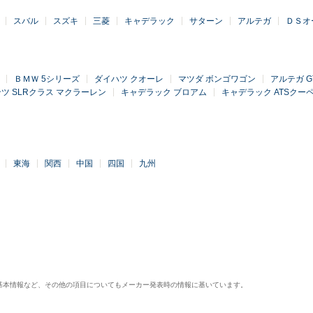
スバル
スズキ
三菱
キャデラック
サターン
アルテガ
ＤＳオ
ＢＭＷ 5シリーズ
ダイハツ クオーレ
マツダ ボンゴワゴン
アルテガ G
ツ SLRクラス マクラーレン
キャデラック ブロアム
キャデラック ATSクー
東海
関西
中国
四国
九州
基本情報など、その他の項目についてもメーカー発表時の情報に基いています。