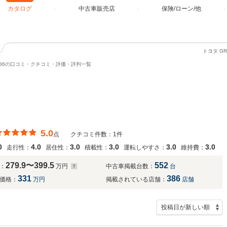
カタログ
中古車販売店
保険/ローン/他
トヨタ G
R86の口コミ・クチコミ・評価・評判一覧
5.0
点
クチコミ件数：1件
0
4.0
3.0
3.0
3.0
3.0
走行性：
居住性：
積載性：
運転しやすさ：
維持費：
279.9〜399.5
552
：
万円
中古車掲載台数：
台
331
386
価格：
万円
掲載されている店舗：
店舗