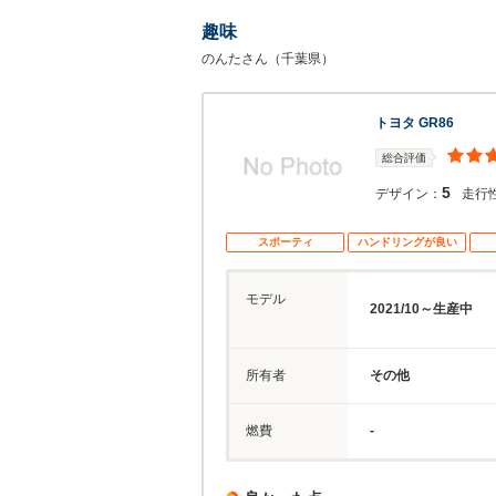
趣味
のんたさん（千葉県）
トヨタ GR86
総合評価
5
デザイン：
走行
スポーティ
ハンドリングが良い
モデル
2021/10～生産中
所有者
その他
燃費
-