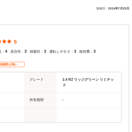
投稿日：
2024年7月25日
5
4
3
3
3
3
性：
居住性：
積載性：
運転しやすさ：
維持費：
信頼性が高い
グレード
2.4 RZ リッジグリーン リミテッ
ド
所有期間
-