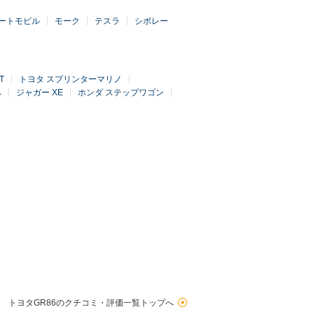
ートモビル
モーク
テスラ
シボレー
T
トヨタ スプリンターマリノ
ペ
ジャガー XE
ホンダ ステップワゴン
トヨタGR86のクチコミ・評価一覧トップへ