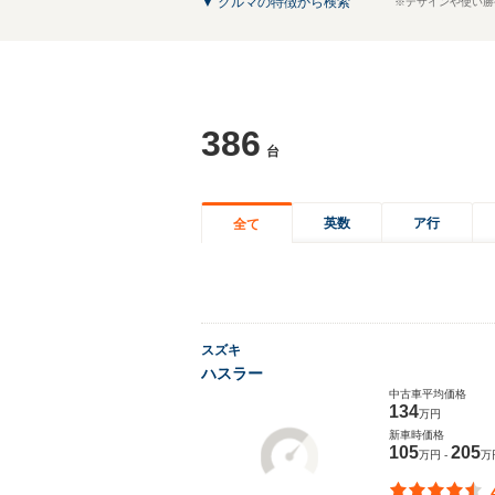
▼ クルマの特徴から検索
※デザインや使い勝
386
台
英数
ア行
全て
スズキ
ハスラー
中古車平均価格
134
万円
新車時価格
105
205
万円 -
万