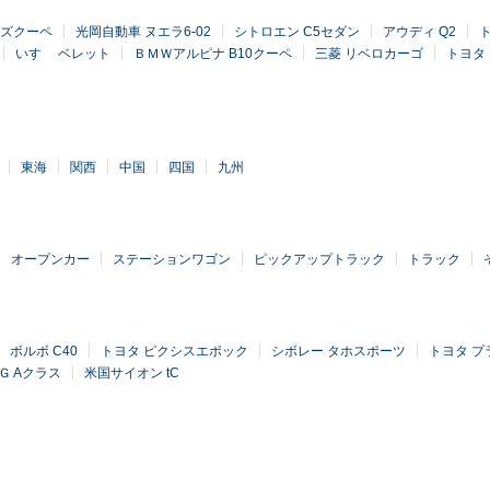
ーズクーペ
光岡自動車 ヌエラ6-02
シトロエン C5セダン
アウディ Q2
いすゞ ベレット
ＢＭＷアルピナ B10クーペ
三菱 リベロカーゴ
トヨタ
東海
関西
中国
四国
九州
オープンカー
ステーションワゴン
ピックアップトラック
トラック
ボルボ C40
トヨタ ピクシスエポック
シボレー タホスポーツ
トヨタ プ
Ｇ Aクラス
米国サイオン tC