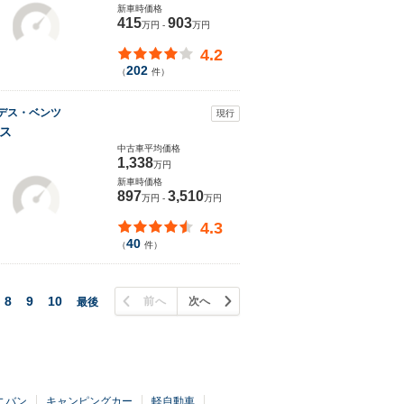
新車時価格
415
903
万円 -
万円
4.2
202
（
件）
デス・ベンツ
現行
ス
中古車平均価格
1,338
万円
新車時価格
897
3,510
万円 -
万円
4.3
40
（
件）
8
9
10
前へ
次へ
最後
ニバン
キャンピングカー
軽自動車