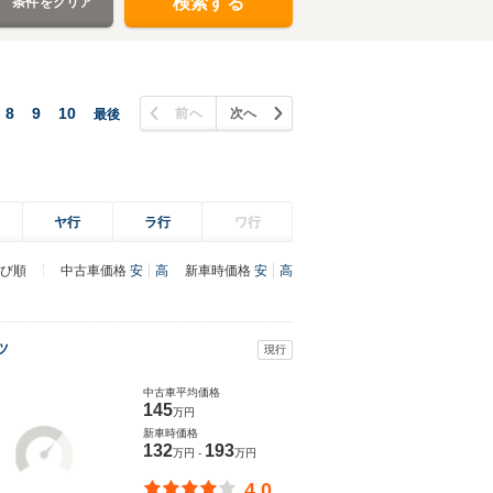
検索する
条件をクリア
8
9
10
前へ
次へ
最後
ヤ行
ラ行
ワ行
び順
中古車価格
安
高
新車時価格
安
高
ツ
現行
ト
中古車平均価格
145
万円
新車時価格
132
193
万円 -
万円
4.0