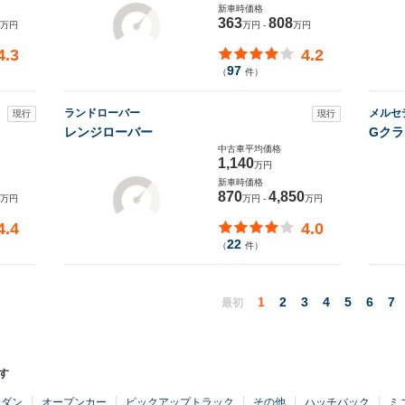
新車時価格
363
808
万円
万円 -
万円
4.3
4.2
97
（
件）
ランドローバー
メルセ
現行
現行
レンジローバー
Gクラ
中古車平均価格
1,140
万円
新車時価格
870
4,850
万円
万円 -
万円
4.4
4.0
22
（
件）
1
2
3
4
5
6
7
最初
す
セダン
オープンカー
ピックアップトラック
その他
ハッチバック
ミ