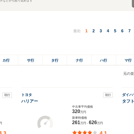
手などから絞り込めます
1
2
3
4
5
6
7
最初
カ行
サ行
タ行
ナ行
ハ行
マ行
元の並
トヨタ
ダイハ
現行
現行
ハリアー
タフ
中古車平均価格
320
万円
新車時価格
261
626
円
万円 -
万円
4.3
4.1