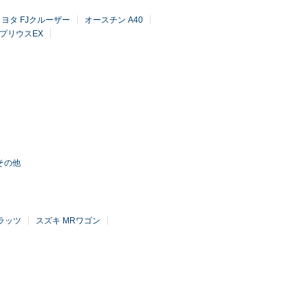
トヨタ FJクルーザー
オースチン A40
 プリウスEX
その他
ラッツ
スズキ MRワゴン