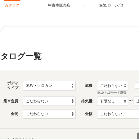
カタログ
中古車販売店
保険/ローン/他
カタログ一覧
ボディ
燃費
タイプ
※10・15モード燃費
〜
乗車定員
排気量
全高
全幅