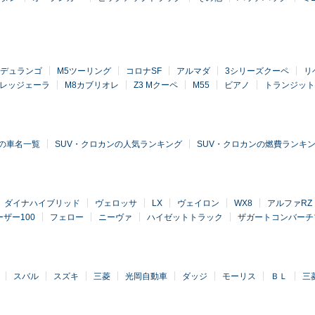
デュランゴ
M5ツーリング
コロナSF
アルマダ
3シリーズクーペ
リ
ーレッジェーラ
M8カブリオレ
Z3 Mクーペ
M55
ビアノ
トランジット
ンの車名一覧
SUV・クロカンの人気ランキング
SUV・クロカンの燃費ランキ
ダイナハイブリッド
ヴェロッサ
LX
ヴェイロン
WX8
アルファRZ
ザー100
フェロー
ニーヴァ
ハイゼットトラック
ザガートコンバーチ
スバル
スズキ
三菱
光岡自動車
ダッジ
モーリス
ＢＬ
三