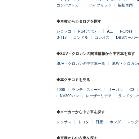
コンパクトカー
ハイブリッド
福祉車両
◆車種からカタログを探す
シロッコ
RS4アバント
911
T-Cross
S-T13
コンドル
コレオス
DBSスーパ
◆SUV・クロカンの関連情報から中古車を探す
SUV・クロカンの中古車一覧
SUV・クロカ
◆車クチコミを見る
2008
ランティスクーペ
リーガル
C3
e-NV200バン
レーザーリデア
ランドクルー
◆メーカーから中古車を探す
レクサス
トヨタ
日産
ホンダ
マツダ
◆車種から中古車を探す