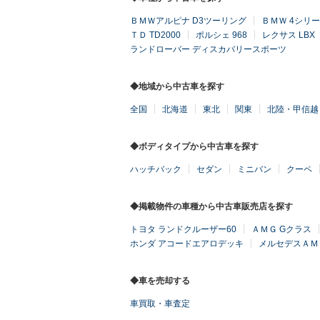
ＢＭＷアルピナ D3ツーリング
ＢＭＷ 4シリ
ＴＤ TD2000
ポルシェ 968
レクサス LBX
ランドローバー ディスカバリースポーツ
◆地域から中古車を探す
全国
北海道
東北
関東
北陸・甲信越
◆ボディタイプから中古車を探す
ハッチバック
セダン
ミニバン
クーペ
◆掲載物件の車種から中古車販売店を探す
トヨタ ランドクルーザー60
ＡＭＧ Gクラス
ホンダ アコードエアロデッキ
メルセデスＡＭ
◆車を売却する
車買取・車査定