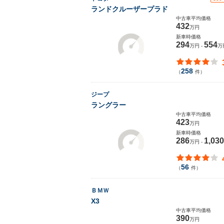
ランドクルーザープラド
中古車平均価格
432
万円
新車時価格
294
554
万円 -
万
258
（
件）
ジープ
ラングラー
中古車平均価格
423
万円
新車時価格
286
1,030
万円 -
56
（
件）
ＢＭＷ
X3
中古車平均価格
390
万円