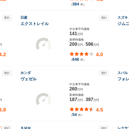
384
（
件）
日産
スズキ
現行
現行
エクストレイル
ジム
中古車平均価格
141
万円
新車時価格
200
596
円
万円 -
万円
4.2
4.0
646
（
件）
ホンダ
スバル
現行
現行
ヴェゼル
フォ
中古車平均価格
260
万円
新車時価格
187
397
円
万円 -
万円
3.8
4.5
54
（
件）
ＢＭＷ
レクサ
現行
現行