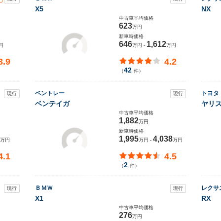
X5
NX
中古車平均価格
623
万円
新車時価格
646
1,612
円
万円 -
万円
3.9
4.2
42
（
件）
ベントレー
トヨタ
現行
現行
ベンテイガ
ヤリ
中古車平均価格
1,882
万円
新車時価格
1,995
4,038
万円
万円 -
万円
4.1
4.5
2
（
件）
ＢＭＷ
レクサ
現行
現行
X1
RX
中古車平均価格
276
万円