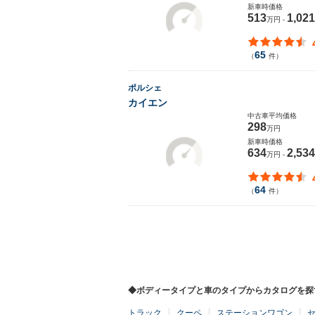
新車時価格
513
1,021
万円 -
65
（
件）
ポルシェ
カイエン
中古車平均価格
298
万円
新車時価格
634
2,534
万円 -
64
（
件）
◆ボディータイプと車のタイプからカタログを探
トラック
クーペ
ステーションワゴン