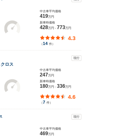
中古車平均価格
419
万円
新車時価格
428
773
万円 -
万円
4.3
14
（
件）
現行
スクロス
中古車平均価格
247
万円
新車時価格
180
336
万円 -
万円
4.6
7
（
件）
ス
現行
中古車平均価格
469
万円