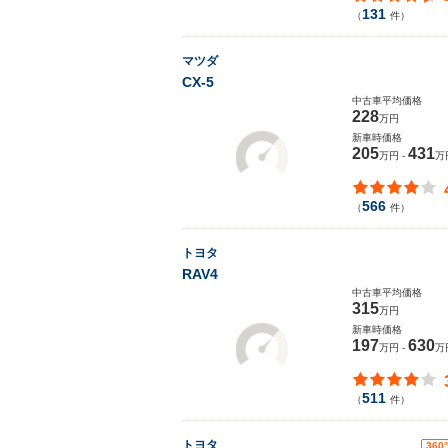
131
（
件）
マツダ
CX-5
中古車平均価格
228
万円
新車時価格
205
431
万円 -
万
566
（
件）
トヨタ
RAV4
中古車平均価格
315
万円
新車時価格
197
630
万円 -
万
511
（
件）
トヨタ
360°