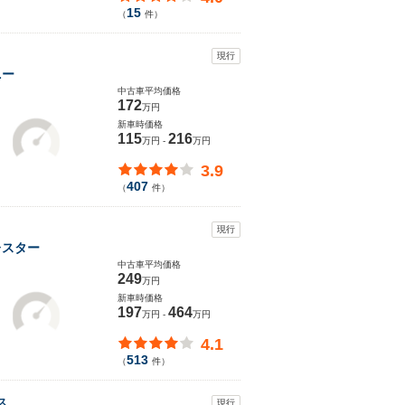
15
（
件）
現行
ニー
中古車平均価格
172
万円
新車時価格
115
216
万円 -
万円
3.9
407
（
件）
現行
レスター
中古車平均価格
249
万円
新車時価格
197
464
万円 -
万円
4.1
513
（
件）
ス
現行