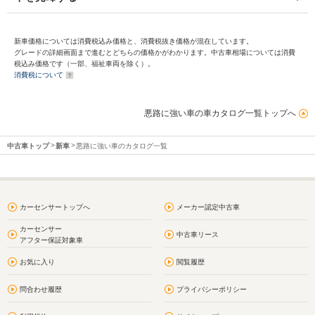
新車価格については消費税込み価格と、消費税抜き価格が混在しています。
グレードの詳細画面まで進むとどちらの価格かがわかります。中古車相場については消費
税込み価格です（一部、福祉車両を除く）。
消費税について
悪路に強い車の車カタログ一覧トップへ
中古車トップ
新車
悪路に強い車のカタログ一覧
カーセンサートップへ
メーカー認定中古車
カーセンサー
中古車リース
アフター保証対象車
お気に入り
閲覧履歴
問合わせ履歴
プライバシーポリシー