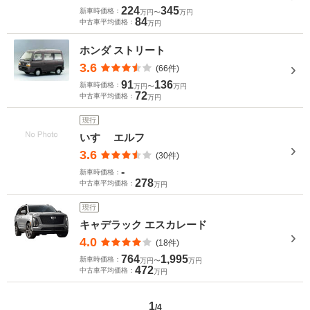
224
345
新車時価格：
万円〜
万円
84
中古車平均価格：
万円
ホンダ ストリート
3.6
(66件)
91
136
新車時価格：
万円〜
万円
72
中古車平均価格：
万円
現行
いすゞ エルフ
3.6
(30件)
-
新車時価格：
278
中古車平均価格：
万円
現行
キャデラック エスカレード
4.0
(18件)
764
1,995
新車時価格：
万円〜
万円
472
中古車平均価格：
万円
1
/4