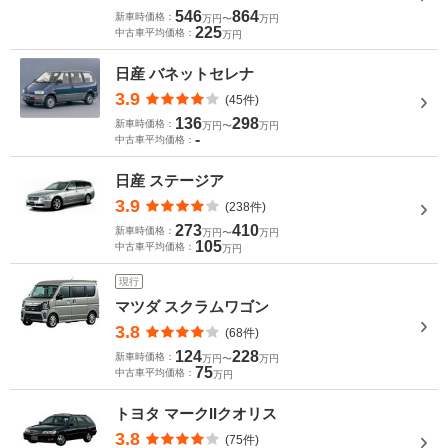
546
864
新車時価格：
万円〜
万円
225
中古車平均価格：
万円
日産 バネットセレナ
3.9
(45件)
136
298
新車時価格：
万円〜
万円
-
中古車平均価格：
日産 ステージア
3.9
(238件)
273
410
新車時価格：
万円〜
万円
105
中古車平均価格：
万円
現行
マツダ スクラムワゴン
3.8
(68件)
124
228
新車時価格：
万円〜
万円
75
中古車平均価格：
万円
トヨタ マークIIクオリス
3.8
(75件)