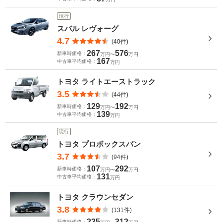
現行
スバル レヴォーグ
4.7
(40件)
267
576
新車時価格：
万円〜
万円
167
中古車平均価格：
万円
トヨタ ライトエーストラック
3.5
(44件)
129
192
新車時価格：
万円〜
万円
139
中古車平均価格：
万円
現行
トヨタ プロボックスバン
3.7
(94件)
107
292
新車時価格：
万円〜
万円
131
中古車平均価格：
万円
トヨタ クラウンセダン
3.8
(131件)
235
312
新車時価格：