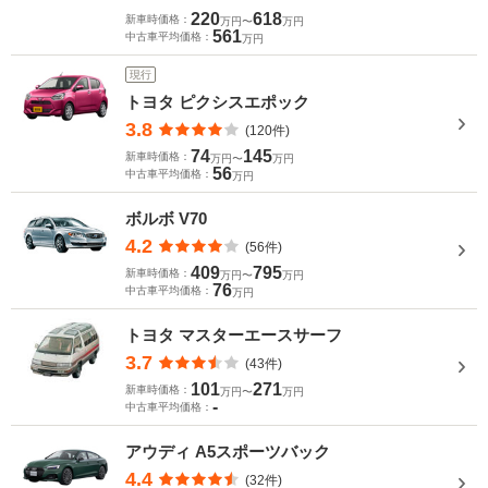
220
618
新車時価格：
万円〜
万円
561
中古車平均価格：
万円
現行
トヨタ ピクシスエポック
3.8
(120件)
74
145
新車時価格：
万円〜
万円
56
中古車平均価格：
万円
ボルボ V70
4.2
(56件)
409
795
新車時価格：
万円〜
万円
76
中古車平均価格：
万円
トヨタ マスターエースサーフ
3.7
(43件)
101
271
新車時価格：
万円〜
万円
-
中古車平均価格：
アウディ A5スポーツバック
4.4
(32件)