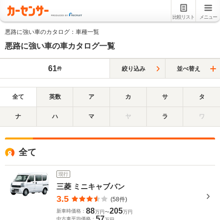
比較リスト
メニュー
悪路に強い車のカタログ：車種一覧
悪路に強い車の車カタログ一覧
61
絞り込み
並べ替え
件
全て
英数
ア
カ
サ
タ
ナ
ハ
マ
ヤ
ラ
ワ
全て
現行
三菱 ミニキャブバン
3.5
(58件)
88
205
新車時価格：
万円〜
万円
57
中古車平均価格：
万円