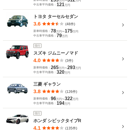
万円〜
万円
121
中古車平均価格：
万円
トヨタ ターセルセダン
3.6
(48件)
78
175
新車時価格：
万円〜
万円
79
中古車平均価格：
万円
現行
スズキ ジムニーノマド
4.0
(3件)
265
293
新車時価格：
万円〜
万円
320
中古車平均価格：
万円
三菱 ギャラン
3.8
(126件)
96
322
新車時価格：
万円〜
万円
194
中古車平均価格：
万円
現行
ホンダ シビックタイプR
4.1
(135件)