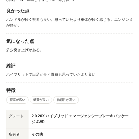
良かった点
ハンドルが軽く視界も良い。思っていたより車体が軽く感じる。エンジン音
が静か。
気になった点
多少突き上げがある。
総評
ハイブリットで出足が良く燃費も思っていたより良い
特徴
荷室が広い
燃費が良い
信頼性が高い
グレード
2.0 20X ハイブリッド エマージェンシーブレーキパッケー
ジ 4WD
所有者
その他