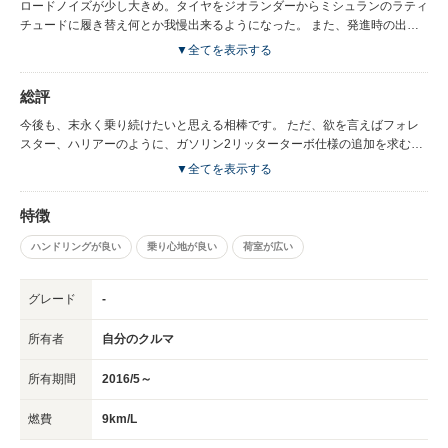
ーラーでの試乗で、走行安定性が段違いでとても驚いた。キューブは横風が
ロードノイズが少し大きめ。タイヤをジオランダーからミシュランのラティ
吹くとハンドルを持っていかれるので、高速道路の運転ではかなり神経を使
チュードに履き替え何とか我慢出来るようになった。 また、発進時の出だ
ってました。さらにキューブと比べてサイズが大きい車ではあるが、とても
しはかなりもっさり。ただ、6０キロ超えると急に加速が良くなる。仕様な
▼全てを表示する
運転しやすい。 その後何とか嫁を説得し、同車の購入に踏み切りました！
んでしょうね。
総評
今後も、末永く乗り続けたいと思える相棒です。 ただ、欲を言えばフォレ
スター、ハリアーのように、ガソリン2リッターターボ仕様の追加を求む。
そしたら次の購入検討候補に是非あげたい。
▼全てを表示する
特徴
ハンドリングが良い
乗り心地が良い
荷室が広い
グレード
-
所有者
自分のクルマ
所有期間
2016/5～
燃費
9km/L