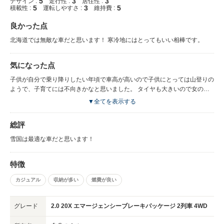
5
3
3
デザイン :
走行性 :
居住性 :
5
3
5
積載性 :
運転しやすさ :
維持費 :
良かった点
北海道では無敵な車だと思います！ 寒冷地にはとってもいい相棒です。
気になった点
子供が自分で乗り降りしたい年頃で車高が高いので子供にとっては山登りの
ようで、子育てには不向きかなと思いました。 タイヤも大きいので女の力
では乗せるのが大変なので今月手放します。 人気車種だから2年落ちでも半
▼全てを表示する
額以上の値段がついてくれました！
総評
雪国は最適な車だと思います！
特徴
カジュアル
収納が多い
燃費が良い
グレード
2.0 20X エマージェンシーブレーキパッケージ 2列車 4WD