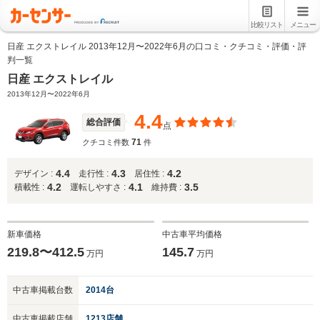
比較リスト
メニュー
日産 エクストレイル 2013年12月〜2022年6月の口コミ・クチコミ・評価・評
判一覧
日産 エクストレイル
2013年12月〜2022年6月
4.4
総合評価
点
71
クチコミ件数
件
4.4
4.3
4.2
デザイン :
走行性 :
居住性 :
4.2
4.1
3.5
積載性 :
運転しやすさ :
維持費 :
新車価格
中古車平均価格
219.8〜412.5
145.7
万円
万円
中古車掲載台数
2014台
中古車掲載店舗
1213店舗