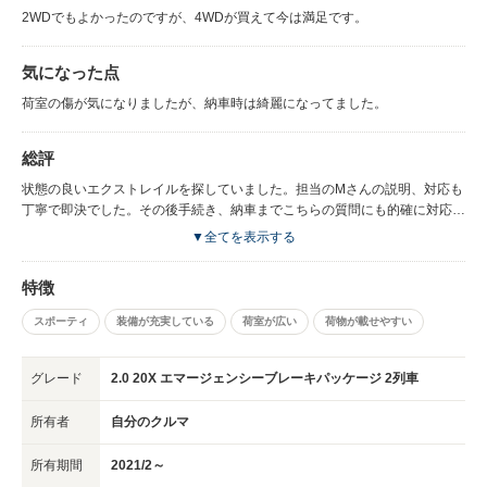
2WDでもよかったのですが、4WDが買えて今は満足です。
気になった点
荷室の傷が気になりましたが、納車時は綺麗になってました。
総評
状態の良いエクストレイルを探していました。担当のMさんの説明、対応も
丁寧で即決でした。その後手続き、納車までこちらの質問にも的確に対応い
ただきありがとうございます。
▼全てを表示する
特徴
スポーティ
装備が充実している
荷室が広い
荷物が載せやすい
グレード
2.0 20X エマージェンシーブレーキパッケージ 2列車
所有者
自分のクルマ
所有期間
2021/2～