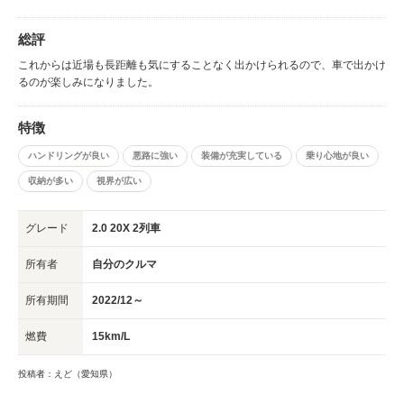
総評
これからは近場も長距離も気にすることなく出かけられるので、車で出かけ
るのが楽しみになりました。
特徴
ハンドリングが良い
悪路に強い
装備が充実している
乗り心地が良い
収納が多い
視界が広い
グレード
2.0 20X 2列車
所有者
自分のクルマ
所有期間
2022/12～
燃費
15km/L
投稿者：えど（愛知県）