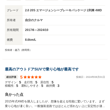
グレード
2.0 20S エマージェンシーブレーキパッケージ 2列車 4WD
所有者
自分のクルマ
所有期間
2017/6～2024/10
燃費
8.6km/L
投稿者：越乃（静岡県）
最高のアウトドアSUVで乗り心地が最高です
5
総合評価
投稿日：
2024
年
08
月
01
日
5
5
5
デザイン :
走行性 :
居住性 :
5
5
3
積載性 :
運転しやすさ :
維持費 :
良かった点
2015年式4WDを購入しましたが、想像を超える性能に驚いています。 まず
乗り心地が凄く良い。一般舗装道路ではほとんど揺れない上に安定性が凄く