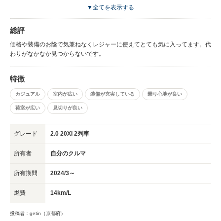
でありふれた車種なので特別感はないです
▼全てを表示する
総評
価格や装備のお陰で気兼ねなくレジャーに使えてとても気に入ってます。代
わりがなかなか見つからないです。
特徴
カジュアル
室内が広い
装備が充実している
乗り心地が良い
荷室が広い
見切りが良い
グレード
2.0 20Xi 2列車
所有者
自分のクルマ
所有期間
2024/3～
燃費
14km/L
投稿者：getin（京都府）