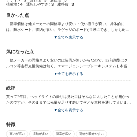
4
3
3
積載性 :
運転しやすさ :
維持費 :
良かった点
・新車価格は他メーカーの同格車より安い ・使い勝手が良い。具体的に
は、防水シート、収納が多い、ラゲッジのボードが2段にでき、しかも耐荷
重100キロなのでトノカバーの位置で目隠しできるだけではなく、キャンプ
▼全てを表示する
道具なども効率よく積める。
気になった点
・他メーカーの同格車より安いのは装備が無いからなので、32前期型はク
ルコン等走行支援装備は無く、エマージェンシーブレーキシステムも本当に
ブレーキのみ。レーンキープ支援も無く、レーンからはみ出したら警告音が
▼全てを表示する
鳴るだけ。 ・ハンドリング等走る楽しみを感じるのは無理。 ・32前期型初
期モデルはCVT不具合が有名だけど、変更になったCVTも不具合があり自分
総評
は特別保証が切れる半年位前から異音がし始めて交換して貰いました。ちな
みに走行距離は4万キロ位。尚、ディーラーで新品に載せ替える場合、CVT
買って7年目、ヘッドライトの曇りは見た目はそんなに大したことが無かっ
本体60万、工賃20万とのこと。その辺の整備工場でリビルト品載せ替えだ
たのですが、そのままでは光量が足りず磨いて何とか車検を通して貰いまし
と工賃込みで40万程度とのこと。中古で32前期型を買う人はCVTに注意し
た。 32前期型はHVモデルは制御が悪くて純ガソリンエンジン車と大して燃
▼全てを表示する
た方が良いです。 ・シートが防水シートということで生地が硬いうえに骨
費が変わらず、その意味では純ガソリン車はお買い得だったのかも。 後期
格が良くないせいか、運転して1時間経たずに尻が痛くなる。
型はプロパイロットがついたので走行性能はアップしていますが、シートは
特徴
同じなので座り心地はやはり悪いまま。 免許を取った最初の1台、練習用に
乗るには良いかもしれません。
室内が広い
収納が多い
荷室が広い
荷物が載せやすい