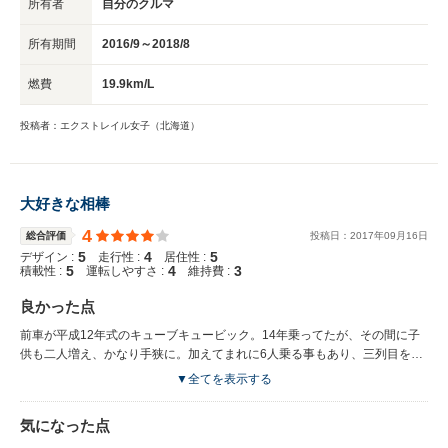
所有者
自分のクルマ
所有期間
2016/9～2018/8
燃費
19.9km/L
投稿者：エクストレイル女子（北海道）
大好きな相棒
4
総合評価
投稿日：
2017
年
09
月
16
日
5
4
5
デザイン :
走行性 :
居住性 :
5
4
3
積載性 :
運転しやすさ :
維持費 :
良かった点
前車が平成12年式のキューブキュービック。14年乗ってたが、その間に子
供も二人増え、かなり手狭に。加えてまれに6人乗る事もあり、三列目を使
うと荷物が全く載せられなくなるため買い替えを決意した。 とは言え、ミ
▼全てを表示する
ニバンは箱型デザインが受け入れられず、7人乗り車を探したところ、エク
ストレイルの存在を知りました。 エクストレイルは三列目を畳めば、荷室
気になった点
は大容量で、使い勝手が良い。また、キューブとの比較になるが、日産ディ