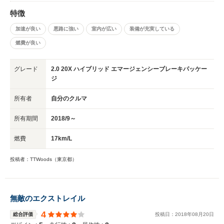
ターの切り替えがギクシャクするというレビューも聞きますが、私は全く気
特徴
になりません。 良い点、悪い点ありますが、私にとっては最高の1台になり
ます。 故障せず、長く乗れれば良いなと思います。
加速が良い
悪路に強い
室内が広い
装備が充実している
燃費が良い
グレード
2.0 20X ハイブリッド エマージェンシーブレーキパッケー
ジ
所有者
自分のクルマ
所有期間
2018/9～
燃費
17km/L
投稿者：TTWoods（東京都）
無敵のエクストレイル
4
総合評価
投稿日：
2018
年
08
月
20
日