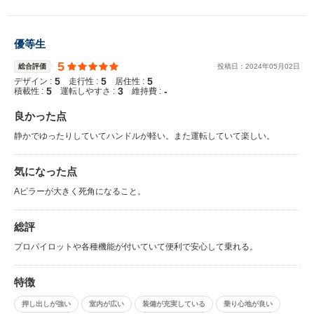
優等生
5
総合評価
投稿日：
2024
年
05
月
02
日
5
5
5
デザイン :
走行性 :
居住性 :
5
3
-
積載性 :
運転しやすさ :
維持費 :
良かった点
静かでゆったりしていてハンドルが軽い。また運転していて楽しい。
気になった点
Aピラーが大きく死角になること。
総評
プロパイロットや各種機能が付いていて便利で安心して乗れる。
特徴
押し出しが強い
室内が広い
装備が充実している
乗り心地が良い