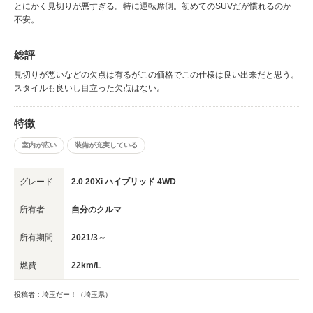
利用でどの程度の燃費かは未知数ですが。
とにかく見切りが悪すぎる。特に運転席側。初めてのSUVだが慣れるのか
不安。
総評
見切りが悪いなどの欠点は有るがこの価格でこの仕様は良い出来だと思う。
スタイルも良いし目立った欠点はない。
特徴
室内が広い
装備が充実している
グレード
2.0 20Xi ハイブリッド 4WD
所有者
自分のクルマ
所有期間
2021/3～
燃費
22km/L
投稿者：埼玉だー！（埼玉県）