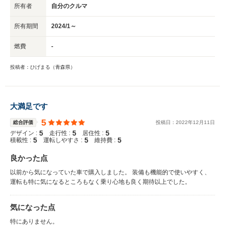
所有者
自分のクルマ
所有期間
2024/1～
燃費
-
投稿者：ひげまる（青森県）
大満足です
5
総合評価
投稿日：
2022
年
12
月
11
日
5
5
5
デザイン :
走行性 :
居住性 :
5
5
5
積載性 :
運転しやすさ :
維持費 :
良かった点
以前から気になっていた車で購入しました。 装備も機能的で使いやすく、
運転も特に気になるところもなく乗り心地も良く期待以上でした。
気になった点
特にありません。