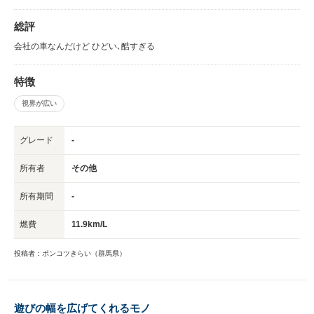
を自家用車で買うわけが無い。
総評
会社の車なんだけど ひどい､酷すぎる
特徴
視界が広い
グレード
-
所有者
その他
所有期間
-
燃費
11.9km/L
投稿者：ポンコツきらい（群馬県）
遊びの幅を広げてくれるモノ