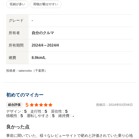
収納が多い
荷物が載せやすい
グレード
-
所有者
自分のクルマ
所有期間
2024/4～2024/4
燃費
8.9km/L
投稿者：takenoko（千葉県）
初めてのマイカー
5
総合評価
投稿日：
2024
年
03
月
06
日
5
5
5
デザイン :
走行性 :
居住性 :
5
5
-
積載性 :
運転しやすさ :
維持費 :
良かった点
事前に聞いていた、様々なレビューサイトで硬めと評価されていた乗り心地