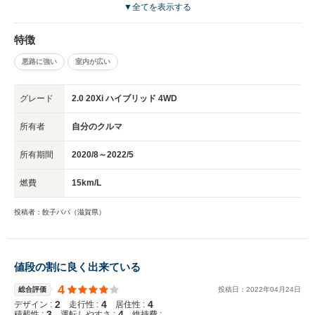
は運転はし易いと思います。近々新モデルがリリースの噂ですが、オプショ
▼全てを表示する
ンでもいいので防水シートは残して欲しいですね。
特徴
悪路に強い
室内が広い
グレード
2.0 20Xi ハイブリッド 4WD
所有者
自分のクルマ
所有期間
2020/8～2022/5
燃費
15km/L
投稿者：餃子パパ（滋賀県）
値段の割に良く出来ている
4
総合評価
投稿日：
2022
年
04
月
24
日
2
4
4
デザイン :
走行性 :
居住性 :
3
4
-
積載性 :
運転しやすさ :
維持費 :