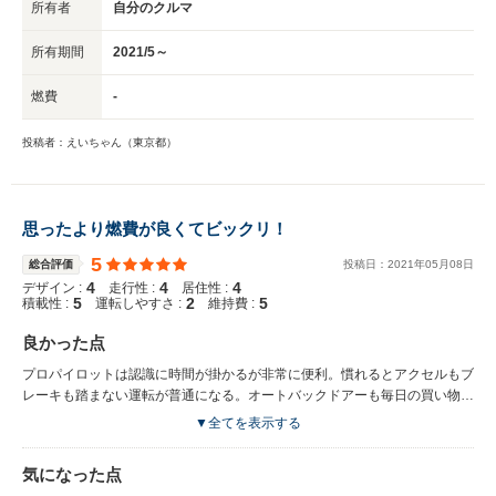
所有者
自分のクルマ
所有期間
2021/5～
燃費
-
投稿者：えいちゃん（東京都）
思ったより燃費が良くてビックリ！
5
総合評価
投稿日：
2021
年
05
月
08
日
4
4
4
デザイン :
走行性 :
居住性 :
5
2
5
積載性 :
運転しやすさ :
維持費 :
良かった点
プロパイロットは認識に時間が掛かるが非常に便利。慣れるとアクセルもブ
レーキも踏まない運転が普通になる。オートバックドアーも毎日の買い物で
は必須になってしまった。４WD仕様だが普段使いは２WDで十分。高速や
▼全てを表示する
郊外道路ではエコドライブとプロパイロット使用でカタログ燃費を超える事
も再々有る。安全と燃費を意識して過激なアクセルワークはしていないがこ
気になった点
のクラスで20km前後の燃費は大満足。冬季の４WD利用と夏季のエアコン