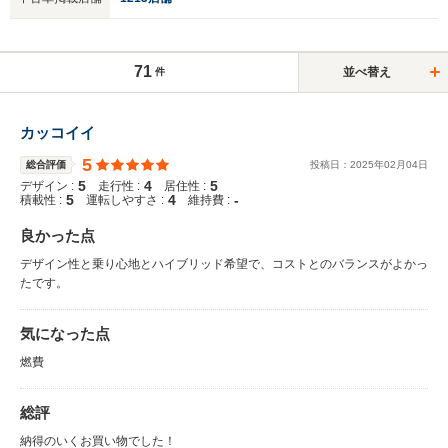
71
並べ替え
件
カッコイイ
5
総合評価
投稿日：
2025
年
02
月
04
日
5
4
5
デザイン :
走行性 :
居住性 :
5
4
-
積載性 :
運転しやすさ :
維持費 :
良かった点
デザイン性と乗り心地とハイブリッド希望で、コストとのバランスがよかっ
たです。
気になった点
燃費
総評
納得のいくお買い物でした！