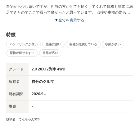
自宅から少し遠いですが、担当の方がとても良くしてくれて価格も非常に満
足できたのでここで買って良かったと思っています。 点検や車検の際もこ
こでお願いしようと思います。
▼全てを表示する
特徴
ハンドリングが良い
悪路に強い
装備が充実している
収納が多い
荷物が載せやすい
視界が広い
グレード
2.0 20Xi 2列車 4WD
所有者
自分のクルマ
所有期間
2020/9～
燃費
-
投稿者：てんちゃん323