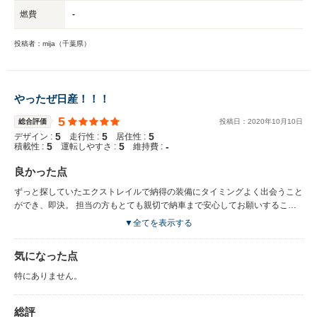
燃費
-
投稿者：mija（千葉県）
やったぜ日産！！！
5
総合評価
投稿日：
2020
年
10
月
10
日
5
5
5
デザイン :
走行性 :
居住性 :
5
5
-
積載性 :
運転しやすさ :
維持費 :
良かった点
ずっと探していたエクストレイルで納得の装備にタイミングよく出会うこと
ができ、即決。 担当の方もとても親切で納車まで安心してお願いすること
ができました。
▼全てを表示する
気になった点
特にありません。
総評