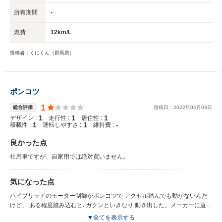
所有期間
-
燃費
12km/L
投稿者：くにくん（群馬県）
ポンコツ
1
総合評価
投稿日：
2022
年
04
月
03
日
1
1
1
デザイン :
走行性 :
居住性 :
1
1
-
積載性 :
運転しやすさ :
維持費 :
良かった点
社用車ですが、自家用では絶対買いません。
気になった点
ハイブリッドのモーター制御がポンコツで アクセル踏んでも動かないんだ
けど、 ある程度踏み込むと､ガクンといきなり 動き出した。メーカーに直し
てと お願いしても､全く改善されず やっと数年経った今直した。 こんな車
▼全てを表示する