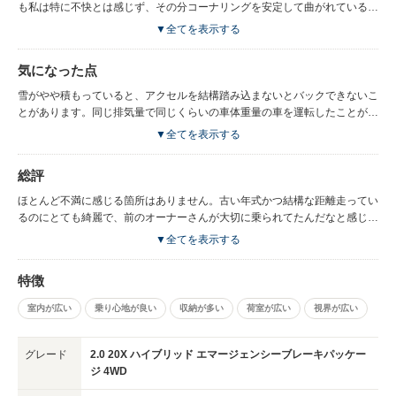
も私は特に不快とは感じず、その分コーナリングを安定して曲がれているよ
うな印象を受けます。 ピラーの太さも運転していると気になりません。運
▼全てを表示する
転していて、特にストレスを感じるようなことはありません。いやいや、ま
るみを帯びたデザインを愛嬌があって気に入っています。
気になった点
雪がやや積もっていると、アクセルを結構踏み込まないとバックできないこ
とがあります。同じ排気量で同じくらいの車体重量の車を運転したことがな
いので、こういうもんなのかなとは思っています。
▼全てを表示する
総評
ほとんど不満に感じる箇所はありません。古い年式かつ結構な距離走ってい
るのにとても綺麗で、前のオーナーさんが大切に乗られてたんだなと感じま
した。まだ買ったばかりなので、故障が少ないことを願っています。
▼全てを表示する
特徴
室内が広い
乗り心地が良い
収納が多い
荷室が広い
視界が広い
グレード
2.0 20X ハイブリッド エマージェンシーブレーキパッケー
ジ 4WD