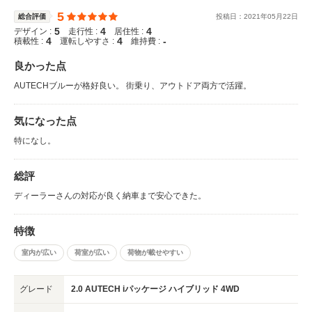
5
総合評価
投稿日：
2021
年
05
月
22
日
5
4
4
デザイン :
走行性 :
居住性 :
4
4
-
積載性 :
運転しやすさ :
維持費 :
良かった点
AUTECHブルーが格好良い。 街乗り、アウトドア両方で活躍。
気になった点
特になし。
総評
ディーラーさんの対応が良く納車まで安心できた。
特徴
室内が広い
荷室が広い
荷物が載せやすい
グレード
2.0 AUTECH iパッケージ ハイブリッド 4WD