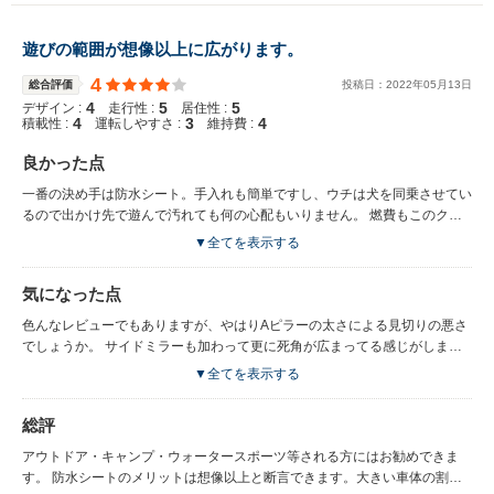
遊びの範囲が想像以上に広がります。
4
総合評価
投稿日：
2022
年
05
月
13
日
4
5
5
デザイン :
走行性 :
居住性 :
4
3
4
積載性 :
運転しやすさ :
維持費 :
良かった点
一番の決め手は防水シート。手入れも簡単ですし、ウチは犬を同乗させてい
るので出かけ先で遊んで汚れても何の心配もいりません。 燃費もこのクラ
スだと十分に良いと思います。カタログ値では２０ｋｍに対して実際は、長
▼全てを表示する
距離で約１５ｋｍ、街乗りで約1１～１２ｋｍぐらいです。 プロパイロット
も高速道路での長距離走行時はとても役に立つ良い仕様で、運転の疲労感が
気になった点
全然違ってきます。
色んなレビューでもありますが、やはりAピラーの太さによる見切りの悪さ
でしょうか。 サイドミラーも加わって更に死角が広まってる感じがしま
す。自分も何度かヒヤリハットを経験したので、カーブや狭い交差点などは
▼全てを表示する
特に気を付けないといけません。 日産特有なのかは分かりませんが、運転
席シートの端っこのへたりが早いと思います。乗降時にどうして体重がかか
総評
るため致し方ないとは思いますが、それであればもう少しヘタレない対策が
必要かと思います。 インパネ周りは決して未来感というか新しさは感じら
アウトドア・キャンプ・ウォータースポーツ等される方にはお勧めできま
れないですね。
す。 防水シートのメリットは想像以上と断言できます。大きい車体の割に