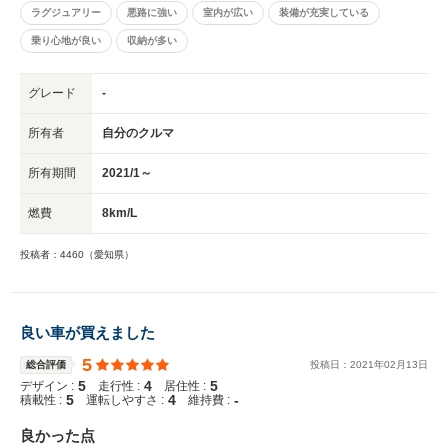
ラグジュアリー
悪路に強い
室内が広い
装備が充実している
乗り心地が良い
収納が多い
グレード
-
所有者
自分のクルマ
所有期間
2021/1～
燃費
8km/L
投稿者：4460（愛知県）
良い車が買えました
5
総合評価
投稿日：
2021
年
02
月
13
日
5
4
5
デザイン :
走行性 :
居住性 :
5
4
-
積載性 :
運転しやすさ :
維持費 :
良かった点