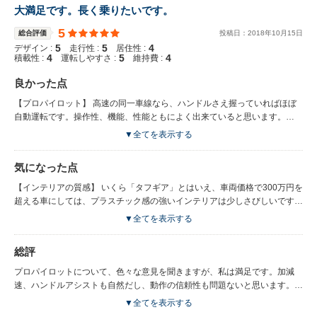
大満足です。長く乗りたいです。
5
総合評価
投稿日：
2018
年
10
月
15
日
5
5
4
デザイン :
走行性 :
居住性 :
4
5
4
積載性 :
運転しやすさ :
維持費 :
良かった点
【プロパイロット】 高速の同一車線なら、ハンドルさえ握っていればほぼ
自動運転です。操作性、機能、性能ともによく出来ていると思います。
【デザイン】 デビューから5年たっても色あせない、洗練されたデザイン。
▼全てを表示する
都会的にも、タフにも見える。 【燃費】 ハイブリッドの割には大したこと
ない、という意見もありますが、郊外の幹線道路中心なら実測で17～18㎞/ℓ
気になった点
まで伸びます。ミドルサイズSUVとしては十分でしょう。 【加速】 モータ
ーアシストのおかげで、重いボディの割には加速に不満はありません。
【インテリアの質感】 いくら「タフギア」とはいえ、車両価格で300万円を
【静粛性】 ロードノイズは大きめですが、ハイブリッドのおかげで発進時
超える車にしては、プラスチック感の強いインテリアは少しさびしいです
のエンジン音が非常に静かです。通常のアイドリングストップ車のように、
ね。カップホルダーや小物入れの底にラバーくらい欲しいです。 【メータ
▼全てを表示する
発進時にエンジンがかかる振動がないのが良いですね。 【アラウンドビュ
ー周り】 シンプルで良いの化も知れませんが、プロパイロットやハイブリ
ーンモニター】 ベテランでも一度使ってみると手放せなくなると思いま
ッドの作動状況を常に把握するには画面が小さすぎます。 【乗り心地】 フ
総評
す。免許取立ての息子にも安心して車庫入れさせられます。
ォレスター(SJ5)と比べても、少し固めです。 7人乗ったり、荷物を満載し
てアウトドアに行く前提だからしょうがないかもですね。 【ラゲッジ】 バ
プロパイロットについて、色々な意見を聞きますが、私は満足です。加減
ッテリーのために底上げになっているのは、たった数センチですが、重い荷
速、ハンドルアシストも自然だし、動作の信頼性も問題ないと思います。
物の積み下ろし時には、結構効いてきます。
慣れてくると、「この状況ならアシストが解除されるな」というのが予想が
▼全てを表示する
つくので安心できます。 ハイブリッドシステムについて、エンジンとモー