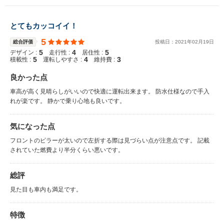
とてもカッコイイ！
5
総合評価
投稿日：
2021
年
02
月
19
日
5
4
5
デザイン :
走行性 :
居住性 :
5
4
3
積載性 :
運転しやすさ :
維持費 :
良かった点
車高が高く見晴らしがいいので快適に運転出来ます。 防水仕様なので手入
れが楽です。 静かで乗り心地も良いです。
気になった点
フロントのピラーが太いので左折する際は見づらい点が注意点です。 記載
されていた燃費より半分くらい悪いです。
総評
見た目も車内も満足です。
特徴