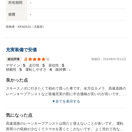
所有期間
-
燃費
-
投稿者：KEN2024（大阪府）
充実装備で安価
4
総合評価
投稿日：
2024
年
07
月
11
日
5
5
5
デザイン :
走行性 :
居住性 :
5
4
-
積載性 :
運転しやすさ :
維持費 :
良かった点
スキースノボに行きたくて初めて買った車です。全方位カメラ、高速道路の
レーンキープアシストなど装備充実の割に中古価格が安いのが良いです。
デザインも新型よりこっちのほうが好きです。 室内は後席も荷室もとても
▼全てを表示する
広くエクストレイルの特徴でもある防水シートのお陰でレジャーに気兼ねな
く使えます。 燃費は高速道路で最高17kmくらい、下道だと12-14kmくらい
気になった点
です。ハイブリッドでも何でもない割にはとても燃費がいいと思います。ハ
イブリッドでない分車両価格が安いのでトータルのコストでも安くなるので
高速道路のレーンキープアシストは雨だと使えないことが多いです。 運転
はないかと思います。
席周りの収納が少なくてスマホを置くとこがないです。 よく売れて街なか