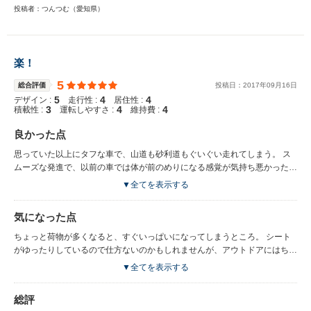
投稿者：つんつむ（愛知県）
楽！
5
総合評価
投稿日：
2017
年
09
月
16
日
5
4
4
デザイン :
走行性 :
居住性 :
3
4
4
積載性 :
運転しやすさ :
維持費 :
良かった点
思っていた以上にタフな車で、山道も砂利道もぐいぐい走れてしまう。 ス
ムーズな発進で、以前の車では体が前のめりになる感覚が気持ち悪かったけ
ど、自然に動くから気持ちが良い。 足腰が悪く通院中の母も、この車はち
▼全てを表示する
ょうどよい高さでとても乗車しやすく、長時間座っていても腰が痛くなりに
くいこと、窓も周りをよく確認できるように広めな感じがすると喜んでいま
気になった点
した。 足まわりもゆったりしていて、買い物袋も余裕で置けるので良いで
す。 運転中の音も本当に静かで、音楽をかけたりラジオをいれてもストレ
ちょっと荷物が多くなると、すぐいっぱいになってしまうところ。 シート
スなく聞こえます。 ドアも、力いっぱい閉めなくてもちゃんと閉まってく
がゆったりしているので仕方ないのかもしれませんが、アウトドアにはちょ
れるので、子供やお年寄りも楽みたいです。 そして、なんといってもこの
っと厳しいかもしれません。 それと、シートベルトをさしこむ部分が、い
▼全てを表示する
デザインがかっこいい！
つもどこにあるかわからなくなり、そのたびにどうしても面倒くささを感じ
てしまいます。急いでいるときは特に。
総評