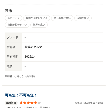
特徴
スポーティ
装備が充実している
乗り心地が良い
収納が多い
荷物が載せやすい
視界が広い
グレード
-
所有者
家族のクルマ
所有期間
2025/1～
燃費
-
投稿者：はせせな（兵庫県）
可も無く不可も無く
4
総合評価
投稿日：
2024
年
11
月
18
日
3
3
3
デザイン :
走行性 :
居住性 :