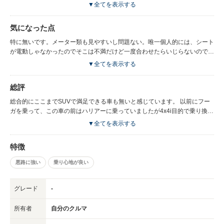
高い。 シャーシコントロールが非常に優秀で横揺れがほとんど出ないのに
▼全てを表示する
は驚いた。 突き上げもほとんどない。ここは想定がだった。ハイブリッド
と迷ったけど燃費の差が大きくないのと、試乗したときのパワーの高さはエ
気になった点
ンジン車でも十分だったのでエンジン車にしたが満足しています。燃費も良
いです。山道を走る時のコーナーの安定感、それと車体の安定感は尋常じゃ
特に無いです。メーター類も見やすいし問題ない。唯一個人的には、シート
ないです。
が電動しゃなかったのでそこは不満だけど一度合わせたらいじらないので問
題ないです。
▼全てを表示する
総評
総合的にここまでSUVで満足できる車も無いと感じています。 以前にフー
ガを乗って、この車の前はハリアーに乗っていましたが4x4i目的で乗り換え
て本当に正解だったと思っています。ハリアーとは比較にならない走行性能
▼全てを表示する
を持っていると感じます。長く乗りたいです。お奨めの車種です。
特徴
悪路に強い
乗り心地が良い
グレード
-
所有者
自分のクルマ