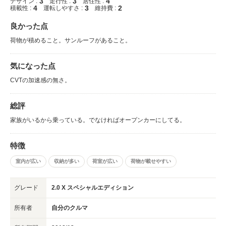
3
3
4
デザイン :
走行性 :
居住性 :
4
3
2
積載性 :
運転しやすさ :
維持費 :
良かった点
荷物が積めること。サンルーフがあること。
気になった点
CVTの加速感の無さ。
総評
家族がいるから乗っている。でなければオープンカーにしてる。
特徴
室内が広い
収納が多い
荷室が広い
荷物が載せやすい
グレード
2.0 X スペシャルエディション
所有者
自分のクルマ