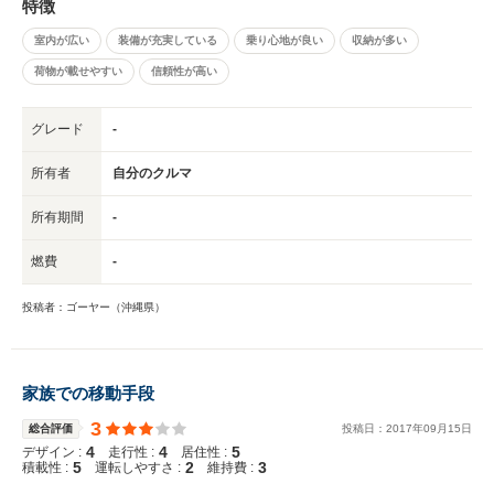
特徴
室内が広い
装備が充実している
乗り心地が良い
収納が多い
荷物が載せやすい
信頼性が高い
グレード
-
所有者
自分のクルマ
所有期間
-
燃費
-
投稿者：ゴーヤー（沖縄県）
家族での移動手段
3
総合評価
投稿日：
2017
年
09
月
15
日
4
4
5
デザイン :
走行性 :
居住性 :
5
2
3
積載性 :
運転しやすさ :
維持費 :