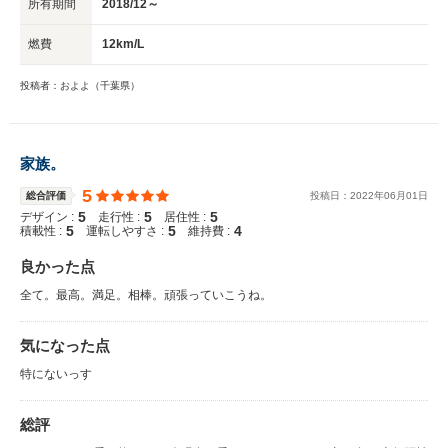
所有期間
2018/12～
燃費
12km/L
投稿者：およよ（千葉県）
家族。
5
総合評価
投稿日：
2022
年
06
月
01
日
5
5
5
デザイン :
走行性 :
居住性 :
5
5
4
積載性 :
運転しやすさ :
維持費 :
良かった点
全て。最高。満足。相棒。頑張っていこうね。
気になった点
特にないっす
総評