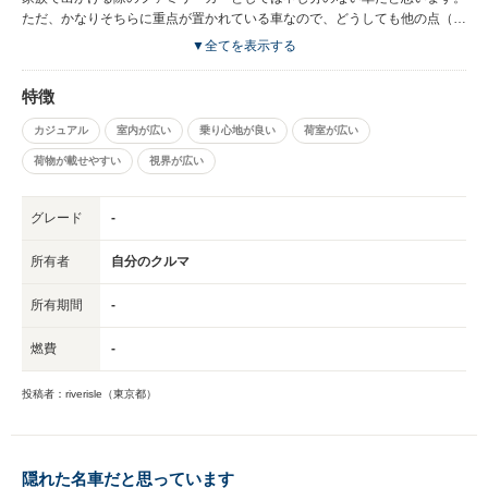
ただ、かなりそちらに重点が置かれている車なので、どうしても他の点（燃
費・エンジン性能など）が疎かになってしまうのが少し残念ですね。
▼全てを表示する
特徴
カジュアル
室内が広い
乗り心地が良い
荷室が広い
荷物が載せやすい
視界が広い
グレード
-
所有者
自分のクルマ
所有期間
-
燃費
-
投稿者：riverisle（東京都）
隠れた名車だと思っています