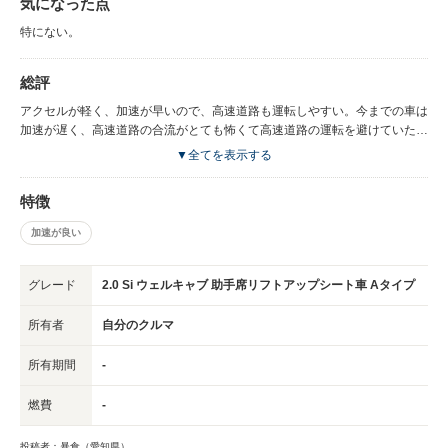
気になった点
特にない。
総評
アクセルが軽く、加速が早いので、高速道路も運転しやすい。今までの車は
加速が遅く、高速道路の合流がとても怖くて高速道路の運転を避けていた
が、今の車に変えてからは高速道路の運転が楽しく、高速道路を利用した長
▼全てを表示する
距離ドライブが増えた。車内空間も広く、ゆったりとできるので、長時間の
運転でも疲れにくく、運転がますます好きになりました。今までの車は単な
特徴
る移動手段としか思っていなかったが、今の車に変えてからはすごく愛着が
わき、休日には洗車をしたり、メンテナンスをしたりすることも苦ではな
加速が良い
く、車にお金をかけるようになりました。室内空間が広いため、友人とのレ
ジャーでも重宝され、バーベキューやキャンプなどに積極的に参加するよう
になり、大活躍しています。また、仕事でも作業道具を多く積むことができ
グレード
2.0 Si ウェルキャブ 助手席リフトアップシート車 Aタイプ
るので使い勝手が良いです。家族からも室内空間がひろく、ゆったりできる
ことが好評で、この車で旅行に行きたいといわれ、家族での旅行も増え、家
所有者
自分のクルマ
族とのコミュニケーションにも一役買ってくれています。これからもメンテ
ナンスを続け、長く乗り続けたいと思っています。
所有期間
-
燃費
-
投稿者：暴食（愛知県）