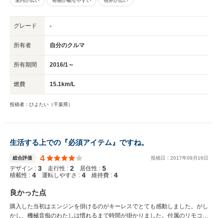
室内が広い
荷物が載せやすい
視界が広い
グレード
-
所有者
自分のクルマ
所有期間
2016/1～
燃費
15.1km/L
投稿者：ひよたい（千葉県）
生活する上での『必須アイテム』ですね。
4
総合評価
投稿日：
2017
年
09
月
16
日
3
2
5
デザイン :
走行性 :
居住性 :
4
4
4
積載性 :
運転しやすさ :
維持費 :
良かった点
購入した当初はエンジンを掛けるのがキーレスでとても感動しました。がし
かし、機械音痴のわたしは慣れるまで時間が掛かりました。付属のリモコン