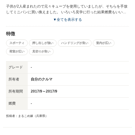
子供が2人産まれたので元々キューブを使用していましたが、そちらを手放
してミニバンに買い換えました。 いろいろ見学に行った結果燃費もいいし
なかなか車内も広いし使い勝手のよさそうなノアに決まりました。 何と言
▼全てを表示する
っても乗りやすい。普通車とは違った見方で運転が出来るので、運転がしや
すい。 そして、両側電動なので買い物で両手がふさがっていても乗り降り
特徴
がスムーズ。今までよくキューブを乗っていたなと実感させられました。
また、後席モニター付きなので子供たちは大好きなアニメを見ながらの走行
スポーティ
押し出しが強い
ハンドリングが良い
室内が広い
なので機嫌もいいし、言うことなしですね。 音も元々ついているやつです
荷室が広い
見切りが良い
がなかなかいいし、個人的にdvdを流しながら早くドライブしたいと思って
います。 また、私は初めてのミニバン運転なので駐車が不安でしたが、バ
ックモニターもついているし、障害物センサーもついているので、スムーズ
グレード
-
に駐車することができました。 これから家族でのお出かけや遠出が増える
ので、こちらの車購入は本当によかったとおもっています！ まだまだ乗り
所有者
自分のクルマ
慣れていないのでもっと乗って練習が必要ですが、今後の事を考えてスムー
ズに走れるようになりたいものです、
所有期間
2017/9～2017/9
燃費
-
投稿者：まるこめ嫁（兵庫県）