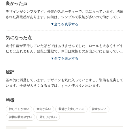
良かった点
デザインがシンプルです。外装がスポーティーで、気に入っています。洗練
された高級感があります。内装は、シンプルで収納が多いので助かっていま
す。 大人数の家族のお出かけには向いているとおもいます。室内が広く、
▼全てを表示する
スライドドアなので、子供も喜びます。ドライブなど、長時間乗るには適し
ていると思います。 故障は少ないです。五年ほど乗っていますが、特に大
気になった点
きな不調は感じたことがありません。今のところ快調です。
走行性能が期待していたほどではありませんでした。ロールも大きくキビキ
ビとは走れません。普段は通勤で、休日は家族とのお出かけにと使っている
のですが、正直通勤には向きません。燃費が悪く、大抵10km前後です。高
▼全てを表示する
さがあるせいか、曲がるときなどには振られる気がします。 また、非力で
アップダウンがある道ではかなりストレスを感じます。大きい車なので仕方
総評
ないのかもしれませんが…
基本的に満足しています。デザインも気に入っていますし、装備も充実して
います。子供が大きくなるまでは、ずっと使おうと思います。
特徴
押し出しが強い
室内が広い
装備が充実している
荷室が広い
荷物が載せやすい
見切りが良い