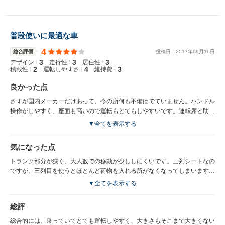
普段使いに最適な車
4
総合評価
投稿日：
2017
年
09
月
16
日
3
3
3
デザイン :
走行性 :
居住性 :
2
4
3
積載性 :
運転しやすさ :
維持費 :
良かった点
さすが国内メーカーだけあって、今の所何も不備はでていません。ハンドル
操作がしやすく、座面も高いので運転もとてもしやすいです。運転席と助手
席の間も空いている為、荷物を置いたり、何かと使いやすい車です。三列シ
▼全てを表示する
ートのため、大きく見えますが、小回りも利き、街乗りには向いていると思
います。車内も天井が高めな方ですので、思ったよりとても快適です。両側
気になった点
スライドドアのため、子供の乗り降りがとてもしやすいです。チャイルドシ
ートと時もかがんで乗せる事もなかったので、こちらの負担も少なく、大変
トランク部分が狭く、大人数での移動が少ししにくいです。三列シートなの
な時期でも楽々でした。また、運転中に子供が誤ってスライドドアを開けて
ですが、三列目を使うとほとんど荷物を入れる所がなくなってしまいます。
しまってもロック？の様なものがかかっているのか、自動で全部開閉してし
あとは、燃費かな？街乗りが多いので仕方ないといえば仕方ないですが、も
▼全てを表示する
まうことがないので安心です。
う少し待って、ハイブリッドの方を買えばよかったと後悔しています。両側
スライドドアが自動なので、子供が手を挟みそうで怖いです。体に当たった
総評
り、物を挟んだ場合は自動で閉まらず戻ってくれるのですが、子供の小さな
指だと感知しないのか反応してもらえなく、とてもヒヤリとしました。
総合的には、乗っていてとても運転しやすく、大きさもそこまで大きくない