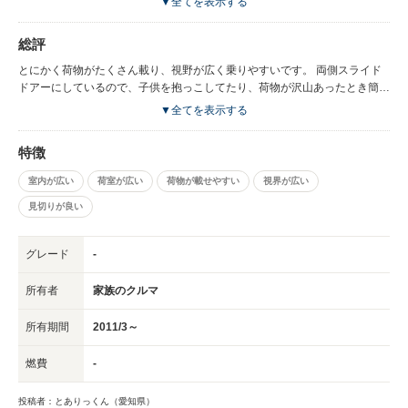
▼全てを表示する
す。
総評
とにかく荷物がたくさん載り、視野が広く乗りやすいです。 両側スライド
ドアーにしているので、子供を抱っこしてたり、荷物が沢山あったとき簡単
に開け閉めできるのでとても便利です。 二列目、三列目が倒せるので、フ
▼全てを表示する
ラットにして子どもたちは布団を敷いて寝たり、遊んだりと広々使えて良い
です。 海や川に行ったとき、着替えるスペースも確保出来る広さなので、
特徴
アウトドア好きに良いかもしれないです。
室内が広い
荷室が広い
荷物が載せやすい
視界が広い
見切りが良い
グレード
-
所有者
家族のクルマ
所有期間
2011/3～
燃費
-
投稿者：とありっくん（愛知県）