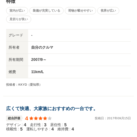
特徴
室内が広い
装備が充実している
荷物が載せやすい
視界が広い
見切りが良い
グレード
-
所有者
自分のクルマ
所有期間
2007/9～
燃費
11km/L
投稿者：KKYD（愛知県）
広くて快適、大家族におすすめの一台です。
4
総合評価
投稿日：
2017
年
09
月
15
日
4
3
5
デザイン :
走行性 :
居住性 :
5
4
4
積載性 :
運転しやすさ :
維持費 :