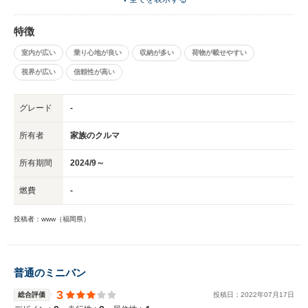
していただいて、信頼できるお店だと思われます。
特徴
室内が広い
乗り心地が良い
収納が多い
荷物が載せやすい
視界が広い
信頼性が高い
グレード
-
所有者
家族のクルマ
所有期間
2024/9～
燃費
-
投稿者：www（福岡県）
普通のミニバン
3
総合評価
投稿日：
2022
年
07
月
17
日