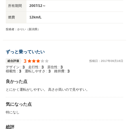
所有期間
2007/12～
燃費
12km/L
投稿者：かりい（新潟県）
ずっと乗っていたい
3
総合評価
投稿日：
2017
年
09
月
16
日
3
3
3
デザイン :
走行性 :
居住性 :
3
3
3
積載性 :
運転しやすさ :
維持費 :
良かった点
とにかく運転がしやすい。 高さが高いので見やすい。
気になった点
特になし
総評