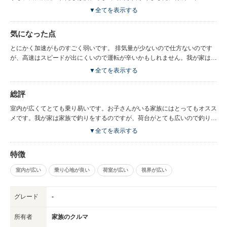
スターターは結構車から離れた場所からでも反応するので夏は乗る前にエア
▼全てを表示する
コンを付けれて、いざ乗るときには車内は涼しくて快適。冬は雪国なので暖
気と車内を暖かくできて本当に役立ちます。
気になった点
とにかく加速がものすごく弱いです。 排気量が少ないので仕方ないのです
が、高速はスピードが出にくいので運転が辛いかもしれません。我が家はよ
く家族で遠出をするので運転をしている旦那がよく『もう少しスムーズなら
▼全てを表示する
楽なのになぁ〜。』とボヤいております。 それと、後部座席のドリンクホ
ルダーは足元のスライドドアにあるのですが、手前にあった方が正直良かっ
総評
たです。今のスライドドアの位置は飲み物の出し入れが少し不便です。
室内が広くてとても乗り易いです。お子さんがいる家族にはとってもオスス
メです。我が家は家族で釣りをするのですが、荷台がとても広いので釣りの
道具やクーラーボックスも楽々入るので助かります。すでに購入してから１
▼全てを表示する
０年以上経ちますが、乗り心地は最高だし１０万キロ以上走っていますが、
壊れたことが一度もないのでまだまだ手放せないですね。
特徴
室内が広い
乗り心地が良い
荷室が広い
視界が広い
グレード
-
所有者
家族のクルマ