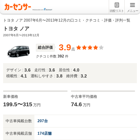
比較リスト
メニュー
トヨタ ノア 2007年6月〜2013年12月の口コミ・クチコミ・評価・評判一覧
トヨタ ノア
2007年6月〜2013年12月
3.9
総合評価
点
392
クチコミ件数
件
3.6
3.6
4.0
デザイン :
走行性 :
居住性 :
4.1
3.8
3.2
積載性 :
運転しやすさ :
維持費 :
新車価格
中古車平均価格
199.5〜315
74.6
万円
万円
中古車掲載台数
207台
中古車掲載店舗
174店舗