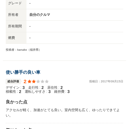
グレード
-
所有者
自分のクルマ
所有期間
-
燃費
-
投稿者：kanako（福井県）
使い勝手の良い車
2
総合評価
投稿日：
2017
年
09
月
15
日
3
2
2
デザイン :
走行性 :
居住性 :
2
3
3
積載性 :
運転しやすさ :
維持費 :
良かった点
アクセルが軽く、加速がとても良い。室内空間も広く、ゆったりできてよ
い。