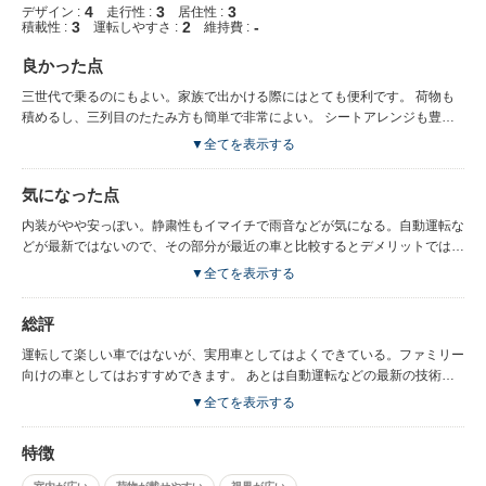
4
3
3
デザイン :
走行性 :
居住性 :
3
2
-
積載性 :
運転しやすさ :
維持費 :
良かった点
三世代で乗るのにもよい。家族で出かける際にはとても便利です。 荷物も
積めるし、三列目のたたみ方も簡単で非常によい。 シートアレンジも豊富
です。家族で乗るのにはいいのではないでしょうか。5ナンバーサイズなの
▼全てを表示する
で、妻が運転するのにも全く問題ありません。もっとサイズが大きい車は妻
から反対されたので。二列目のシートの居住性はかなりよいと思います。二
気になった点
列目を一番後ろまで下げるとかなり広いスペースができるので、大人でも足
を伸ばしてかなり余裕がある状態になります。実際には子供が乗っているの
内装がやや安っぽい。静粛性もイマイチで雨音などが気になる。自動運転な
ですが。。
どが最新ではないので、その部分が最近の車と比較するとデメリットではあ
る。 燃費についてはおおむね問題はないですが、やはりもっと燃費がよい
▼全てを表示する
と嬉しいですね。やはり売れている車種だけあり、ショッピングセンターの
駐車場ではかなりかぶります。人と同じものはいやだというような人にはオ
総評
ススメできないですね。
運転して楽しい車ではないが、実用車としてはよくできている。ファミリー
向けの車としてはおすすめできます。 あとは自動運転などの最新の技術が
反映されるといいですが、こればかりは新しいものが出続けるので、タイミ
▼全てを表示する
ングの問題になりますね。
特徴