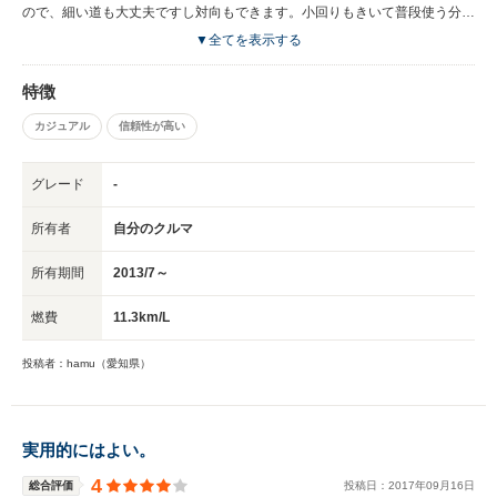
ので、細い道も大丈夫ですし対向もできます。小回りもきいて普段使う分に
は申し分ないです。そこまで高級な車でもない為、人を乗せるのも気になら
▼全てを表示する
ないですし、乗ってもらうのにもあまり気を使われない、とても使い勝手の
良い車です。
特徴
カジュアル
信頼性が高い
グレード
-
所有者
自分のクルマ
所有期間
2013/7～
燃費
11.3km/L
投稿者：hamu（愛知県）
実用的にはよい。
4
総合評価
投稿日：
2017
年
09
月
16
日