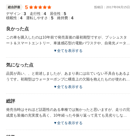
5
総合評価
投稿日：
2017
年
09
月
15
日
3
4
5
デザイン :
走行性 :
居住性 :
4
5
4
積載性 :
運転しやすさ :
維持費 :
良かった点
この車を購入したのは10年前で発売直後の最初期型ですが、プッシュスタ
ート＆スマートエントリー、車速感応型の電動パワステや、自発光メータ
ー、HIDヘッドランプなど、当時としては充実の装備で、所有の満足度も高
▼全てを表示する
く、今でもそれなりに通用すると思います。 10年たっても外装や内装の劣
化は全くと言っていいほど無く、トヨタの品質の高さを感じます。 重い車
気になった点
重の割には加速が良く、高速道路の追い越しでもストレスなく走ってくれま
すし、CVTの制御もかなり熟成されていて、アクセルに対する反応が自然で
品質が高い、、と前述しましたが、あまり表には出ていない不具合もあるよ
す。アイポイントも高く視界も広くゆったりと運転できます。よって長時間
うです。初期型はウォーターポンプに構造上の欠陥を抱えたものが使われて
の運転でも疲れにくいです。 室内や荷室の広さに関してはこのサイズのミ
いたらしく、通常の半分程度で寿命が来るようです。この件はリコールはさ
▼全てを表示する
ニバンならどれも一緒だと思いますが、子供の乗せ降ろしもしやすいです
れていませんが、個人的にはリコールレベルの問題だと思っています。異音
し、荷物もたくさん載ります。3列目の跳ね上げがワンタッチで出来て便利
がし始めたり、漏水の兆候が見られたら早めに交換したほうが良いです。走
総評
です。
行中に壊れると事故を起こす危険があります。 また、CVTのニュートラル
制御がいまいちで、発進時に追突されたかのような強い衝撃を受けることが
発売当時はそれほど話題性のある車種では無かったと思いますが、走りの完
あります。これも年数を重ねるうちに改良されたようです。
成度も装備の充実度も高く、10年経った今振り返って見ても見劣りしな
い、隠れた名車だと思っています。まだまだ5年以上は乗れるかなと思って
▼全てを表示する
大事に乗っています。