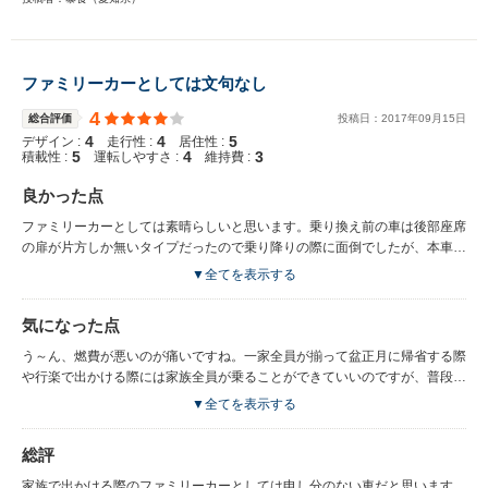
ファミリーカーとしては文句なし
4
総合評価
投稿日：
2017
年
09
月
15
日
4
4
5
デザイン :
走行性 :
居住性 :
5
4
3
積載性 :
運転しやすさ :
維持費 :
良かった点
ファミリーカーとしては素晴らしいと思います。乗り換え前の車は後部座席
の扉が片方しか無いタイプだったので乗り降りの際に面倒でしたが、本車は
両サイドにスライドドアが付いているのでスムーズに乗り降りできるのが良
▼全てを表示する
いですね。室内空間もかなり広くゆったりしているので、家族で出かける際
には以前の車と引きあいに出してとても喜ばれています。 乗り心地もかな
気になった点
り良いです。車内に伝わる振動もかなり減り、特に騒音に関してはかなり低
下したため、高速道路走行中などでも後部座席との会話がかなり通りやすく
う～ん、燃費が悪いのが痛いですね。一家全員が揃って盆正月に帰省する際
なりました。
や行楽で出かける際には家族全員が乗ることができていいのですが、普段の
通勤の一人乗りで使うと燃費が悪すぎると思います。正直なところ、軽自動
▼全てを表示する
車かコンパクトカーをもう1台買うことを検討したくなります。（税金諸々
を考えると当然そっちのほうが維持費は高くつくわけですが…） あとは発
総評
進や加速時に少しレスポンスが悪い気がします。もう少しパワーがあるとよ
かったかなと。
家族で出かける際のファミリーカーとしては申し分のない車だと思います。