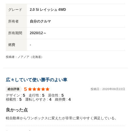
グレード
2.0 Si レイッシュ 4WD
所有者
自分のクルマ
所有期間
2020/12～
燃費
-
投稿者：ノアノア（北海道）
広々していて使い勝手のよい車
5
総合評価
投稿日：
2020
年
09
月
22
日
5
5
5
デザイン :
走行性 :
居住性 :
5
4
4
積載性 :
運転しやすさ :
維持費 :
良かった点
軽自動車からワンボックスに変えたが非常に乗りやすく満足している。