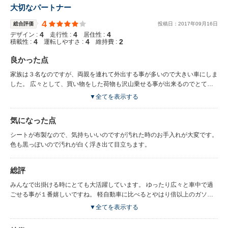
大切なパートナー
4
総合評価
投稿日：
2017
年
09
月
16
日
4
4
4
デザイン :
走行性 :
居住性 :
4
4
2
積載性 :
運転しやすさ :
維持費 :
良かった点
家族は３名なのですが、両親を連れて外出する事が多いので大きい車にしま
した。 広々として、買い物をした荷物も沢山乗せる事が出来るのでとても
嬉しいです♪ また、１番後ろの座席を収納する際には前の車では重たかった
▼全てを表示する
のですが、こちらの車は女性の方でも簡単に軽々と収納できます。 前後の
シートを倒せば、広々と横になる事も出来るので疲れたときには一休みする
気になった点
のもいいですね！ 食事をする時にはシートを倒せばテーブルになる所もい
いですね。
シートが布製なので、気持ちいいのですが汚れた時のお手入れが大変です。
色も黒っぽいので汚れが白く浮き出て目立ちます。
総評
みんなで出掛ける時にとても大活躍しています。 ゆったり広々と車中で過
ごせる事が１番嬉しいですね。 軽自動車に比べるとやはり倍以上のガソリ
ン代がかかりますが、家族が多い方にはお勧めだと思います。
▼全てを表示する