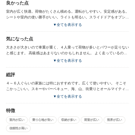
良かった点
室内が広く快適。荷物がたくさん積める。運転がしやすい。安定感がある。
シートや室内の使い勝手がいい。ライトも明るい。スライドドアをオプショ
ンで両側自動ドアにしたのですがとても便利でした。３列目を横にしまうと
▼全てを表示する
大きい荷物が詰めて便利でした。家具や自転車も軽々と詰めます。高さがあ
るので視界も良好。高速の運転もしやすかったです。燃費も悪くないので遠
気になった点
出が楽しくなりました。窓が大きく視界が広く運転しやすい。メーター回り
もすっきりです。 インパネも取り外しがしやすくて自分でナビをつけるの
大きさが大きいので車重が重く、４人乗って荷物が多いとパワーが足りない
も楽でした。
と感じます。 高級感はあまりないのかもしれません。 よく走っているので
個性的ではないと思いますがそれだけ人気があるのかも。 ドアが大きいの
▼全てを表示する
で助手席に子供やお年寄りが乗り降りするときには少し重すぎるかもしれま
せん。あまりきにはなりませんでしたが。
総評
４～６人ぐらいの家族には特におすすめです。広くて使いやすい。 そこそ
こかっこいい。スキーやバーベキュー、海、山、街乗りとオールマイティー
に使えます。 走りやカッコよさはいまいちかもしれませんがほんとに快適
▼全てを表示する
な一台です。 若い家族からおじいちゃんおばあちゃんのいる家族までおす
すめです。 荷物がとにかく詰めるのと室内で着替えが立ったまま腰を曲げ
特徴
てできるのが便利でした。
室内が広い
乗り心地が良い
収納が多い
荷室が広い
視界が広い
信頼性が高い