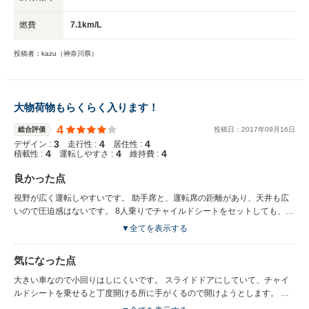
燃費
7.1km/L
投稿者：kazu（神奈川県）
大物荷物もらくらく入ります！
4
総合評価
投稿日：
2017
年
09
月
16
日
3
4
4
デザイン :
走行性 :
居住性 :
4
4
4
積載性 :
運転しやすさ :
維持費 :
良かった点
視野が広く運転しやすいです。 助手席と、運転席の距離があり、天井も広
いので圧迫感はないです。 8人乗りでチャイルドシートをセットしても、余
裕で8人乗れます！! 三列目が窓側に折りたためるのでその分、荷物がたく
▼全てを表示する
さん積めます。 小さい子供がいるので、ベビーカーやらチャイルドシート
がありますが、広々使えて気に入っています。 高さもあるので屈まずに楽
気になった点
に荷物を入れたり、子供を乗せたりできるので負担も少ないと思います。
子供用の小さい自転車はラクラク入りました。
大きい車なので小回りはしにくいです。 スライドドアにしていて、チャイ
ルドシートを乗せると丁度開ける所に手がくるので開けようとします。 チ
ャイルドロックがあるのですが、大人も乗るので不便に感じる事もありま