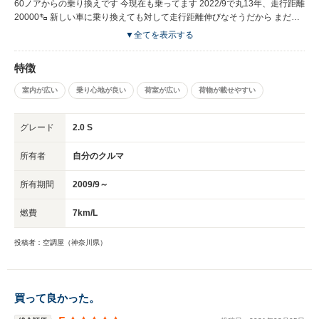
60ノアからの乗り換えです 今現在も乗ってます 2022/9で丸13年、走行距離
20000㌔ 新しい車に乗り換えても対して走行距離伸びなそうだから まだ乗
る予定です。
▼全てを表示する
特徴
室内が広い
乗り心地が良い
荷室が広い
荷物が載せやすい
グレード
2.0 S
所有者
自分のクルマ
所有期間
2009/9～
燃費
7km/L
投稿者：空調屋（神奈川県）
買って良かった。