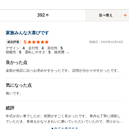
392
並べ替え
件
家族みんな大喜びです
5
総合評価
投稿日：
2024
年
10
月
24
日
4
4
5
デザイン :
走行性 :
居住性 :
5
5
-
積載性 :
運転しやすさ :
維持費 :
良かった点
金額が他店に比べお求めやすかったです。 説明が分かりやすかったです。
気になった点
無いです。
総評
年式が古い車でしたが、状態がすごく良かったです。 車内も丁寧に掃除し
ていただき、車体もかなりきれいに磨いていただいていたので、周りからも
年式を伝えたらびっくりされます。 中古車の長所短所も分かりやすく説明
▼全てを表示する