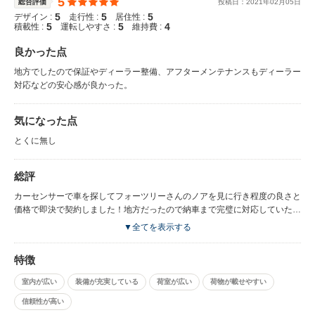
5
総合評価
投稿日：
2021
年
02
月
05
日
5
5
5
デザイン :
走行性 :
居住性 :
5
5
4
積載性 :
運転しやすさ :
維持費 :
良かった点
地方でしたので保証やディーラー整備、アフターメンテナンスもディーラー
対応などの安心感が良かった。
気になった点
とくに無し
総評
カーセンサーで車を探してフォーツリーさんのノアを見に行き程度の良さと
価格で即決で契約しました！地方だったので納車まで完璧に対応していただ
きました！ありがとうございました！ また買い替えの時はフォーツリーさ
▼全てを表示する
んにお世話になろうと思えるお店ですね！
特徴
室内が広い
装備が充実している
荷室が広い
荷物が載せやすい
信頼性が高い