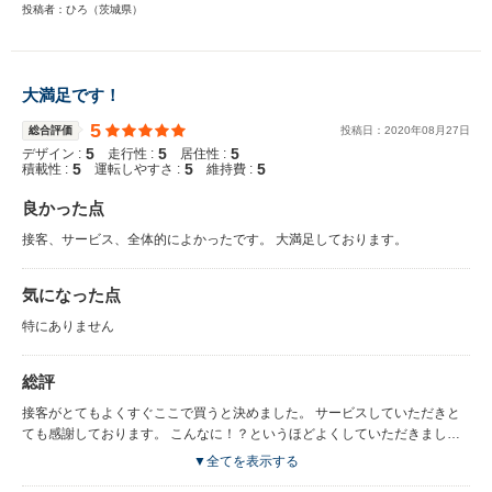
投稿者：ひろ（茨城県）
大満足です！
5
総合評価
投稿日：
2020
年
08
月
27
日
5
5
5
デザイン :
走行性 :
居住性 :
5
5
5
積載性 :
運転しやすさ :
維持費 :
良かった点
接客、サービス、全体的によかったです。 大満足しております。
気になった点
特にありません
総評
接客がとてもよくすぐここで買うと決めました。 サービスしていただきと
ても感謝しております。 こんなに！？というほどよくしていただきまし
た。 ありがとうございました。
▼全てを表示する