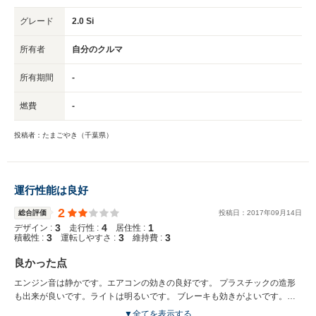
グレード
2.0 Si
所有者
自分のクルマ
所有期間
-
燃費
-
投稿者：たまごやき（千葉県）
運行性能は良好
2
総合評価
投稿日：
2017
年
09
月
14
日
3
4
1
デザイン :
走行性 :
居住性 :
3
3
3
積載性 :
運転しやすさ :
維持費 :
良かった点
エンジン音は静かです。エアコンの効きの良好です。 プラスチックの造形
も出来が良いです。ライトは明るいです。 ブレーキも効きがよいです。シ
ートの色目も良いです（ベージュ） ２列目シートの中央は座りごこちがほ
▼全てを表示する