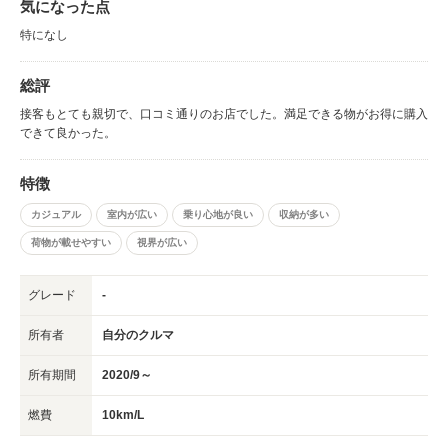
気になった点
特になし
総評
接客もとても親切で、口コミ通りのお店でした。満足できる物がお得に購入
できて良かった。
特徴
カジュアル
室内が広い
乗り心地が良い
収納が多い
荷物が載せやすい
視界が広い
グレード
-
所有者
自分のクルマ
所有期間
2020/9～
燃費
10km/L