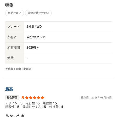
特徴
収納が多い
荷物が載せやすい
グレード
2.0 S 4WD
所有者
自分のクルマ
所有期間
2020/8～
燃費
-
投稿者：高瀬（北海道）
最高
5
総合評価
投稿日：
2018
年
08
月
01
日
5
5
5
デザイン :
走行性 :
居住性 :
5
5
4
積載性 :
運転しやすさ :
維持費 :
良かった点