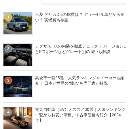
三菱 デリカD:5の燃費は？ ディーゼル車だから良
1
い？ 実燃費も検証
レクサス RXの内装を徹底チェック！ バージョンL
2
とFスポーツなどグレード別の違いも解説
高級車一覧25選｜人気ランキングやメーカーも紹
3
介！ 日本と世界の“憧れ”を専門家が解説
電気自動車（EV）オススメ30選｜人気ランキング
4
一覧からお安い車種、中古車価格も紹介【2024
年】