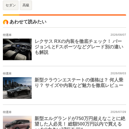
セダン
高級
あわせて読みたい
特選車
2026/08/07
レクサス RXの内装を徹底チェック！ バー
ジョンLとFスポーツなどグレード別の違い
も解説
特選車
2026/08/03
新型クラウンエステートの価格は？ 何人乗
り？ サイズや内装など魅力を徹底レビュー
特選車
2026/07/29
新型エルグランドが750万円超えなことに絶
望した人必見！ 総額500万円以内で買える