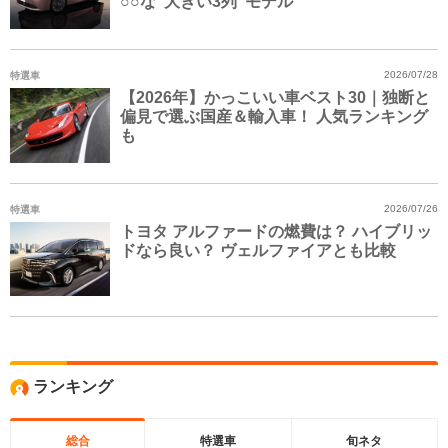
○○な“大きい3列”モデル
特選車
2026/07/28
【2026年】かっこいい車ベスト30｜独断と
偏見で選ぶ国産＆輸入車！ 人気ランキング
も
特選車
2026/07/26
トヨタ アルファードの燃費は？ ハイブリッ
ドなら良い？ ヴェルファイアとも比較
ランキング
総合
特選車
旬ネタ