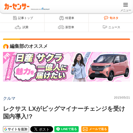
メニュー
記事トップ
特選車
旬ネタ
試乗
新型車
ニュース
編集部のオススメ
クルマ
2015/05/21
レクサス LXがビッグマイナーチェンジを受け
国内導入!?
サイトを追加
メールで送る