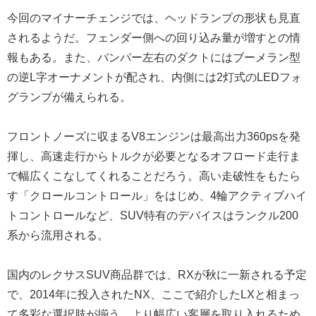
今回のマイナーチェンジでは、ヘッドランプの形状も見直
されるようだ。フェンダー側への回り込み量が増すとの情
報もある。また、バンパー左右のダクトにはブーメラン型
の逆L字オーナメントが配され、内側には2灯式のLEDフォ
グランプが備えられる。
フロントノーズに収まるV8エンジンは最高出力360psを発
揮し、高速走行からトルクが必要となるオフロード走行ま
で幅広くこなしてくれることだろう。高い走破性をもたら
す「クロールコントロール」をはじめ、4輪アクティブハイ
トコントロールなど、SUV特有のデバイスはランクル200
系から流用される。
国内のレクサスSUV商品群では、RXが秋に一新される予定
で、2014年に投入されたNX、ここで紹介したLXと相まっ
て多彩な選択肢が揃う。より幅広い客層を取り入れるため