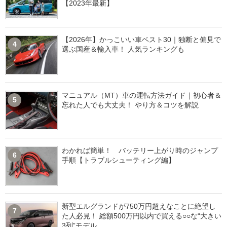
【2023年最新】
【2026年】かっこいい車ベスト30｜独断と偏見で
4
選ぶ国産＆輸入車！ 人気ランキングも
マニュアル（MT）車の運転方法ガイド｜初心者＆
5
忘れた人でも大丈夫！ やり方＆コツを解説
わかれば簡単！ バッテリー上がり時のジャンプ
6
手順【トラブルシューティング編】
新型エルグランドが750万円超えなことに絶望し
7
た人必見！ 総額500万円以内で買える○○な“大きい
3列”モデル