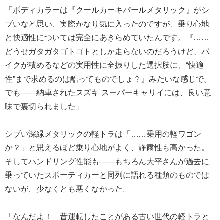
「ボディカラーは『クールカーキパールメタリック』がシ
ブいなと思い、実際かなり気に入ったのですが、乗り心地
と快適性については完全にあきらめていたんです。『……
どうせガタガタゴトゴトとしか走らないのだろうけど、バ
イクが積めるなどの実用性に全振りした選択肢に、“快適
性”まで求めるのは酷ってものでしょ？』みたいな感じで。
でも――納車されたスズキ スーパーキャリイには、良い意
味で裏切られました」
シブい深緑メタリックの軽トラは「……乗用の軽ワゴン
か？」と思えるほど乗り心地がよく、静粛性も高かった。
そしてハンドリング性能も――もちろん大平さんが過去に
乗っていたスポーティカーと同列に語れる種類のものでは
ないが、少なくとも悪くなかった。
「なんだよ！ 昔運転したことがある古い世代の軽トラと