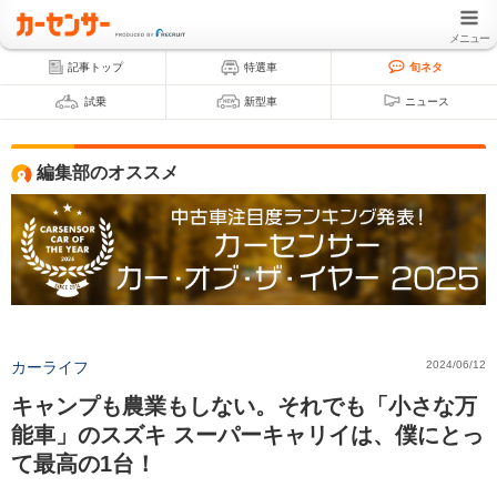
メニュー
記事トップ
特選車
旬ネタ
試乗
新型車
ニュース
編集部のオススメ
カーライフ
2024/06/12
キャンプも農業もしない。それでも「小さな万
能車」のスズキ スーパーキャリイは、僕にとっ
て最高の1台！