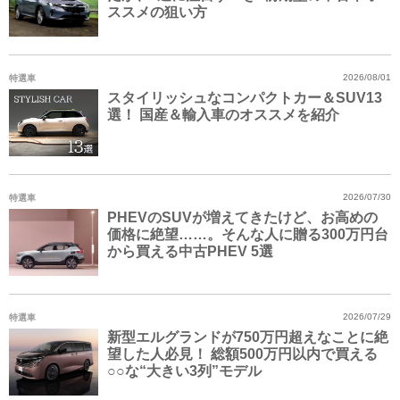
ススメの狙い方
特選車
2026/08/01
スタイリッシュなコンパクトカー＆SUV13
選！ 国産＆輸入車のオススメを紹介
特選車
2026/07/30
PHEVのSUVが増えてきたけど、お高めの
価格に絶望……。そんな人に贈る300万円台
から買える中古PHEV 5選
特選車
2026/07/29
新型エルグランドが750万円超えなことに絶
望した人必見！ 総額500万円以内で買える
○○な“大きい3列”モデル