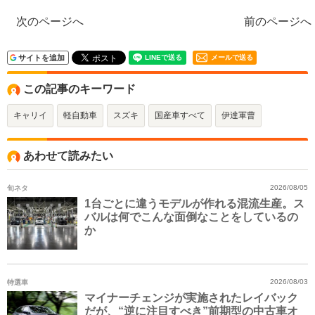
次のページへ
前のページへ
サイトを追加
メールで送る
この記事のキーワード
キャリイ
軽自動車
スズキ
国産車すべて
伊達軍曹
あわせて読みたい
旬ネタ
2026/08/05
1台ごとに違うモデルが作れる混流生産。ス
バルは何でこんな面倒なことをしているの
か
特選車
2026/08/03
マイナーチェンジが実施されたレイバック
だが、“逆に注目すべき”前期型の中古車オ