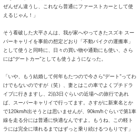
ぜんぜん違うし、これなら普通にファーストカーとして使
えるじゃん！」
そう看破した大平さんは、我が家へやってきたスズキ スー
パーキャリイを事前の想定どおり「不動バイクの運搬車」
として使うと同時に、日々の買い物や通勤にも使い、さら
には“デートカー”としても使うようになった。
「いや、もう結婚して何年もたつので今さら“デート”ってわ
けでもないのですが（笑）、妻とはこの車でよくプチドラ
イブに行きますし、2泊3日ぐらいの近場への旅行であれ
ば、スーパーキャリイで行ってます。さすがに新東名とか
で120km/h出そうとは思いませんが、90km/hぐらいで第1車
線を走る分には普通に快適なんですよ。もうね、この軽ト
ラには完全に壊れるまではずっと乗り続けるつもりです」