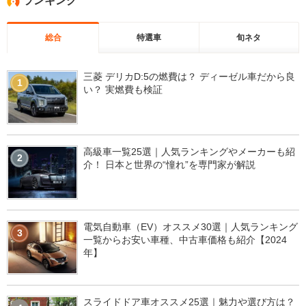
ランキング
総合
特選車
旬ネタ
三菱 デリカD:5の燃費は？ ディーゼル車だから良
1
い？ 実燃費も検証
高級車一覧25選｜人気ランキングやメーカーも紹
2
介！ 日本と世界の“憧れ”を専門家が解説
電気自動車（EV）オススメ30選｜人気ランキング
3
一覧からお安い車種、中古車価格も紹介【2024
年】
スライドドア車オススメ25選｜魅力や選び方は？