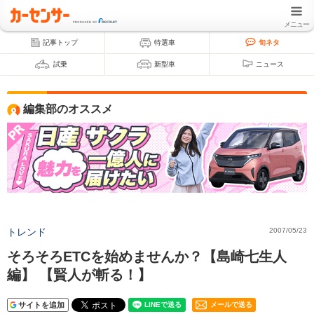
メニュー
記事トップ
特選車
旬ネタ
試乗
新型車
ニュース
編集部のオススメ
トレンド
2007/05/23
そろそろETCを始めませんか？【島崎七生人
編】 【賢人が斬る！】
サイトを追加
メールで送る