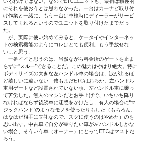
いるわけではない。なのでETCユニットも、最初は積極的
にそれを使おうとは思わなかった。一台はカーナビ取り付
け作業と一緒に、もう一台は車検時にディーラーがサービ
スしてくれるというのでユニットを取り付けたまでだっ
た。
が、実際に使い始めてみると、ケータイやインターネッ
トの検索機能のようにコレはとても便利。もう手放せな
い…と思う。
一番イイと思うのは、当然ながら料金所のゲートを止ま
らずに“スルー”できることだ。この魅力はやはり絶大。特に
ボディサイズの大きな左ハンドル車の場合は、涙が出るほ
ど嬉しいに違いない。僕もまだETCはおろか、左ハンドル
車用ゲートなど設置されていない頃、左ハンドル車に乗っ
て苦労した。無人のマシンだとお手上げで、いちいち降り
なければならず後続車に迷惑をかけたし、有人の場合に“マ
ジックハンド”のようなモノを使ったりもした（もちろん、
はなはだ相手に失礼なので、スグに使うのはやめた）のを
思い出す。中古車で自分が乗りたい車が左ハンドルしかな
い場合、そういう車（オーナー）にとってETCはマストだ
ろう。