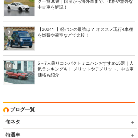
グ一覧30選｜国産から海外車まで、価格や意外な
中古車を解説！
【2024年】軽バンの最強は？ オススメ現行4車種
9
を燃費や荷室などで比較！
5～7人乗りコンパクトミニバンおすすめ15選｜人
10
気ランキングも！ メリットやデメリット、中古車
価格も紹介
ブログ一覧
旬ネタ
特選車