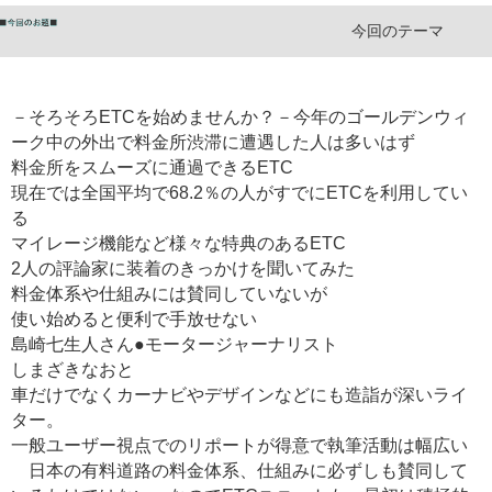
今回のテーマ
－そろそろETCを始めませんか？－今年のゴールデンウィ
ーク中の外出で料金所渋滞に遭遇した人は多いはず
料金所をスムーズに通過できるETC
現在では全国平均で68.2％の人がすでにETCを利用してい
る
マイレージ機能など様々な特典のあるETC
2人の評論家に装着のきっかけを聞いてみた
料金体系や仕組みには賛同していないが
使い始めると便利で手放せない
島崎七生人さん●モータージャーナリスト
しまざきなおと
車だけでなくカーナビやデザインなどにも造詣が深いライ
ター。
一般ユーザー視点でのリポートが得意で執筆活動は幅広い
日本の有料道路の料金体系、仕組みに必ずしも賛同して