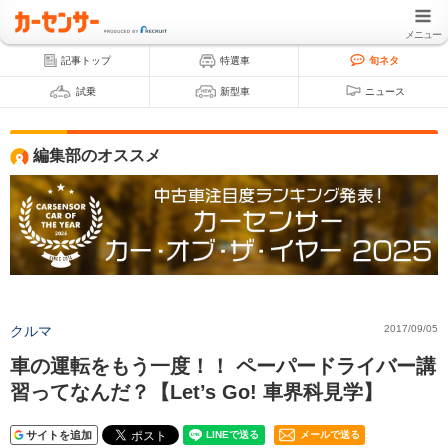
メニュー
記事トップ
特選車
旬ネタ
試乗
新型車
ニュース
編集部のオススメ
クルマ
2017/09/05
車の運転をもう一度！！ ペーパードライバー講
習ってなんだ？【Let’s Go! 車界科見学】
サイトを追加
メールで送る