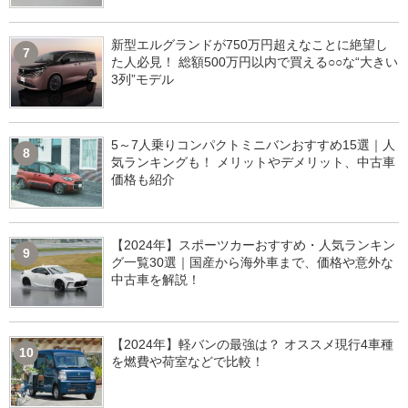
新型エルグランドが750万円超えなことに絶望し
7
た人必見！ 総額500万円以内で買える○○な“大きい
3列”モデル
5～7人乗りコンパクトミニバンおすすめ15選｜人
8
気ランキングも！ メリットやデメリット、中古車
価格も紹介
【2024年】スポーツカーおすすめ・人気ランキン
9
グ一覧30選｜国産から海外車まで、価格や意外な
中古車を解説！
【2024年】軽バンの最強は？ オススメ現行4車種
10
を燃費や荷室などで比較！