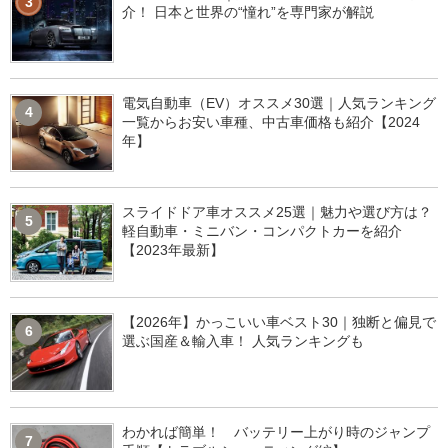
3
介！ 日本と世界の“憧れ”を専門家が解説
電気自動車（EV）オススメ30選｜人気ランキング
4
一覧からお安い車種、中古車価格も紹介【2024
年】
スライドドア車オススメ25選｜魅力や選び方は？
5
軽自動車・ミニバン・コンパクトカーを紹介
【2023年最新】
【2026年】かっこいい車ベスト30｜独断と偏見で
6
選ぶ国産＆輸入車！ 人気ランキングも
わかれば簡単！ バッテリー上がり時のジャンプ
7