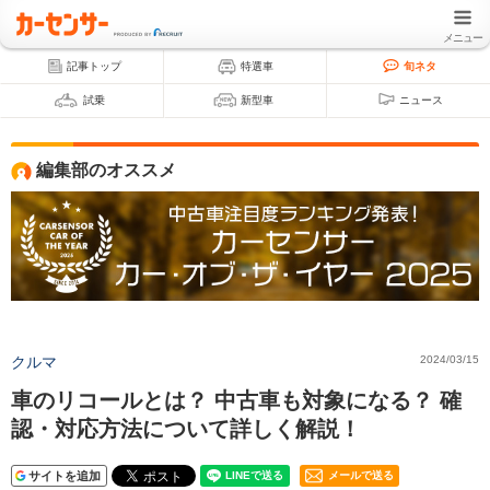
メニュー
記事トップ
特選車
旬ネタ
試乗
新型車
ニュース
編集部のオススメ
クルマ
2024/03/15
車のリコールとは？ 中古車も対象になる？ 確
認・対応方法について詳しく解説！
サイトを追加
メールで送る