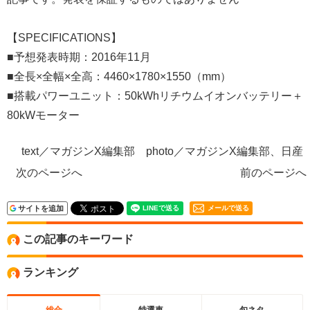
【SPECIFICATIONS】
■予想発表時期：2016年11月
■全長×全幅×全高：4460×1780×1550（mm）
■搭載パワーユニット：50kWhリチウムイオンバッテリー＋
80kWモーター
text／マガジンX編集部 photo／マガジンX編集部、日産
次のページへ
前のページへ
サイトを追加
メールで送る
この記事のキーワード
ランキング
総合
特選車
旬ネタ