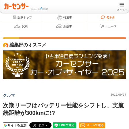
メニュー
記事トップ
特選車
旬ネタ
試乗
新型車
ニュース
編集部のオススメ
クルマ
2015/09/24
次期リーフはバッテリー性能をシフトし、実航
続距離が300kmに!?
サイトを追加
メールで送る