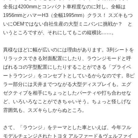
全長は4200mmとコンパクト車程度なのに対し、全幅は
1956mmとハマーH3（全幅1995mm）クラス！ スズキもつ
いにOEMではない自社生産の大型ミニバンに挑戦か？ と
いうところですが、それにしてもこの縦横比……。
異様なほどに幅が広いのには理由があります。3列シートを
リラックスできる対面配置にしたり、ラウンジモードと呼
ばれるコの字型配置にしたりすることができる「プライベ
ートラウンジ」をコンセプトとしているからなのです。Bピ
ラー部分には天井までつながる大型ディスプレイも。エグ
ゼクティブを相手にちょっとしたパーティや打ち合わせな
ど、いろいろなことができちゃいそう。ちょっと怪しげな
雰囲気も、スズキらしからぬところ。
さて、「ラウンジ」をテーマとした車といえば、今年フル
モデルチェンジされたトヨタ アルファード＆ヴェルファイ