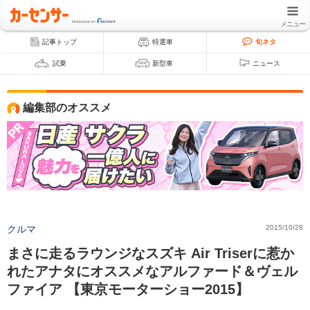
メニュー
記事トップ
特選車
旬ネタ
試乗
新型車
ニュース
編集部のオススメ
クルマ
2015/10/28
まさに走るラウンジなスズキ Air Triserに惹か
れたアナタにオススメなアルファード＆ヴェル
ファイア 【東京モーターショー2015】