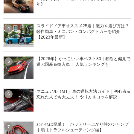
年】
スライドドア車オススメ25選｜魅力や選び方は？
4
軽自動車・ミニバン・コンパクトカーを紹介
【2023年最新】
【2026年】かっこいい車ベスト30｜独断と偏見で
5
選ぶ国産＆輸入車！ 人気ランキングも
マニュアル（MT）車の運転方法ガイド｜初心者＆
6
忘れた人でも大丈夫！ やり方＆コツを解説
わかれば簡単！ バッテリー上がり時のジャンプ
7
手順【トラブルシューティング編】