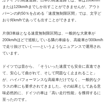
ぶドイツの高速道路。日本の高速道路では、車は100km/h
または120km/hまでしか出すことができませんが、アウト
バーンの約50％を占める「速度無制限区間」では、文字ど
おり何km/hであっても出すことができます。
片側3車線となる速度無制限区間は、一般的な大衆車が
200km/hほどで巡航している隣の車線を、高級車が300km/h
で走り抜けていく――というようなニュアンスで運用され
ています。
ドイツでは昔から、「そういった速度でも安全に直進でき
て、安心して曲がれて、そして問題なく止まれること」
が、ハイパフォーマンスな高級車だけでなく、一般的なク
ラスの車にも要求されてきました。その結果としてある意
味必然的に、ドイツの車は「高い走行性能」を獲得するに
至ったのです。