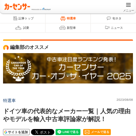
メニュー
記事トップ
特選車
旬ネタ
試乗
新型車
ニュース
編集部のオススメ
特選車
2023/08/08
ドイツ車の代表的なメーカー一覧｜人気の理由
やモデルを輸入中古車評論家が解説！
サイトを追加
メールで送る