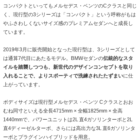
コンパクトといってもメルセデス・ベンツのCクラスと同じ
く、現行型の3シリーズは「コンパクト」という呼称がもは
やふさわしくないサイズ感のプレミアムセダンへと成長し
ています。
2019年3月に販売開始となった現行型は、3シリーズとして
は通算7代目にあたるモデル。BMWセダンの
伝統的なスタ
イルを踏襲しつつも、新世代のデザインコンセプトを取り
入れることで、よりスポーティで洗練されたたずまい
に仕
上がっています。
ボディサイズは現行型メルセデス・ベンツ Cクラスとおお
むね同寸といえる全長4715mm × 全幅1825mm × 全高
1440mmで、パワーユニットは2L 直4ガソリンターボと2L
直4ディーゼルターボ、さらには高出力な3L 直6ガソリンタ
ーボとプラグインハイブリッドを用意。